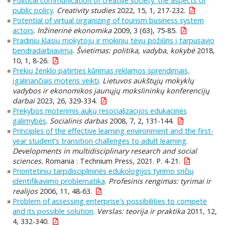
Political communication of creative society: the aspects of
public policy
.
Creativity studies
2022, 15, 1, 217-232.
Potential of virtual organizing of tourism business system
actors
.
Inžinerinė ekonomika
2009, 3 (63), 75-85.
Pradinių klasių mokytojų ir mokinių tėvų požiūris į tarpusavio
bendradarbiavimą
.
Švietimas: politika, vadyba, kokybė
2018,
10, 1, 8-26.
Prekių ženklo patirties kūrimas reklamos sprendimais,
įgalinančiais moteris veikti
.
Lietuvos aukštųjų mokyklų
vadybos ir ekonomikos jaunųjų mokslininkų konferencijų
darbai
2023, 26, 329-334.
Prekybos moterimis aukų resocializacijos edukacinės
galimybės
.
Socialinis darbas
2008, 7, 2, 131-144.
Principles of the effective learning environment and the first-
year student’s transition challenges to adult learning
.
Developments in multidisciplinary research and social
sciences.
Romania : Technium Press, 2021. P. 4-21.
Prioritetinių tarpdisciplininės edukologijos tyrimo sričių
identifikavimo problematika
.
Profesinis rengimas: tyrimai ir
realijos
2006, 11, 48-63.
Problem of assessing enterprise's possibilities to compete
and its possible solution
.
Verslas: teorija ir praktika
2011, 12,
4, 332-340.