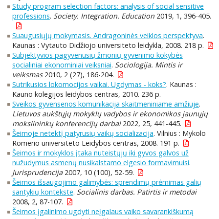
Study program selection factors: analysis of social sensitive
professions
.
Society. Integration. Education
2019, 1, 396-405.
Suaugusiųjų mokymasis. Andragoninės veiklos perspektyva
.
Kaunas : Vytauto Didžiojo universiteto leidykla, 2008. 218 p.
Subjektyvios pagyvenusių žmonių gyvenimo kokybės
socialiniai ekonominiai veiksniai
.
Sociologija. Mintis ir
veiksmas
2010, 2 (27), 186-204.
Sutrikusios lokomocijos vaikai. Ugdymas - koks?
. Kaunas :
Kauno kolegijos leidybos centras, 2010. 236 p.
Sveikos gyvensenos komunikacija skaitmeniniame amžiuje
.
Lietuvos aukštųjų mokyklų vadybos ir ekonomikos jaunųjų
mokslininkų konferencijų darbai
2022, 25, 441-445.
Šeimoje netektį patyrusių vaikų socializacija
. Vilnius : Mykolo
Romerio universiteto Leidybos centras, 2008. 191 p.
Šeimos ir mokyklos įtaka nuteistųjų iki gyvos galvos už
nužudymus asmenų nusikalstamo elgesio formavimuisi
.
Jurisprudencija
2007, 10 (100), 52-59.
Šeimos išsaugojimo galimybės: sprendimų prėmimas galių
santykių kontekste
.
Socialinis darbas. Patirtis ir metodai
2008, 2, 87-107.
Šeimos įgalinimo ugdyti neįgalaus vaiko savarankiškumą