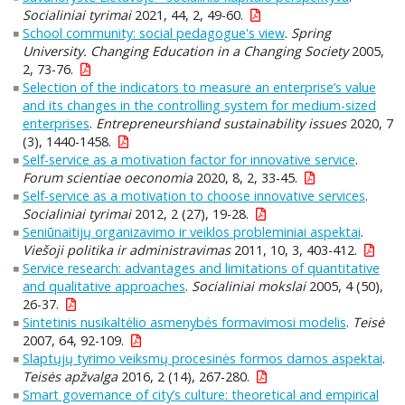
Socialiniai tyrimai
2021, 44, 2, 49-60.
School community: social pedagogue's view
.
Spring
University. Changing Education in a Changing Society
2005,
2, 73-76.
Selection of the indicators to measure an enterprise’s value
and its changes in the controlling system for medium-sized
enterprises
.
Entrepreneurshiand sustainability issues
2020, 7
(3), 1440-1458.
Self-service as a motivation factor for innovative service
.
Forum scientiae oeconomia
2020, 8, 2, 33-45.
Self-service as a motivation to choose innovative services
.
Socialiniai tyrimai
2012, 2 (27), 19-28.
Seniūnaitijų organizavimo ir veiklos probleminiai aspektai
.
Viešoji politika ir administravimas
2011, 10, 3, 403-412.
Service research: advantages and limitations of quantitative
and qualitative approaches
.
Socialiniai mokslai
2005, 4 (50),
26-37.
Sintetinis nusikaltėlio asmenybės formavimosi modelis
.
Teisė
2007, 64, 92-109.
Slaptųjų tyrimo veiksmų procesinės formos darnos aspektai
.
Teisės apžvalga
2016, 2 (14), 267-280.
Smart governance of city’s culture: theoretical and empirical