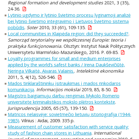
Regional formation and development studies
2021, 3 (35),
24-36.
Lytinio ugdymo ir lytinio švietimo procesų lyginamoji analizė
bei lytinio švietimo integravimo į Lietuvos švietimo sistemą
pobūdis
.
Soter
2010, 33 (61), 109-135.
Local communities in Klaipėda region: did they succeeded?
.
Samorząd terytorialny we współczesnej Europie: teoria i
praktyka funkcjonowania.
Olsztyn: Instytut Nauk Politycznych
Uniwersytetu Warmińsko-Mazurskiego, 2016. P. 69-85.
Loyalty programmes for small and medium enterprises
applied by the world’s safest banks / Irena Daukševičiūtė,
Neringa Vilkaitė, Aivaras Valainis.
.
Intelektinė ekonomika
2011, 5, 4(12), 526-546.
Mados tinklaraštininkų įsitraukimas į mados rinkodaros
komunikaciją
.
Informacijos mokslai
2019, 85, 8-50.
Magistro baigiamųjų darbų rengimas Mykolo Romerio
universitete kriminalistikos mokslo plėtros kontekste
.
Jurisprudencija
2005, 65 (57), 139-150.
Matricos nelaisvėje: sovietmečio lietuvių istoriografija (1944-
1985)
. Vilnius : Aidai, 2009. 335 p.
Measurement of customer satisfaction with service quality:
study of fashion chain stores in Lithuania
.
International