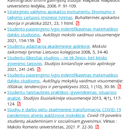
Kaliningrado sritimi galimybių studija.
Klaipėda: Klaipėdos
universiteto leidykla, 2006. P. 91-109.
Strateginės valdymo apskaitos instrumentų žinomumo ir
taikymo Lietuvos įmonėse tyrimas
.
Buhalterinės apskaitos
teorija ir praktika
2021, 23, 1 html.
Studento pasirengimo lygio indentifikavimas matematikos
dalyko studijoms.
.
Aukštojo mokslo vaidmuo visuomenėje
2021, 154-159.
Studentų adaptacija akademinėje aplinkoje
.
Mokslo
taikomieji tyrimai Lietuvos kolegijose
2008, 5, 34-40.
Studentų lūkesčiai: studijos – ne tik žinios, bet kitoks
gyvenimo tarpsnis
.
Studijos kintančioje verslo aplinkoje
2021, 241-245.
Studentų pasirengimo lygio indentifikavimas matematikos
dalyko studijoms.
.
Aukštųjų mokyklų vaidmuo visuomenėje:
iššūkiai, tendencijos ir perspektyvos
2022, 1 (10), 30-36.
Studentų tarptautinės praktikos įgyvendinimas: situacijos
analizė.
.
Studijos šiuolaikinėje visuomenėje
2013, 4(1), 117-
124.
Studijų ir darbo vietų skaitmeninė transformacija: COVID-19
pandemijos atvejis aukštojoje mokykloje
.
Covid-19 poveikis
studentų akademiniam ir socialiniam gyvenimui.
Vilnius :
Mykolo Romerio universitetas, 2021. P. 22-30.