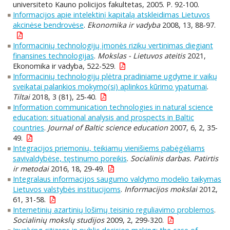
universiteto Kauno policijos fakultetas, 2005. P. 92-100.
Informacijos apie intelektinį kapitalą atskleidimas Lietuvos
akcinėse bendrovėse
.
Ekonomika ir vadyba
2008, 13, 88-97.
Informacinių technologijų įmonės rizikų vertinimas diegiant
finansines technologijas
.
Mokslas - Lietuvos ateitis
2021,
Ekonomika ir vadyba, 522-529.
Informacinių technologijų plėtra pradiniame ugdyme ir vaikų
sveikatai palankios mokymo(si) aplinkos kūrimo ypatumai
.
Tiltai
2018, 3 (81), 25-40.
Information communication technologies in natural science
education: situational analysis and prospects in Baltic
countries
.
Journal of Baltic science education
2007, 6, 2, 35-
49.
Integracijos priemonių, teikiamų vienišiems pabėgėliams
savivaldybėse, tęstinumo poreikis
.
Socialinis darbas. Patirtis
ir metodai
2016, 18, 29-49.
Integralaus informacijos saugumo valdymo modelio taikymas
Lietuvos valstybės institucijoms
.
Informacijos mokslai
2012,
61, 31-58.
Internetinių azartinių lošimų teisinio reguliavimo problemos
.
Socialinių mokslų studijos
2009, 2, 299-320.