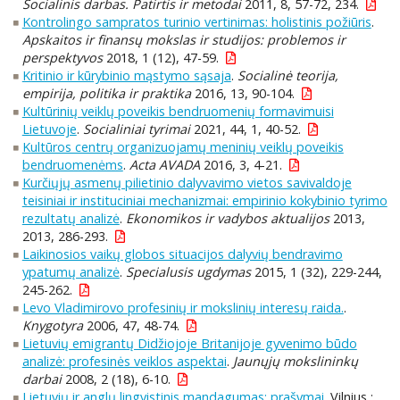
Socialinis darbas. Patirtis ir metodai
2011, 8, 57-72, 234.
Kontrolingo sampratos turinio vertinimas: holistinis požiūris
.
Apskaitos ir finansų mokslas ir studijos: problemos ir
perspektyvos
2018, 1 (12), 47-59.
Kritinio ir kūrybinio mąstymo sąsaja
.
Socialinė teorija,
empirija, politika ir praktika
2016, 13, 90-104.
Kultūrinių veiklų poveikis bendruomenių formavimuisi
Lietuvoje
.
Socialiniai tyrimai
2021, 44, 1, 40-52.
Kultūros centrų organizuojamų meninių veiklų poveikis
bendruomenėms
.
Acta AVADA
2016, 3, 4-21.
Kurčiųjų asmenų pilietinio dalyvavimo vietos savivaldoje
teisiniai ir instituciniai mechanizmai: empirinio kokybinio tyrimo
rezultatų analizė
.
Ekonomikos ir vadybos aktualijos
2013,
2013, 286-293.
Laikinosios vaikų globos situacijos dalyvių bendravimo
ypatumų analizė
.
Specialusis ugdymas
2015, 1 (32), 229-244,
245-262.
Levo Vladimirovo profesinių ir mokslinių interesų raida.
.
Knygotyra
2006, 47, 48-74.
Lietuvių emigrantų Didžiojoje Britanijoje gyvenimo būdo
analizė: profesinės veiklos aspektai
.
Jaunųjų mokslininkų
darbai
2008, 2 (18), 6-10.
Lietuvių ir anglų lingvistinis mandagumas: prašymai
. Vilnius :