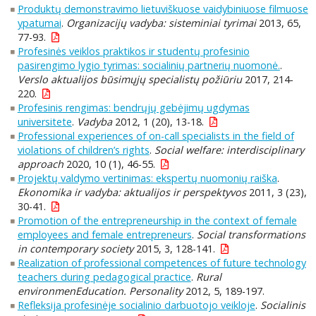
Produktų demonstravimo lietuviškuose vaidybiniuose filmuose
ypatumai
.
Organizacijų vadyba: sisteminiai tyrimai
2013, 65,
77-93.
Profesinės veiklos praktikos ir studentų profesinio
pasirengimo lygio tyrimas: socialinių partnerių nuomonė.
.
Verslo aktualijos būsimųjų specialistų požiūriu
2017, 214-
220.
Profesinis rengimas: bendrųjų gebėjimų ugdymas
universitete
.
Vadyba
2012, 1 (20), 13-18.
Professional experiences of on-call specialists in the field of
violations of children’s rights
.
Social welfare: interdisciplinary
approach
2020, 10 (1), 46-55.
Projektų valdymo vertinimas: ekspertų nuomonių raiška
.
Ekonomika ir vadyba: aktualijos ir perspektyvos
2011, 3 (23),
30-41.
Promotion of the entrepreneurship in the context of female
employees and female entrepreneurs
.
Social transformations
in contemporary society
2015, 3, 128-141.
Realization of professional competences of future technology
teachers during pedagogical practice
.
Rural
environmenEducation. Personality
2012, 5, 189-197.
Refleksija profesinėje socialinio darbuotojo veikloje
.
Socialinis