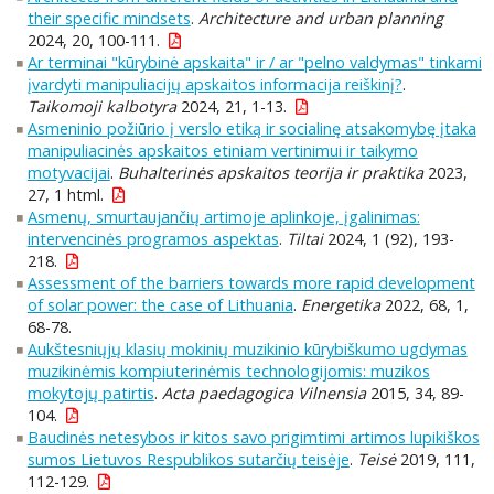
their specific mindsets
.
Architecture and urban planning
2024, 20, 100-111.
Ar terminai "kūrybinė apskaita" ir / ar "pelno valdymas" tinkami
įvardyti manipuliacijų apskaitos informacija reiškinį?
.
Taikomoji kalbotyra
2024, 21, 1-13.
Asmeninio požiūrio į verslo etiką ir socialinę atsakomybę įtaka
manipuliacinės apskaitos etiniam vertinimui ir taikymo
motyvacijai
.
Buhalterinės apskaitos teorija ir praktika
2023,
27, 1 html.
Asmenų, smurtaujančių artimoje aplinkoje, įgalinimas:
intervencinės programos aspektas
.
Tiltai
2024, 1 (92), 193-
218.
Assessment of the barriers towards more rapid development
of solar power: the case of Lithuania
.
Energetika
2022, 68, 1,
68-78.
Aukštesniųjų klasių mokinių muzikinio kūrybiškumo ugdymas
muzikinėmis kompiuterinėmis technologijomis: muzikos
mokytojų patirtis
.
Acta paedagogica Vilnensia
2015, 34, 89-
104.
Baudinės netesybos ir kitos savo prigimtimi artimos lupikiškos
sumos Lietuvos Respublikos sutarčių teisėje
.
Teisė
2019, 111,
112-129.