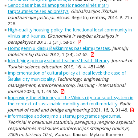
Genocidas ir baudžiamoji teisė: nacionalinės ir (ar)
tarptautinės teisės apibrėžtys
.
Globalizacijos iššūkiai
baudžiamajai justicijai.
Vilnius: Registrų centras, 2014. P. 215-
226.
High-quality housing policy: the functional local community in
Vilnius and Kaunas
.
Ekonomika ir vadyba: aktualijos ir
perspektyvos
2013, 3 (31), 58-67.
Homogeninių klasių išaiškinimas pasiekimų testais
.
Jaunųjų
mokslininkų darbai
2012, 1 (34), 52-62.
Identifying primary school teachers’ health literacy
.
Journal of
Turkish science education
2019, 16, 4, 451-466.
Implementation of cultural policy at local level: the case of
Šiauliai city municipality
.
Technology, engineering,
management, enterpreneurship, learning - international
journal
2020, 4, 1, 49-58.
Improving the efficiency of the Vilnius city transport system in
the context of sustainable mobility and multimodality
.
Baltic
journal of road and bridge engineering
2021, 16, 3, 31-46.
Informacijos apdorojimo sistemų programos ypatumai
.
Teoriniai ir praktiniai statutinių pareigūnų rengimo aspektai:
respublikinės mokslinės konferencijos straipsnių rinkinys,
2005 m. birželio 10 d., Kaunas.
Kaunas: Mykolo Romerio