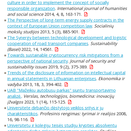
culture in order to implement the concept of socially
responsible organization
.
International journal of humanities
and social science
2014, 4, 8, 163-171.
The Perspective of long-term energy supply contracts in the
context of European Union competition law
.
Socialinių
mokslų studijos
2013, 5 (3), 885-901.
The Synergy between technological development and logistic
cooperation of road transport companies
.
Sustainability
(Basel)
2022, 14, 14561.
Towards sustainable cryptocurrency: risk mitigations from a
perspective of national security
.
Journal of security and
sustainability issues
2019, 9 (2), 375-389.
Trends of the disclosure of information on intellectual capital
in annual statements in Lithuanian enterprises
.
Ekonomika ir
vadyba
2013, 18, 3, 394-402.
UAB "Mažeikių autobusų parkas" siuntų transportavimo
analizė.
.
Verslas, technologijos, biomedicina: inovacijų
įžvalgos
2023, 1 (14), 115-125.
Universitete dirbančio dėstytojo veiklos sritys ir jų
charakteristikos
.
Profesinis rengimas: tyrimai ir realijos
2008,
16, 98-116.
Universitetų ir kolegijų teisės studijų krypties absolventų