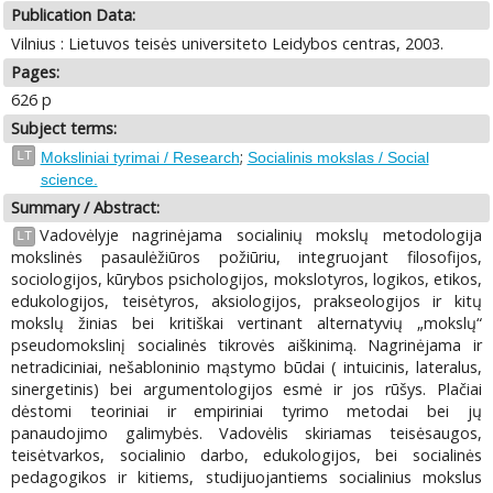
Publication Data:
Vilnius : Lietuvos teisės universiteto Leidybos centras, 2003.
Pages:
626 p
Subject terms:
;
LT
Moksliniai tyrimai / Research
Socialinis mokslas / Social
science.
Summary / Abstract:
Vadovėlyje nagrinėjama socialinių mokslų metodologija
LT
mokslinės pasaulėžiūros požiūriu, integruojant filosofijos,
sociologijos, kūrybos psichologijos, mokslotyros, logikos, etikos,
edukologijos, teisėtyros, aksiologijos, prakseologijos ir kitų
mokslų žinias bei kritiškai vertinant alternatyvių „mokslų“
pseudomokslinį socialinės tikrovės aiškinimą. Nagrinėjama ir
netradiciniai, nešabloninio mąstymo būdai ( intuicinis, lateralus,
sinergetinis) bei argumentologijos esmė ir jos rūšys. Plačiai
dėstomi teoriniai ir empiriniai tyrimo metodai bei jų
panaudojimo galimybės. Vadovėlis skiriamas teisėsaugos,
teisėtvarkos, socialinio darbo, edukologijos, bei socialinės
pedagogikos ir kitiems, studijuojantiems socialinius mokslus