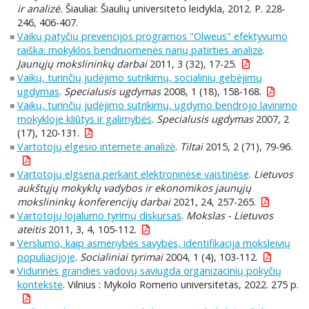
ir analizė.
Šiauliai: Šiaulių universiteto leidykla, 2012. P. 228-
246, 406-407.
Vaikų patyčių prevencijos programos "Olweus" efektyvumo
raiška: mokyklos bendruomenės narių patirties analizė
.
Jaunųjų mokslininkų darbai
2011, 3 (32), 17-25.
Vaikų, turinčių judėjimo sutrikimų, socialinių gebėjimų
ugdymas
.
Specialusis ugdymas
2008, 1 (18), 158-168.
Vaikų, turinčių judėjimo sutrikimų, ugdymo bendrojo lavinimo
mokykloje kliūtys ir galimybės
.
Specialusis ugdymas
2007, 2
(17), 120-131.
Vartotojų elgesio internete analizė
.
Tiltai
2015, 2 (71), 79-96.
Vartotojų elgsena perkant elektroninėse vaistinėse
.
Lietuvos
aukštųjų mokyklų vadybos ir ekonomikos jaunųjų
mokslininkų konferencijų darbai
2021, 24, 257-265.
Vartotojų lojalumo tyrimų diskursas
.
Mokslas - Lietuvos
ateitis
2011, 3, 4, 105-112.
Verslumo, kaip asmenybės savybės, identifikacija moksleivių
populiacijoje
.
Socialiniai tyrimai
2004, 1 (4), 103-112.
Vidurinės grandies vadovų saviugda organizacinių pokyčių
kontekste
. Vilnius : Mykolo Romerio universitetas, 2022. 275 p.