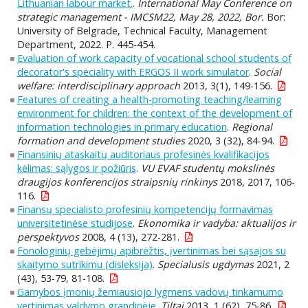
Lithuanian labour market.
.
International May Conference on
strategic management - IMCSM22, May 28, 2022, Bor.
Bor:
University of Belgrade, Technical Faculty, Management
Department, 2022. P. 445-454.
Evaluation of work capacity of vocational school students of
decorator's speciality with ERGOS II work simulator
.
Social
welfare: interdisciplinary approach
2013, 3(1), 149-156.
Features of creating a health-promoting teaching/learning
environment for children: the context of the development of
information technologies in primary education
.
Regional
formation and development studies
2020, 3 (32), 84-94.
Finansinių ataskaitų auditoriaus profesinės kvalifikacijos
kėlimas: sąlygos ir požiūris
.
VU EVAF studentų mokslinės
draugijos konferencijos straipsnių rinkinys
2018, 2017, 106-
116.
Finansų specialisto profesinių kompetencijų formavimas
universitetinėse studijose
.
Ekonomika ir vadyba: aktualijos ir
perspektyvos
2008, 4 (13), 272-281.
Fonologinių gebėjimų apibrėžtis, įvertinimas bei sąsajos su
skaitymo sutrikimu (disleksija)
.
Specialusis ugdymas
2021, 2
(43), 53-79, 81-108.
Gamybos įmonių žemiausiojo lygmens vadovų tinkamumo
vertinimas valdymo grandinėje
.
Tiltai
2013, 1 (62), 75-86.