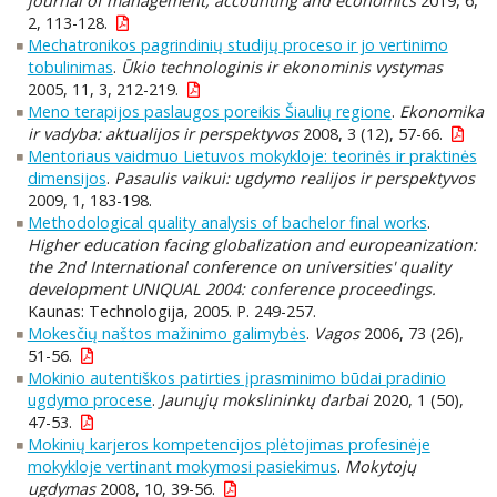
journal of management, accounting and economics
2019, 6,
2, 113-128.
Mechatronikos pagrindinių studijų proceso ir jo vertinimo
tobulinimas
.
Ūkio technologinis ir ekonominis vystymas
2005, 11, 3, 212-219.
Meno terapijos paslaugos poreikis Šiaulių regione
.
Ekonomika
ir vadyba: aktualijos ir perspektyvos
2008, 3 (12), 57-66.
Mentoriaus vaidmuo Lietuvos mokykloje: teorinės ir praktinės
dimensijos
.
Pasaulis vaikui: ugdymo realijos ir perspektyvos
2009, 1, 183-198.
Methodological quality analysis of bachelor final works
.
Higher education facing globalization and europeanization:
the 2nd International conference on universities' quality
development UNIQUAL 2004: conference proceedings.
Kaunas: Technologija, 2005. P. 249-257.
Mokesčių naštos mažinimo galimybės
.
Vagos
2006, 73 (26),
51-56.
Mokinio autentiškos patirties įprasminimo būdai pradinio
ugdymo procese
.
Jaunųjų mokslininkų darbai
2020, 1 (50),
47-53.
Mokinių karjeros kompetencijos plėtojimas profesinėje
mokykloje vertinant mokymosi pasiekimus
.
Mokytojų
ugdymas
2008, 10, 39-56.