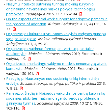
Nežymų intelekto sutrikimą turinčių mokinių kūrybinio
originalumo neverbalinės raiškos pokyčiai technologijų
pamokose
.
Pedagogika
2015, 117, 168-184.
On the aspects of social work support for adoptive parents in
the process of adoption
.
Kultura i edukacja
2022, 4 (138), 9-
33.
Organizacijos kultūros ir visuotinės kokybės vadybos principų
sąsajos kolegijose
.
Mokslo taikomieji tyrimai Lietuvos
kolegijose
2007, 4, 59-70.
Organizacijos vaidmuo formuojant vartotojų socialinę
atsakomybę
.
Mokslas - Lietuvos ateitis
2019, Ekonomika ir
vadyba, 1-9.
Organizacijų marketingo valdymo modelis nenumatytų atvejų
kontekste
.
Mokslas - Lietuvos ateitis
2021, Ekonomika ir
vadyba, 150-161.
Paauglių priklausomybė nuo socialinių tinklų internetinėje
erdvėje
.
Socialinė teorija, empirija, politika ir praktika
2013,
7, 9-23.
Panevėžio, Šiaulių ir Klaipėdos vaikų dienos centrų kaip vaikų
socialinės atskirties mažinimo agentų veiklos problemų ir
galimybių tyrimas
.
Socialinis ugdymas
2009, 10 (21), 18-30,
103-116.