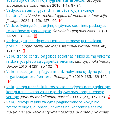
adaptacija darbo rinkoje: lyginamasis aspektas
.
Studijos
šiuolaikinėje visuomenėje
2010, 1(1), 87-94.
Vadybos sistemų įgyvendinimas uždarojoje akcinėje
bendrovėje.
.
Verslas, technologijos, biomedicina: inovacijų
įžvalgos
2024, 1 (15), 457-466.
Vadovo lyderystės gebėjimų ugdymas socialines paslaugas
teikiančiose organizacijose
.
Socialinis ugdymas
2009, 10 (21),
44-55, 131-142.
Vadovų galių naudojimas Lietuvos įmonėse jų pavaldinių
požiūriu
.
Organizacijų vadyba: sisteminiai tyrimai
2008, 48,
121-137.
Vaikų dienos centrų pagalbos socialinės rizikos šeimų vaikams
raiška ir jos plėtrą sąlygojantys veiksniai
.
Jaunųjų mokslininkų
darbai
2010, 4 (29), 95-102.
Vaikų ir suaugusiųjų išgyvenimai ikimokyklinio ugdymo įstaigų
organizuojamose šventėse
.
Pedagogika
2019, 135, 139-162.
Vaikų kompiuterinės kultūros sklaidos sąlygos namų aplinkoje:
kompiuterio svarba vaikui ir jo dalyvavimas kompiuterinėje
veikloje
.
Jaunųjų mokslininkų darbai
2009, 2 (23), 167-173.
Vaikų laisvojo rašinio taikymą pagrindžiančios kokybinio
tyrimo teorijos, duomenų rinkimas bei kontentinė analizė
.
Kokybiniai edukaciniai tyrimai: teorijos, duomenų rinkimas