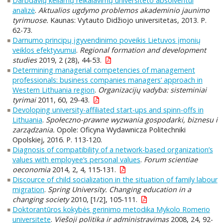
Darbdavių keliamų reikalavimų universiteto absolventui
analizė
.
Aktualios ugdymo problemos akademinio jaunimo
tyrimuose.
Kaunas: Vytauto Didžiojo universitetas, 2013. P.
62-73.
Darnumo principų įgyvendinimo poveikis Lietuvos įmonių
veiklos efektyvumui
.
Regional formation and development
studies
2019, 2 (28), 44-53.
Determining managerial competencies of management
professionals: business companies managers’ approach in
Western Lithuania region
.
Organizacijų vadyba: sisteminiai
tyrimai
2011, 60, 29-43.
Devoloping university-affiliated start-ups and spinn-offs in
Lithuania
.
Społeczno-prawne wyzwania gospodarki, biznesu i
zarządzania.
Opole: Oficyna Wydawnicza Politechniki
Opolskiej, 2016. P. 113-120.
Diagnosis of compatibility of a network-based organization’s
values with employee’s personal values
.
Forum scientiae
oeconomia
2014, 2, 4, 115-131.
Discource of child socialization in the situation of family labour
migration
.
Spring University. Changing education in a
changing society
2010, [1/2], 105-111.
Doktorantūros kokybės gerinimo metodika Mykolo Romerio
universitete
.
Viešoji politika ir administravimas
2008, 24, 92-