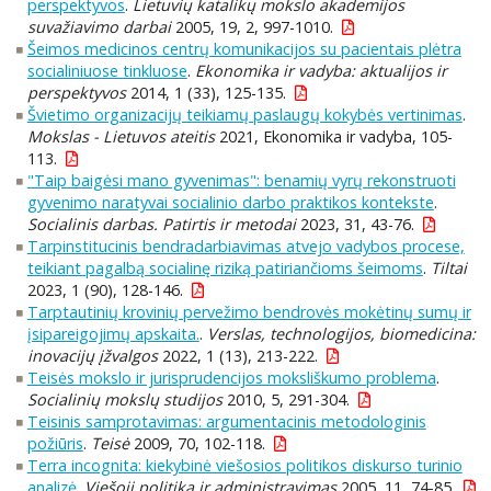
perspektyvos
.
Lietuvių katalikų mokslo akademijos
suvažiavimo darbai
2005, 19, 2, 997-1010.
Šeimos medicinos centrų komunikacijos su pacientais plėtra
socialiniuose tinkluose
.
Ekonomika ir vadyba: aktualijos ir
perspektyvos
2014, 1 (33), 125-135.
Švietimo organizacijų teikiamų paslaugų kokybės vertinimas
.
Mokslas - Lietuvos ateitis
2021, Ekonomika ir vadyba, 105-
113.
"Taip baigėsi mano gyvenimas": benamių vyrų rekonstruoti
gyvenimo naratyvai socialinio darbo praktikos kontekste
.
Socialinis darbas. Patirtis ir metodai
2023, 31, 43-76.
Tarpinstitucinis bendradarbiavimas atvejo vadybos procese,
teikiant pagalbą socialinę riziką patiriančioms šeimoms
.
Tiltai
2023, 1 (90), 128-146.
Tarptautinių krovinių pervežimo bendrovės mokėtinų sumų ir
įsipareigojimų apskaita.
.
Verslas, technologijos, biomedicina:
inovacijų įžvalgos
2022, 1 (13), 213-222.
Teisės mokslo ir jurisprudencijos moksliškumo problema
.
Socialinių mokslų studijos
2010, 5, 291-304.
Teisinis samprotavimas: argumentacinis metodologinis
požiūris
.
Teisė
2009, 70, 102-118.
Terra incognita: kiekybinė viešosios politikos diskurso turinio
analizė
.
Viešoji politika ir administravimas
2005, 11, 74-85.