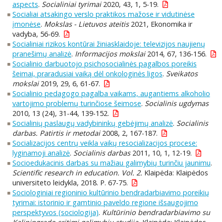
aspects
.
Socialiniai tyrimai
2020, 43, 1, 5-19.
Socialiai atsakingo verslo praktikos mažose ir vidutinėse
įmonėse
.
Mokslas - Lietuvos ateitis
2021, Ekonomika ir
vadyba, 56-69.
Socialiniai rizikos kontūrai žiniasklaidoje: televizijos naujienų
pranešimų analizė
.
Informacijos mokslai
2014, 67, 136-156.
Socialinio darbuotojo psichosocialinės pagalbos poreikis
šeimai, praradusiai vaiką dėl onkologinės ligos
.
Sveikatos
mokslai
2019, 29, 6, 61-67.
Socialinio pedagogo pagalba vaikams, augantiems alkoholio
vartojimo problemų turinčiose šeimose
.
Socialinis ugdymas
2010, 13 (24), 31-44, 139-152.
Socialinių paslaugų vadybininkų gebėjimų analizė
.
Socialinis
darbas. Patirtis ir metodai
2008, 2, 167-187.
Socializacijos centrų veikla vaikų resocializacijos procese:
lyginamoji analizė
.
Socialinis darbas
2011, 10, 1, 12-19.
Socioedukacinis darbas su mažiau galimybių turinčiu jaunimu
.
Scientific research in education. Vol. 2.
Klaipėda: Klaipėdos
universiteto leidykla, 2018. P. 67-75.
Sociologiniai regioninio kultūrinio bendradarbiavimo poreikių
tyrimai: istorinio ir gamtinio paveldo regione išsaugojimo
perspektyvos (sociologija)
.
Kultūrinio bendradarbiavimo su