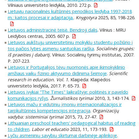
Vilniaus universiteto leidykla, 2010. 272 p.
Lietuvių nacionalinės kultūrinės periodikos leidyba 1997-2018
m.: kaitos procesai ir adaptacija.
.
Knygotyra
2025, 85, 198-226.
Lietuvos administracinė teisė. Bendroji dalis
. Vilnius : MRU
Leidybos centras, 2005. 607 p.
Lietuvos aukštųjų universitetinių mokyklų studentų požiūrio į
tos pačios lyties asmenų santuokas raiška
.
Socialinės grupės:
iš praeities į dabartį.
Vilnius: Socialinių tyrimų institutas, 2007.
P. 207-223.
Lietuvos ir Portugalijos tėvų nuomonės apie ikimokyklinio
amžiaus vaikų fizinio aktyvumo didinimą šeimoje
.
Scientific
research in education. Vol. 1.
Klaipėda: Klaipėdos
universiteto leidykla, 2017. P. 65-73.
Lietuvos įvykiai "The Times" laikraštyje: politinės ir paveldo
komunikacijos ryšys
.
Žurnalistikos tyrimai
2010, 3, 143-174.
Lietuvos mažų ir vidutinių įmonių internacionalizacijos ir
tarpkultūrinės kompetencijos integracija
.
Organizacijų
vadyba: sisteminiai tyrimai
2015, 73, 27-47.
Lithuanian preschool teachers' pedagogical habitus of reading
to children
.
Labor et educatio
2023, 11, 173-193.
Lyčių asmeninių savybių skirtumai darbinėje aplinkoje
.