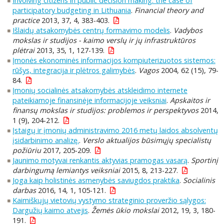
Involving citizens in public decision making: the case of
participatory budgeting in Lithuania
.
Financial theory and
practice
2013, 37, 4, 383-403.
Išlaidų atsakomybės centrų formavimo modelis
.
Vadybos
mokslas ir studijos - kaimo verslų ir jų infrastruktūros
plėtrai
2013, 35, 1, 127-139.
Įmonės ekonominės informacijos kompiuterizuotos sistemos:
rūšys, integracija ir plėtros galimybės
.
Vagos
2004, 62 (15), 79-
84.
Įmonių socialinės atsakomybės atskleidimo internete
pateikiamoje finansinėje informacijoje veiksniai
.
Apskaitos ir
finansų mokslas ir studijos: problemos ir perspektyvos
2014,
1 (9), 204-212.
Įstaigų ir įmonių administravimo 2016 metų laidos absolventų
įsidarbinimo analizę.
.
Verslo aktualijos būsimųjų specialistų
požiūriu
2017, 205-209.
Jaunimo motyvai renkantis aktyvias pramogas vasarą
.
Sportinį
darbingumą lemiantys veiksniai
2015, 8, 213-227.
Joga kaip holistinės asmenybės saviugdos praktika
.
Socialinis
darbas
2016, 14, 1, 105-121.
Kaimiškųjų vietovių vystymo strateginio proveržio sąlygos:
Dargužių kaimo atvejis
.
Žemės ūkio mokslai
2012, 19, 3, 180-
191.