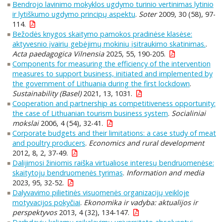
Bendrojo lavinimo mokyklos ugdymo turinio vertinimas lytinio
ir lytiškumo ugdymo principų aspektu
.
Soter
2009, 30 (58), 97-
114.
Bežodės knygos skaitymo pamokos pradinėse klasėse:
aktyvesnio įvairių gebėjimų mokinių įsitraukimo skatinimas.
.
Acta paedagogica Vilnensia
2025, 55, 190-205.
Components for measuring the efficiency of the intervention
measures to support business, initiated and implemented by
the government of Lithuania during the first lockdown
.
Sustainability (Basel)
2021, 13, 1031.
Cooperation and partnership as competitiveness opportunity:
the case of Lithuanian tourism business system
.
Socialiniai
mokslai
2006, 4 (54), 32-41.
Corporate budgets and their limitations: a case study of meat
and poultry producers
.
Economics and rural development
2012, 8, 2, 37-49.
Dalijimosi žiniomis raiška virtualiose interesų bendruomenėse:
skaitytojų bendruomenės tyrimas
.
Information and media
2023, 95, 32-52.
Dalyvavimo pilietinės visuomenės organizacijų veikloje
motyvacijos pokyčiai
.
Ekonomika ir vadyba: aktualijos ir
perspektyvos
2013, 4 (32), 134-147.