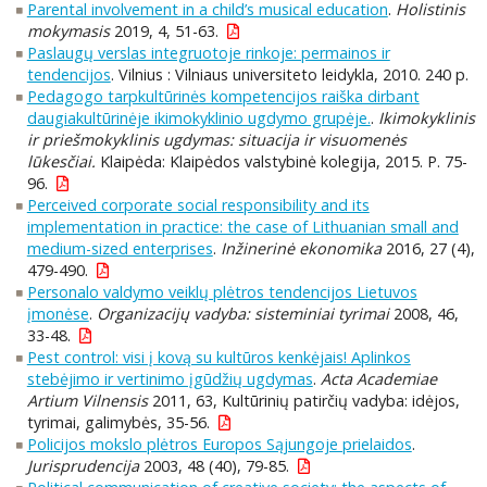
Parental involvement in a child’s musical education
.
Holistinis
mokymasis
2019, 4, 51-63.
Paslaugų verslas integruotoje rinkoje: permainos ir
tendencijos
. Vilnius : Vilniaus universiteto leidykla, 2010. 240 p.
Pedagogo tarpkultūrinės kompetencijos raiška dirbant
daugiakultūrinėje ikimokyklinio ugdymo grupėje.
.
Ikimokyklinis
ir priešmokyklinis ugdymas: situacija ir visuomenės
lūkesčiai.
Klaipėda: Klaipėdos valstybinė kolegija, 2015. P. 75-
96.
Perceived corporate social responsibility and its
implementation in practice: the case of Lithuanian small and
medium-sized enterprises
.
Inžinerinė ekonomika
2016, 27 (4),
479-490.
Personalo valdymo veiklų plėtros tendencijos Lietuvos
įmonėse
.
Organizacijų vadyba: sisteminiai tyrimai
2008, 46,
33-48.
Pest control: visi į kovą su kultūros kenkėjais! Aplinkos
stebėjimo ir vertinimo įgūdžių ugdymas
.
Acta Academiae
Artium Vilnensis
2011, 63, Kultūrinių patirčių vadyba: idėjos,
tyrimai, galimybės, 35-56.
Policijos mokslo plėtros Europos Sąjungoje prielaidos
.
Jurisprudencija
2003, 48 (40), 79-85.