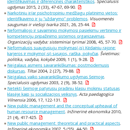
identifikavimas ir diferencinės charakteristikos
.
Specialusis
ugdymas
2015, 2 (33), 47-67, 69-90.
Narkotinių ir/ar psichotropinių medžiagų platinimo vietos:
identifikavimo ir jų “uždarymo” problemos
.
Visuomenės
saugumas ir viešoji tvarka
2021, 26, 25-44.
Neformaliojo ir savaiminio mokymosi pasiekimų vertinimo ir
kompetencijų pripažinimo sistemos organizavimas
.
Organizacijų vadyba: sisteminiai tyrimai
2008, 45, 57-70.
Neformalusis suaugusiųjų mokymas(-is) Kėdainių rajone:
karjeros ir mokymo(-si) sąsajos, raiška, pokyčiai
.
Švietimas:
politika, vadyba, kokybė
2009, 1 (1), 9-28.
Neįgalaus asmens savarankiškumas: postmodernusis
diskursas
.
Tiltai
2004, 2 (27), 79-88.
Neįgalaus vaiko savarankiškumo ugdymas šeimoje
.
Specialusis ugdymas
2003, 2 (9), 38-52.
Netektį šeimoje patyrusių pradinių klasių mokinių statusas
klasėje kaip jų socializacijos veiksnys
.
Acta paedagogica
Vilnensia
2006, 17, 122-131.
New public management and the conceptual upheaval of
human resource management
.
Inžinerinė ekonomika
2010,
21 (4), 417-425.
New public management: theoretical and practical aspects
.
Inžinerinė ekonomika
2007, 5 (55), 44-50.