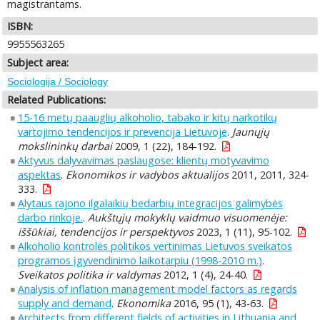
magistrantams.
ISBN:
9955563265
Subject area:
Sociologija / Sociology
Related Publications:
15-16 metų paauglių alkoholio, tabako ir kitų narkotikų
vartojimo tendencijos ir prevencija Lietuvoje
.
Jaunųjų
mokslininkų darbai
2009, 1 (22), 184-192.
Aktyvus dalyvavimas paslaugose: klientų motyvavimo
aspektas
.
Ekonomikos ir vadybos aktualijos
2011, 2011, 324-
333.
Alytaus rajono ilgalaikių bedarbių integracijos galimybės
darbo rinkoje.
.
Aukštųjų mokyklų vaidmuo visuomenėje:
iššūkiai, tendencijos ir perspektyvos
2023, 1 (11), 95-102.
Alkoholio kontrolės politikos vertinimas Lietuvos sveikatos
programos įgyvendinimo laikotarpiu (1998-2010 m.)
.
Sveikatos politika ir valdymas
2012, 1 (4), 24-40.
Analysis of inflation management model factors as regards
supply and demand
.
Ekonomika
2016, 95 (1), 43-63.
Architects from different fields of activities in Lithuania and