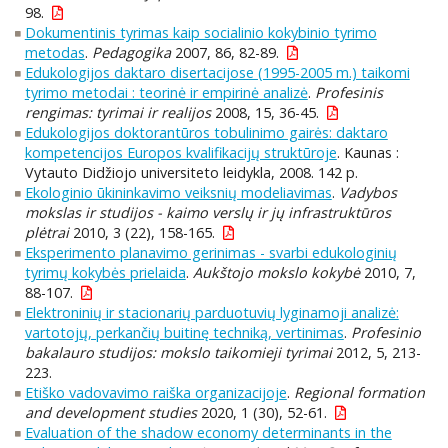
98.
Dokumentinis tyrimas kaip socialinio kokybinio tyrimo
metodas
.
Pedagogika
2007, 86, 82-89.
Edukologijos daktaro disertacijose (1995-2005 m.) taikomi
tyrimo metodai : teorinė ir empirinė analizė
.
Profesinis
rengimas: tyrimai ir realijos
2008, 15, 36-45.
Edukologijos doktorantūros tobulinimo gairės: daktaro
kompetencijos Europos kvalifikacijų struktūroje
. Kaunas :
Vytauto Didžiojo universiteto leidykla, 2008. 142 p.
Ekologinio ūkininkavimo veiksnių modeliavimas
.
Vadybos
mokslas ir studijos - kaimo verslų ir jų infrastruktūros
plėtrai
2010, 3 (22), 158-165.
Eksperimento planavimo gerinimas - svarbi edukologinių
tyrimų kokybės prielaida
.
Aukštojo mokslo kokybė
2010, 7,
88-107.
Elektroninių ir stacionarių parduotuvių lyginamoji analizė:
vartotojų, perkančių buitinę techniką, vertinimas
.
Profesinio
bakalauro studijos: mokslo taikomieji tyrimai
2012, 5, 213-
223.
Etiško vadovavimo raiška organizacijoje
.
Regional formation
and development studies
2020, 1 (30), 52-61.
Evaluation of the shadow economy determinants in the