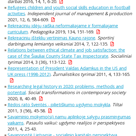
darbas
2016, 14, 1, 6-20.
Refugees children and youth social skills education in football
activities
.
Independent journal of management & production
2021, 12, 6, 584-609.
Rekreacinių idėjų raiška neformaliajame ir formaliajame
curriculum
.
Pedagogika
2019, 134, 151-169.
Rekreacinių išteklių vertinimas Kauno rajone
.
Sportinį
darbingumą lemiantys veiksniai
2014, 7, 122-135.
Relations between ethical climate and job satisfaction: the
case of the Šiauliai County State Tax Inspectorate
.
Socialiniai
tyrimai
2014, 3 (36), 113-122.
Representation of President Valdas Adamkus in the US and
UK press (1998-2012)
.
Žurnalistikos tyrimai
2011, 4, 133-165.
Researching legal history in 2020: problems, methods and
potential
.
Social transformations in contemporary society
2020, 8, 40-49.
Rėdos rato šventės - pilietiškumo ugdymo mokykla
.
Tiltai
2011, 3 (56), 45-58.
Savaiminio mokymo(si) namų aplinkoje sąlygų prasmingumas
vaikams
.
Pasaulis vaikui: ugdymo realijos ir perspektyvos
2011, 4, 25-43.
Savanorystė Lietuvoje - socialinio kapitalo perspektyva
.