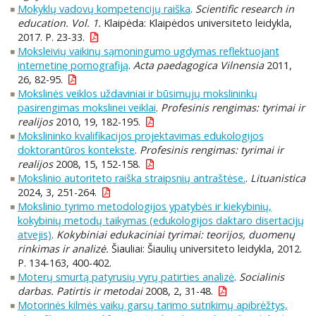
Mokyklų vadovų kompetencijų raiška
.
Scientific research in
education. Vol. 1.
Klaipėda: Klaipėdos universiteto leidykla,
2017. P. 23-33.
Moksleivių vaikinų sąmoningumo ugdymas reflektuojant
internetinę pornografiją
.
Acta paedagogica Vilnensia
2011,
26, 82-95.
Mokslinės veiklos uždaviniai ir būsimųjų mokslininkų
pasirengimas mokslinei veiklai
.
Profesinis rengimas: tyrimai ir
realijos
2010, 19, 182-195.
Mokslininko kvalifikacijos projektavimas edukologijos
doktorantūros kontekste
.
Profesinis rengimas: tyrimai ir
realijos
2008, 15, 152-158.
Mokslinio autoriteto raiška straipsnių antraštėse.
.
Lituanistica
2024, 3, 251-264.
Mokslinio tyrimo metodologijos ypatybės ir kiekybinių,
kokybinių metodų taikymas (edukologijos daktaro disertacijų
atvejis)
.
Kokybiniai edukaciniai tyrimai: teorijos, duomenų
rinkimas ir analizė.
Šiauliai: Šiaulių universiteto leidykla, 2012.
P. 134-163, 400-402.
Moterų smurtą patyrusių vyrų patirties analizė
.
Socialinis
darbas. Patirtis ir metodai
2008, 2, 31-48.
Motorinės kilmės vaikų garsų tarimo sutrikimų apibrėžtys,