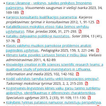
Karas Ukrainoje - veiksnys, sukėlęs prekybos žmonėmis
paūmėjimą
.
Visuomenės saugumas ir viešoji tvarka
2023, 34,
169-189.
Karjeros konsultanto kvalifikacijos parametrai
.
Karjeros
projektavimas: tyrimai ir konsultavimas
2012, 1, 91-125.
Katalikiškosios mokyklos etoso įtaka šeimos vertybių
ugdymui(si)
.
Tiltai. priedas
2006, 31, 271-293.
Katalikų dalyvavimo politikoje nuostatos.
.
Soter
2004, 13 (41),
57-78.
Klasės valdymo muzikos pamokose problemos analizė:
pagrindinis ugdymas.
.
Pedagogika
2025, 159, 3, 221-246.
Klimato kaita: poveikis Lietuvos žemės ir miškų ūkiui
.
Viešasis
administravimas
2011, 4, 82-89.
Knowledge creation in life sciences scientific research teams: a
qualitative study of principal investigators in Lithuania.
.
Information and media
2025, 102, 142-162.
Kodėl valstybės tarnyba turėtų veikti korporacijos principu?
.
Taikomieji moksliniai tyrimai
2023, 2, 2, 215-233.
Kognityvinės-lingvistinės kilmės vaikų garsų tarimo sutrikimų
apibrėžtys, identifikavimas ir diferencinės charakteristikos
.
Specialusis ugdymas
2015, 2 (33), 91-109, 111-130.
Kokybinis tyrimas pataisos namuose: nuteistųjų perspektyva
.