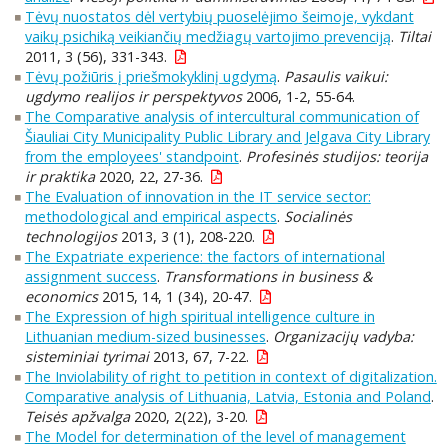
Tėvų nuostatos dėl vertybių puoselėjimo šeimoje, vykdant
vaikų psichiką veikiančių medžiagų vartojimo prevenciją
.
Tiltai
2011, 3 (56), 331-343.
Tėvų požiūris į priešmokyklinį ugdymą
.
Pasaulis vaikui:
ugdymo realijos ir perspektyvos
2006, 1-2, 55-64.
The Comparative analysis of intercultural communication of
Šiauliai City Municipality Public Library and Jelgava City Library
from the employees' standpoint
.
Profesinės studijos: teorija
ir praktika
2020, 22, 27-36.
The Evaluation of innovation in the IT service sector:
methodological and empirical aspects
.
Socialinės
technologijos
2013, 3 (1), 208-220.
The Expatriate experience: the factors of international
assignment success
.
Transformations in business &
economics
2015, 14, 1 (34), 20-47.
The Expression of high spiritual intelligence culture in
Lithuanian medium-sized businesses
.
Organizacijų vadyba:
sisteminiai tyrimai
2013, 67, 7-22.
The Inviolability of right to petition in context of digitalization.
Comparative analysis of Lithuania, Latvia, Estonia and Poland
.
Teisės apžvalga
2020, 2(22), 3-20.
The Model for determination of the level of management