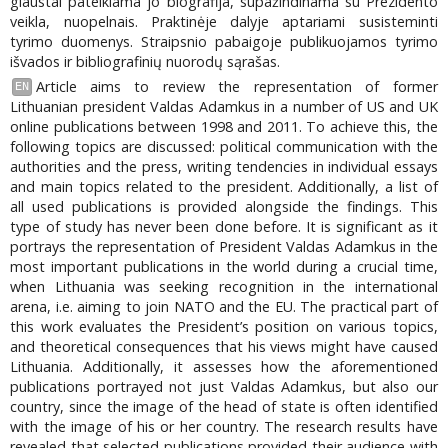
glaustai pateikiama jo biografija, supažindinama su Prezidento
veikla, nuopelnais. Praktinėje dalyje aptariami susisteminti
tyrimo duomenys. Straipsnio pabaigoje publikuojamos tyrimo
išvados ir bibliografinių nuorodų sąrašas.
Article aims to review the representation of former
EN
Lithuanian president Valdas Adamkus in a number of US and UK
online publications between 1998 and 2011. To achieve this, the
following topics are discussed: political communication with the
authorities and the press, writing tendencies in individual essays
and main topics related to the president. Additionally, a list of
all used publications is provided alongside the findings. This
type of study has never been done before. It is significant as it
portrays the representation of President Valdas Adamkus in the
most important publications in the world during a crucial time,
when Lithuania was seeking recognition in the international
arena, i.e. aiming to join NATO and the EU. The practical part of
this work evaluates the President’s position on various topics,
and theoretical consequences that his views might have caused
Lithuania. Additionally, it assesses how the aforementioned
publications portrayed not just Valdas Adamkus, but also our
country, since the image of the head of state is often identified
with the image of his or her country. The research results have
revealed that selected publications provided their audience with