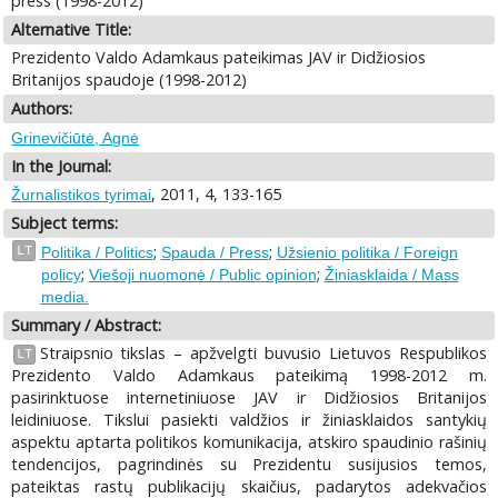
press (1998-2012)
Alternative Title:
Prezidento Valdo Adamkaus pateikimas JAV ir Didžiosios
Britanijos spaudoje (1998-2012)
Authors:
Grinevičiūtė, Agnė
In the Journal:
, 2011, 4, 133-165
Žurnalistikos tyrimai
Subject terms:
;
;
LT
Politika / Politics
Spauda / Press
Užsienio politika / Foreign
;
;
policy
Viešoji nuomonė / Public opinion
Žiniasklaida / Mass
media.
Summary / Abstract:
Straipsnio tikslas – apžvelgti buvusio Lietuvos Respublikos
LT
Prezidento Valdo Adamkaus pateikimą 1998-2012 m.
pasirinktuose internetiniuose JAV ir Didžiosios Britanijos
leidiniuose. Tikslui pasiekti valdžios ir žiniasklaidos santykių
aspektu aptarta politikos komunikacija, atskiro spaudinio rašinių
tendencijos, pagrindinės su Prezidentu susijusios temos,
pateiktas rastų publikacijų skaičius, padarytos adekvačios