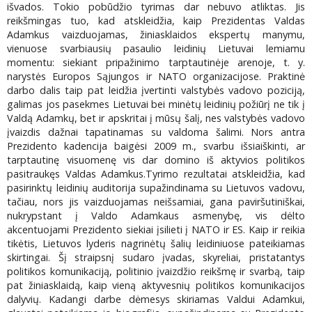
išvados. Tokio pobūdžio tyrimas dar nebuvo atliktas. Jis
reikšmingas tuo, kad atskleidžia, kaip Prezidentas Valdas
Adamkus vaizduojamas, žiniasklaidos ekspertų manymu,
vienuose svarbiausių pasaulio leidinių Lietuvai lemiamu
momentu: siekiant pripažinimo tarptautinėje arenoje, t. y.
narystės Europos Sąjungos ir NATO organizacijose. Praktinė
darbo dalis taip pat leidžia įvertinti valstybės vadovo poziciją,
galimas jos pasekmes Lietuvai bei minėtų leidinių požiūrį ne tik į
Valdą Adamkų, bet ir apskritai į mūsų šalį, nes valstybės vadovo
įvaizdis dažnai tapatinamas su valdoma šalimi. Nors antra
Prezidento kadencija baigėsi 2009 m., svarbu išsiaiškinti, ar
tarptautinę visuomenę vis dar domino iš aktyvios politikos
pasitraukęs Valdas Adamkus.Tyrimo rezultatai atskleidžia, kad
pasirinktų leidinių auditorija supažindinama su Lietuvos vadovu,
tačiau, nors jis vaizduojamas neišsamiai, gana paviršutiniškai,
nukrypstant į Valdo Adamkaus asmenybę, vis dėlto
akcentuojami Prezidento siekiai įsilieti į NATO ir ES. Kaip ir reikia
tikėtis, Lietuvos lyderis nagrinėtų šalių leidiniuose pateikiamas
skirtingai. Šį straipsnį sudaro įvadas, skyreliai, pristatantys
politikos komunikaciją, politinio įvaizdžio reikšmę ir svarbą, taip
pat žiniasklaidą, kaip vieną aktyvesnių politikos komunikacijos
dalyvių. Kadangi darbe dėmesys skiriamas Valdui Adamkui,