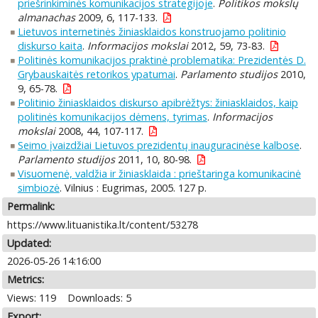
priešrinkiminės komunikacijos strategijoje
.
Politikos mokslų
almanachas
2009, 6, 117-133.
Lietuvos internetinės žiniasklaidos konstruojamo politinio
diskurso kaita
.
Informacijos mokslai
2012, 59, 73-83.
Politinės komunikacijos praktinė problematika: Prezidentės D.
Grybauskaitės retorikos ypatumai
.
Parlamento studijos
2010,
9, 65-78.
Politinio žiniasklaidos diskurso apibrėžtys: žiniasklaidos, kaip
politinės komunikacijos dėmens, tyrimas
.
Informacijos
mokslai
2008, 44, 107-117.
Seimo įvaizdžiai Lietuvos prezidentų inauguracinėse kalbose
.
Parlamento studijos
2011, 10, 80-98.
Visuomenė, valdžia ir žiniasklaida : prieštaringa komunikacinė
simbiozė
. Vilnius : Eugrimas, 2005. 127 p.
Permalink:
https://www.lituanistika.lt/content/53278
Updated:
2026-05-26 14:16:00
Metrics:
Views: 119
Downloads: 5
Export: