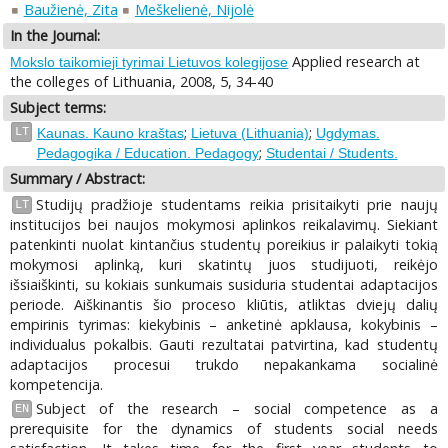
Baužienė, Zita
Meškelienė, Nijolė
In the Journal:
Applied research at
Mokslo taikomieji tyrimai Lietuvos kolegijose
the colleges of Lithuania, 2008, 5, 34-40
Subject terms:
;
;
LT
Kaunas. Kauno kraštas
Lietuva (Lithuania)
Ugdymas.
;
Pedagogika / Education. Pedagogy
Studentai / Students.
Summary / Abstract:
Studijų pradžioje studentams reikia prisitaikyti prie naujų
LT
institucijos bei naujos mokymosi aplinkos reikalavimų. Siekiant
patenkinti nuolat kintančius studentų poreikius ir palaikyti tokią
mokymosi aplinką, kuri skatintų juos studijuoti, reikėjo
išsiaiškinti, su kokiais sunkumais susiduria studentai adaptacijos
periode. Aiškinantis šio proceso kliūtis, atliktas dviejų dalių
empirinis tyrimas: kiekybinis – anketinė apklausa, kokybinis –
individualus pokalbis. Gauti rezultatai patvirtina, kad studentų
adaptacijos procesui trukdo nepakankama socialinė
kompetencija.
Subject of the research – social competence as a
EN
prerequisite for the dynamics of students social needs