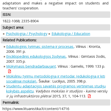
adaptation and makes a negative impact on students and
teachers’ cooperation.
ISSN:
1822-1068; 2335-8904
Subject area:
Psichologija / Psychology
Edukologija / Education
Related Publications:
Edukologinis tyrimas: sistema ir procesas.
. Vilnius : Kronta,
2006. 391 p.
Enciklopedinis edukologijos žodynas.
. Vilnius : Gimtasis žodis,
2007. 335 p.
Mokymasis bendradarbiaujant
. Vilnius : Garnelis, 1999. 133 p.
Mokslinių tyrimų metodologija ir metodai: (edukologija ir kiti
socialiniai mokslai).
. Šiauliai : Lucilijus, 2005. 398 p.
Studentų adaptacijos savaitės programos vertinimas studijų
kokybės aspektu
.
Vadybos mokslas ir studijos - kaimo verslų
ir jų infrastruktūros plėtrai
2015, 37, 1, 104-113.
Permalink:
https://www.lituanistika.lt/content/14716