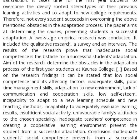
satisfaction. It takes time for the first year students to
overcome the deeply rooted stereotypes of their previous
learning activities and to adapt to new college requirements.
Therefore, not every student succeeds in overcoming the above
mentioned obstacles in the adaptation process. The paper aims
at determining the causes, preventing students a successful
adaptation. A two-stage empirical research was conducted. It
included the qualitative research, a survey and an interview. The
results of the research prove that inadequate social
competence is the bstacle for a successful students’ adaptation.
Aim of the research: determine the obstacles in the adaptation
process of the first year students at Kaunas College. [...] Based
on the research findings it can be stated that low social
competence and its affecting factors: inadequate skills, poor
time management skills, adaptation to new environment, lack of
communication and cooperation skills, low self-esteem,
incapability to adapt to a new learning schedule and new
teaching methods, incapability to adequately evaluate learning
results, insufficient social activity, unfavourable family’s attitudes
to the chosen speciality, inadequate teachers’ competence in
creating a cooperative learning environment prevent the
student from a successful adaptation. Conclusion: inadequate
students’ social competence prevents from a successful