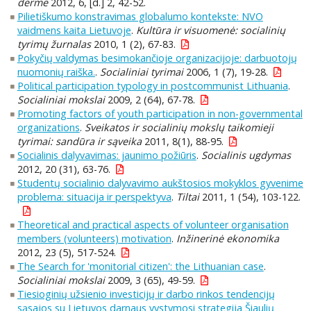
dermė
2012, 6, [d.] 2, 42-52.
Pilietiškumo konstravimas globalumo kontekste: NVO
vaidmens kaita Lietuvoje
.
Kultūra ir visuomenė: socialinių
tyrimų žurnalas
2010, 1 (2), 67-83.
Pokyčių valdymas besimokančioje organizacijoje: darbuotojų
nuomonių raiška.
.
Socialiniai tyrimai
2006, 1 (7), 19-28.
Political participation typology in postcommunist Lithuania
.
Socialiniai mokslai
2009, 2 (64), 67-78.
Promoting factors of youth participation in non-governmental
organizations
.
Sveikatos ir socialinių mokslų taikomieji
tyrimai: sandūra ir sąveika
2011, 8(1), 88-95.
Socialinis dalyvavimas: jaunimo požiūris
.
Socialinis ugdymas
2012, 20 (31), 63-76.
Studentų socialinio dalyvavimo aukštosios mokyklos gyvenime
problema: situacija ir perspektyva
.
Tiltai
2011, 1 (54), 103-122.
Theoretical and practical aspects of volunteer organisation
members (volunteers) motivation
.
Inžinerinė ekonomika
2012, 23 (5), 517-524.
The Search for 'monitorial citizen': the Lithuanian case
.
Socialiniai mokslai
2009, 3 (65), 49-59.
Tiesioginių užsienio investicijų ir darbo rinkos tendencijų
sąsajos su Lietuvos darnaus vystymosi strategija Šiaulių