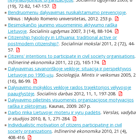
(19), 72-82, 147-157.
Bendruomenių dalyvavimas nusikalstamumo prevencijoje
.
Vilnius : Mykolo Romerio universitetas, 2012. 253 p.
Besimokančio jaunimo visuomeninio aktyvumo raiška
Lietuvoje
.
Socialinis ugdymas
2007, 3 (14), 88-104.
Citizenship typology in Lithuania: traditional active or
postmodern citizenship?
.
Socialiniai mokslai
2011, 2 (72), 44-
57.
Citizens' intentions to participate in civil society organisations
.
Inžinerinė ekonomika
2011, 22 (2), 165-174.
Dalyvavimas savanoriškoje veikloje: situacija ir perspektyvos
Lietuvoje po 1990-ųjų
.
Sociologija. Mintis ir veiksmas
2005, 2
(16), 86-99.
Dalyvavimo mokyklos veikloje raidos trajektorijos vėlyvojoje
paauglystėje
.
Socialinis darbas
2012, 11, 1, 197-208.
Dalyvavimo pilietinės visuomenės organizacijose motyvacijos
raiška ir plėtojimas
. Kaunas, 2009. 267 p.
Darbo rinka Lietuvoje: moterų ir vyrų padėtis
.
Verslas, vadyba
ir studijos
2010, 8, 1, 271-284.
Individualistic motivation of citizens participating in civil
society organizations
.
Inžinerinė ekonomika
2010, 21 (4),
408-416.