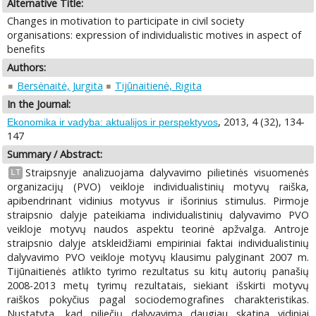
Alternative Title:
Changes in motivation to participate in civil society
organisations: expression of individualistic motives in aspect of
benefits
Authors:
Bersėnaitė, Jurgita
Tijūnaitienė, Rigita
In the Journal:
, 2013, 4 (32), 134-
Ekonomika ir vadyba: aktualijos ir perspektyvos
147
Summary / Abstract:
Straipsnyje analizuojama dalyvavimo pilietinės visuomenės
LT
organizacijų (PVO) veikloje individualistinių motyvų raiška,
apibendrinant vidinius motyvus ir išorinius stimulus. Pirmoje
straipsnio dalyje pateikiama individualistinių dalyvavimo PVO
veikloje motyvų naudos aspektu teorinė apžvalga. Antroje
straipsnio dalyje atskleidžiami empiriniai faktai individualistinių
dalyvavimo PVO veikloje motyvų klausimu palyginant 2007 m.
Tijūnaitienės atlikto tyrimo rezultatus su kitų autorių panašių
2008-2013 metų tyrimų rezultatais, siekiant išskirti motyvų
raiškos pokyčius pagal sociodemografines charakteristikas.
Nustatyta, kad piliečių dalyvavimą daugiau skatina vidiniai