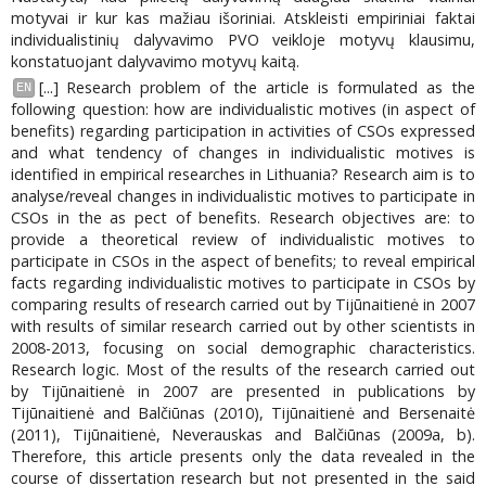
motyvai ir kur kas mažiau išoriniai. Atskleisti empiriniai faktai
individualistinių dalyvavimo PVO veikloje motyvų klausimu,
konstatuojant dalyvavimo motyvų kaitą.
[...] Research problem of the article is formulated as the
EN
following question: how are individualistic motives (in aspect of
benefits) regarding participation in activities of CSOs expressed
and what tendency of changes in individualistic motives is
identified in empirical researches in Lithuania? Research aim is to
analyse/reveal changes in individualistic motives to participate in
CSOs in the as pect of benefits. Research objectives are: to
provide a theoretical review of individualistic motives to
participate in CSOs in the aspect of benefits; to reveal empirical
facts regarding individualistic motives to participate in CSOs by
comparing results of research carried out by Tijūnaitienė in 2007
with results of similar research carried out by other scientists in
2008-2013, focusing on social demographic characteristics.
Research logic. Most of the results of the research carried out
by Tijūnaitienė in 2007 are presented in publications by
Tijūnaitienė and Balčiūnas (2010), Tijūnaitienė and Bersenaitė
(2011), Tijūnaitienė, Neverauskas and Balčiūnas (2009a, b).
Therefore, this article presents only the data revealed in the
course of dissertation research but not presented in the said