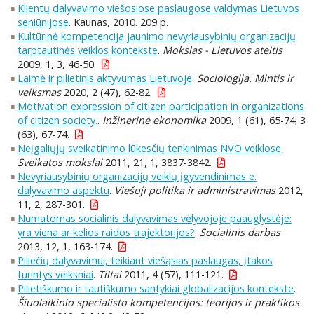
Klientų dalyvavimo viešosiose paslaugose valdymas Lietuvos
seniūnijose
. Kaunas, 2010. 209 p.
Kultūrinė kompetencija jaunimo nevyriausybinių organizacijų
tarptautinės veiklos kontekste
.
Mokslas - Lietuvos ateitis
2009, 1, 3, 46-50.
Laimė ir pilietinis aktyvumas Lietuvoje
.
Sociologija. Mintis ir
veiksmas
2020, 2 (47), 62-82.
Motivation expression of citizen participation in organizations
of citizen society.
.
Inžinerinė ekonomika
2009, 1 (61), 65-74; 3
(63), 67-74.
Neįgaliųjų sveikatinimo lūkesčių tenkinimas NVO veiklose
.
Sveikatos mokslai
2011, 21, 1, 3837-3842.
Nevyriausybinių organizacijų veiklų įgyvendinimas e.
dalyvavimo aspektu
.
Viešoji politika ir administravimas
2012,
11, 2, 287-301.
Numatomas socialinis dalyvavimas vėlyvojoje paauglystėje:
yra viena ar kelios raidos trajektorijos?
.
Socialinis darbas
2013, 12, 1, 163-174.
Piliečių dalyvavimui, teikiant viešąsias paslaugas, įtakos
turintys veiksniai
.
Tiltai
2011, 4 (57), 111-121.
Pilietiškumo ir tautiškumo santykiai globalizacijos kontekste
.
Šiuolaikinio specialisto kompetencijos: teorijos ir praktikos