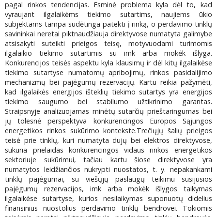
pagal rinkos tendencijas. Esminė problema kyla dėl to, kad
vyraujant ilgalaikėms tiekimo sutartims, naujiems ūkio
subjektams tampa sudėtinga patekti į rinką, o perdavimo tinklų
savininkai neretai piktnaudžiauja direktyvose numatyta galimybe
atsisakyti suteikti prieigos teisę, motyvuodami turimomis
ilgalaikio tiekimo sutartimis su imk arba mokėk išlyga.
Konkurencijos teisės aspektu kyla klausimų ir dėl kitų ilgalaikėse
tiekimo sutartyse numatomų apribojimų, rinkos pasidalijimo
mechanizmų bei pajėgumų rezervacijų. Kartu reikia pažymėti,
kad ilgalaikės energijos išteklių tiekimo sutartys yra energijos
tiekimo saugumo bei stabilumo užtikrinimo garantas.
Straipsnyje analizuojamas minėtų sutarčių prieštaringumas bei
jų tolesnė perspektyva konkurencingos Europos Sąjungos
energetikos rinkos sukūrimo kontekste.Trečiųjų šalių prieigos
teisė prie tinklų, kuri numatyta dujų bei elektros direktyvose,
sukuria prielaidas konkurencingos vidaus rinkos energetikos
sektoriuje sukūrimui, tačiau kartu šiose direktyvose yra
numatytos leidžiančios nukrypti nuostatos, t. y. nepakankami
tinklų pajėgumai, su viešųjų paslaugų teikimu susijusios
pajėgumų rezervacijos, imk arba mokėk išlygos taikymas
ilgalaikėse sutartyse, kurios nesilaikymas suponuotų didelius
finansinius nuostolius perdavimo tinklų bendrovei. Tokiomis