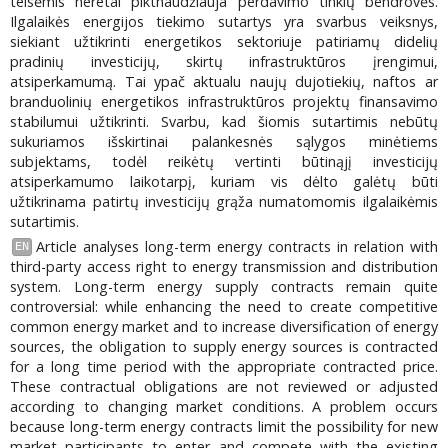
teisėmis neretai piktnaudžiauja perdavimo tinklų bendrovės.
Ilgalaikės energijos tiekimo sutartys yra svarbus veiksnys,
siekiant užtikrinti energetikos sektoriuje patiriamų didelių
pradinių investicijų, skirtų infrastruktūros įrengimui,
atsiperkamumą. Tai ypač aktualu naujų dujotiekių, naftos ar
branduolinių energetikos infrastruktūros projektų finansavimo
stabilumui užtikrinti. Svarbu, kad šiomis sutartimis nebūtų
sukuriamos išskirtinai palankesnės sąlygos minėtiems
subjektams, todėl reikėtų vertinti būtinąjį investicijų
atsiperkamumo laikotarpį, kuriam vis dėlto galėtų būti
užtikrinama patirtų investicijų grąža numatomomis ilgalaikėmis
sutartimis.
Article analyses long-term energy contracts in relation with
EN
third-party access right to energy transmission and distribution
system. Long-term energy supply contracts remain quite
controversial: while enhancing the need to create competitive
common energy market and to increase diversification of energy
sources, the obligation to supply energy sources is contracted
for a long time period with the appropriate contracted price.
These contractual obligations are not reviewed or adjusted
according to changing market conditions. A problem occurs
because long-term energy contracts limit the possibility for new
market participants to enter and compete with the existing