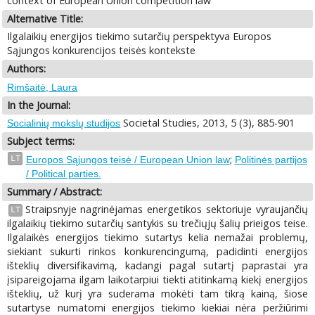
context of European Union competition law
Alternative Title:
Ilgalaikių energijos tiekimo sutarčių perspektyva Europos
Sąjungos konkurencijos teisės kontekste
Authors:
Rimšaitė, Laura
In the Journal:
Societal Studies, 2013, 5 (3), 885-901
Socialinių mokslų studijos
Subject terms:
;
LT
Europos Sąjungos teisė / European Union law
Politinės partijos
/ Political parties.
Summary / Abstract:
Straipsnyje nagrinėjamas energetikos sektoriuje vyraujančių
LT
ilgalaikių tiekimo sutarčių santykis su trečiųjų šalių prieigos teise.
Ilgalaikės energijos tiekimo sutartys kelia nemažai problemų,
siekiant sukurti rinkos konkurencingumą, padidinti energijos
išteklių diversifikavimą, kadangi pagal sutartį paprastai yra
įsipareigojama ilgam laikotarpiui tiekti atitinkamą kiekį energijos
išteklių, už kurį yra suderama mokėti tam tikrą kainą, šiose
sutartyse numatomi energijos tiekimo kiekiai nėra peržiūrimi