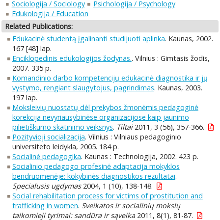
Sociologija / Sociology
Psichologija / Psychology
Edukologija / Education
Related Publications:
Edukacinė studentą įgalinanti studijuoti aplinka
. Kaunas, 2002.
167 [48] lap.
Enciklopedinis edukologijos žodynas.
. Vilnius : Gimtasis žodis,
2007. 335 p.
Komandinio darbo kompetencijų edukacinė diagnostika ir jų
vystymo, rengiant slaugytojus, pagrindimas
. Kaunas, 2003.
197 lap.
Moksleivių nuostatų dėl prekybos žmonėmis pedagoginė
korekcija nevyriausybinėse organizacijose kaip jaunimo
pilietiškumo skatinimo veiksnys
.
Tiltai
2011, 3 (56), 357-366.
Pozityvioji socializacija
. Vilnius : Vilniaus pedagoginio
universiteto leidykla, 2005. 184 p.
Socialinė pedagogika
. Kaunas : Technologija, 2002. 423 p.
Socialinio pedagogo profesinė adaptacija mokyklos
bendruomenėje: kokybinės diagnostikos rezultatai
.
Specialusis ugdymas
2004, 1 (10), 138-148.
Social rehabilitation process for victims of prostitution and
trafficking in women
.
Sveikatos ir socialinių mokslų
taikomieji tyrimai: sandūra ir sąveika
2011, 8(1), 81-87.