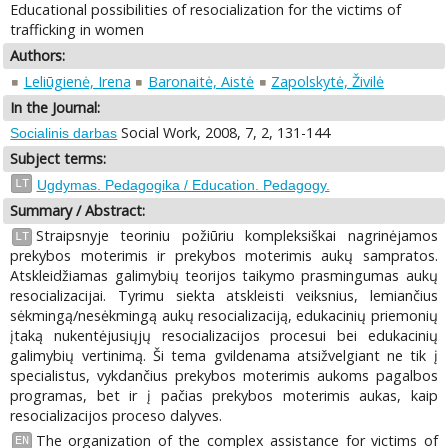
Educational possibilities of resocialization for the victims of
trafficking in women
Authors:
Leliūgienė, Irena
Baronaitė, Aistė
Zapolskytė, Živilė
In the Journal:
Social Work, 2008, 7, 2, 131-144
Socialinis darbas
Subject terms:
LT
Ugdymas. Pedagogika / Education. Pedagogy.
Summary / Abstract:
Straipsnyje teoriniu požiūriu kompleksiškai nagrinėjamos
LT
prekybos moterimis ir prekybos moterimis aukų sampratos.
Atskleidžiamas galimybių teorijos taikymo prasmingumas aukų
resocializacijai. Tyrimu siekta atskleisti veiksnius, lemiančius
sėkmingą/nesėkmingą aukų resocializaciją, edukacinių priemonių
įtaką nukentėjusiųjų resocializacijos procesui bei edukacinių
galimybių vertinimą. Ši tema gvildenama atsižvelgiant ne tik į
specialistus, vykdančius prekybos moterimis aukoms pagalbos
programas, bet ir į pačias prekybos moterimis aukas, kaip
resocializacijos proceso dalyves.
The organization of the complex assistance for victims of
EN