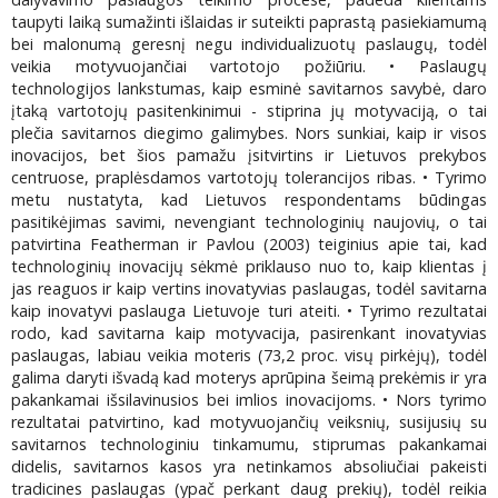
taupyti laiką sumažinti išlaidas ir suteikti paprastą pasiekiamumą
bei malonumą geresnį negu individualizuotų paslaugų, todėl
veikia motyvuojančiai vartotojo požiūriu. • Paslaugų
technologijos lankstumas, kaip esminė savitarnos savybė, daro
įtaką vartotojų pasitenkinimui - stiprina jų motyvaciją, o tai
plečia savitarnos diegimo galimybes. Nors sunkiai, kaip ir visos
inovacijos, bet šios pamažu įsitvirtins ir Lietuvos prekybos
centruose, praplėsdamos vartotojų tolerancijos ribas. • Tyrimo
metu nustatyta, kad Lietuvos respondentams būdingas
pasitikėjimas savimi, nevengiant technologinių naujovių, o tai
patvirtina Featherman ir Pavlou (2003) teiginius apie tai, kad
technologinių inovacijų sėkmė priklauso nuo to, kaip klientas į
jas reaguos ir kaip vertins inovatyvias paslaugas, todėl savitarna
kaip inovatyvi paslauga Lietuvoje turi ateiti. • Tyrimo rezultatai
rodo, kad savitarna kaip motyvacija, pasirenkant inovatyvias
paslaugas, labiau veikia moteris (73,2 proc. visų pirkėjų), todėl
galima daryti išvadą kad moterys aprūpina šeimą prekėmis ir yra
pakankamai išsilavinusios bei imlios inovacijoms. • Nors tyrimo
rezultatai patvirtino, kad motyvuojančių veiksnių, susijusių su
savitarnos technologiniu tinkamumu, stiprumas pakankamai
didelis, savitarnos kasos yra netinkamos absoliučiai pakeisti
tradicines paslaugas (ypač perkant daug prekių), todėl reikia