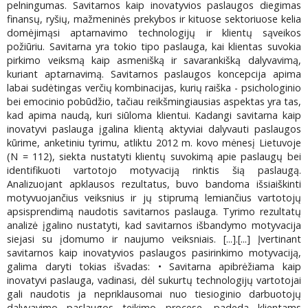
pelningumas. Savitarnos kaip inovatyvios paslaugos diegimas
finansų, ryšių, mažmeninės prekybos ir kituose sektoriuose kelia
domėjimąsi aptarnavimo technologijų ir klientų sąveikos
požiūriu. Savitarna yra tokio tipo paslauga, kai klientas suvokia
pirkimo veiksmą kaip asmenišką ir savarankišką dalyvavimą,
kuriant aptarnavimą. Savitarnos paslaugos koncepcija apima
labai sudėtingas verčių kombinacijas, kurių raiška - psichologinio
bei emocinio pobūdžio, tačiau reikšmingiausias aspektas yra tas,
kad apima naudą, kuri siūloma klientui. Kadangi savitarna kaip
inovatyvi paslauga įgalina klientą aktyviai dalyvauti paslaugos
kūrime, anketiniu tyrimu, atliktu 2012 m. kovo mėnesį Lietuvoje
(N = 112), siekta nustatyti klientų suvokimą apie paslaugų bei
identifikuoti vartotojo motyvaciją rinktis šią paslaugą.
Analizuojant apklausos rezultatus, buvo bandoma išsiaiškinti
motyvuojančius veiksnius ir jų stiprumą lemiančius vartotojų
apsisprendimą naudotis savitarnos paslauga. Tyrimo rezultatų
analizė įgalino nustatyti, kad savitarnos išbandymo motyvacija
siejasi su įdomumo ir naujumo veiksniais. [...].[...] Įvertinant
savitarnos kaip inovatyvios paslaugos pasirinkimo motyvaciją,
galima daryti tokias išvadas: • Savitarna apibrėžiama kaip
inovatyvi paslauga, vadinasi, dėl sukurtų technologijų vartotojai
gali naudotis ja nepriklausomai nuo tiesioginio darbuotojų
dalyvavimo paslaugos teikimo procese, padeda klientams