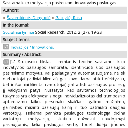
Savitarna kaip motyvacija pasirenkant inovatyvias paslaugas
Authors:
Šavareikienė, Danguolė
Galinytė, Rasa
In the Journal:
Social Research, 2012, 2 (27), 19-28
Socialiniai tyrimai
Subject terms:
LT
Inovacijos / Innovations.
Summary / Abstract:
[...] Straipsnio tikslas - remiantis teorine savitarnos kaip
LT
inovatyvios paslaugos samprata, identifikuoti šios paslaugos
pasirinkimo motyvus. Kai paslauga yra automatizuojama, ne tik
darbuotojai (vidiniai klientai) gali savo darbą atlikti efektyviau,
bet ir išoriniai klientai (vartotojai) gali atlikti paslaugos procesą,
jį valdydami patys. Nustatyta, kad savitarnos technologijos
taikymas yra efektyvesnis negu individualizuotas dėl trumpesnio
aptarnavimo laiko, personalo skaičiaus galimo mažinimo,
galimybės mažinti paslaugų kainą ir tuo patraukti daugiau
vartotojų. Tinkamai parinkta paslaugos technologija didina
vartotojų motyvaciją, skatina dažnesnį naudojimąsi
paslaugomis, kelia paslaugos vertę, todėl didėja įmonės