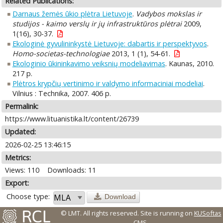
Related Publications:
Darnaus žemės ūkio plėtra Lietuvoje
.
Vadybos mokslas ir
studijos - kaimo verslų ir jų infrastruktūros plėtrai
2009,
1(16), 30-37.
Ekologinė gyvulininkystė Lietuvoje: dabartis ir perspektyvos
.
Homo-societas-technologiae
2013, 1 (1), 54-61.
Ekologinio ūkininkavimo veiksnių modeliavimas
. Kaunas, 2010.
217 p.
Plėtros krypčių vertinimo ir valdymo informaciniai modeliai
.
Vilnius : Technika, 2007. 406 p.
Permalink:
https://www.lituanistika.lt/content/26739
Updated:
2026-02-25 13:46:15
Metrics:
Views: 110
Downloads: 11
Export:
Choose type:
Download
© LMT. All rights reserved.
Site is running on
KUSoftas
CMS
.