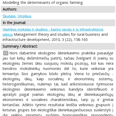
Modelling the determinants of organic farming
Authors:
Skulskis, Virgilijus
In the Journal:
Vadybos mokslas ir studijos - kaimo verslų ir jų infrastruktūros
Management theory and studies for rural business and
plėtrai
infrastructure development, 2010, 3 (22), 158-165
Summary / Abstract:
Nors dabartinė ekologinio ūkininkavimo praktika pasaulyje
LT
jau turi kelių dešimtmečių patirtį, tačiau žvelgiant iš įvairių su
ekologiniu žemės ūkiu susijusių mokslų pozicijų, kol kas nėra
bendros mokslininkų nuomonės dėl to, kurie veiksniai yra
lemiantys šios gamybos būdo plėtrą. Viena to priežasčių -
ekologinių ūkių, kaip socialinių ir ekonominių sistemų,
heterogeniškumas, nulėmęs tai, kad ankstesniuose tyrimuose
ekologinio ūkininkavimo veiksnius bandyta identifikuoti ir
aprašyti pagal įvairias ekologinių ūkių ar ūkininkaujančiųjų
ekonomines ir socialines charakteristikas, tarp jų ir greitai
kintančias. Atlikto tyrimo rezultatai leidžia veiksnius grupuoti į
keturias grupes bei ekologiškai ūkininkaujančiuosius suskirstyti į
dvi veiklos prioritetų požiūriu homogeniškas respondentų