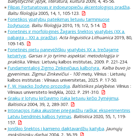
bałtystyczne: język, literatura, kultura
2009, 4, 45-56.
Filipas Fortunatovas ir indoeuropiečių akcentologijos pradžia
.
Baltu filoloģija
2005, 14, 1, 105-123.
Fonetikos ypatybių pateikimas lietuvių tarminiuose
žodynuose
.
Baltu filoloģija
2010, 19, 1/2, 5-14.
Fonetinės ir morfologinės Žagarės šnektos ypatybės (XX a.
pabaiga – XXI a. pradžia)
.
Acta linguistica Lithuanica
2019, 80,
109-145.
Fonetinės pietų panevėžiškių ypatybės XX a. trečiajame
ketvirtyje
.
Garsas ir jo tyrimo aspektai: metodologija ir
praktika.
Vilnius: Lietuvių kalbos institutas, 2009. P. 221-234.
Fundamentalioji Zigmo Zinkevičiaus kalbotyra.
.
Kalba buvo jo
gyvenimas. Zigmui Zinkevičiui - 100 metų.
Vilnius : Lietuvių
kalbos institutas : Vilniaus universitetas, 2025. P. 17-50.
F. W. Haacko žodyno prozodija
.
Baltìstikos platýbėse.
Vilnius :
Vilniaus universiteto leidykla, 2022. P. 291-310.
Graikų ir lotynų kirčiavimo įtaka lietuvių kirčio žymėjimui
.
Baltistica
2004, 39, 2, 289-307.
Intonacijos įtaka akustinei priegaidžių raiškai: eksperimentinis
Latvių bendrinės kalbos tyrimas
.
Baltistica
2020, 55, 1, 119-
157.
Joniškio šnektos i kamieno daiktavardžių kaityba
.
Jaunųjų
mokslininkų darbai
2004, 2, 36-39.