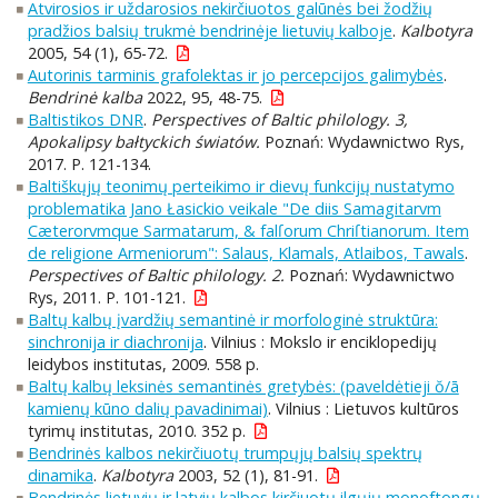
Atvirosios ir uždarosios nekirčiuotos galūnės bei žodžių
pradžios balsių trukmė bendrinėje lietuvių kalboje
.
Kalbotyra
2005, 54 (1), 65-72.
Autorinis tarminis grafolektas ir jo percepcijos galimybės
.
Bendrinė kalba
2022, 95, 48-75.
Baltistikos DNR
.
Perspectives of Baltic philology. 3,
Apokalipsy bałtyckich światów.
Poznań: Wydawnictwo Rys,
2017. P. 121-134.
Baltiškųjų teonimų perteikimo ir dievų funkcijų nustatymo
problematika Jano Łasickio veikale "De diis Samagitarvm
Cæterorvmque Sarmatarum, & falſorum Chriſtianorum. Item
de religione Armeniorum": Salaus, Klamals, Atlaibos, Tawals
.
Perspectives of Baltic philology. 2.
Poznań: Wydawnictwo
Rys, 2011. P. 101-121.
Baltų kalbų įvardžių semantinė ir morfologinė struktūra:
sinchronija ir diachronija
. Vilnius : Mokslo ir enciklopedijų
leidybos institutas, 2009. 558 p.
Baltų kalbų leksinės semantinės gretybės: (paveldėtieji ŏ/ā
kamienų kūno dalių pavadinimai)
. Vilnius : Lietuvos kultūros
tyrimų institutas, 2010. 352 p.
Bendrinės kalbos nekirčiuotų trumpųjų balsių spektrų
dinamika
.
Kalbotyra
2003, 52 (1), 81-91.
Bendrinės lietuvių ir latvių kalbos kirčiuotų ilgųjų monoftongų