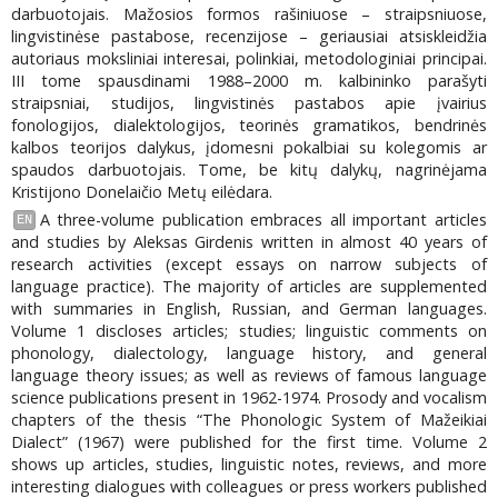
darbuotojais. Mažosios formos rašiniuose – straipsniuose,
lingvistinėse pastabose, recenzijose – geriausiai atsiskleidžia
autoriaus moksliniai interesai, polinkiai, metodologiniai principai.
III tome spausdinami 1988–2000 m. kalbininko parašyti
straipsniai, studijos, lingvistinės pastabos apie įvairius
fonologijos, dialektologijos, teorinės gramatikos, bendrinės
kalbos teorijos dalykus, įdomesni pokalbiai su kolegomis ar
spaudos darbuotojais. Tome, be kitų dalykų, nagrinėjama
Kristijono Donelaičio Metų eilėdara.
A three-volume publication embraces all important articles
EN
and studies by Aleksas Girdenis written in almost 40 years of
research activities (except essays on narrow subjects of
language practice). The majority of articles are supplemented
with summaries in English, Russian, and German languages.
Volume 1 discloses articles; studies; linguistic comments on
phonology, dialectology, language history, and general
language theory issues; as well as reviews of famous language
science publications present in 1962-1974. Prosody and vocalism
chapters of the thesis “The Phonologic System of Mažeikiai
Dialect” (1967) were published for the first time. Volume 2
shows up articles, studies, linguistic notes, reviews, and more
interesting dialogues with colleagues or press workers published