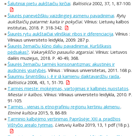
Šalutiniai pietų aukštaičių kirčiai
.
Baltistica
2002, 37, 1, 87-100.
Šiaurės panevėžiškių vaizdingieji asmenų pavadinimai
.
Rytų
aukštaičių patarmė: kaita ir pokyčiai.
Vilnius: Lietuvių kalbos
institutas, 2018. P. 318-342.
Šiaurės rytų aukštaičiai vilniškiai: ribos ir diferenciacija
. Vilnius :
Vilniaus universiteto leidykla, 2009. 287 p.
Šiaurės žemaičių kūno dalių pavadinimai. Kuršiškasis
pėdsakas?
.
Vakarykščio pasaulio atgarsiai.
Vilnius: Lietuvos
dailės muziejus, 2018. P. 40-49, 368.
Šiaurės žemaičių tarmės konsonantizmas: akustinės ir
audicinės ypatybės
. Vilnius : Vilniaus universitetas, 2011. 168 p.
Šiaurinių širvintiškių i, ē ir iā kamienų daiktavardžių raida.
.
Baltistica
2008, 43, 1, 51-70.
Tarmės mieste: mokėjimas, vartojimas ir kalbinės nuostatos
.
Miestai ir kalbos.
Vilnius: Vilniaus universiteto leidykla, 2010. P.
91-105.
Tarmės - vienas is etnografinių regionų kertinių akmenų.
.
Etninė kultūra
2015, 9, 86-89.
Tarminio kalbėjimo vertinimas Paprūsėje: XXI a. pradžios
Vištyčio arealo tyrimas
.
Lietuvių kalba
2019, 13, 1 pdf (18 p.).