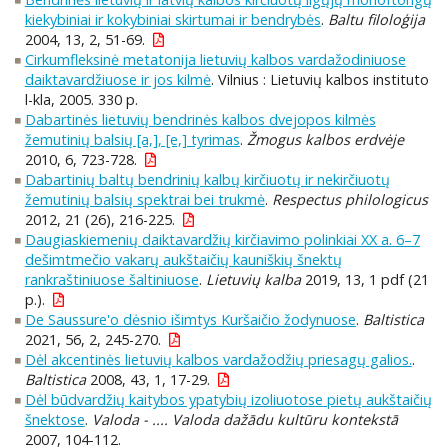
kiekybiniai ir kokybiniai skirtumai ir bendrybės
.
Baltu filoloģija
2004, 13, 2, 51-69.
Cirkumfleksinė metatonija lietuvių kalbos vardažodiniuose
daiktavardžiuose ir jos kilmė
. Vilnius : Lietuvių kalbos instituto
l-kla, 2005. 330 p.
Dabartinės lietuvių bendrinės kalbos dvejopos kilmės
žemutinių balsių [a,], [e,] tyrimas
.
Žmogus kalbos erdvėje
2010, 6, 723-728.
Dabartinių baltų bendrinių kalbų kirčiuotų ir nekirčiuotų
žemutinių balsių spektrai bei trukmė
.
Respectus philologicus
2012, 21 (26), 216-225.
Daugiaskiemenių daiktavardžių kirčiavimo polinkiai XX a. 6–7
dešimtmečio vakarų aukštaičių kauniškių šnektų
rankraštiniuose šaltiniuose
.
Lietuvių kalba
2019, 13, 1 pdf (21
p.).
De Saussure'o dėsnio išimtys Kuršaičio žodynuose
.
Baltistica
2021, 56, 2, 245-270.
Dėl akcentinės lietuvių kalbos vardažodžių priesagų galios.
.
Baltistica
2008, 43, 1, 17-29.
Dėl būdvardžių kaitybos ypatybių izoliuotose pietų aukštaičių
šnektose
.
Valoda - .... Valoda dažādu kultūru kontekstā
2007, 104-112.