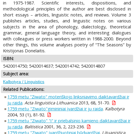
in 1975-1987. Scientific interests, dispositions, and
methodological principles of the author are best disclosed in
short essays – articles, linguistic notes, and reviews. Volume 3
publishes articles, studies, and linguistic notes on various
subjects in the area of phonology, dialectology, theoretical
grammar, general language theory, and interesting dialogues
with colleagues or press workers written in 1988-2000. Beyond
other things, this volume analyses poetry of “The Seasons” by
Kristijonas Donelaitis.
ISBN:
5420014750; 5420014637; 5420014742; 5420014807
Subject area:
Kalbotyra / Linguistics
Related Publications:
1759 metu "Ziwato" moteriškojo linksniavimo daiktavardžiai ir
jų raida
.
Acta linguistica Lithuanica
2013, 68, 51-70.
1759 metų "Ziwato"gimininiai įvardžiai ir jų raida
.
Kalbotyra
2004, 53 (1), 81-92.
1759 metų "Ziwato" "i" ir priebalsinio kamieno daiktavardžiai ir
jų raida
.
Baltistica
2001, 36, 2, 223-236.
1759 metų "Ziwato" įvardžiuotiniai būdvardžiai
.
Lituanistica