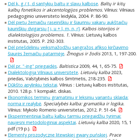
Dėl k, g / t, d santykių baltų ir slavų kalbose
.
Baltų ir kitų
kalbų fonetikos ir akcentologijos problemos.
Vilnius: Vilniaus
pedagoginio universiteto leidykla, 2004. P. 86-90.
Dėl pietų žemaičių raseiniškių ir šiaurinių vakarų aukštaičių
kauniškių dvigarsių [ i, u + l, m, n, r]
.
Kalbos istorijos ir
dialektologijos problemos. 1.
Vilnius: Lietuvių kalbos
institutas, 2005. P. 292-303.
Dėl priešdėlinių veiksmažodžių sangrąžos afikso kirčiavimo
šiaurės žemaičių patarmėje
.
Žmogus ir žodis
2013, 1, 197-200.
Dėl pr. "-ing" priegaidės
.
Baltistica
2009, 44, 1, 65-75.
Dialektologija Vilniaus universitete
.
Lietuvių kalba
2023,
priedas, Valstybinės kalbos šimtmetis, 218-235.
Dūkšto apylinkių tekstai
. Vilnius : Lietuvių kalbos institutas,
2010. 128 p. 1 kompakt. diskas.
Ekonomikos terminų gramatinių ir leksinių variantų sklaida:
norma ir realybė
.
Specialybės kalba: gramatika ir logika.
Vilnius: Mykolo Romerio universitetas, 2012. P. 51-64.
Eksperimentiniai baltų kalbų tarmių priegaidžių tyrimai:
naujesni metodologiniai aspektai
.
Lietuvių kalba
2020, 15, 1
pdf (19 p.).
Elementy prozodyczne litewskiej gwary puńskiej
.
Prace