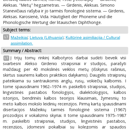
Aleksas. "Metų" hegzametras. — Girdenis, Aleksas. Simono
Stanevičiaus rašyba ir jo tarmės fonologinė sistema. — Girdenis,
Aleksas. Karosienė, Vida. Häutigkeit der Phoneme und die
Phonologische Wertung der litauischen Diphthonge.
Subject terms:
;
;
LT
Mažeikiai
Lietuva (Lithuania)
Kultūrinė asimiliacija / Cultural
assimilation.
Summary / Abstract:
Į trijų tomų rinkinį Kalbotyros darbai sudėti beveik visi
LT
svarbesni Alekso Girdenio straipsniai ir studijos, parašyti
maždaug per 40 mokslinės veiklos metų (išskyrus rašinius,
skirtus siauriems kalbos praktikos dalykams). Daugelis straipsnių
pateikiama su santraukomis anglų, rusų, vokiečių kalbomis. I
tome spausdinami 1962–1974 m. paskelbti straipsniai, studijos,
lingvistinės pastabos fonologijos, dialektologijos, kalbos
istorijos, bendrinės kalbos teorijos klausimais, žymesnių to
meto kalbos mokslo leidinių recenzijos. Pirmą kartą spausdinami
disertacijos Mažeikių tarmės fonologinė sistema (1967)
prozodijos ir vokalizmo skyriai. II tome spausdinami 1975–1987
m. paskelbti straipsniai, studijos, lingvistinės pastabos,
recenzijos, įdomesni pokalbiai su kolegomis ar spaudos