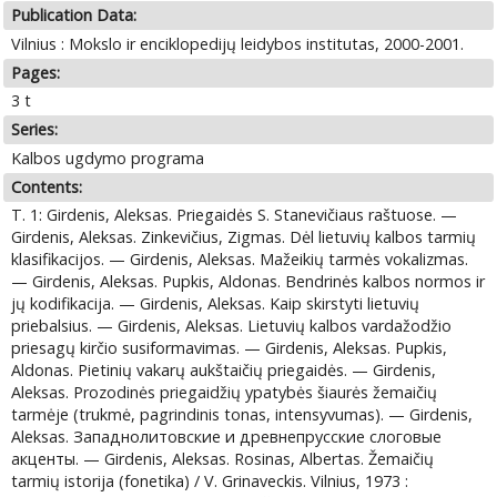
Publication Data:
Vilnius : Mokslo ir enciklopedijų leidybos institutas, 2000-2001.
Pages:
3 t
Series:
Kalbos ugdymo programa
Contents:
T. 1: Girdenis, Aleksas. Priegaidės S. Stanevičiaus raštuose. —
Girdenis, Aleksas. Zinkevičius, Zigmas. Dėl lietuvių kalbos tarmių
klasifikacijos. — Girdenis, Aleksas. Mažeikių tarmės vokalizmas.
— Girdenis, Aleksas. Pupkis, Aldonas. Bendrinės kalbos normos ir
jų kodifikacija. — Girdenis, Aleksas. Kaip skirstyti lietuvių
priebalsius. — Girdenis, Aleksas. Lietuvių kalbos vardažodžio
priesagų kirčio susiformavimas. — Girdenis, Aleksas. Pupkis,
Aldonas. Pietinių vakarų aukštaičių priegaidės. — Girdenis,
Aleksas. Prozodinės priegaidžių ypatybės šiaurės žemaičių
tarmėje (trukmė, pagrindinis tonas, intensyvumas). — Girdenis,
Aleksas. Западнолитовские и древнепрусские слоговые
акценты. — Girdenis, Aleksas. Rosinas, Albertas. Žemaičių
tarmių istorija (fonetika) / V. Grinaveckis. Vilnius, 1973 :