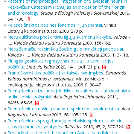
Patterns of morphological integration of Slavic loan nouns in
Petkevičius’ Catechism (1598) as an indication of their origin
and chronology
.
Studia z filologii Polskiej i Słowiańskiej
2019,
54, 1-30.
Pelesos šnektos balsinės fonemos ir jų variantai
. Vilnius :
Lietuvių kalbos institutas, 2008. 273 p.
Pietų aukštaičių prieškirtinių ilgųjų skiemenų kiekybė
.
Valoda -
.... Valoda dažādu kultūru kontekstā
2003, 156-162.
Pietų žemaičių raseiniškių žodžio galo minkštieji priebalsiai
.
Valoda - .... Valoda dažādu kultūru kontekstā
2003, 113-118.
Plungės geolektas regresyvinės balsių i, u asimiliacijos
požiūriu.
.
Lietuvių kalba
2020, 14, 1 pdf (21 p.).
Prano Skardžiaus požiūris į sintaksės svetimybes
.
Bendrinės
kalbos norminimas ir vartojimas.
Vilnius: Mokslo ir
enciklopedijų leidybos institutas, 2006. P. 38-47.
Prienų šnektos izoliuotieji ir rišliosios kalbos balsiai: akustiniai ir
artikuliaciniai požymiai
.
Acta linguistica Lithuanica
2011,
64/65, 65-86.
Prienų šnektos nosinių sonantų spektrinė charakteristika
.
Acta
linguistica Lithuanica
2013, 68, 105-125.
Prienų šnektos sprogstamųjų priebalsių spektro sklaida ir
kitos skiriamosios ypatybės
.
Baltistica
2010, 45, 2, 307-324.
Prosodical system of the Northern Aukstaitian dialect of