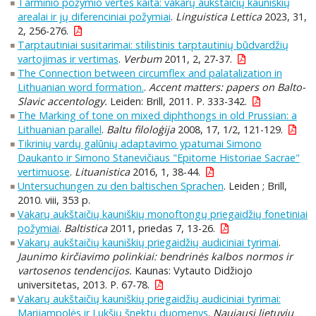
Tarminio požymio vertės kaita: vakarų aukštaičių kauniškių
arealai ir jų diferenciniai požymiai
.
Linguistica Lettica
2023, 31,
2, 256-276.
Tarptautiniai susitarimai: stilistinis tarptautinių būdvardžių
vartojimas ir vertimas
.
Verbum
2011, 2, 27-37.
The Connection between circumflex and palatalization in
Lithuanian word formation.
.
Accent matters: papers on Balto-
Slavic accentology.
Leiden: Brill, 2011. P. 333-342.
The Marking of tone on mixed diphthongs in old Prussian: a
Lithuanian parallel
.
Baltu filoloģija
2008, 17, 1/2, 121-129.
Tikrinių vardų galūnių adaptavimo ypatumai Simono
Daukanto ir Simono Stanevičiaus "Epitome Historiae Sacrae"
vertimuose
.
Lituanistica
2016, 1, 38-44.
Untersuchungen zu den baltischen Sprachen
. Leiden ; Brill,
2010. viii, 353 p.
Vakarų aukštaičių kauniškių monoftongų priegaidžių fonetiniai
požymiai
.
Baltistica
2011, priedas 7, 13-26.
Vakarų aukštaičių kauniškių priegaidžių audiciniai tyrimai
.
Jaunimo kirčiavimo polinkiai: bendrinės kalbos normos ir
vartosenos tendencijos.
Kaunas: Vytauto Didžiojo
universitetas, 2013. P. 67-78.
Vakarų aukštaičių kauniškių priegaidžių audiciniai tyrimai:
Marijampolės ir Lukšių šnektų duomenys
.
Naujausi lietuvių