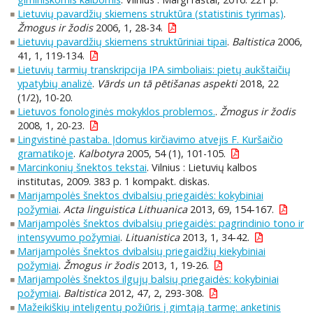
Lietuvių pavardžių skiemens struktūra (statistinis tyrimas)
.
Žmogus ir žodis
2006, 1, 28-34.
Lietuvių pavardžių skiemens struktūriniai tipai
.
Baltistica
2006,
41, 1, 119-134.
Lietuvių tarmių transkripcija IPA simboliais: pietų aukštaičių
ypatybių analizė
.
Vārds un tā pētišanas aspekti
2018, 22
(1/2), 10-20.
Lietuvos fonologinės mokyklos problemos.
.
Žmogus ir žodis
2008, 1, 20-23.
Lingvistinė pastaba. Įdomus kirčiavimo atvejis F. Kuršaičio
gramatikoje
.
Kalbotyra
2005, 54 (1), 101-105.
Marcinkonių šnektos tekstai
. Vilnius : Lietuvių kalbos
institutas, 2009. 383 p. 1 kompakt. diskas.
Marijampolės šnektos dvibalsių priegaidės: kokybiniai
požymiai
.
Acta linguistica Lithuanica
2013, 69, 154-167.
Marijampolės šnektos dvibalsių priegaidės: pagrindinio tono ir
intensyvumo požymiai
.
Lituanistica
2013, 1, 34-42.
Marijampolės šnektos dvibalsių priegaidžių kiekybiniai
požymiai
.
Žmogus ir žodis
2013, 1, 19-26.
Marijampolės šnektos ilgųjų balsių priegaidės: kokybiniai
požymiai
.
Baltistica
2012, 47, 2, 293-308.
Mažeikiškių inteligentų požiūris į gimtąją tarmę: anketinis