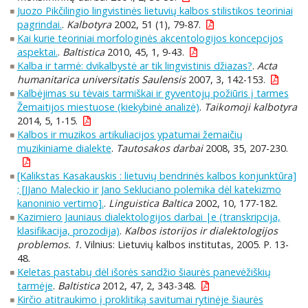
Juozo Pikčilingio lingvistinės lietuvių kalbos stilistikos teoriniai
pagrindai.
.
Kalbotyra
2002, 51 (1), 79-87.
Kai kurie teoriniai morfologinės akcentologijos koncepcijos
aspektai.
.
Baltistica
2010, 45, 1, 9-43.
Kalba ir tarmė: dvikalbystė ar tik lingvistinis džiazas?
.
Acta
humanitarica universitatis Saulensis
2007, 3, 142-153.
Kalbėjimas su tėvais tarmiškai ir gyventojų požiūris į tarmes
Žemaitijos miestuose (kiekybinė analizė)
.
Taikomoji kalbotyra
2014, 5, 1-15.
Kalbos ir muzikos artikuliacijos ypatumai žemaičių
muzikiniame dialekte
.
Tautosakos darbai
2008, 35, 207-230.
[Kalikstas Kasakauskis : lietuvių bendrinės kalbos konjunktūra]
; [JJano Maleckio ir Jano Sekluciano polemika dėl katekizmo
kanoninio vertimo].
.
Linguistica Baltica
2002, 10, 177-182.
Kazimiero Jauniaus dialektologijos darbai |e (transkripcija,
klasifikacija, prozodija)
.
Kalbos istorijos ir dialektologijos
problemos. 1.
Vilnius: Lietuvių kalbos institutas, 2005. P. 13-
48.
Keletas pastabų dėl išorės sandžio šiaurės panevėžiškių
tarmėje
.
Baltistica
2012, 47, 2, 343-348.
Kirčio atitraukimo į proklitiką savitumai rytinėje šiaurės