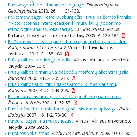
Panevezys of the Lithuanian language
.
Dialectologia et
Geolinguistica
2018, 26, 1, 131-138.
Pr. Romow pagal Petro Dusburgiečio "Prūsijos žemės kroniką"
ir kitos istorinės interpretacijos iki mūsų laikų (toponimo
etimologinė analizė, lokalizacija)
.
Tai, kas išlieka.
Vilnius:
Kultūros, filosofijos ir meno institutas, 2009. P. 120-184.
Pr. "Romow": tekstologinė, etimologinė, mitologinė analizė
.
Baltų onomastikos tyrimai 2.
Vilnius: Lietuvių kalbos
institutas, 2011. P. 158-180.
Prūsų kalbos istorinė gramatika
. Vilnius : Vilniaus universiteto
leidykla, 2004. 93 p.
Prūsų kalbos pirminių vardažodžių morfemų akcentinė galia
.
Baltistica
2006, 41, 2, 205-217.
Prūsų kalbos sudurtinių daiktavardžių kilmės klausimu
.
Baltistica
2007, 42, 2, 243-259.
Psichoakustinis rimuojamų žodžių priebalsių panašumas
.
Žmogus ir žodis
2004, 1, 32-35.
Punsko šnektos balsių fonologinės sistemos apžvalga
.
Baltu
filoloģija
2007, 16, 1/2, 73-80.
Purpura iszganima mukos Iezusa
. Vilnius : Vilniaus universiteto
leidykla, 2009. 392 p.
Purpuros vokalizmas
.
Archivum Lithuanicum
2008, 10, 61-96.