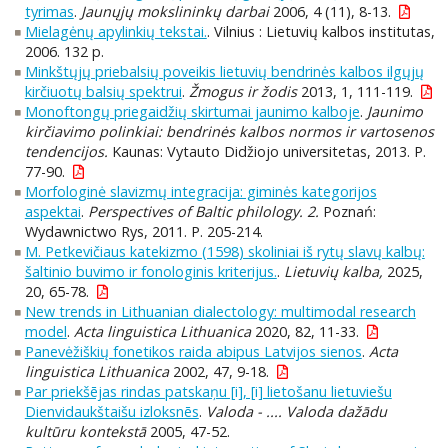
tyrimas
.
Jaunųjų mokslininkų darbai
2006, 4 (11), 8-13.
Mielagėnų apylinkių tekstai.
. Vilnius : Lietuvių kalbos institutas,
2006. 132 p.
Minkštųjų priebalsių poveikis lietuvių bendrinės kalbos ilgųjų
kirčiuotų balsių spektrui
.
Žmogus ir žodis
2013, 1, 111-119.
Monoftongų priegaidžių skirtumai jaunimo kalboje
.
Jaunimo
kirčiavimo polinkiai: bendrinės kalbos normos ir vartosenos
tendencijos.
Kaunas: Vytauto Didžiojo universitetas, 2013. P.
77-90.
Morfologinė slavizmų integracija: giminės kategorijos
aspektai
.
Perspectives of Baltic philology. 2.
Poznań:
Wydawnictwo Rys, 2011. P. 205-214.
M. Petkevičiaus katekizmo (1598) skoliniai iš rytų slavų kalbų:
šaltinio buvimo ir fonologinis kriterijus.
.
Lietuvių kalba,
2025,
20, 65-78.
New trends in Lithuanian dialectology: multimodal research
model
.
Acta linguistica Lithuanica
2020, 82, 11-33.
Panevėžiškių fonetikos raida abipus Latvijos sienos
.
Acta
linguistica Lithuanica
2002, 47, 9-18.
Par priekšējas rindas patskaņu [i], [i] lietošanu lietuviešu
Dienvidaukštaišu izloksnēs
.
Valoda - .... Valoda dažādu
kultūru kontekstā
2005, 47-52.