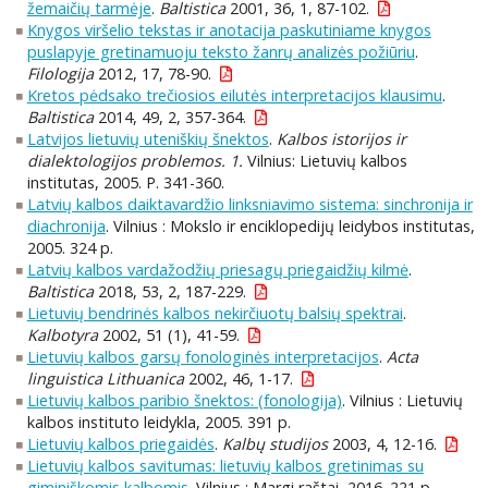
žemaičių tarmėje
.
Baltistica
2001, 36, 1, 87-102.
Knygos viršelio tekstas ir anotacija paskutiniame knygos
puslapyje gretinamuoju teksto žanrų analizės požiūriu
.
Filologija
2012, 17, 78-90.
Kretos pėdsako trečiosios eilutės interpretacijos klausimu
.
Baltistica
2014, 49, 2, 357-364.
Latvijos lietuvių uteniškių šnektos
.
Kalbos istorijos ir
dialektologijos problemos. 1.
Vilnius: Lietuvių kalbos
institutas, 2005. P. 341-360.
Latvių kalbos daiktavardžio linksniavimo sistema: sinchronija ir
diachronija
. Vilnius : Mokslo ir enciklopedijų leidybos institutas,
2005. 324 p.
Latvių kalbos vardažodžių priesagų priegaidžių kilmė
.
Baltistica
2018, 53, 2, 187-229.
Lietuvių bendrinės kalbos nekirčiuotų balsių spektrai
.
Kalbotyra
2002, 51 (1), 41-59.
Lietuvių kalbos garsų fonologinės interpretacijos
.
Acta
linguistica Lithuanica
2002, 46, 1-17.
Lietuvių kalbos paribio šnektos: (fonologija)
. Vilnius : Lietuvių
kalbos instituto leidykla, 2005. 391 p.
Lietuvių kalbos priegaidės
.
Kalbų studijos
2003, 4, 12-16.
Lietuvių kalbos savitumas: lietuvių kalbos gretinimas su
giminiškomis kalbomis
. Vilnius : Margi raštai, 2016. 221 p.