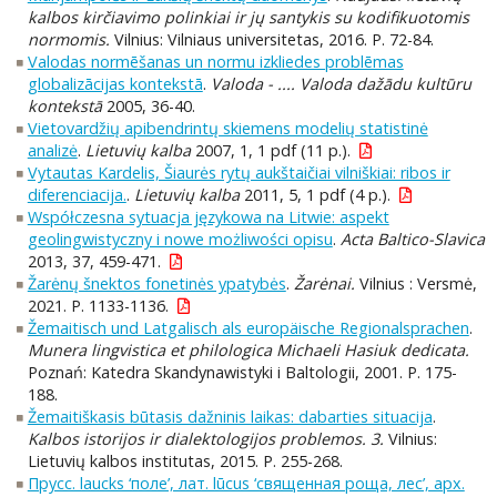
kalbos kirčiavimo polinkiai ir jų santykis su kodifikuotomis
normomis.
Vilnius: Vilniaus universitetas, 2016. P. 72-84.
Valodas normēšanas un normu izkliedes problēmas
globalizācijas kontekstā
.
Valoda - .... Valoda dažādu kultūru
kontekstā
2005, 36-40.
Vietovardžių apibendrintų skiemens modelių statistinė
analizė
.
Lietuvių kalba
2007, 1, 1 pdf (11 p.).
Vytautas Kardelis, Šiaurės rytų aukštaičiai vilniškiai: ribos ir
diferenciacija.
.
Lietuvių kalba
2011, 5, 1 pdf (4 p.).
Współczesna sytuacja językowa na Litwie: aspekt
geolingwistyczny i nowe możliwości opisu
.
Acta Baltico-Slavica
2013, 37, 459-471.
Žarėnų šnektos fonetinės ypatybės
.
Žarėnai.
Vilnius : Versmė,
2021. P. 1133-1136.
Žemaitisch und Latgalisch als europäische Regionalsprachen
.
Munera lingvistica et philologica Michaeli Hasiuk dedicata.
Poznań: Katedra Skandynawistyki i Baltologii, 2001. P. 175-
188.
Žemaitiškasis būtasis dažninis laikas: dabarties situacija
.
Kalbos istorijos ir dialektologijos problemos. 3.
Vilnius:
Lietuvių kalbos institutas, 2015. P. 255-268.
Прусс. laucks ‘поле’, лат. lūcus ‘священная роща, лес’, aрх.