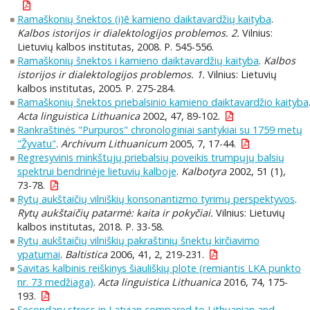
Ramaškonių šnektos (i)ē kamieno daiktavardžių kaityba
.
Kalbos istorijos ir dialektologijos problemos. 2.
Vilnius:
Lietuvių kalbos institutas, 2008. P. 545-556.
Ramaškonių šnektos i kamieno daiktavardžių kaityba
.
Kalbos
istorijos ir dialektologijos problemos. 1.
Vilnius: Lietuvių
kalbos institutas, 2005. P. 275-284.
Ramaškonių šnektos priebalsinio kamieno daiktavardžio kaityba
Acta linguistica Lithuanica
2002, 47, 89-102.
Rankraštinės "Purpuros" chronologiniai santykiai su 1759 metų
"Žyvatu"
.
Archivum Lithuanicum
2005, 7, 17-44.
Regresyvinis minkštųjų priebalsių poveikis trumpųjų balsių
spektrui bendrinėje lietuvių kalboje
.
Kalbotyra
2002, 51 (1),
73-78.
Rytų aukštaičių vilniškių konsonantizmo tyrimų perspektyvos
.
Rytų aukštaičių patarmė: kaita ir pokyčiai.
Vilnius: Lietuvių
kalbos institutas, 2018. P. 33-58.
Rytų aukštaičių vilniškių pakraštinių šnektų kirčiavimo
ypatumai
.
Baltistica
2006, 41, 2, 219-231.
Savitas kalbinis reiškinys šiauliškių plote (remiantis LKA punkto
nr. 73 medžiaga)
.
Acta linguistica Lithuanica
2016, 74, 175-
193.
Secondary stress in Latvian compared to Lithuanian and