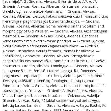
[recenzija].T. 2 : Girdenis, Aleksas. Iš kur vis dėlto /t'/, /d'/?. —
Girdenis, Aleksas. Rosinas, Albertas. Keletas samprotavimų
dialektologinės fonetikos klausimais. — Girdenis, Aleksas.
Rosinas, Albertas. Lietuvių kalbos daiktavardžio linksniavimo tipų
hierarchija ir pagrindinės jos kitimo tendencijos. — Girdenis,
Aleksas. Rosinas, Albertas. Some remarks on the vocalism and
morphology of Old Prussian. — Girdenis, Aleksas. Akcentologinis
mažmožis. — Girdenis, Aleksas. Pupkis, Aldonas. Bendrinės
kalbos norminimo ir kodifikavimo principai. — Girdenis, Aleksas.
Nauji šlekiavimo stebėjimai Žagarės apylinkėse. — Girdenis,
Aleksas. Hierarchinė šiaurės žemaičių tarmės klasifikacija. —
Kačiuškienė, Genovaitė. Girdenis, Aleksas. "Žiemgališkoji"
anaptiksė šiaurės panevėžiškių tarmėje ir jos kilmė.T. 3 : Garšva,
Kazimieras. Girdenis, Aleksas. Fonologija. — Girdenis, Aleksas.
Energetinė šiaurės žemaičių tarmės priegaidžių fonetinės
prigimties interpretacija. — Girdenis, Aleksas. Jasiūnaitė, Birutė.
Trys rytų aukštaičių uteniškių fonologiniai balsių ilgumai. —
Skirmantas, Petras. Girdenis, Aleksas. Naujesni tarmių fonetinės
transkripcijos rašmenys. — Girdenis, Aleksas. Pupkis, Aldonas.
Vienas lietuvių kalbos ritmo bruožas. — Čekmonas, Valerijus.
Girdenis, Aleksas. Baltų *ā labializacijos motyvai bei sąlygos
lietuvių kalbos tarmėse. — Girdenis, Aleksas. A. Salys, Raštai, IV.
Lietuvių kalbos tarmės, Roma, 1992. [recenzija]. — Girdenis,