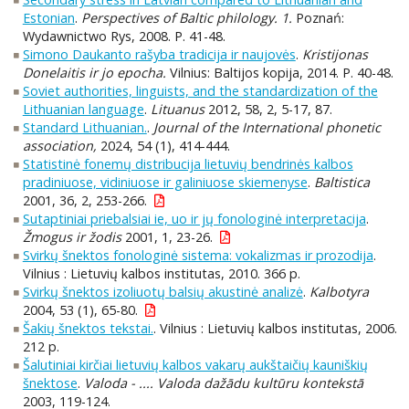
Estonian
.
Perspectives of Baltic philology. 1.
Poznań:
Wydawnictwo Rys, 2008. P. 41-48.
Simono Daukanto rašyba tradicija ir naujovės
.
Kristijonas
Donelaitis ir jo epocha.
Vilnius: Baltijos kopija, 2014. P. 40-48.
Soviet authorities, linguists, and the standardization of the
Lithuanian language
.
Lituanus
2012, 58, 2, 5-17, 87.
Standard Lithuanian.
.
Journal of the International phonetic
association,
2024, 54 (1), 414-444.
Statistinė fonemų distribucija lietuvių bendrinės kalbos
pradiniuose, vidiniuose ir galiniuose skiemenyse
.
Baltistica
2001, 36, 2, 253-266.
Sutaptiniai priebalsiai ie, uo ir jų fonologinė interpretacija
.
Žmogus ir žodis
2001, 1, 23-26.
Svirkų šnektos fonologinė sistema: vokalizmas ir prozodija
.
Vilnius : Lietuvių kalbos institutas, 2010. 366 p.
Svirkų šnektos izoliuotų balsių akustinė analizė
.
Kalbotyra
2004, 53 (1), 65-80.
Šakių šnektos tekstai.
. Vilnius : Lietuvių kalbos institutas, 2006.
212 p.
Šalutiniai kirčiai lietuvių kalbos vakarų aukštaičių kauniškių
šnektose
.
Valoda - .... Valoda dažādu kultūru kontekstā
2003, 119-124.