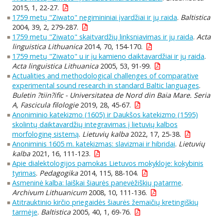
2015, 1, 22-27.
1759 metų "Ziwato" negimininiai įvardžiai ir jų raida
.
Baltistica
2004, 39, 2, 279-287.
1759 metų "Ziwato" skaitvardžių linksniavimas ir jų raida
.
Acta
linguistica Lithuanica
2014, 70, 154-170.
1759 metų "Ziwato" u ir įu kamieno daiktavardžiai ir jų raida
.
Acta linguistica Lithuanica
2005, 53, 91-99.
Actualities and methodological challenges of comparative
experimental sound research in standard Baltic languages
.
Buletin ?tiin?ific - Universitatea de Nord din Baia Mare. Seria
A, Fascicula filologie
2019, 28, 45-67.
Anoniminio katekizmo (1605) ir Daukšos katekizmo (1595)
skolintų daiktavardžių integravimas į lietuvių kalbos
morfologinę sistemą
.
Lietuvių kalba
2022, 17, 25-38.
Anoniminis 1605 m. katekizmas: slavizmai ir hibridai
.
Lietuvių
kalba
2021, 16, 111-123.
Apie dialektologijos pamokas Lietuvos mokykloje: kokybinis
tyrimas
.
Pedagogika
2014, 115, 88-104.
Asmeninė kalba: laiškai šiaurės panevėžiškių patarme
.
Archivum Lithuanicum
2008, 10, 111-136.
Atitrauktinio kirčio priegaidės šiaurės žemaičių kretingiškių
tarmėje
.
Baltistica
2005, 40, 1, 69-76.