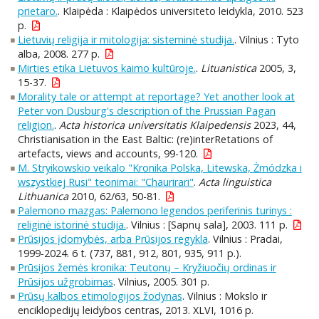
prietaro.
. Klaipėda : Klaipėdos universiteto leidykla, 2010. 523
p.
Lietuvių religija ir mitologija: sisteminė studija.
. Vilnius : Tyto
alba, 2008. 277 p.
Mirties etika Lietuvos kaimo kultūroje.
.
Lituanistica
2005, 3,
15-37.
Morality tale or attempt at reportage? Yet another look at
Peter von Dusburg's description of the Prussian Pagan
religion.
.
Acta historica universitatis Klaipedensis
2023, 44,
Christianisation in the East Baltic: (re)interRetations of
artefacts, views and accounts, 99-120.
M. Stryikowskio veikalo "Kronika Polska, Litewska, Żmódzka i
wszystkiej Rusi" teonimai: "Chaurirari"
.
Acta linguistica
Lithuanica
2010, 62/63, 50-81.
Palemono mazgas: Palemono legendos periferinis turinys :
religinė istorinė studija.
. Vilnius : [Sapnų sala], 2003. 111 p.
Prūsijos įdomybės, arba Prūsijos regykla
. Vilnius : Pradai,
1999-2024. 6 t. (737, 881, 912, 801, 935, 911 p.).
Prūsijos žemės kronika: Teutonų – Kryžiuočių ordinas ir
Prūsijos užgrobimas
. Vilnius, 2005. 301 p.
Prūsų kalbos etimologijos žodynas
. Vilnius : Mokslo ir
enciklopedijų leidybos centras, 2013. XLVI, 1016 p.