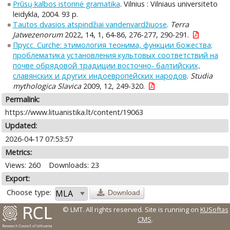
Prūsų kalbos istorinė gramatika
. Vilnius : Vilniaus universiteto
leidykla, 2004. 93 p.
Tautos dvasios atspindžiai vandenvardžiuose
.
Terra
Jatwezenorum
2022, 14, 1, 64-86, 276-277, 290-291.
Прусс. Curche: этимология теонима, функции божества;
проблематика установления культовых соответствий на
почве обрядовой традиции восточно- балтийских,
славянских и других индоевропейских народов
.
Studia
mythologica Slavica
2009, 12, 249-320.
Permalink:
https://www.lituanistika.lt/content/19063
Updated:
2026-04-17 07:53:57
Metrics:
Views: 260
Downloads: 23
Export:
Choose type:
Download
© LMT. All rights reserved.
Site is running on
KUSoftas
CMS
.