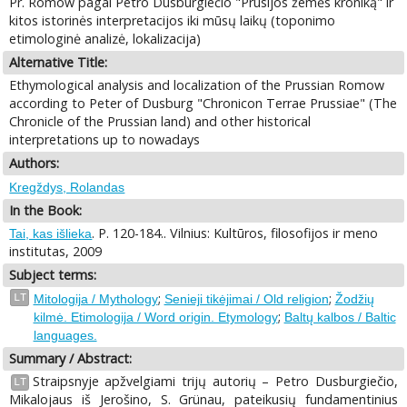
Pr. Romow pagal Petro Dusburgiečio "Prūsijos žemės kroniką" ir
kitos istorinės interpretacijos iki mūsų laikų (toponimo
etimologinė analizė, lokalizacija)
Alternative Title:
Ethymological analysis and localization of the Prussian Romow
according to Peter of Dusburg "Chronicon Terrae Prussiae" (The
Chronicle of the Prussian land) and other historical
interpretations up to nowadays
Authors:
Kregždys, Rolandas
In the Book:
. P. 120-184.. Vilnius: Kultūros, filosofijos ir meno
Tai, kas išlieka
institutas, 2009
Subject terms:
;
;
LT
Mitologija / Mythology
Senieji tikėjimai / Old religion
Žodžių
;
kilmė. Etimologija / Word origin. Etymology
Baltų kalbos / Baltic
languages.
Summary / Abstract:
Straipsnyje apžvelgiami trijų autorių – Petro Dusburgiečio,
LT
Mikalojaus iš Jerošino, S. Grünau, pateikusių fundamentinius