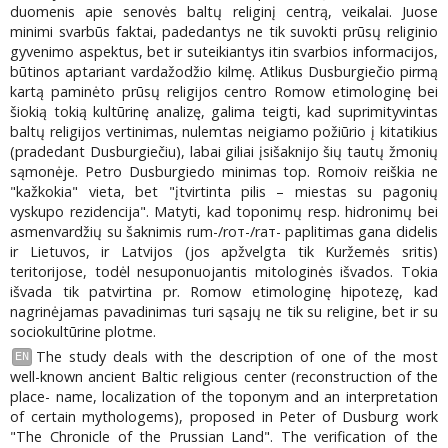
duomenis apie senovės baltų religinį centrą, veikalai. Juose
minimi svarbūs faktai, padedantys ne tik suvokti prūsų religinio
gyvenimo aspektus, bet ir suteikiantys itin svarbios informacijos,
būtinos aptariant vardažodžio kilmę. Atlikus Dusburgiečio pirmą
kartą paminėto prūsų religijos centro Romow etimologinę bei
šiokią tokią kultūrinę analizę, galima teigti, kad suprimityvintas
baltų religijos vertinimas, nulemtas neigiamo požiūrio į kitatikius
(pradedant Dusburgiečiu), labai giliai įsišaknijo šių tautų žmonių
sąmonėje. Petro Dusburgiedo minimas top. Romoiv reiškia ne
"kažkokia" vieta, bet "įtvirtinta pilis – miestas su pagonių
vyskupo rezidencija". Matyti, kad toponimų resp. hidronimų bei
asmenvardžių su šaknimis rum-/roт-/rат- paplitimas gana didelis
ir Lietuvos, ir Latvijos (jos apžvelgta tik Kuržemės sritis)
teritorijose, todėl nesuponuojantis mitologinės išvados. Tokia
išvada tik patvirtina pr. Romow etimologinę hipotezę, kad
nagrinėjamas pavadinimas turi sąsajų ne tik su religine, bet ir su
sociokultūrine plotme.
The study deals with the description of one of the most
EN
well-known ancient Baltic religious center (reconstruction of the
place- name, localization of the toponym and an interpretation
of certain mythologems), proposed in Peter of Dusburg work
"The Chronicle of the Prussian Land". The verification of the