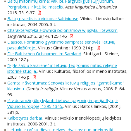
Baltų mitonimų kilmė: vak. bl. Pargrubi(j)us (G[r]ubrium,
Pergrubrius ir kt.); lie. maselis
.
Acta linguistica Lithuanica
2015, 73, 9-37.
Baltų praeitis istoriniuose šaltiniuose
. Vilnius : Lietuvių kalbos
institutas, 2004-2005. 3 t.
Charakterystyka słownika polonizmów w języku litewskim
.
LingVaria
2012, 2(14), 125-146.
Dausos. Pomirtinio gyvenimo samprata senovės lietuvių
pasaulėžiūroje.
. Vilnius : Gimtinė : 1990. 214 p.
Die Baltischen Ortsnamen im Samland
. Stuttgart : Steiner,
2000. 187 p.
"Eglė žalčių karalienė" ir lietuvių teogoninis mitas: religinė
istorinė studija.
. Vilnius : Kultūros, filosofijos ir meno institutas,
2003. 146 p.
Gamta ir šventumas: Senovės lietuvių religijos "gamtiškumo"
klausimu
.
Gamta ir religija.
Vilnius: Versus aureus, 2006. P. 64-
93.
Iš viduramžių ūkų kylanti Lietuva: pagonių imperija Rytų ir
Vidurio Europoje, 1295-1345.
. Vilnius : Baltos lankos, [2001].
381 p.
Kalbotyros darbai.
. Vilnius : Mokslo ir enciklopedijų leidybos
institutas, 2000-2001. 3 t.
Lietuvių ir prūsų dievai, deivės, dvasios: nuo apeigos iki