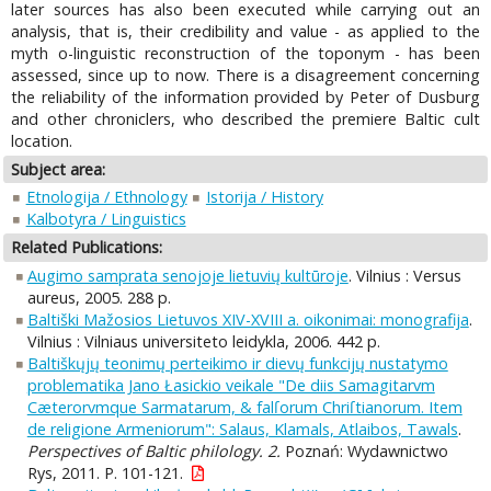
later sources has also been executed while carrying out an
analysis, that is, their credibility and value - as applied to the
myth о-linguistic reconstruction of the toponym - has been
assessed, since up to now. There is a disagreement concerning
the reliability of the information provided by Peter of Dusburg
and other chroniclers, who described the premiere Baltic cult
location.
Subject area:
Etnologija / Ethnology
Istorija / History
Kalbotyra / Linguistics
Related Publications:
Augimo samprata senojoje lietuvių kultūroje
. Vilnius : Versus
aureus, 2005. 288 p.
Baltiški Mažosios Lietuvos XIV-XVIII a. oikonimai: monografija
.
Vilnius : Vilniaus universiteto leidykla, 2006. 442 p.
Baltiškųjų teonimų perteikimo ir dievų funkcijų nustatymo
problematika Jano Łasickio veikale "De diis Samagitarvm
Cæterorvmque Sarmatarum, & falſorum Chriſtianorum. Item
de religione Armeniorum": Salaus, Klamals, Atlaibos, Tawals
.
Perspectives of Baltic philology. 2.
Poznań: Wydawnictwo
Rys, 2011. P. 101-121.