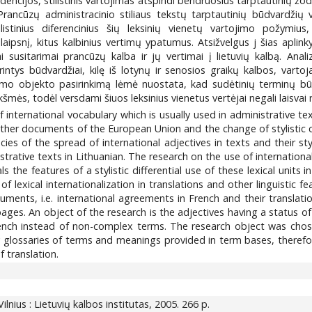
ncijos, stilistinis vartojimas atspindi bendruosius tarptautinių žod
.] Prancūzų administracinio stiliaus tekstų tarptautinių būdvardžių 
istinius diferencinius šių leksinių vienetų vartojimo požymius,
laipsnį, kitus kalbinius vertimų ypatumus. Atsižvelgus j šias aplin
i susitarimai prancūzų kalba ir jų vertimai į lietuvių kalbą. An
rintys būdvardžiai, kilę iš lotynų ir senosios graikų kalbos, vart
yrimo objekto pasirinkimą lėmė nuostata, kad sudėtinių terminų 
s, todėl versdami šiuos leksinius vienetus vertėjai negali laisvai ri
f international vocabulary which is usually used in administrative te
other documents of the European Union and the change of stylistic c
cies of the spread of international adjectives in texts and their sty
rative texts in Lithuanian. The research on the use of international
ls the features of a stylistic differential use of these lexical unit
 of lexical internationalization in translations and other linguistic 
uments, i.e. international agreements in French and their translat
es. An object of the research is the adjectives having a status of 
nch instead of non-complex terms. The research object was chose
glossaries of terms and meanings provided in term bases, therefore
 translation.
 Vilnius : Lietuvių kalbos institutas, 2005. 266 p.