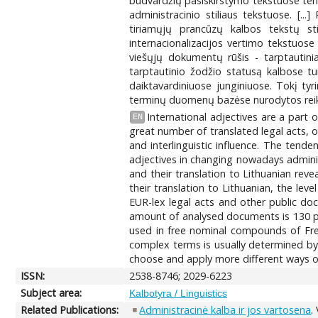
būdvardžių pasiskirstymo tekstuose tende
administracinio stiliaus tekstuose. [..
tiriamųjų prancūzų kalbos tekstų stil
internacionalizacijos vertimo tekstuose 
viešųjų dokumentų rūšis - tarptautinia
tarptautinio žodžio statusą kalbose tu
daiktavardiniuose junginiuose. Tokį t
terminų duomenų bazėse nurodytos reikšmė
International adjectives are a part o
EN
great number of translated legal acts, 
and interlinguistic influence. The tenden
adjectives in changing nowadays administ
and their translation to Lithuanian revea
their translation to Lithuanian, the level
EUR-lex legal acts and other public doc
amount of analysed documents is 130 pag
used in free nominal compounds of Fre
complex terms is usually determined by 
choose and apply more different ways of
ISSN:
2538-8746; 2029-6223
Subject area:
Kalbotyra / Linguistics
Related Publications:
Administracinė kalba ir jos vartosena
.