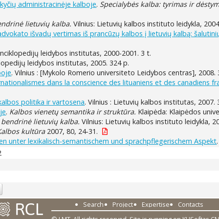
kyčių administracinėje kalboje
.
Specialybės kalba: tyrimas ir dėsty
endrinė lietuvių kalba.
Vilnius: Lietuvių kalbos instituto leidykla, 200
okato išvadų vertimas iš prancūzų kalbos į lietuvių kalbą: šalutinių
 enciklopedijų leidybos institutas, 2000-2001. 3 t.
iklopedijų leidybos institutas, 2005. 324 p.
boje
. Vilnius : [Mykolo Romerio universiteto Leidybos centras], 2008. 
nationalismes dans la conscience des lituaniens et des canadiens fr
kalbos politika ir vartosena
. Vilnius : Lietuvių kalbos institutas, 2007.
je
.
Kalbos vienetų semantika ir struktūra.
Klaipėda: Klaipėdos univer
r bendrinė lietuvių kalba.
Vilnius: Lietuvių kalbos instituto leidykla, 2
Kalbos kultūra
2007, 80, 24-31.
en unter lexikalisch-semantischem und sprachpflegerischem Aspekt
2
Search
Project
Expertise
Contacts