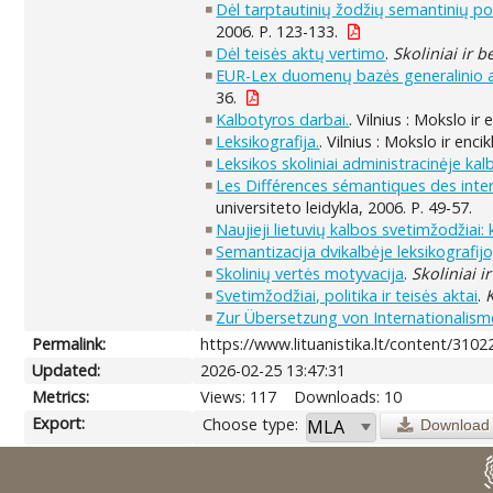
Dėl tarptautinių žodžių semantinių po
2006. P. 123-133.
Dėl teisės aktų vertimo
.
Skoliniai ir b
EUR-Lex duomenų bazės generalinio adv
36.
Kalbotyros darbai.
. Vilnius : Mokslo ir
Leksikografija.
. Vilnius : Mokslo ir enc
Leksikos skoliniai administracinėje kal
Les Différences sémantiques des inter
universiteto leidykla, 2006. P. 49-57.
Naujieji lietuvių kalbos svetimžodžiai: 
Semantizacija dvikalbėje leksikografijo
Skolinių vertės motyvacija
.
Skoliniai i
Svetimžodžiai, politika ir teisės aktai
.
Zur Übersetzung von Internationalism
Permalink:
https://www.lituanistika.lt/content/3102
Updated:
2026-02-25 13:47:31
Metrics:
Views: 117
Downloads: 10
Export:
Choose type:
Download