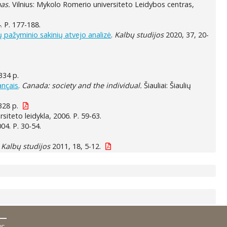
mas.
Vilnius: Mykolo Romerio universiteto Leidybos centras,
4. P. 177-188.
 pažyminio sakinių atvejo analizė
.
Kalbų studijos
2020, 37, 20-
334 p.
ançais
.
Canada: society and the individual.
Šiauliai: Šiaulių
 328 p.
siteto leidykla, 2006. P. 59-63.
004. P. 30-54.
.
Kalbų studijos
2011, 18, 5-12.