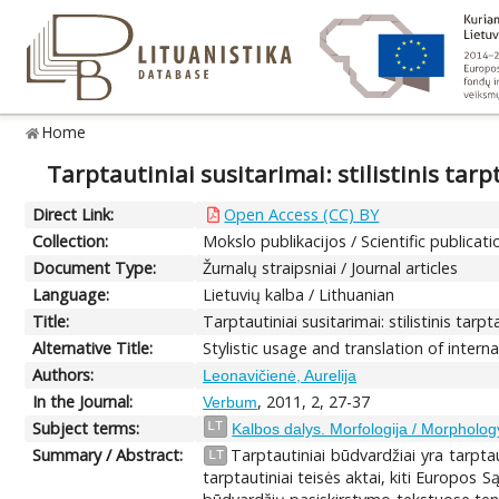
Home
Tarptautiniai susitarimai: stilistinis tar
Direct Link:
Open Access (CC) BY
Collection:
Mokslo publikacijos / Scientific publicati
Document Type:
Žurnalų straipsniai / Journal articles
Language:
Lietuvių kalba / Lithuanian
Title:
Tarptautiniai susitarimai: stilistinis tar
Alternative Title:
Stylistic usage and translation of intern
Authors:
Leonavičienė, Aurelija
In the Journal:
, 2011, 2, 27-37
Verbum
Subject terms:
LT
Kalbos dalys. Morfologija / Morpholog
Summary / Abstract:
Tarptautiniai būdvardžiai yra tarptau
LT
tarptautiniai teisės aktai, kiti Europos S