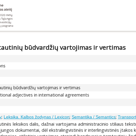
ptautinių būdvardžių vartojimas ir vertimas
ons
ptautinių būdvardžių vartojimas ir vertimas
ational adjectives in international agreements
;
;
;
y
Leksika. Kalbos žodynas / Lexicon
Semantika / Semantics
Transport
tinės leksikos dalis, dažnai vartojama administracinio stiliaus tekst
ąjungos dokumentai, dėl ekstralingvistinės ir interlingvistinės įtakos 