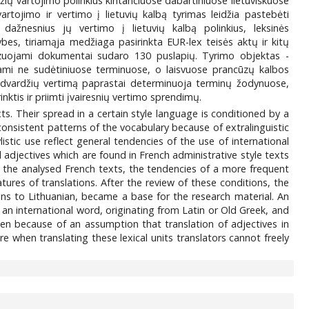
žių vartojimo polinkius kintančiuose dabartiniuose lietuviškuose
vartojimo ir vertimo į lietuvių kalbą tyrimas leidžia pastebėti
 dažnesnius jų vertimo į lietuvių kalbą polinkius, leksinės
kybes, tiriamąja medžiaga pasirinkta EUR-lex teisės aktų ir kitų
alizuojami dokumentai sudaro 130 puslapių. Tyrimo objektas -
ojami ne sudėtiniuose terminuose, o laisvuose prancūzų kalbos
būdvardžių vertimą paprastai determinuoja terminų žodynuose,
nktis ir priimti įvairesnių vertimo sprendimų.
xts. Their spread in a certain style language is conditioned by a
onsistent patterns of the vocabulary because of extralinguistic
listic use reflect general tendencies of the use of international
 adjectives which are found in French administrative style texts
s in the analysed French texts, the tendencies of a more frequent
features of translations. After the review of these conditions, the
ions to Lithuanian, became a base for the research material. An
an international word, originating from Latin or Old Greek, and
n because of an assumption that translation of adjectives in
 when translating these lexical units translators cannot freely