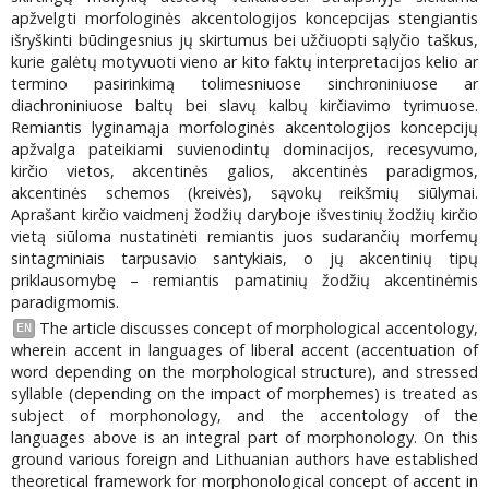
apžvelgti morfologinės akcentologijos koncepcijas stengiantis
išryškinti būdingesnius jų skirtumus bei užčiuopti sąlyčio taškus,
kurie galėtų motyvuoti vieno ar kito faktų interpretacijos kelio ar
termino pasirinkimą tolimesniuose sinchroniniuose ar
diachroniniuose baltų bei slavų kalbų kirčiavimo tyrimuose.
Remiantis lyginamąja morfologinės akcentologijos koncepcijų
apžvalga pateikiami suvienodintų dominacijos, recesyvumo,
kirčio vietos, akcentinės galios, akcentinės paradigmos,
akcentinės schemos (kreivės), sąvokų reikšmių siūlymai.
Aprašant kirčio vaidmenį žodžių daryboje išvestinių žodžių kirčio
vietą siūloma nustatinėti remiantis juos sudarančių morfemų
sintagminiais tarpusavio santykiais, o jų akcentinių tipų
priklausomybę – remiantis pamatinių žodžių akcentinėmis
paradigmomis.
The article discusses concept of morphological accentology,
EN
wherein accent in languages of liberal accent (accentuation of
word depending on the morphological structure), and stressed
syllable (depending on the impact of morphemes) is treated as
subject of morphonology, and the accentology of the
languages above is an integral part of morphonology. On this
ground various foreign and Lithuanian authors have established
theoretical framework for morphonological concept of accent in