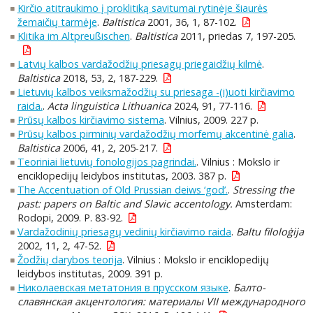
Kirčio atitraukimo į proklitiką savitumai rytinėje šiaurės
žemaičių tarmėje
.
Baltistica
2001, 36, 1, 87-102.
Klitika im Altpreußischen
.
Baltistica
2011, priedas 7, 197-205.
Latvių kalbos vardažodžių priesagų priegaidžių kilmė
.
Baltistica
2018, 53, 2, 187-229.
Lietuvių kalbos veiksmažodžių su priesaga -(i)uoti kirčiavimo
raida.
.
Acta linguistica Lithuanica
2024, 91, 77-116.
Prūsų kalbos kirčiavimo sistema
. Vilnius, 2009. 227 p.
Prūsų kalbos pirminių vardažodžių morfemų akcentinė galia
.
Baltistica
2006, 41, 2, 205-217.
Teoriniai lietuvių fonologijos pagrindai.
. Vilnius : Mokslo ir
enciklopedijų leidybos institutas, 2003. 387 p.
The Accentuation of Old Prussian deiws ‘god’.
.
Stressing the
past: papers on Baltic and Slavic accentology.
Amsterdam:
Rodopi, 2009. P. 83-92.
Vardažodinių priesagų vedinių kirčiavimo raida
.
Baltu filoloģija
2002, 11, 2, 47-52.
Žodžių darybos teorija
. Vilnius : Mokslo ir enciklopedijų
leidybos institutas, 2009. 391 p.
Николаевская метатония в прусском языке
.
Балто-
славянская акцентология: материалы VII международного