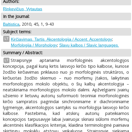
Authors:
Rinkevičius, Vytautas
In the Journal:
, 2010, 45, 1, 9-43
Baltistica
Subject terms:
;
LT
Kirčiavimas. Tartis. Akcentologija / Accent. Accentology
;
Morfologija / Morphology
Slavų kalbos / Slavic languages.
Summary / Abstract:
Straipsnyje aptariama morfologinės akcentologijos
LT
koncepcija, pagal kurią kirtis laisvojo kirčio tipo kalbose, kuriose
žodžio kirčiavimas priklauso nuo jo morfologinės struktūros, o
kirčiuotas žodžio skiemuo – nuo morfemų įtakos, laikytinas
morfonologijos mokslo objektu, o šių kalbų akcentologija –
neatskiriama morfonologijos mokslo dalimi. Apžvelgiami įvairių
užsienio ir lietuvių autorių suformuoti teoriniai morfonologinės
kirčio sampratos pagrindai sinchroniniame ir diachroniniame
lygmenyje, akcentologijos santykis su morfologija laisvojo kirčio
kalbose. Pastebima, kad atskirų autorių pateikiamos
koncepcijos tarpusavyje labai įvairuoja: skiriasi siūlomi morfemų
akcentinės klasifikacijos kriterijai, klaidina terminologinė painiava
skirtingų mokyklų atstovų veikaluose. Straipsnyje siekiama