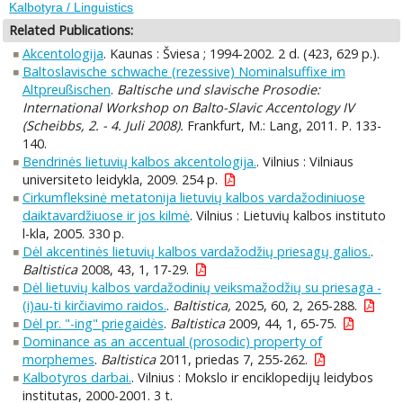
Kalbotyra / Linguistics
Related Publications:
Akcentologija
. Kaunas : Šviesa ; 1994-2002. 2 d. (423, 629 p.).
Baltoslavische schwache (rezessive) Nominalsuffixe im
Altpreußischen
.
Baltische und slavische Prosodie:
International Workshop on Balto-Slavic Accentology IV
(Scheibbs, 2. - 4. Juli 2008).
Frankfurt, M.: Lang, 2011. P. 133-
140.
Bendrinės lietuvių kalbos akcentologija.
. Vilnius : Vilniaus
universiteto leidykla, 2009. 254 p.
Cirkumfleksinė metatonija lietuvių kalbos vardažodiniuose
daiktavardžiuose ir jos kilmė
. Vilnius : Lietuvių kalbos instituto
l-kla, 2005. 330 p.
Dėl akcentinės lietuvių kalbos vardažodžių priesagų galios.
.
Baltistica
2008, 43, 1, 17-29.
Dėl lietuvių kalbos vardažodinių veiksmažodžių su priesaga -
(i)au-ti kirčiavimo raidos.
.
Baltistica,
2025, 60, 2, 265-288.
Dėl pr. "-ing" priegaidės
.
Baltistica
2009, 44, 1, 65-75.
Dominance as an accentual (prosodic) property of
morphemes
.
Baltistica
2011, priedas 7, 255-262.
Kalbotyros darbai.
. Vilnius : Mokslo ir enciklopedijų leidybos
institutas, 2000-2001. 3 t.