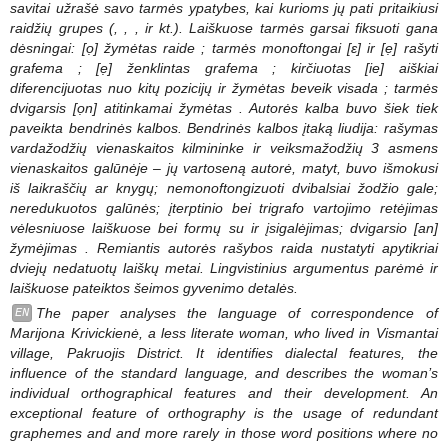
savitai užrašė savo tarmės ypatybes, kai kurioms jų pati pritaikiusi
raidžių grupes (
,
,
,
ir kt.). Laiškuose tarmės garsai fiksuoti gana
dėsningai: [ọ] žymėtas raide
; tarmės monoftongai [ɛ] ir [ẹ] rašyti
grafema
; [ẹ] ženklintas grafema
; kirčiuotas [ie] aiškiai
diferencijuotas nuo kitų pozicijų ir žymėtas beveik visada
; tarmės
dvigarsis [ọn] atitinkamai žymėtas
. Autorės kalba buvo šiek tiek
paveikta bendrinės kalbos. Bendrinės kalbos įtaką liudija:
rašymas
vardažodžių vienaskaitos kilmininke ir veiksmažodžių 3 asmens
vienaskaitos galūnėje – jų vartoseną autorė, matyt, buvo išmokusi
iš laikraščių ar knygų; nemonoftongizuoti dvibalsiai žodžio gale;
neredukuotos galūnės; įterptinio
bei trigrafo
vartojimo retėjimas
vėlesniuose laiškuose bei formų su
ir
įsigalėjimas; dvigarsio [an]
žymėjimas
. Remiantis autorės rašybos raida nustatyti apytikriai
dviejų nedatuotų laiškų metai. Lingvistinius argumentus parėmė ir
laiškuose pateiktos šeimos gyvenimo detalės.
The paper analyses the language of correspondence of
EN
Marijona Krivickienė, a less literate woman, who lived in Vismantai
village, Pakruojis District. It identifies dialectal features, the
influence of the standard language, and describes the woman’s
individual orthographical features and their development. An
exceptional feature of orthography is the usage of redundant
graphemes
and
and more rarely
in those word positions where no