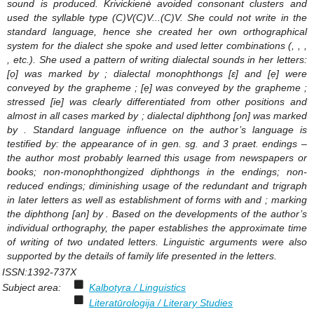
sound is produced. Krivickienė avoided consonant clusters and
used the syllable type (C)V(C)V...(C)V. She could not write in the
standard language, hence she created her own orthographical
system for the dialect she spoke and used letter combinations (
,
,
,
, etc.). She used a pattern of writing dialectal sounds in her letters:
[ọ] was marked by
; dialectal monophthongs [ɛ] and [ẹ] were
conveyed by the grapheme
; [ẹ] was conveyed by the grapheme
;
stressed [ie] was clearly differentiated from other positions and
almost in all cases marked by
; dialectal diphthong [ọn] was marked
by
. Standard language influence on the author’s language is
testified by: the appearance of
in gen. sg. and 3 praet. endings –
the author most probably learned this usage from newspapers or
books; non-monophthongized diphthongs in the endings; non-
reduced endings; diminishing usage of the redundant
and trigraph
in later letters as well as establishment of forms with
and
; marking
the diphthong [an] by
. Based on the developments of the author’s
individual orthography, the paper establishes the approximate time
of writing of two undated letters. Linguistic arguments were also
supported by the details of family life presented in the letters.
ISSN:
1392-737X
Subject area:
Kalbotyra / Linguistics
Literatūrologija / Literary Studies