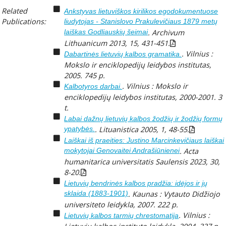
Related
Ankstyvas lietuviškos kirilikos egodokumentuose
Publications:
liudytojas - Stanislovo Prakulevičiaus 1879 metų
laiškas Godliauskių šeimai
.
Archivum
Lithuanicum
2013, 15, 431-451.
. Vilnius :
Dabartinės lietuvių kalbos gramatika.
Mokslo ir enciklopedijų leidybos institutas,
2005. 745 p.
. Vilnius : Mokslo ir
Kalbotyros darbai.
enciklopedijų leidybos institutas, 2000-2001. 3
t.
Labai dažnų lietuvių kalbos žodžių ir žodžių formų
ypatybės.
.
Lituanistica
2005, 1, 48-55.
Laiškai iš praeities: Justino Marcinkevičiaus laiškai
mokytojai Genovaitei Andrašiūnienei
.
Acta
humanitarica universitatis Saulensis
2023, 30,
8-20.
Lietuvių bendrinės kalbos pradžia: idėjos ir jų
sklaida (1883-1901)
. Kaunas : Vytauto Didžiojo
universiteto leidykla, 2007. 222 p.
. Vilnius :
Lietuvių kalbos tarmių chrestomatija