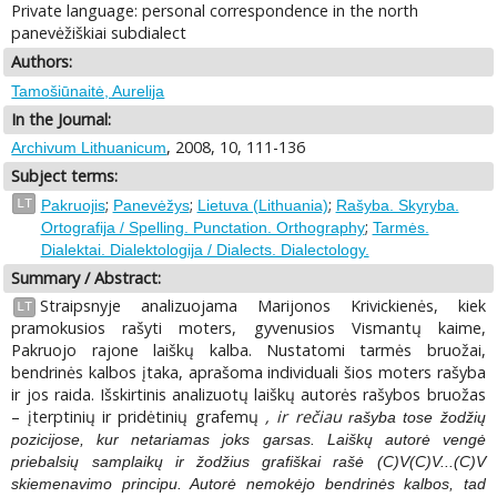
Private language: personal correspondence in the north
panevėžiškiai subdialect
Authors:
Tamošiūnaitė, Aurelija
In the Journal:
, 2008, 10, 111-136
Archivum Lithuanicum
Subject terms:
;
;
;
LT
Pakruojis
Panevėžys
Lietuva (Lithuania)
Rašyba. Skyryba.
;
Ortografija / Spelling. Punctation. Orthography
Tarmės.
Dialektai. Dialektologija / Dialects. Dialectology.
Summary / Abstract:
Straipsnyje analizuojama Marijonos Krivickienės, kiek
LT
pramokusios rašyti moters, gyvenusios Vismantų kaime,
Pakruojo rajone laiškų kalba. Nustatomi tarmės bruožai,
bendrinės kalbos įtaka, aprašoma individuali šios moters rašyba
ir jos raida. Išskirtinis analizuotų laiškų autorės rašybos bruožas
– įterptinių ir pridėtinių grafemų
,
ir rečiau
rašyba tose žodžių
pozicijose, kur netariamas joks garsas. Laiškų autorė vengė
priebalsių samplaikų ir žodžius grafiškai rašė (C)V(C)V...(C)V
skiemenavimo principu. Autorė nemokėjo bendrinės kalbos, tad