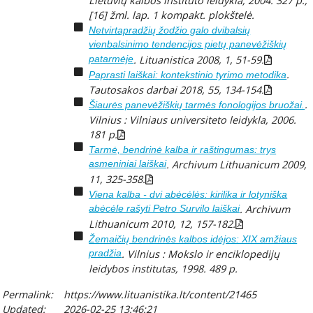
Lietuvių kalbos instituto leidykla, 2004. 327 p.,
[16] žml. lap. 1 kompakt. plokštelė.
Netvirtapradžių žodžio galo dvibalsių
vienbalsinimo tendencijos pietų panevėžiškių
patarmėje
.
Lituanistica
2008, 1, 51-59.
.
Paprasti laiškai: kontekstinio tyrimo metodika
Tautosakos darbai
2018, 55, 134-154.
.
Šiaurės panevėžiškių tarmės fonologijos bruožai.
Vilnius : Vilniaus universiteto leidykla, 2006.
181 p.
Tarmė, bendrinė kalba ir raštingumas: trys
asmeniniai laiškai
.
Archivum Lithuanicum
2009,
11, 325-358.
Viena kalba - dvi abėcėlės: kirilika ir lotyniška
abėcėle rašyti Petro Survilo laiškai
.
Archivum
Lithuanicum
2010, 12, 157-182.
Žemaičių bendrinės kalbos idėjos: XIX amžiaus
pradžia
. Vilnius : Mokslo ir enciklopedijų
leidybos institutas, 1998. 489 p.
Permalink:
https://www.lituanistika.lt/content/21465
Updated:
2026-02-25 13:46:21