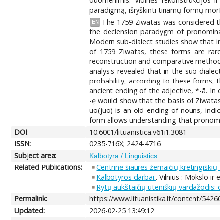
duomenimis. Vidinės rekonstrukcijos ir
paradigmą, išryškinti tiriamų formų mor
The 1759 Ziwatas was considered th
EN
the declension paradygm of pronominal
Modern sub-dialect studies show that in
of 1759 Ziwatas, these forms are rar
reconstruction and comparative methods
analysis revealed that in the sub-dialect
probability, according to these forms, t
ancient ending of the adjective, *-ā. In
-ẹ would show that the basis of Ziwatas 
uo(juo) is an old ending of nouns, ind
form allows understanding that pronominal
DOI:
10.6001/lituanistica.v61i1.3081
ISSN:
0235-716X; 2424-4716
Subject area:
Kalbotyra / Linguistics
Related Publications:
Centrinė šiaurės žemaičių kretingiškių
Kalbotyros darbai.
. Vilnius : Mokslo ir
Rytų aukštaičių uteniškių vardažodis: d
Permalink:
https://www.lituanistika.lt/content/5426
Updated:
2026-02-25 13:49:12