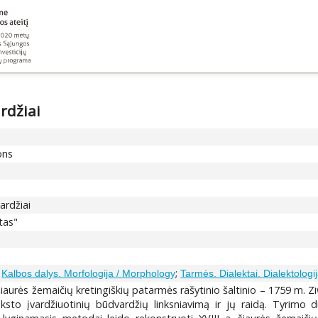
rdžiai
ons
ardžiai
tas"
;
;
Kalbos dalys. Morfologija / Morphology
Tarmės. Dialektai. Dialektologij
 šiaurės žemaičių kretingiškių patarmės rašytinio šaltinio – 1759 m. Z
eksto įvardžiuotinių būdvardžių linksniavimą ir jų raidą. Tyrimo