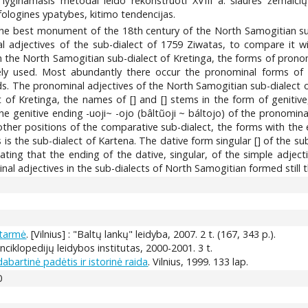
 lyginamasis metodai leido rekonstruoti XVIII a. šiaurės žemaičių
fologines ypatybes, kitimo tendencijas.
e best monument of the 18th century of the North Samogitian sub-di
 adjectives of the sub-dialect of 1759 Ziwatas, to compare it wi
 the North Samogitian sub-dialect of Kretinga, the forms of pronomin
ely used. Most abundantly there occur the pronominal forms of 
. The pronominal adjectives of the North Samogitian sub-dialect o
 of Kretinga, the names of [] and [] stems in the form of genitive, s
he genitive ending -uoji~ -ojo (bâltũoji ~ báltojo) of the pronomina
 other positions of the comparative sub-dialect, the forms with the
is the sub-dialect of Kartena. The dative form singular [] of the sub
icating that the ending of the dative, singular, of the simple adj
 adjectives in the sub-dialects of North Samogitian formed still then,
 tarmė
. [Vilnius] : "Baltų lankų" leidyba, 2007. 2 t. (167, 343 p.).
 enciklopedijų leidybos institutas, 2000-2001. 3 t.
abartinė padėtis ir istorinė raida
. Vilnius, 1999. 133 lap.
0