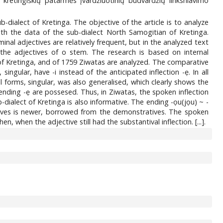
 kretingiškių patarmės įvardžiuotinių būdvardžių linksniavimo
alect of Kretinga. The objective of the article is to analyze
th the data of the sub-dialect North Samogitian of Kretinga.
al adjectives are relatively frequent, but in the analyzed text
the adjectives of o stem. The research is based on internal
f Kretinga, and of 1759 Ziwatas are analyzed. The comparative
ingular, have -i instead of the anticipated inflection -ẹ. In all
l forms, singular, was also generalised, which clearly shows the
 ending -ẹ are possesed. Thus, in Ziwatas, the spoken inflection
-dialect of Kretinga is also informative. The ending -ọu(jọu) ~ -
ectives is newer, borrowed from the demonstratives. The spoken
 when the adjective still had the substantival inflection. [...].