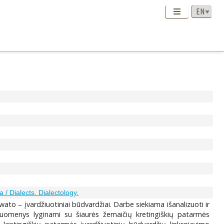
a / Dialects. Dialectology.
iwato – įvardžiuotiniai būdvardžiai. Darbe siekiama išanalizuoti ir
 duomenys lyginami su šiaurės žemaičių kretingiškių patarmės