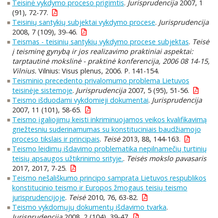
Teisinė vykdymo proceso prigimtis
.
Jurisprudencija
2007, 1
(91), 72-77.
Teisinių santykių subjektai vykdymo procese
.
Jurisprudencija
2008, 7 (109), 39-46.
Teismas - teisinių santykių vykdymo procese subjektas
.
Teisė
į teisminę gynybą ir jos realizavimo praktiniai aspektai:
tarptautinė mokslinė - praktinė konferencija, 2006 08 14-15,
Vilnius.
Vilnius: Visus plenus, 2006. P. 141-154.
Teisminio precedento privalomumo problema Lietuvos
teisinėje sistemoje
.
Jurisprudencija
2007, 5 (95), 51-56.
Teismo išduodami vykdomieji dokumentai
.
Jurisprudencija
2007, 11 (101), 58-65.
Teismo įgaliojimų keisti inkriminuojamos veikos kvalifikavimą
griežtesniu suderinamumas su konstituciniais baudžiamojo
proceso tikslais ir principais
.
Teisė
2013, 88, 144-163.
Teismo leidimų išdavimo problematika nepilnamečių turtinių
teisių apsaugos užtikrinimo srityje.
.
Teisės mokslo pavasaris
2017, 2017, 7-25.
Teismo nešališkumo principo samprata Lietuvos respublikos
konstitucinio teismo ir Europos žmogaus teisių teismo
jurisprudencijoje
.
Teisė
2010, 76, 63-82.
Teismo vykdomųjų dokumentų išdavimo tvarka
.
Jurisprudencija
2008, 2 (104), 39-47.