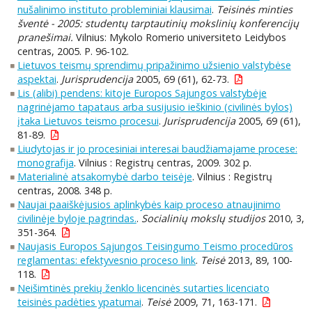
nušalinimo instituto probleminiai klausimai
.
Teisinės minties
šventė - 2005: studentų tarptautinių mokslinių konferencijų
pranešimai.
Vilnius: Mykolo Romerio universiteto Leidybos
centras, 2005. P. 96-102.
Lietuvos teismų sprendimų pripažinimo užsienio valstybėse
aspektai
.
Jurisprudencija
2005, 69 (61), 62-73.
Lis (alibi) pendens: kitoje Europos Sąjungos valstybėje
nagrinėjamo tapataus arba susijusio ieškinio (civilinės bylos)
įtaka Lietuvos teismo procesui
.
Jurisprudencija
2005, 69 (61),
81-89.
Liudytojas ir jo procesiniai interesai baudžiamajame procese:
monografija
. Vilnius : Registrų centras, 2009. 302 p.
Materialinė atsakomybė darbo teisėje
. Vilnius : Registrų
centras, 2008. 348 p.
Naujai paaiškėjusios aplinkybės kaip proceso atnaujinimo
civilinėje byloje pagrindas.
.
Socialinių mokslų studijos
2010, 3,
351-364.
Naujasis Europos Sąjungos Teisingumo Teismo procedūros
reglamentas: efektyvesnio proceso link
.
Teisė
2013, 89, 100-
118.
Neišimtinės prekių ženklo licencinės sutarties licenciato
teisinės padėties ypatumai
.
Teisė
2009, 71, 163-171.