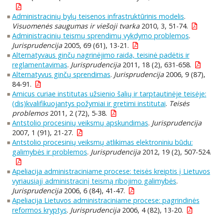
Administracinių bylų teisenos infrastruktūrinis modelis
.
Visuomenės saugumas ir viešoji tvarka
2010, 3, 51-74.
Administracinių teismų sprendimų vykdymo problemos
.
Jurisprudencija
2005, 69 (61), 13-21.
Alternatyvaus ginčų nagrinėjimo raida, teisinė padėtis ir
reglamentavimas
.
Jurisprudencija
2011, 18 (2), 631-658.
Alternatyvus ginčų sprendimas
.
Jurisprudencija
2006, 9 (87),
84-91.
Amicus curiae institutas užsienio šalių ir tarptautinėje teisėje:
(dis)kvalifikuojantys požymiai ir gretimi institutai
.
Teisės
problemos
2011, 2 (72), 5-38.
Antstolio procesinių veiksmų apskundimas
.
Jurisprudencija
2007, 1 (91), 21-27.
Antstolio procesinių veiksmų atlikimas elektroniniu būdu:
galimybės ir problemos
.
Jurisprudencija
2012, 19 (2), 507-524.
Apeliacija administraciniame procese: teisės kreiptis į Lietuvos
vyriausiąjį administracinį teismą ribojimo galimybės
.
Jurisprudencija
2006, 6 (84), 41-47.
Apeliacija Lietuvos administraciniame procese: pagrindinės
reformos kryptys
.
Jurisprudencija
2006, 4 (82), 13-20.