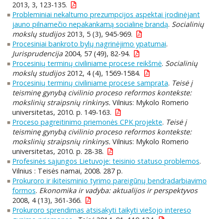
2013, 3, 123-135.
Probleminiai nekaltumo prezumpcijos aspektai įrodinėjant
jauno pilnamečio nepakankamą socialinę brandą
.
Socialinių
mokslų studijos
2013, 5 (3), 945-969.
Procesiniai bankroto bylų nagrinėjimo ypatumai
.
Jurisprudencija
2004, 57 (49), 82-94.
Procesinių terminų civiliniame procese reikšmė
.
Socialinių
mokslų studijos
2012, 4 (4), 1569-1584.
Procesinių terminų civiliniame procese samprata
.
Teisė į
teisminę gynybą civilinio proceso reformos kontekste:
mokslinių straipsnių rinkinys.
Vilnius: Mykolo Romerio
universitetas, 2010. p. 149-163.
Proceso pagreitinimo priemonės CPK projekte
.
Teisė į
teisminę gynybą civilinio proceso reformos kontekste:
mokslinių straipsnių rinkinys.
Vilnius: Mykolo Romerio
universitetas, 2010. p. 28-38.
Profesinės sąjungos Lietuvoje: teisinio statuso problemos
.
Vilnius : Teisės namai, 2008. 287 p.
Prokuroro ir ikiteisminio tyrimo pareigūnų bendradarbiavimo
formos
.
Ekonomika ir vadyba: aktualijos ir perspektyvos
2008, 4 (13), 361-366.
Prokuroro sprendimas atsisakyti taikyti viešojo intereso