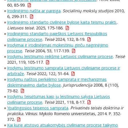
60, 85-99.
Įrodinėjimo našta ar pareiga
.
Socialinių mokslų studijos
2010,
6, 299-311.
Įrodinėjimo standarto civilinėse bylose kaita teismų prakti.
.
Lietuvos teisė.
2025, 175-186.
Įrodinėjimo standarto paieškos Lietuvos Respublikos
civiliniame procese
.
Teisė
2024, 132, 8-19.
Įrodymai ir įrodinėjimas mokestinių ginčų nagrinėjimo
procese
.
Teisė
2004, 53, 117-139.
Įrodymų leistinumo reikšmė Lietuvos civiliniame procese
.
Teisė
2021, 119, 105-117.
Įrodymų leistinumo samprata Lietuvos civiliniame procese ir
arbitraže
.
Teisė
2022, 122, 51-64.
Įrodymų naštos perkėlimo samprata ir mechanizmas
diskriminavimo darbe bylose
.
Jurisprudencija
2008, 8 (110),
73-82.
Įrodymų teisėtumas kaip jų leistinumo sąlyga Lietuvos
civiliniame procese
.
Teisė
2021, 118, 8-17.
Ypatingosios teisenos samprata
.
Privatinės teisės doktrina ir
praktika.
Vilnius: Mykolo Romerio universitetas, 2014. P. 352-
372.
Kai kurie atstovo atsakomybės civiliniame procese taikymo