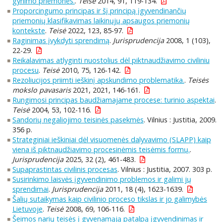
gynimo priemones.
.
Teisė
2014, 91, 119-134.
Proporcingumo principas ir šį principą įgyvendinančių
priemonių klasifikavimas laikinųjų apsaugos priemonių
kontekste
.
Teisė
2022, 123, 85-97.
Raginimas įvykdyti sprendimą
.
Jurisprudencija
2008, 1 (103),
22-29.
Reikalavimas atlyginti nuostolius dėl piktnaudžiavimo civiliniu
procesu
.
Teisė
2010, 75, 126-142.
Rezoliucijos priimti ieškinį apskundimo problematika.
.
Teisės
mokslo pavasaris
2021, 2021, 146-161.
Rungimosi principas baudžiamajame procese: turinio aspektai
.
Teisė
2004, 53, 102-116.
Sandorių negaliojimo teisinės pasekmės
. Vilnius : Justitia, 2009.
356 p.
Strateginiai ieškiniai dėl visuomenės dalyvavimo (SLAPP) kaip
viena iš piktnaudžiavimo procesinėmis teisėmis formų.
.
Jurisprudencija
2025, 32 (2), 461-483.
Supaprastintas civilinis procesas
. Vilnius : Justitia, 2007. 303 p.
Susirinkimo laisvės įgyvendinimo problemos ir galimi jų
sprendimai
.
Jurisprudencija
2011, 18 (4), 1623-1639.
Šalių sutaikymas kaip civilinio proceso tikslas ir jo galimybės
Lietuvoje
.
Teisė
2008, 69, 106-116.
Šeimos narių teisės į gyvenamąją patalpą įgyvendinimas ir