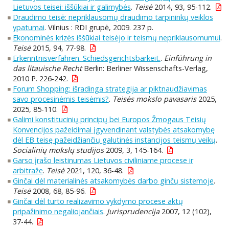
Lietuvos teisei: iššūkiai ir galimybės
.
Teisė
2014, 93, 95-112.
Draudimo teisė: nepriklausomų draudimo tarpininkų veiklos
ypatumai
. Vilnius : RDI grupė, 2009. 237 p.
Ekonominės krizės iššūkiai teisėjo ir teismų nepriklausomumui
.
Teisė
2015, 94, 77-98.
Erkenntnisverfahren. Schiedsgerichtsbarkeit.
.
Einführung in
das litauische Recht
Berlin: Berliner Wissenschafts-Verlag,
2010 P. 226-242.
Forum Shopping: išradinga strategija ar piktnaudžiavimas
savo procesinėmis teisėmis?
.
Teisės mokslo pavasaris
2025,
2025, 85-110.
Galimi konstitucinių principų bei Europos Žmogaus Teisių
Konvencijos pažeidimai įgyvendinant valstybės atsakomybę
dėl EB teisę pažeidžiančių galutinės instancijos teismų veikų
.
Socialinių mokslų studijos
2009, 3, 145-164.
Garso įrašo leistinumas Lietuvos civiliniame procese ir
arbitraže
.
Teisė
2021, 120, 36-48.
Ginčai dėl materialinės atsakomybės darbo ginčų sistemoje
.
Teisė
2008, 68, 85-96.
Ginčai dėl turto realizavimo vykdymo procese aktų
pripažinimo negaliojančiais
.
Jurisprudencija
2007, 12 (102),
37-44.