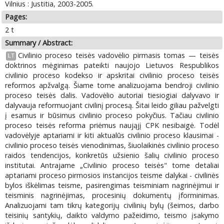
Vilnius : Justitia, 2003-2005.
Pages:
2 t
Summary / Abstract:
Civilinio proceso teisės vadovėlio pirmasis tomas — teisės
LT
doktrinos mėginimas pateikti naujojo Lietuvos Respublikos
civilinio proceso kodekso ir apskritai civilinio proceso teisės
reformos apžvalgą. Šiame tome analizuojama bendroji civilinio
proceso teisės dalis. Vadovėlio autoriai tiesiogiai dalyvavo ir
dalyvauja reformuojant civilinį procesą. Šitai leido giliau pažvelgti
į esamus ir būsimus civilinio proceso pokyčius. Tačiau civilinio
proceso teisės reforma priėmus naująjį CPK nesibaigė. Todėl
vadovėlyje aptariami ir kiti aktualūs civilinio proceso klausimai -
civilinio proceso teisės vienodinimas, šiuolaikinės civilinio proceso
raidos tendencijos, konkretūs užsienio šalių civilinio proceso
institutai. Antrajame „Civilinio proceso teisės" tome detaliai
aptariami proceso pirmosios instancijos teisme dalykai - civilinės
bylos iškėlimas teisme, pasirengimas teisminiam nagrinėjimui ir
teisminis nagrinėjimas, procesinių dokumentų įforminimas.
Analizuojami tam tikrų kategorijų civilinių bylų (šeimos, darbo
teisinių santykių, daikto valdymo pažeidimo, teismo įsakymo