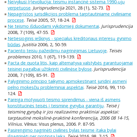
Neįvykusi (r)evoliucija: teismų instancinė sistema 1990-ųjų
verpetuose
.
Jurisprudencija
2021, 28 (1), 52-73.
Nepagrįstos jurisdikcijos problema tarptautiniame civiliniame
procese
.
Teisė
2005, 57, 18-24.
Ne teismo išduodami vykdomieji dokumentai
.
Jurisprudencija
2008, 7 (109), 47-55.
Netiesioginis ieškinys - specialus kreditoriaus interesų gynimo
būdas
.
Justitia
2006, 2, 50-59.
Paciento teisių pažeidimų nagrinėjimas Lietuvoje
.
Teisės
problemos
2010, 1 (67), 119-139.
Pacta de quota litis, kaip alternatyva valstybės garantuojamai
teisinei pagalbai užtikrinti civilinėse bylose
.
Jurisprudencija
2008, 7 (109), 85-91.
Palyginimo principo taikymo apmokestinant juridinį asmenį
pelno mokesčiu probleminiai aspektai
.
Teisė
2016, 99, 110-
124.
Pareiga motyvuoti teismo sprendimus - viena iš asmens
konstitucinės teisės į teisminę gynybą garantijų
.
Teisė į
teisminę gynybą ir jos realizavimo praktiniai aspektai:
tarptautinė mokslinė-praktinė konferencija, 2006 08 14-15,
Vilnius.
Vilnius: Visus plenus, 2006. P. 87-95.
Pasirengimo nagrinėti civilines bylas teisme įtaka bylai
išnagrinėti per protingą laiką
.
Teisė
2016, 98, 7-15.