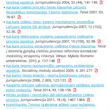
teoriniai aspektai
.
Jurisprudencija
2004, 52 (44), 141-149.
Kai kurie civilinio proceso teisės klausimai Lietuvos
Respublikos Konstitucinio Teismo doktrinoje
.
Teisė
2007, 63,
76-87.
Kai kurie civilinių teisių gynimo mechanizmo atspindžiai
Lietuvos teisėje XXI amžiuje
.
Jurisprudencija
2007, 12 (102),
32-36.
Kai kurie elektroninių įrodymų panaudojimo civiliniame
procese aspektai
.
Jurisprudencija
2007, 10 (100), 92-98.
Kai kurie proceso atnaujinimo civilinėse bylose klausimai
.
Teisė
į teisminę gynybą civilinio proceso reformos kontekste:
mokslinių straipsnių rinkinys.
Vilnius: Mykolo Romerio
universitetas, 2010. p. 137-148.
Kai kurie teismo nuosprendžio sampratos probleminiai
aspektai
.
Socialinių mokslų studijos
2009, 4, 261-277.
Kai kurios teisės kreiptis į teismą bendrosios sąlygos
.
Jurisprudencija
2006, 2 (80), 123-133.
Kaupimo principo taikymas apmokestinant juridinius asmenis
pelno mokesčiu
.
Teisė
2014, 93, 138-156.
Kitoks požiūris į nuostolius dėl piktnaudžiavimo civiliniu
procesu
.
Jurisprudencija
2011, 18 (4), 1467-1484.
Konstitucinio Teismo įgaliojimai aiškinti savo nutarimus,