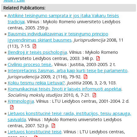
Related Publications:
Antikinė teisingumo samprata ir jos įtaka Vakarų teisės
tradicijai
. Vilnius : Mykolo Romerio universiteto Leidybos
centras, 2005. 259 p.
Bausmės individualizavimas ir teisingumo principo
įgyvendinimas skiriant bausmes
.
Jurisprudencija
2008, 11
(113), 7-15.
Bendroji ir teisės psichologija
. Vilnius : Mykolo Romerio
universiteto Leidybos centras, 2003. 348 p.
Civilinio proceso teisė.
. Vilnius : Justitia, 2003-2005. 2 t.
Interpretacinis žaismas, arba kaip kurti teisę be parlamento
.
Jurisprudencija
2009, 2 (116), 79-92.
Kokių teismų reikia Lietuvai?
.
Justitia
2006, 3, 2-9, 103.
Komunikaciniai teisės žinoti ir laisvės informuoti aspektai
.
Socialinių mokslų studijos
2010, 6, 7-21.
Kriminologija
. Vilnius : LTU Leidybos centras, 2001-2004. 2 d.
Lietuvos konstitucinė teisė: raida, institucijos, teisių apsauga,
savivalda
. Vilnius : Mykolo Romerio universiteto Leidybos
centras, 2007. 523 p.
Lietuvos konstitucinė teisė
. Vilnius : LTU Leidybos centras,