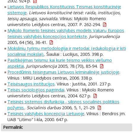
2002. 924 p.
Lietuvos Respublikos Konstitucinis Teismas konstitucinėje
sistemoje
.
Lietuvos konstitucinė teisė: raida, institucijos,
teisių apsauga, savivalda.
Vilnius: Mykolo Romerio
universiteto Leidybos centras, 2007. P. 262-294.
Mykolo Romerio teisinės valstybės modelis Vakarų Europos
teisinės valstybės koncepcijos kontekste
.
Jurisprudencija
2005, 64 (56), 36-41.
Mokslinių tyrimų metodologija ir metodai: (edukologija ir kiti
socialiniai mokslai).
. Šiauliai : Lucilijus, 2005. 398 p.
Pasitikėjimas teismu: kai kurie teismo veiklos viešumo
aspektai
.
Jurisprudencija
2005, 78 (70), 85-94.
Procedūrinis teisingumas Lietuvos kriminalinėje justicijoje
.
Vilnius : MRU Leidybos centras, 2006. 338 p.
Teisėsaugos institucijos
. Vilnius : Justitia, 2001. 237 p.
Teisės sociologijos pagrindai
. Vilnius : Mykolo Romerio
universiteto Leidybos centras, 2004. 627 p.
Teisinės sistemos disfunkcija - silpnos socialinės politikos
požymis.
.
Socialinis darbas
2006, 5, 1, 21-29.
Teisinės valstybės koncepcija Lietuvoje
. Vilnius : Bendros įm.
UAB "Litimo" l-kla, 2000. 647 p.
Permalink: