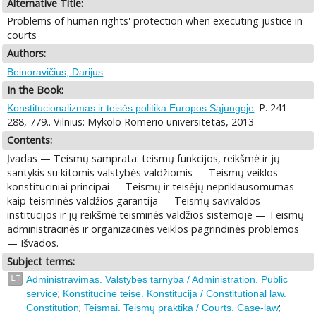
Alternative Title:
Problems of human rights' protection when executing justice in
courts
Authors:
Beinoravičius, Darijus
In the Book:
. P. 241-
Konstitucionalizmas ir teisės politika Europos Sąjungoje
288, 779.. Vilnius: Mykolo Romerio universitetas, 2013
Contents:
Įvadas — Teismų samprata: teismų funkcijos, reikšmė ir jų
santykis su kitomis valstybės valdžiomis — Teismų veiklos
konstituciniai principai — Teismų ir teisėjų nepriklausomumas
kaip teisminės valdžios garantija — Teismų savivaldos
institucijos ir jų reikšmė teisminės valdžios sistemoje — Teismų
administracinės ir organizacinės veiklos pagrindinės problemos
— Išvados.
Subject terms:
LT
Administravimas. Valstybės tarnyba / Administration. Public
;
service
Konstitucinė teisė. Konstitucija / Constitutional law.
;
;
Constitution
Teismai. Teismų praktika / Courts. Case-law