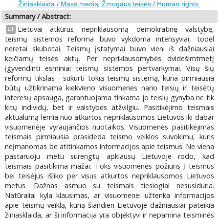
;
Žiniasklaida / Mass media
Žmogaus teisės / Human rights.
Summary / Abstract:
Lietuvai atkūrus nepriklausomą demokratinę valstybę,
LT
teismų sistemos reforma buvo vykdoma intensyviai, todėl
neretai skubotai. Teismų įstatymai buvo vieni iš dažniausiai
keičiamų teisės aktų. Per nepriklausomybės dvidešimtmetį
įgyvendinti esminiai teismų sistemos pertvarkymai. Visų šių
reformų tikslas - sukurti tokią teismų sistemą, kuria pirmiausia
būtų užtikrinama kiekvieno visuomenės nario teisių ir teisėtų
interesų apsauga, garantuojama tinkama jo teisių gynyba ne tik
kitų individų, bet ir valstybės atžvilgiu. Pasitikėjimo teismais
aktualumą lemia nuo atkurtos nepriklausomos Lietuvos iki dabar
visuomenėje vyraujančios nuotaikos. Visuomenės pasitikėjimas
teismais pirmiausia prasideda teismo veiklos suvokimu, kuris
neįmanomas be atitinkamos informacijos apie teismus. Ne viena
pastaruoju metu surengtų apklausų Lietuvoje rodo, kad
teismais pasitikima mažai. Toks visuomenės požiūris į teismus
bei teisėjus išliko per visus atkurtos nepriklausomos Lietuvos
metus. Dažnas asmuo su teismais tiesiogiai nesusiduria.
Natūraliai kyla klausimas, ar visuomenei užtenka informacijos
apie teismų veiklą, kurią šiandien Lietuvoje dažniausiai pateikia
žiniasklaida, ar ši informacija yra objektyvi ir nepamina teisminės