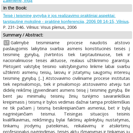
Žalėnienė, Inga
In the Book:
Teisė į teisminę gynybą ir jos realizavimo praktiniai aspektai:
.
tarptautinė mokslinė - praktinė konferencija, 2006 08 14-15, Vilnius
P. 231-246.. Vilnius: Visus plenus, 2006
Summary / Abstract:
Galimybė teisminiame procese naudotis atstovo
LT
paslaugomis laikytina svarbia asmens konstitucinės teisės į
teisminę gynybą, įtvirtintos tiek tarptautiniuose, tiek ir
nacionaliniuose teisės aktuose, realaus užtikrinimo garantija.
Plėtojant valstybę teisinio valstybingumo linkme labai svarbu
užtikrinti asmenų teisių, laisvių ir įstatymų saugomų interesų
teisminę gynybą. [...] Atstovavimo civiliniame procese institutas
tiek neprivalomojo, tiek ir privalomojo atstovavimo atveju turi
didelę reikšmę įgyvendinant asmens teisę į teisminę gynybą. Be
bent jau minimalių teisinių žinių turėjimo savarankiškas
kreipimasis į teismą ir bylos vedimas dažnai tampa problemiškas
ne tik pačiam į teismą besikreipiančiam asmeniui, bet ir bylą
nagrinėjančiam teismui. Teisingas situacijos teisinis
kvalifikavimas, reikšmingų bylai faktinių aplinkybių nustatymas,
tinkamų įrodymų pateikimas, reikalavimų ir atsikirtimų
profesionalus pagrindimas, teisės aktų išmanymas ir tinkamas jų