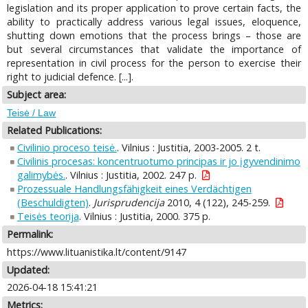
legislation and its proper application to prove certain facts, the
ability to practically address various legal issues, eloquence,
shutting down emotions that the process brings – those are
but several circumstances that validate the importance of
representation in civil process for the person to exercise their
right to judicial defence. [...].
Subject area:
Teisė / Law
Related Publications:
Civilinio proceso teisė.
. Vilnius : Justitia, 2003-2005. 2 t.
Civilinis procesas: koncentruotumo principas ir jo įgyvendinimo
galimybės.
. Vilnius : Justitia, 2002. 247 p.
Prozessuale Handlungsfähigkeit eines Verdächtigen
(Beschuldigten)
.
Jurisprudencija
2010, 4 (122), 245-259.
Teisės teorija
. Vilnius : Justitia, 2000. 375 p.
Permalink:
https://www.lituanistika.lt/content/9147
Updated:
2026-04-18 15:41:21
Metrics: