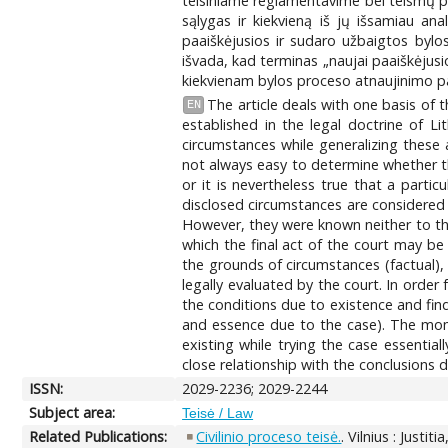
teisiniame reglamentavime bei teismų pr
sąlygas ir kiekvieną iš jų išsamiau an
paaiškėjusios ir sudaro užbaigtos bylo
išvada, kad terminas „naujai paaiškėjusi
kiekvienam bylos proceso atnaujinimo pa
The article deals with one basis of 
EN
established in the legal doctrine of L
circumstances while generalizing these a
not always easy to determine whether t
or it is nevertheless true that a parti
disclosed circumstances are considered t
However, they were known neither to th
which the final act of the court may be
the grounds of circumstances (factual), 
legally evaluated by the court. In orde
the conditions due to existence and find
and essence due to the case). The mome
existing while trying the case essential
close relationship with the conclusions d
ISSN:
2029-2236; 2029-2244
Subject area:
Teisė / Law
Related Publications:
Civilinio proceso teisė.
. Vilnius : Justit