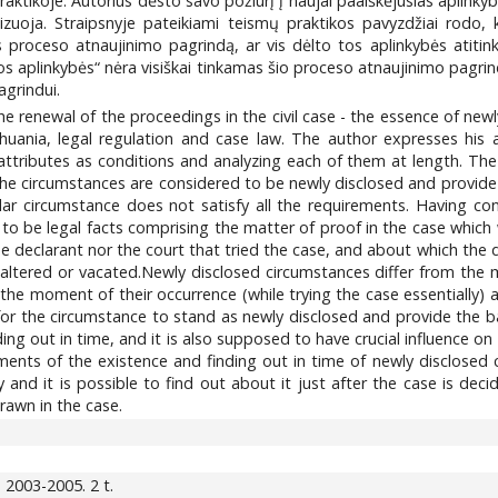
aktikoje. Autorius dėsto savo požiūrį į naujai paaiškėjusias aplinky
alizuoja. Straipsnyje pateikiami teismų praktikos pavyzdžiai rodo,
s proceso atnaujinimo pagrindą, ar vis dėlto tos aplinkybės atitin
os aplinkybės“ nėra visiškai tinkamas šio proceso atnaujinimo pagri
grindui.
the renewal of the proceedings in the civil case - the essence of new
ithuania, legal regulation and case law. The author expresses his 
ttributes as conditions and analyzing each of them at length. The a
he circumstances are considered to be newly disclosed and provide 
cular circumstance does not satisfy all the requirements. Having c
o be legal facts comprising the matter of proof in the case which we
e declarant nor the court that tried the case, and about which the
 altered or vacated.Newly disclosed circumstances differ from the 
the moment of their occurrence (while trying the case essentially) 
r for the circumstance to stand as newly disclosed and provide the b
ing out in time, and it is also supposed to have crucial influence on
nts of the existence and finding out in time of newly disclosed 
ly and it is possible to find out about it just after the case is de
rawn in the case.
ia, 2003-2005. 2 t.