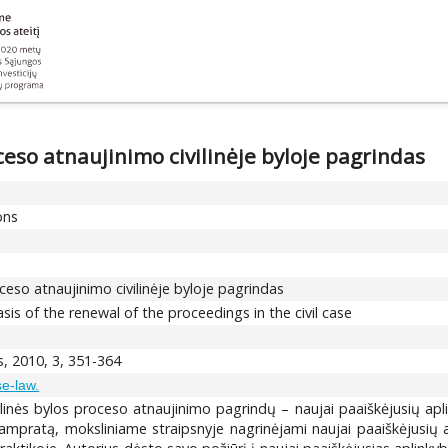
eso atnaujinimo civilinėje byloje pagrindas
ons
ceso atnaujinimo civilinėje byloje pagrindas
is of the renewal of the proceedings in the civil case
s, 2010, 3, 351-364
se-law.
ilinės bylos proceso atnaujinimo pagrindų – naujai paaiškėjusių apl
sampratą, moksliniame straipsnyje nagrinėjami naujai paaiškėjusių 