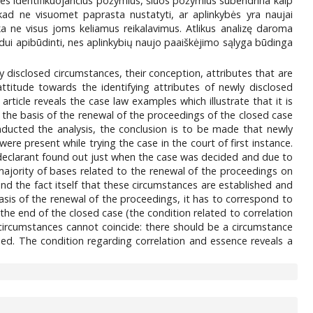
bes identifikuojančius požymius, šiuos požymius subendrina kaip
 kad ne visuomet paprasta nustatyti, ar aplinkybės yra naujai
ka ne visus joms keliamus reikalavimus. Atlikus analizę daroma
ndui apibūdinti, nes aplinkybių naujo paaiškėjimo sąlyga būdinga
ly disclosed circumstances, their conception, attributes that are
attitude towards the identifying attributes of newly disclosed
rticle reveals the case law examples which illustrate that it is
the basis of the renewal of the proceedings of the closed case
onducted the analysis, the conclusion is to be made that newly
re present while trying the case in the court of first instance.
 declarant found out just when the case was decided and due to
majority of bases related to the renewal of the proceedings on
and the fact itself that these circumstances are established and
asis of the renewal of the proceedings, it has to correspond to
 the end of the closed case (the condition related to correlation
circumstances cannot coincide: there should be a circumstance
cided. The condition regarding correlation and essence reveals a