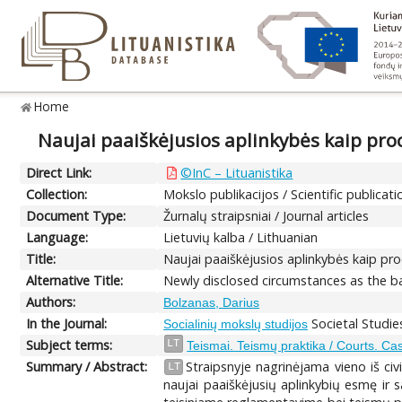
Home
Naujai paaiškėjusios aplinkybės kaip proc
Direct Link:
©InC – Lituanistika
Collection:
Mokslo publikacijos / Scientific publicati
Document Type:
Žurnalų straipsniai / Journal articles
Language:
Lietuvių kalba / Lithuanian
Title:
Naujai paaiškėjusios aplinkybės kaip pro
Alternative Title:
Newly disclosed circumstances as the bas
Authors:
Bolzanas, Darius
In the Journal:
Societal Studie
Socialinių mokslų studijos
Subject terms:
LT
Teismai. Teismų praktika / Courts. Ca
Summary / Abstract:
Straipsnyje nagrinėjama vieno iš civ
LT
naujai paaiškėjusių aplinkybių esmę ir 