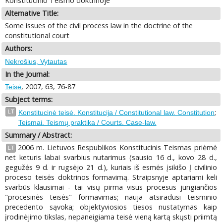
Konstitucinio Teismo doktrinoje
Alternative Title:
Some issues of the civil process law in the doctrine of the
constitutional court
Authors:
Nekrošius, Vytautas
In the Journal:
, 2007, 63, 76-87
Teisė
Subject terms:
;
LT
Konstitucinė teisė. Konstitucija / Constitutional law. Constitution
Teismai. Teismų praktika / Courts. Case-law.
Summary / Abstract:
2006 m. Lietuvos Respublikos Konstitucinis Teismas priėmė
LT
net keturis labai svarbius nutarimus (sausio 16 d., kovo 28 d.,
gegužės 9 d. ir rugsėjo 21 d.), kuriais iš esmės įsikišo Į civilinio
proceso teisės doktrinos formavimą. Straipsnyje aptariami keli
svarbūs klausimai - tai visų pirma visus procesus jungiančios
"procesinės teisės" formavimas; nauja atsiradusi teisminio
precedento sąvoka; objektyviosios tiesos nustatymas kaip
įrodinėjimo tikslas, nepaneigiama teisė vieną kartą skųsti priimtą