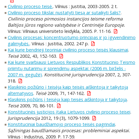
Civilinio proceso teisė.
. Vilnius : Justitia, 2003-2005. 2 t.
Civilinio proceso tikslai: nustatyti tiesą ar sutaikyti šalis?
.
Civilinio proceso pirmosios instancijos teisme reforma
Baltijos jūros regiono valstybėse ir Centrinėje Europoje.
Vilnius: Vilniaus universiteto leidykla, 2005. P. 11-16.
Civilinis procesas: koncentruotumo principas ir jo įgyvendinimo
galimybės.
. Vilnius : Justitia, 2002. 247 p.
Kai kurie bendrieji teoriniai civilinio proceso teisės klausimai
.
Teisė
2002, 43, 152-163.
Kai kurie svarbiausi Lietuvos Respublikos Konstitucinio Teismo
priimtų nutarimų ir sprendimų aspektai: (2006 m. birželis -
2007 m. gegužė)
.
Konstitucinė jurisprudencija
2007, 2, 307-
318.
Klasikinio požiūrio į teisėją kaip teisės aiškintoją ir taikytoją
alternatyvos
.
Teisė
2009, 71, 147-162.
Klasikinis požiūris į teisėją kaip teisės aiškintoją ir taikytoją
.
Teisė
2009, 70, 86-101.
Konstitucinės justicijos įtaka Lietuvos civilinio proceso teisei
.
Jurisprudencija
2012, 19 (3), 1079-1099.
Konstituciniai baudžiamojo proceso teisės pagrindai
.
Sąžiningas baudžiamasis procesas: probleminiai aspektai.
Vilnius : Industrus, 2009. P. 17-59.