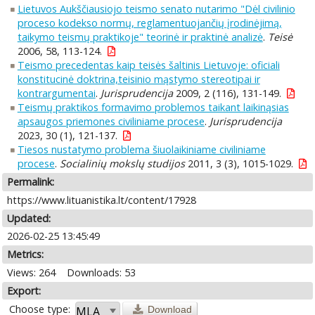
Lietuvos Aukščiausiojo teismo senato nutarimo "Dėl civilinio
proceso kodekso normų, reglamentuojančių įrodinėjimą,
taikymo teismų praktikoje" teorinė ir praktinė analizė
.
Teisė
2006, 58, 113-124.
Teismo precedentas kaip teisės šaltinis Lietuvoje: oficiali
konstitucinė doktrina,teisinio mąstymo stereotipai ir
kontrargumentai
.
Jurisprudencija
2009, 2 (116), 131-149.
Teismų praktikos formavimo problemos taikant laikinąsias
apsaugos priemones civiliniame procese
.
Jurisprudencija
2023, 30 (1), 121-137.
Tiesos nustatymo problema šiuolaikiniame civiliniame
procese
.
Socialinių mokslų studijos
2011, 3 (3), 1015-1029.
Permalink:
https://www.lituanistika.lt/content/17928
Updated:
2026-02-25 13:45:49
Metrics:
Views: 264
Downloads: 53
Export:
Choose type:
Download