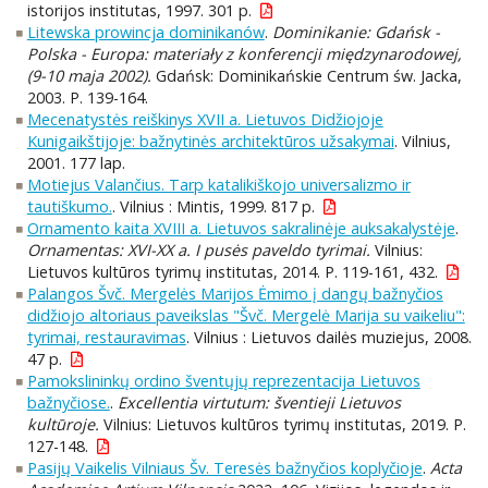
istorijos institutas, 1997. 301 p.
Litewska prowincja dominikanów
.
Dominikanie: Gdańsk -
Polska - Europa: materiały z konferencji międzynarodowej,
(9-10 maja 2002).
Gdańsk: Dominikańskie Centrum św. Jacka,
2003. P. 139-164.
Mecenatystės reiškinys XVII a. Lietuvos Didžiojoje
Kunigaikštijoje: bažnytinės architektūros užsakymai
. Vilnius,
2001. 177 lap.
Motiejus Valančius. Tarp katalikiškojo universalizmo ir
tautiškumo.
. Vilnius : Mintis, 1999. 817 p.
Ornamento kaita XVIII a. Lietuvos sakralinėje auksakalystėje
.
Ornamentas: XVI-XX a. I pusės paveldo tyrimai.
Vilnius:
Lietuvos kultūros tyrimų institutas, 2014. P. 119-161, 432.
Palangos Švč. Mergelės Marijos Ėmimo į dangų bažnyčios
didžiojo altoriaus paveikslas "Švč. Mergelė Marija su vaikeliu":
tyrimai, restauravimas
. Vilnius : Lietuvos dailės muziejus, 2008.
47 p.
Pamokslininkų ordino šventųjų reprezentacija Lietuvos
bažnyčiose.
.
Excellentia virtutum: šventieji Lietuvos
kultūroje.
Vilnius: Lietuvos kultūros tyrimų institutas, 2019. P.
127-148.
Pasijų Vaikelis Vilniaus Šv. Teresės bažnyčios koplyčioje
.
Acta