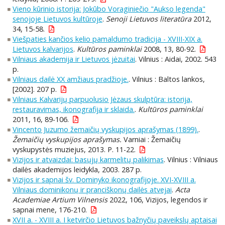
Vieno kūrinio istorija: Jokūbo Voraginiečio "Aukso legenda"
senojoje Lietuvos kultūroje
.
Senoji Lietuvos literatūra
2012,
34, 15-58.
Viešpaties kančios kelio pamaldumo tradicija - XVIII-XIX a.
Lietuvos kalvarijos
.
Kultūros paminklai
2008, 13, 80-92.
Vilniaus akademija ir Lietuvos jėzuitai
. Vilnius : Aidai, 2002. 543
p.
Vilniaus dailė XX amžiaus pradžioje.
. Vilnius : Baltos lankos,
[2002]. 207 p.
Vilniaus Kalvarijų parpuolusio Jėzaus skulptūra: istorija,
restauravimas, ikonografija ir sklaida.
.
Kultūros paminklai
2011, 16, 89-106.
Vincento Juzumo žemaičių vyskupijos aprašymas (1899).
.
Žemaičių vyskupijos aprašymas.
Varniai : Žemaičių
vyskupystės muziejus, 2013. P. 11-22.
Vizijos ir atvaizdai: basųjų karmelitų palikimas
. Vilnius : Vilniaus
dailės akademijos leidykla, 2003. 287 p.
Vizijos ir sapnai šv. Dominyko ikonografijoje. XVI-XVIII a.
Vilniaus dominikonų ir pranciškonų dailės atvejai
.
Acta
Academiae Artium Vilnensis
2022, 106, Vizijos, legendos ir
sapnai mene, 176-210.
XVII a. - XVIII a. I ketvirčio Lietuvos bažnyčių paveikslų aptaisai