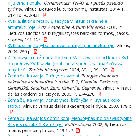
ir jų ornamentika
.
Ornamentas: XVI-XX a. I pusės paveldo
tyrimai.
Vilnius: Lietuvos kultūros tyrimų institutas, 2014. P.
61-118, 430-431.
XVIII a. iliuzinė retabulų tapyba Vilniaus sakralinėje
architektūroje
.
Acta Academiae Artium Vilnensis
2001, 21,
Lietuvos Didžiosios Kunigaikštystės barokas: formos, įtakos,
kryptys, 141-152.
XVIII a. sienų tapyba Lietuvos bažnyčių architektūroje
. Vilnius,
2004. 280 p.
Z Dobrzynia na Żmudź. Rodzina Maliszewskich od końca XVI
do połowy XVIII wieku (mobilność społeczna, małżeństwa,
majątek).
.
Zapiski historyczne
2024, 89, 1, 89-109.
Žemaičių Kalvarija. Bažnyčios varpai
.
Plungės dekanato
sakralinė architektūra ir dailė. T. 3, Plateliai, Beržoras,
Gintališkė, Šateikiai, Žem. Kalvarija, Gegrėnai.
Vilnius: Vilniaus
dailės akademijos leidykla, 2005. P. 274-278.
Žemaičių Kalvarija: vienuolynas, bažnyčia ir Kryžiaus kelio
stotys
. Vilnius : Vilniaus dailės akademijos leidykla, 2003. 178 p.
Žemaičių Kalvarijos dominikonų vienuolynas ir didžiavalstybinė
Rusijos politika XIX amžiuje.
.
Kultūrologija
2002, 9, Lietuvos
menas permainų laikais, 149-172.