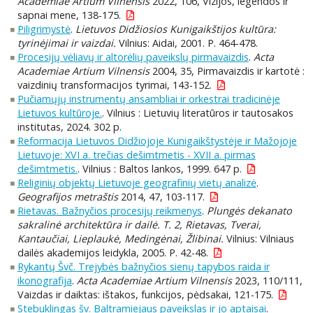
Academiae Artium Vilnensis
2022, 106, Vizijos, legendos ir
sapnai mene, 138-175.
Piligrimystė
.
Lietuvos Didžiosios Kunigaikštijos kultūra:
tyrinėjimai ir vaizdai.
Vilnius: Aidai, 2001. P. 464-478.
Procesijų vėliavų ir altorėlių paveikslų pirmavaizdis
.
Acta
Academiae Artium Vilnensis
2004, 35, Pirmavaizdis ir kartotė :
vaizdinių transformacijos tyrimai, 143-152.
Pučiamųjų instrumentų ansambliai ir orkestrai tradicinėje
Lietuvos kultūroje.
. Vilnius : Lietuvių literatūros ir tautosakos
institutas, 2024. 302 p.
Reformacija Lietuvos Didžiojoje Kunigaikštystėje ir Mažojoje
Lietuvoje: XVI a. trečias dešimtmetis - XVII a. pirmas
dešimtmetis.
. Vilnius : Baltos lankos, 1999. 647 p.
Religinių objektų Lietuvoje geografinių vietų analizė
.
Geografijos metraštis
2014, 47, 103-117.
Rietavas. Bažnyčios procesijų reikmenys
.
Plungės dekanato
sakralinė architektūra ir dailė. T. 2, Rietavas, Tverai,
Kantaučiai, Lieplaukė, Medingėnai, Žlibinai.
Vilnius: Vilniaus
dailės akademijos leidykla, 2005. P. 42-48.
Rykantų Švč. Trejybės bažnyčios sienų tapybos raida ir
ikonografija
.
Acta Academiae Artium Vilnensis
2023, 110/111,
Vaizdas ir daiktas: ištakos, funkcijos, pėdsakai, 121-175.
Stebuklingas šv. Baltramiejaus paveikslas ir jo aptaisai
.