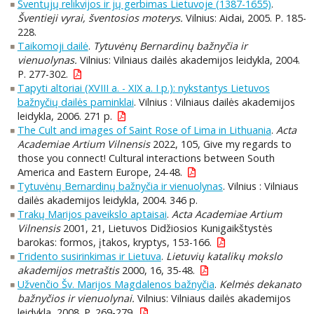
Šventųjų relikvijos ir jų gerbimas Lietuvoje (1387-1655)
.
Šventieji vyrai, šventosios moterys.
Vilnius: Aidai, 2005. P. 185-
228.
Taikomoji dailė
.
Tytuvėnų Bernardinų bažnyčia ir
vienuolynas.
Vilnius: Vilniaus dailės akademijos leidykla, 2004.
P. 277-302.
Tapyti altoriai (XVIII a. - XIX a. I p.): nykstantys Lietuvos
bažnyčių dailės paminklai
. Vilnius : Vilniaus dailės akademijos
leidykla, 2006. 271 p.
The Cult and images of Saint Rose of Lima in Lithuania
.
Acta
Academiae Artium Vilnensis
2022, 105, Give my regards to
those you connect! Cultural interactions between South
America and Eastern Europe, 24-48.
Tytuvėnų Bernardinų bažnyčia ir vienuolynas
. Vilnius : Vilniaus
dailės akademijos leidykla, 2004. 346 p.
Trakų Marijos paveikslo aptaisai
.
Acta Academiae Artium
Vilnensis
2001, 21, Lietuvos Didžiosios Kunigaikštystės
barokas: formos, įtakos, kryptys, 153-166.
Tridento susirinkimas ir Lietuva
.
Lietuvių katalikų mokslo
akademijos metraštis
2000, 16, 35-48.
Užvenčio Šv. Marijos Magdalenos bažnyčia
.
Kelmės dekanato
bažnyčios ir vienuolynai.
Vilnius: Vilniaus dailės akademijos
leidykla, 2008. P. 269-279.