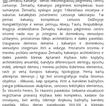
Žemaičių Kalvarija - vienas reikšmingiausių piligriminių centrų
LT
Lietuvoje. Žemaičių Kalvarijos piligriminis kompleksas buvo
sumanytas Žemaičių vyskupo Jurgio Tiškevičiaus iniciatyva ir
sukurtas katalikybės įsitvirtinimo Lietuvoje laikotarpiu. Tai
pirmas kalvarijų kompleksas Lietuvos Didžiojoje
Kunigaikštystėje ir vienas pirmųjų Abiejų Tautų Respublikoje.
Knygoje atskleidžiama Žemaičių Kalvarijos piligriminio centro
istorinė raida nuo jo įsteigimo iki dominikonų vienuolyno
uždarymo, pristatomas išlikęs architektūros ir dailės paveldas.
Daugiausia dėmesio skiriama į kalvarijos ir dominikonų
vienuolyno steigimuisi XVII a. viduryje. Pristatomi istoriniu ir
meniniu požiūriu vertingiausi Žemaičių Kalvarijos architektūros ir
dailės paveldo kūriniai. Aptariant Kryžiaus kelio koplyčių
architektūrinį ansamblį, bandyta diferencijuoti skirtingų epochų
indėlį, atkreipti dėmesį į meniniu požiūriu išskirtinius elementus,
rasti jo vietą Europos kalvarijų tipologijoje. Pirmą kartą
atkreiptas dėmesys į ligi šiol istoriografijoje mažai žinomus
objektus - išlikusias, kaip spėjama, XVIII a. barokinei bažnyčios
įrangai priklausiusias skulptūras, senosios krikštyklos elementus,
Šv. Vincento Ferero, Šv. Hiacinto paveikslus. Siekiama vizualizuoti
negrįžtamai prarastą Kryžiaus kelio komplekso, kadaise čia
stovėjusių, bet amžių tėkmėje išnykusių bažnyčių barokinį
pavidalą. Mūsų dienas pasiekusiais XVII-XIX a. kūriniais