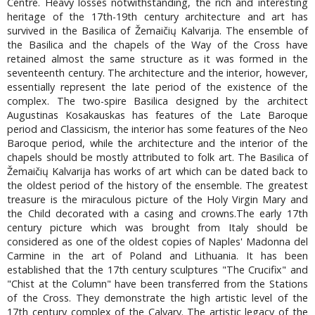
Centre. Heavy losses notwithstanding, the rich and interesting
heritage of the 17th-19th century architecture and art has
survived in the Basilica of Žemaičių Kalvarija. The ensemble of
the Basilica and the chapels of the Way of the Cross have
retained almost the same structure as it was formed in the
seventeenth century. The architecture and the interior, however,
essentially represent the late period of the existence of the
complex. The two-spire Basilica designed by the architect
Augustinas Kosakauskas has features of the Late Baroque
period and Classicism, the interior has some features of the Neo
Baroque period, while the architecture and the interior of the
chapels should be mostly attributed to folk art. The Basilica of
Žemaičių Kalvarija has works of art which can be dated back to
the oldest period of the history of the ensemble. The greatest
treasure is the miraculous picture of the Holy Virgin Mary and
the Child decorated with a casing and crowns.The early 17th
century picture which was brought from Italy should be
considered as one of the oldest copies of Naples' Madonna del
Carmine in the art of Poland and Lithuania. It has been
established that the 17th century sculptures "The Crucifix" and
"Chist at the Column" have been transferred from the Stations
of the Cross. They demonstrate the high artistic level of the
17th century complex of the Calvary. The artistic legacy of the