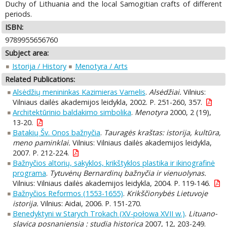
Duchy of Lithuania and the local Samogitian crafts of different
periods.
ISBN:
9789955656760
Subject area:
Istorija / History
Menotyra / Arts
Related Publications:
Alsėdžių menininkas Kazimieras Varnelis
.
Alsėdžiai.
Vilnius:
Vilniaus dailės akademijos leidykla, 2002. P. 251-260, 357.
Architektūrinio baldakimo simbolika
.
Menotyra
2000, 2 (19),
13-20.
Batakių Šv. Onos bažnyčia
.
Tauragės kraštas: istorija, kultūra,
meno paminklai.
Vilnius: Vilniaus dailės akademijos leidykla,
2007. P. 212-224.
Bažnyčios altorių, sakyklos, krikštyklos plastika ir ikinografinė
programa
.
Tytuvėnų Bernardinų bažnyčia ir vienuolynas.
Vilnius: Vilniaus dailės akademijos leidykla, 2004. P. 119-146.
Bažnyčios Reformos (1553-1655)
.
Krikščionybės Lietuvoje
istorija.
Vilnius: Aidai, 2006. P. 151-270.
Benedyktyni w Starych Trokach (XV-połowa XVII w.)
.
Lituano-
slavica posnaniensia : studia historica
2007, 12, 203-249.