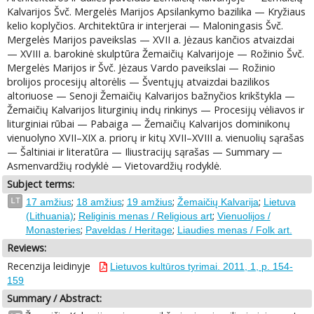
Kalvarijos Švč. Mergelės Marijos Apsilankymo bazilika — Kryžiaus
kelio koplyčios. Architektūra ir interjerai — Maloningasis Švč.
Mergelės Marijos paveikslas — XVII a. Jėzaus kančios atvaizdai
— XVIII a. barokinė skulptūra Žemaičių Kalvarijoje — Rožinio Švč.
Mergelės Marijos ir Švč. Jėzaus Vardo paveikslai — Rožinio
brolijos procesijų altorėlis — Šventųjų atvaizdai bazilikos
altoriuose — Senoji Žemaičių Kalvarijos bažnyčios krikštykla —
Žemaičių Kalvarijos liturginių indų rinkinys — Procesijų vėliavos ir
liturginiai rūbai — Pabaiga — Žemaičių Kalvarijos dominikonų
vienuolyno XVII–XIX a. priorų ir kitų XVII–XVIII a. vienuolių sąrašas
— Šaltiniai ir literatūra — Iliustracijų sąrašas — Summary —
Asmenvardžių rodyklė — Vietovardžių rodyklė.
Subject terms:
;
;
;
;
LT
17 amžius
18 amžius
19 amžius
Žemaičių Kalvarija
Lietuva
;
;
(Lithuania)
Religinis menas / Religious art
Vienuolijos /
;
;
Monasteries
Paveldas / Heritage
Liaudies menas / Folk art.
Reviews:
Recenzija leidinyje
Lietuvos kultūros tyrimai. 2011, 1, p. 154-
159
Summary / Abstract: