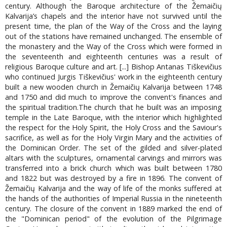
century. Although the Baroque architecture of the Žemaičių
Kalvarija’s chapels and the interior have not survived until the
present time, the plan of the Way of the Cross and the laying
out of the stations have remained unchanged. The ensemble of
the monastery and the Way of the Cross which were formed in
the seventeenth and eighteenth centuries was a result of
religious Baroque culture and art. [...] Bishop Antanas Tiškevičius
who continued Jurgis Tiškevičius' work in the eighteenth century
built a new wooden church in Žemaičių Kalvarija between 1748
and 1750 and did much to improve the convent's finances and
the spiritual tradition.The church that he built was an imposing
temple in the Late Baroque, with the interior which highlighted
the respect for the Holy Spirit, the Holy Cross and the Saviour's
sacrifice, as well as for the Holy Virgin Mary and the activities of
the Dominican Order. The set of the gilded and silver-plated
altars with the sculptures, ornamental carvings and mirrors was
transferred into a brick church which was built between 1780
and 1822 but was destroyed by a fire in 1896. The convent of
Žemaičių Kalvarija and the way of life of the monks suffered at
the hands of the authorities of Imperial Russia in the nineteenth
century. The closure of the convent in 1889 marked the end of
the "Dominican period" of the evolution of the Pilgrimage