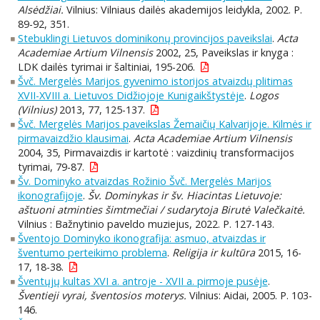
Alsėdžiai.
Vilnius: Vilniaus dailės akademijos leidykla, 2002. P.
89-92, 351.
Stebuklingi Lietuvos dominikonų provincijos paveikslai
.
Acta
Academiae Artium Vilnensis
2002, 25, Paveikslas ir knyga :
LDK dailės tyrimai ir šaltiniai, 195-206.
Švč. Mergelės Marijos gyvenimo istorijos atvaizdų plitimas
XVII-XVIII a. Lietuvos Didžiojoje Kunigaikštystėje
.
Logos
(Vilnius)
2013, 77, 125-137.
Švč. Mergelės Marijos paveikslas Žemaičių Kalvarijoje. Kilmės ir
pirmavaizdžio klausimai
.
Acta Academiae Artium Vilnensis
2004, 35, Pirmavaizdis ir kartotė : vaizdinių transformacijos
tyrimai, 79-87.
Šv. Dominyko atvaizdas Rožinio Švč. Mergelės Marijos
ikonografijoje
.
Šv. Dominykas ir šv. Hiacintas Lietuvoje:
aštuoni atminties šimtmečiai / sudarytoja Birutė Valečkaitė.
Vilnius : Bažnytinio paveldo muziejus, 2022. P. 127-143.
Šventojo Dominyko ikonografija: asmuo, atvaizdas ir
šventumo perteikimo problema
.
Religija ir kultūra
2015, 16-
17, 18-38.
Šventųjų kultas XVI a. antroje - XVII a. pirmoje pusėje
.
Šventieji vyrai, šventosios moterys.
Vilnius: Aidai, 2005. P. 103-
146.