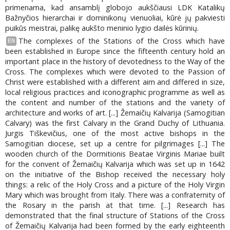
primenama, kad ansamblį globojo aukščiausi LDK Katalikų
Bažnyčios hierarchai ir dominikonų vienuoliai, kūrė jų pakviesti
puikūs meistrai, palikę aukšto meninio lygio dailės kūrinių.
The complexes of the Stations of the Cross which have
EN
been established in Europe since the fifteenth century hold an
important place in the history of devotedness to the Way of the
Cross. The complexes which were devoted to the Passion of
Christ were established with a different aim and differed in size,
local religious practices and iconographic programme as well as
the content and number of the stations and the variety of
architecture and works of art. [...] Žemaičių Kalvarija (Samogitian
Calvary) was the first Calvary in the Grand Duchy of Lithuania.
Jurgis Tiškevičius, one of the most active bishops in the
Samogitian diocese, set up a centre for pilgrimages [...] The
wooden church of the Dormitionis Beatae Virginis Mariae built
for the convent of Žemaičių Kalvarija which was set up in 1642
on the initiative of the Bishop received the necessary holy
things: a relic of the Holy Cross and a picture of the Holy Virgin
Mary which was brought from Italy. There was a confraternity of
the Rosary in the parish at that time. [...] Research has
demonstrated that the final structure of Stations of the Cross
of Žemaičių Kalvarija had been formed by the early eighteenth