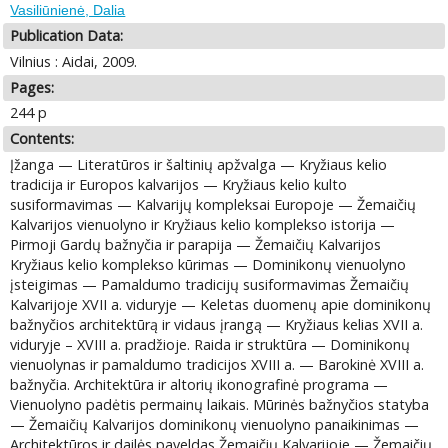
Vasiliūnienė, Dalia
Publication Data:
Vilnius : Aidai, 2009.
Pages:
244 p
Contents:
Įžanga — Literatūros ir šaltinių apžvalga — Kryžiaus kelio
tradicija ir Europos kalvarijos — Kryžiaus kelio kulto
susiformavimas — Kalvarijų kompleksai Europoje — Žemaičių
Kalvarijos vienuolyno ir Kryžiaus kelio komplekso istorija —
Pirmoji Gardų bažnyčia ir parapija — Žemaičių Kalvarijos
Kryžiaus kelio komplekso kūrimas — Dominikonų vienuolyno
įsteigimas — Pamaldumo tradicijų susiformavimas Žemaičių
Kalvarijoje XVII a. viduryje — Keletas duomenų apie dominikonų
bažnyčios architektūrą ir vidaus įrangą — Kryžiaus kelias XVII a.
viduryje – XVIII a. pradžioje. Raida ir struktūra — Dominikonų
vienuolynas ir pamaldumo tradicijos XVIII a. — Barokinė XVIII a.
bažnyčia. Architektūra ir altorių ikonografinė programa —
Vienuolyno padėtis permainų laikais. Mūrinės bažnyčios statyba
— Žemaičių Kalvarijos dominikonų vienuolyno panaikinimas —
Architektūros ir dailės paveldas Žemaičių Kalvarijoje — Žemaičių