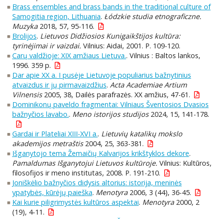
Brass ensembles and brass bands in the traditional culture of
Samogitia region, Lithuania
.
Łódzkie studia etnograficzne.
Muzyka
2018, 57, 95-116.
Brolijos
.
Lietuvos Didžiosios Kunigaikštijos kultūra:
tyrinėjimai ir vaizdai.
Vilnius: Aidai, 2001. P. 109-120.
Carų valdžioje: XIX amžiaus Lietuva.
. Vilnius : Baltos lankos,
1996. 359 p.
Dar apie XX a. I pusėje Lietuvoje populiarius bažnytinius
atvaizdus ir jų pirmavaizdžius
.
Acta Academiae Artium
Vilnensis
2005, 38, Dailės parafrazės. XX amžius, 47-61.
Dominikonų paveldo fragmentai: Vilniaus Šventosios Dvasios
bažnyčios lavabo.
.
Meno istorijos studijos
2024, 15, 141-178.
Gardai ir Plateliai XIII-XVI a.
.
Lietuvių katalikų mokslo
akademijos metraštis
2004, 25, 363-381.
Išganytojo tema Žemaičių Kalvarijos krikštyklos dekore
.
Pamaldumas Išganytojui Lietuvos kultūroje.
Vilnius: Kultūros,
filosofijos ir meno institutas, 2008. P. 191-210.
Joniškėlio bažnyčios didysis altorius: istorija, meninės
ypatybės, kūrėjų paieška
.
Menotyra
2006, 3 (44), 36-45.
Kai kurie piligrimystės kultūros aspektai
.
Menotyra
2000, 2
(19), 4-11.