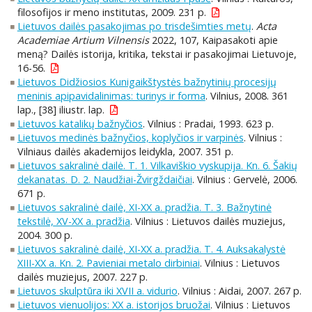
filosofijos ir meno institutas, 2009. 231 p.
Lietuvos dailės pasakojimas po trisdešimties metų
.
Acta
Academiae Artium Vilnensis
2022, 107, Kaipasakoti apie
meną? Dailės istorija, kritika, tekstai ir pasakojimai Lietuvoje,
16-56.
Lietuvos Didžiosios Kunigaikštystės bažnytinių procesijų
meninis apipavidalinimas: turinys ir forma
. Vilnius, 2008. 361
lap., [38] iliustr. lap.
Lietuvos katalikų bažnyčios
. Vilnius : Pradai, 1993. 623 p.
Lietuvos medinės bažnyčios, koplyčios ir varpinės
. Vilnius :
Vilniaus dailės akademijos leidykla, 2007. 351 p.
Lietuvos sakralinė dailė. T. 1. Vilkaviškio vyskupija. Kn. 6. Šakių
dekanatas. D. 2. Naudžiai-Žvirgždaičiai
. Vilnius : Gervelė, 2006.
671 p.
Lietuvos sakralinė dailė, XI-XX a. pradžia. T. 3. Bažnytinė
tekstilė, XV-XX a. pradžia
. Vilnius : Lietuvos dailės muziejus,
2004. 300 p.
Lietuvos sakralinė dailė, XI-XX a. pradžia. T. 4. Auksakalystė
XIII-XX a. Kn. 2. Pavieniai metalo dirbiniai
. Vilnius : Lietuvos
dailės muziejus, 2007. 227 p.
Lietuvos skulptūra iki XVII a. vidurio
. Vilnius : Aidai, 2007. 267 p.
Lietuvos vienuolijos: XX a. istorijos bruožai
. Vilnius : Lietuvos