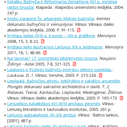
Katalikų Bažnyčia ir Reformacija Žemaitijoje XVI a.: esminiai
raidos bruožai
. Klaipėda : Klaipėdos universiteto leidykla, 2004.
247 p.
Kražių parapinė Šv. arkangelo Mykolo bažnyčia
.
Kelmės
dekanato bažnyčios ir vienuolynai.
Vilnius: Vilniaus dailės
akademijos leidykla, 2008. P. 91-115.
Kryžiaus kelias XVIII a. II pusės – XIX a. grafikoje
.
Menotyra
2008, 15, 3, 8-22.
Kryžiaus kelio iliustracijos Lietuvos XIX a. leidiniuose
.
Menotyra
2011, 18, 1, 48-66.
Kur lavonas? J.T. pomirtinės piligrimystės istorija
.
Naujasis
Židinys - Aidai
2005, 7-8, 321-325.
Laukuvos ir Požerės bažnyčių interjerų dekoro paveldas.
.
Laukuva. D. 1.
Vilnius: Versmė, 2005. P. 215-226.
Lieplaukė. Bažnyčios altorių, krikštyklos ir sakyklos ansamblis
.
Plungės dekanato sakralinė architektūra ir dailė. T. 2,
Rietavas, Tverai, Kantaučiai, Lieplaukė, Medingėnai, Žlibinai.
Vilnius: Vilniaus dailės akademijos leidykla, 2005. P. 165-173.
Lietuviškos katalikiškos XVI-XVIII amžiaus giesmės
. Vilnius :
Lietuvių literatūros ir tautosakos institutas, 2005. 261 p.
Lietuvos auksakalystė: XV-XIX amžius
. Vilnius : Baltos lankos,
[2001]. 487 p.
Lietuvos bažnyčių dailė: XX amžiaus I pusė
. Vilnius : Kultūros,