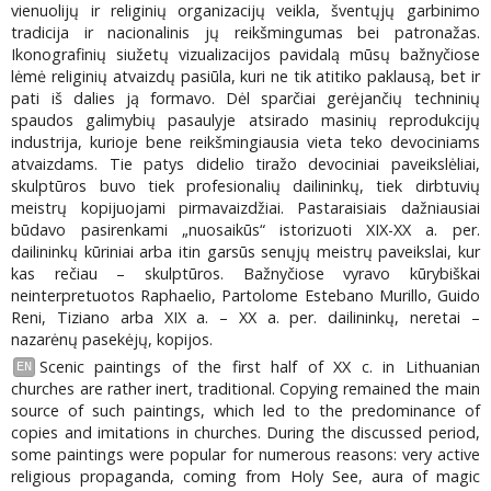
vienuolijų ir religinių organizacijų veikla, šventųjų garbinimo
tradicija ir nacionalinis jų reikšmingumas bei patronažas.
Ikonografinių siužetų vizualizacijos pavidalą mūsų bažnyčiose
lėmė religinių atvaizdų pasiūla, kuri ne tik atitiko paklausą, bet ir
pati iš dalies ją formavo. Dėl sparčiai gerėjančių techninių
spaudos galimybių pasaulyje atsirado masinių reprodukcijų
industrija, kurioje bene reikšmingiausia vieta teko devociniams
atvaizdams. Tie patys didelio tiražo devociniai paveikslėliai,
skulptūros buvo tiek profesionalių dailininkų, tiek dirbtuvių
meistrų kopijuojami pirmavaizdžiai. Pastaraisiais dažniausiai
būdavo pasirenkami „nuosaikūs“ istorizuoti XIX-XX a. per.
dailininkų kūriniai arba itin garsūs senųjų meistrų paveikslai, kur
kas rečiau – skulptūros. Bažnyčiose vyravo kūrybiškai
neinterpretuotos Raphaelio, Partolome Estebano Murillo, Guido
Reni, Tiziano arba XIX a. – XX a. per. dailininkų, neretai –
nazarėnų pasekėjų, kopijos.
Scenic paintings of the first half of XX c. in Lithuanian
EN
churches are rather inert, traditional. Copying remained the main
source of such paintings, which led to the predominance of
copies and imitations in churches. During the discussed period,
some paintings were popular for numerous reasons: very active
religious propaganda, coming from Holy See, aura of magic