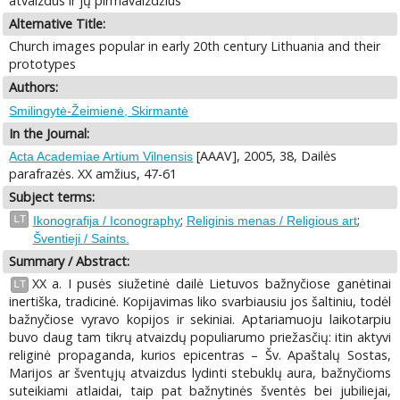
atvaizdus ir jų pirmavaizdžius
Alternative Title:
Church images popular in early 20th century Lithuania and their
prototypes
Authors:
Smilingytė-Žeimienė, Skirmantė
In the Journal:
[AAAV], 2005, 38, Dailės
Acta Academiae Artium Vilnensis
parafrazės. XX amžius, 47-61
Subject terms:
;
;
LT
Ikonografija / Iconography
Religinis menas / Religious art
Šventieji / Saints.
Summary / Abstract:
XX a. I pusės siužetinė dailė Lietuvos bažnyčiose ganėtinai
LT
inertiška, tradicinė. Kopijavimas liko svarbiausiu jos šaltiniu, todėl
bažnyčiose vyravo kopijos ir sekiniai. Aptariamuoju laikotarpiu
buvo daug tam tikrų atvaizdų populiarumo priežasčių: itin aktyvi
religinė propaganda, kurios epicentras – Šv. Apaštalų Sostas,
Marijos ar šventųjų atvaizdus lydinti stebuklų aura, bažnyčioms
suteikiami atlaidai, taip pat bažnytinės šventės bei jubiliejai,