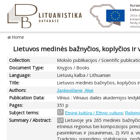
Home
Lietuvos medinės bažnyčios, koplyčios ir 
Collection:
Mokslo publikacijos / Scientific publicati
Document Type:
Knygos / Books
Language:
Lietuvių kalba / Lithuanian
Title:
Lietuvos medinės bažnyčios, koplyčios ir
Authors:
Jankevičienė, Algė
Publication Data:
Vilnius : Vilniaus dailės akademijos leidyk
Pages:
351 p
Subject terms:
;
LT
Etninė kultūra / Ethnic culture
Religin
Summary / Abstract:
Lietuvoje yra 265 medinės bažnyčios
LT
etninius regionus bei kompozicijos princi
pasirinkimas ir įsisavinimas, 2) XVII a. 
Tradicinių sprendimų stabilizacija, prof