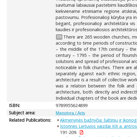
savitumai labiausiai pastebimi liaudišk
kiekviename etniniame regione atskirai,
pastovumu. Profesionalioji kūryba yra indi
bėgant, profesionalioji architektūra vis 
liaudies ir profesionaliosios architektūr
There are 265 wooden churches, more
EN
according to time periods of constructio
– the middle of the 17th century – the
century – 1795 – the period of flourish
solutions and spread of professional arc
noticeable in folk churches. There are a
separately against each ethnic region,
architecture is a result of collective wo
was a relation between the folk and p
architecture, both directly and indire
Individual chapters of the book are dedi
ISBN:
9789955624899
Subject area:
Menotyra / Arts
Related Publications:
Akmenynės bažnyčia: šaltinių ir ikonogr
Istorinės Lietuvos vaizdai XIX a. antro
191-209.