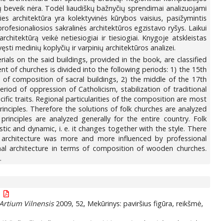
ų beveik nėra. Todėl liaudiškų bažnyčių sprendimai analizuojami
ies architektūra yra kolektyvinės kūrybos vaisius, pasižymintis
 profesionaliosios sakralinės architektūros egzistavo ryšys. Laikui
rchitektūrą veikė netiesiogiai ir tiesiogiai. Knygoje atskleistas
ęsti medinių koplyčių ir varpinių architektūros analizei.
ls on the said buildings, provided in the book, are classified
t of churches is divided into the following periods: 1) the 15th
 of composition of sacral buildings, 2) the middle of the 17th
riod of oppression of Catholicism, stabilization of traditional
fic traits. Regional particularities of the composition are most
rinciples. Therefore the solutions of folk churches are analyzed
rinciples are analyzed generally for the entire country. Folk
istic and dynamic, i. e. it changes together with the style. There
gs architecture was more and more influenced by professional
onal architecture in terms of composition of wooden churches.
.
Artium Vilnensis
2009, 52, Mekūrinys: paviršius figūra, reikšmė,