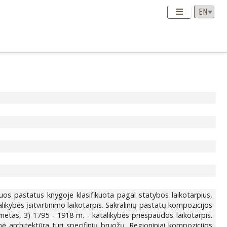
uos pastatus knygoje klasifikuota pagal statybos laikotarpius,
likybės įsitvirtinimo laikotarpis. Sakralinių pastatų kompozicijos
o metas, 3) 1795 - 1918 m. - katalikybės priespaudos laikotarpis.
nė architektūra turi specifinių bruožų. Regioniniai kompozicijos