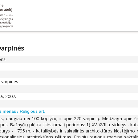
varpinės
ons
 varpinės
la, 2007.
is menas / Religious art.
, daugiau nei 100 koplyčių ir apie 220 varpinių. Medžiaga apie ši
pus. Bažnyčių plėtra skirstoma į periodus: 1) XV-XVII a. vidurys - kata
vidurys - 1795 m. - katalikybės ir sakralinės architektūros klestėjim
esionaliosios architektūros plitimas. Etninių regionų medinė sakrali