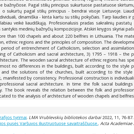
ose bažnyčiose. Pagal stilių principus sukurtuose pastatuose skirtum
 o sukurtų pagal stilių principus - bendrai visoje Lietuvoje. Liaud
viduali, dinamiška - kinta kartu su stilių pokyčiais. Tarp liaudies ir
labiau veikė liaudiškąją. Profesionalusis pradas sakralinių pastatų a
os santykis medinių bažnyčių kompozicijoje. Atskiri knygos skyriai pašv
 than 100 chapels and about 220 belfries in Lithuania. The materia
n, ethnic regions and the principles of composition. The developmen
 period of entrenchment of Catholicism, selection and assimilation
ing of Catholicism and sacral architecture, 3) 1795 – 1918 – the pe
hitecture. The wooden sacral architecture of ethnic regions has speci
lmost no differences in the buildings, built according to the style p
 and the solutions of the churches, built according to the style p
rk, manifested by consistency. Professional construction is individual
rofessional sacral architecture. In time the folk sacral buildin
ctly. The book reveals the relation between the folk and professi
cated to the analysis of architecture of wooden chapels and belfries
afijos tyrimai
.
LMA Vrublevskių bibliotekos darbai
2022, 11, 76-87.
sios pusės Varšuvos iliustruotuose savaitraščiuose.
.
Acta Academiae 