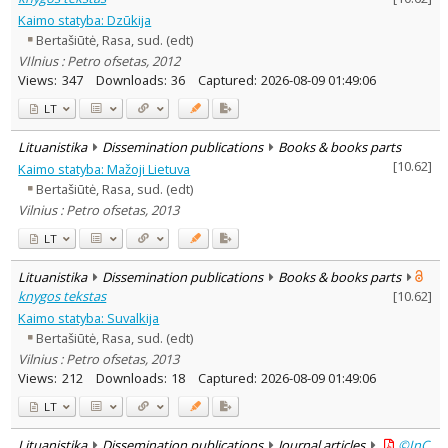
Kaimo statyba: Dzūkija
Bertašiūtė, Rasa, sud. (edt)
VIlnius : Petro ofsetas, 2012
Views:
347
Downloads:
36
Captured:
2026-08-09 01:49:06
LT
Lituanistika
Dissemination publications
Books & books parts
[
10.62
]
Kaimo statyba: Mažoji Lietuva
Bertašiūtė, Rasa, sud. (edt)
Vilnius : Petro ofsetas, 2013
LT
Lituanistika
Dissemination publications
Books & books parts
knygos tekstas
[
10.62
]
Kaimo statyba: Suvalkija
Bertašiūtė, Rasa, sud. (edt)
Vilnius : Petro ofsetas, 2013
Views:
212
Downloads:
18
Captured:
2026-08-09 01:49:06
LT
Lituanistika
Dissemination publications
Journal articles
©InC