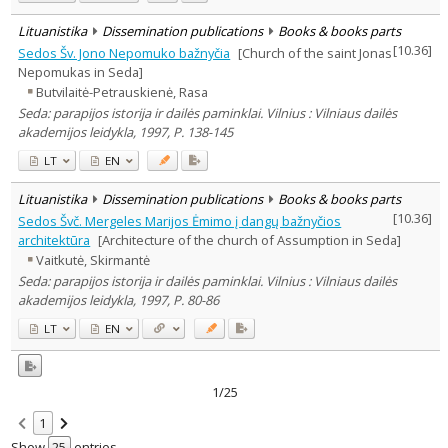
Lituanistika
Dissemination publications
Books & books parts
[
10.36
]
Sedos Šv. Jono Nepomuko bažnyčia
[Church of the saint Jonas
Nepomukas in Seda]
Butvilaitė-Petrauskienė, Rasa
Seda: parapijos istorija ir dailės paminklai. Vilnius : Vilniaus dailės
akademijos leidykla, 1997, P. 138-145
LT
EN
Lituanistika
Dissemination publications
Books & books parts
[
10.36
]
Sedos Švč. Mergeles Marijos Ėmimo į dangų bažnyčios
architektūra
[Architecture of the church of Assumption in Seda]
Vaitkutė, Skirmantė
Seda: parapijos istorija ir dailės paminklai. Vilnius : Vilniaus dailės
akademijos leidykla, 1997, P. 80-86
LT
EN
1/25
1
Show
entries