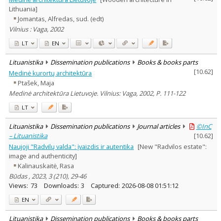
Lithuania]
Jomantas, Alfredas, sud. (edt)
Vilnius : Vaga, 2002
LT
EN
Lituanistika
Dissemination publications
Books & books parts
[
10.62
]
Medinė kurortų architektūra
Ptašek, Maja
Medinė architektūra Lietuvoje. Vilnius: Vaga, 2002, P. 111-122
LT
Lituanistika
Dissemination publications
Journal articles
©InC
– Lituanistika
[
10.62
]
Naujoji "Radvilų valda": įvaizdis ir autentika
[New "Radvilos estate":
image and authenticity]
Kalinauskaitė, Rasa
Būdas , 2023, 3 (210), 29-46
Views:
73
Downloads:
3
Captured:
2026-08-08 01:51:12
EN
Lituanistika
Dissemination publications
Books & books parts