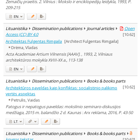
Žemaičių praeitis. 2. Vilnius : Mokslo ir enciklopedijų leidykla, 1993, P.
209-215
EN
Lituanistika
Dissemination publications
Journal articles
Open
Access (CC) BY 4.0
[
10.62
]
Architektas Fulgentas Rimgaila
[Architect Fulgentas Rimgaila]
Drėma, Vladas
Acta Academiae Artium Vilnensis [AAAV]. , 1993, 2, Vilniaus
architektūros mokykla XVIII-XX a., 113-138
EN
Lituanistika
Dissemination publications
Books & books parts
[
10.62
]
Architektūros paveldas kaip konfliktas: socialistinio palikimo
vertės aspektas
Petrulis, Vaidas
Patogus ir nepatogus paveldas: mokslinio seminaro-diskusijos
medžiaga, 2015 m. balandžio 2 d. Kaunas : Arx reklama, 2016, P. 43-50
LT
Lituanistika
Dissemination publications
Books & books parts
knygos tekstas
[
10.62
]