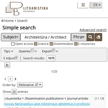
Home
Search
Simple search
Advanced search
Open access
Science
Dissemination
E-resources
Tips
Queries
Export
1
0
Adjusted by criteria
Adjust
Search results:
0
1615
0
Year
–
1987
2026
1/25
Refine
:
1
Open access
904
Relevance
Order by:
Scientific publications
1466
Dissemination publications
Show
entries
149
Lituanistika
Dissemination publications
Journal articles
[
11.18
]
Document Type
:
Juozas Narūnavičius apie inžinieriaus gebėjimus ir profesiją
Books & books parts
701
Journal articles
878