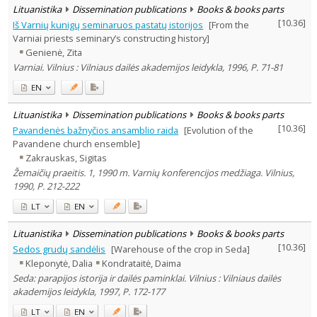
Lituanistika
Dissemination publications
Books & books parts
[
10.36
]
Iš Varnių kunigų seminaruos pastatų istorijos
[From the
Varniai priests seminary’s constructing history]
Genienė, Zita
Varniai. Vilnius : Vilniaus dailės akademijos leidykla, 1996, P. 71-81
EN
Lituanistika
Dissemination publications
Books & books parts
[
10.36
]
Pavandenės bažnyčios ansamblio raida
[Evolution of the
Pavandene church ensemble]
Zakrauskas, Sigitas
Žemaičių praeitis. 1, 1990 m. Varnių konferencijos medžiaga. Vilnius,
1990, P. 212-222
LT
EN
Lituanistika
Dissemination publications
Books & books parts
[
10.36
]
Sedos grudų sandėlis
[Warehouse of the crop in Seda]
Kleponytė, Dalia
Kondrataitė, Daima
Seda: parapijos istorija ir dailės paminklai. Vilnius : Vilniaus dailės
akademijos leidykla, 1997, P. 172-177
LT
EN