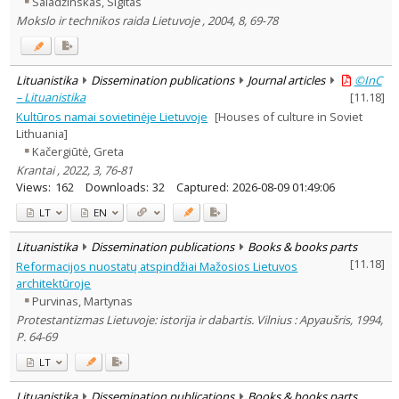
Saladžinskas, Sigitas
Dissertations
36
Mokslo ir technikos raida Lietuvoje , 2004, 8, 69-78
Subject area
:
Archaeology
37
Education
28
Lituanistika
Dissemination publications
Journal articles
©InC
Economics
12
– Lituanistika
[
11.18
]
Ethnology
118
Kultūros namai sovietinėje Lietuvoje
[Houses of culture in Soviet
Philosophy
28
Lithuania]
History
479
Linguistics
Kačergiūtė, Greta
8
Documentation. Iinformation
Krantai , 2022, 3, 76-81
21
Views:
162
Downloads:
32
Captured:
2026-08-09 01:49:06
Literary Studies
11
Arts
LT
EN
1465
Musicology
8
Political sciences
Lituanistika
Dissemination publications
Books & books parts
6
Psychology
4
[
11.18
]
Reformacijos nuostatų atspindžiai Mažosios Lietuvos
Sociology
168
architektūroje
Theatrology
5
Purvinas, Martynas
Law
18
Protestantizmas Lietuvoje: istorija ir dabartis. Vilnius : Apyaušris, 1994,
Theology
58
P. 64-69
Management
37
LT
Text language
Country of publication
Lituanistika
Dissemination publications
Books & books parts