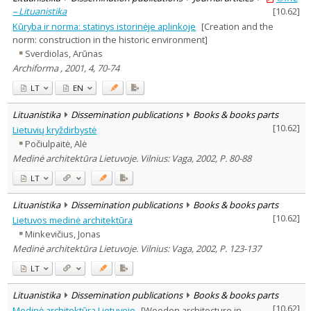
– Lituanistika
[
10.62
]
Kūryba ir norma: statinys istorinėje aplinkoje
[Creation and the
norm: construction in the historic environment]
Sverdiolas, Arūnas
Archiforma , 2001, 4, 70-74
LT
EN
Lituanistika
Dissemination publications
Books & books parts
[
10.62
]
Lietuvių kryždirbystė
Počiulpaitė, Alė
Medinė architektūra Lietuvoje. Vilnius: Vaga, 2002, P. 80-88
LT
Lituanistika
Dissemination publications
Books & books parts
[
10.62
]
Lietuvos medinė architektūra
Minkevičius, Jonas
Medinė architektūra Lietuvoje. Vilnius: Vaga, 2002, P. 123-137
LT
Lituanistika
Dissemination publications
Books & books parts
[
10.62
]
Medinė architektūra Lietuvoje
[Wooden architecture in