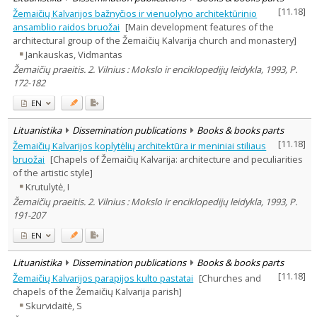
Historical periods
[
11.18
]
Žemaičių Kalvarijos bažnyčios ir vienuolyno architektūrinio
Lithuanian place names
ansamblio raidos bruožai
[Main development features of the
architectural group of the Žemaičių Kalvarija church and monastery]
Subject
Jankauskas, Vidmantas
Journal
Žemaičių praeitis. 2. Vilnius : Mokslo ir enciklopedijų leidykla, 1993, P.
172-182
EN
Lituanistika
Dissemination publications
Books & books parts
[
11.18
]
Žemaičių Kalvarijos koplytėlių architektūra ir meniniai stiliaus
bruožai
[Chapels of Žemaičių Kalvarija: architecture and peculiarities
of the artistic style]
Krutulytė, I
Žemaičių praeitis. 2. Vilnius : Mokslo ir enciklopedijų leidykla, 1993, P.
191-207
EN
Lituanistika
Dissemination publications
Books & books parts
[
11.18
]
Žemaičių Kalvarijos parapijos kulto pastatai
[Churches and
chapels of the Žemaičių Kalvarija parish]
Skurvidaitė, S