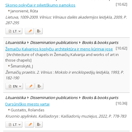
[
10.62
]
Skonio pokyčiai ir pilietiškumo pamokos
Janonienė, Rūta
Lietuva, 1009-2009. Vilnius: Vilniaus dailės akademijos leidykla, 2009, P.
287-295
LT
Lituanistika
Dissemination publications
Books & books parts
[
10.62
]
Žemaičių Kalvarijos koplyčių architektūra ir meno kūriniai jose
[Architecture of chapels in Žemaičių Kalvarija and works of art in
those chapels]
Šimanskytė, J
Žemaičių praeitis. 2. Vilnius : Mokslo ir enciklopedijų leidykla, 1993, P.
182-190
EN
Lituanistika
Dissemination publications
Books & books parts
[
10.36
]
Darsūniškio miesto vartai
Gustaitis, Rolandas
Kruonio apylinkės. Kaišiadorys : Kaišiadorių muziejus, 2022, P. 778-783
LT