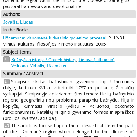
Užnemunė region within the limits of the Diocese of Samogitia:
pastoral framework and devotional life
Authors:
Jovaiša, Liudas
In the Book:
. P. 12-31..
Užnemunė: visuomenė ir dvasinio gyvenimo procesai
Vilnius: Kultūros, filosofijos ir meno institutas, 2005
Subject terms:
;
;
LT
Bažnyčios istorija / Church history
Lietuva (Lithuania)
;
;
Veliuona
Virbalis
16 amžius.
Summary / Abstract:
Straipsnis skirtas bažnytiniam gyvenimui toje Užnemunės
LT
dalyje, kuri nuo XVI a. vidurio iki 1797 m. priklausė Žemaičių
vyskupijai. Straipsnyje aptariamos šios temos: tikslių bažnytinio
regiono geografinių ribų problema, parapinių bažnyčių, filijų ir
koplyčių kūrimasis, Virbalio (vėliau – Veliuonos) dekanato
funkcionavimas, katalikų religinio gyvenimo formos ir apraiškos
(brolijos, šventės, atlaidai).
The article is focused upon the ecclesiastical life in the part
EN
of the Užnemunė region which belonged to the diocese of