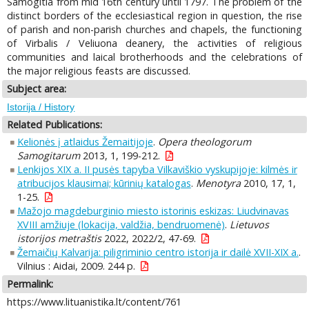
Samogitia from mid 16th century until 1797. The problem of the
distinct borders of the ecclesiastical region in question, the rise
of parish and non-parish churches and chapels, the functioning
of Virbalis / Veliuona deanery, the activities of religious
communities and laical brotherhoods and the celebrations of
the major religious feasts are discussed.
Subject area:
Istorija / History
Related Publications:
Kelionės į atlaidus Žemaitijoje
.
Opera theologorum
Samogitarum
2013, 1, 199-212.
Lenkijos XIX a. II pusės tapyba Vilkaviškio vyskupijoje: kilmės ir
atribucijos klausimai; kūrinių katalogas
.
Menotyra
2010, 17, 1,
1-25.
Mažojo magdeburginio miesto istorinis eskizas: Liudvinavas
XVIII amžiuje (lokacija, valdžia, bendruomenė)
.
Lietuvos
istorijos metraštis
2022, 2022/2, 47-69.
Žemaičių Kalvarija: piligriminio centro istorija ir dailė XVII-XIX a.
.
Vilnius : Aidai, 2009. 244 p.
Permalink:
https://www.lituanistika.lt/content/761