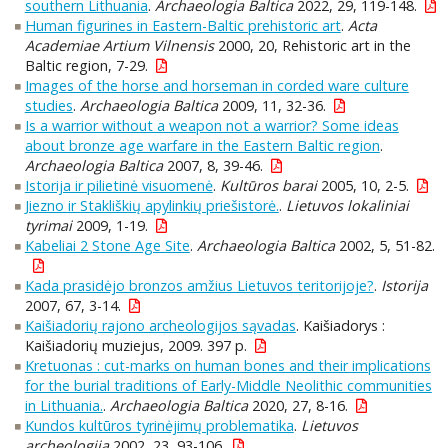
southern Lithuania
.
Archaeologia Baltica
2022, 29, 119-148.
Human figurines in Eastern-Baltic prehistoric art
.
Acta
Academiae Artium Vilnensis
2000, 20, Rehistoric art in the
Baltic region, 7-29.
Images of the horse and horseman in corded ware culture
studies
.
Archaeologia Baltica
2009, 11, 32-36.
Is a warrior without a weapon not a warrior? Some ideas
about bronze age warfare in the Eastern Baltic region
.
Archaeologia Baltica
2007, 8, 39-46.
Istorija ir pilietinė visuomenė
.
Kultūros barai
2005, 10, 2-5.
Jiezno ir Stakliškių apylinkių priešistorė.
.
Lietuvos lokaliniai
tyrimai
2009, 1-19.
Kabeliai 2 Stone Age Site
.
Archaeologia Baltica
2002, 5, 51-82.
Kada prasidėjo bronzos amžius Lietuvos teritorijoje?
.
Istorija
2007, 67, 3-14.
Kaišiadorių rajono archeologijos sąvadas
. Kaišiadorys :
Kaišiadorių muziejus, 2009. 397 p.
Kretuonas : cut-marks on human bones and their implications
for the burial traditions of Early-Middle Neolithic communities
in Lithuania.
.
Archaeologia Baltica
2020, 27, 8-16.
Kundos kultūros tyrinėjimų problematika
.
Lietuvos
archeologija
2002, 23, 93-106.