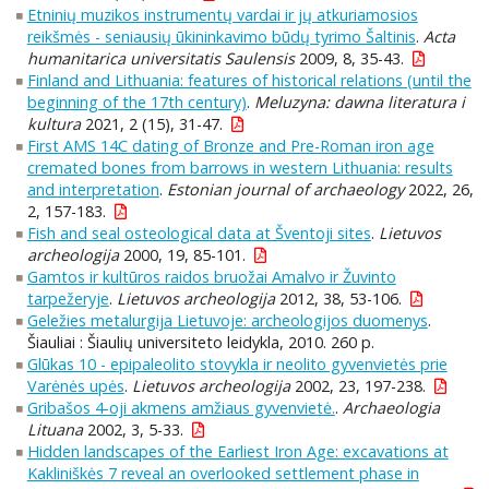
Etninių muzikos instrumentų vardai ir jų atkuriamosios
reikšmės - seniausių ūkininkavimo būdų tyrimo Šaltinis
.
Acta
humanitarica universitatis Saulensis
2009, 8, 35-43.
Finland and Lithuania: features of historical relations (until the
beginning of the 17th century)
.
Meluzyna: dawna literatura i
kultura
2021, 2 (15), 31-47.
First AMS 14C dating of Bronze and Pre-Roman iron age
cremated bones from barrows in western Lithuania: results
and interpretation
.
Estonian journal of archaeology
2022, 26,
2, 157-183.
Fish and seal osteological data at Šventoji sites
.
Lietuvos
archeologija
2000, 19, 85-101.
Gamtos ir kultūros raidos bruožai Amalvo ir Žuvinto
tarpežeryje
.
Lietuvos archeologija
2012, 38, 53-106.
Geležies metalurgija Lietuvoje: archeologijos duomenys
.
Šiauliai : Šiaulių universiteto leidykla, 2010. 260 p.
Glūkas 10 - epipaleolito stovykla ir neolito gyvenvietės prie
Varėnės upės
.
Lietuvos archeologija
2002, 23, 197-238.
Gribašos 4-oji akmens amžiaus gyvenvietė.
.
Archaeologia
Lituana
2002, 3, 5-33.
Hidden landscapes of the Earliest Iron Age: excavations at
Kakliniškės 7 reveal an overlooked settlement phase in