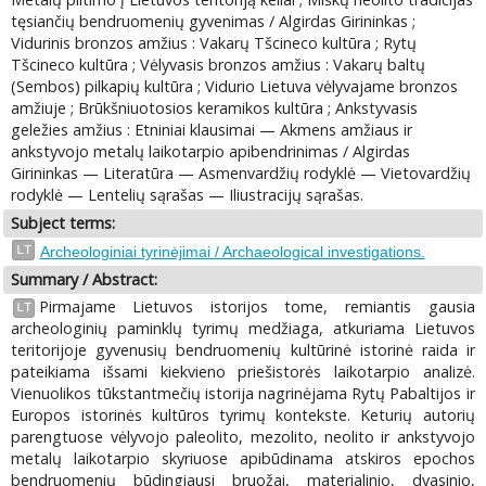
tęsiančių bendruomenių gyvenimas / Algirdas Girininkas ;
Vidurinis bronzos amžius : Vakarų Tšcineco kultūra ; Rytų
Tšcineco kultūra ; Vėlyvasis bronzos amžius : Vakarų baltų
(Sembos) pilkapių kultūra ; Vidurio Lietuva vėlyvajame bronzos
amžiuje ; Brūkšniuotosios keramikos kultūra ; Ankstyvasis
geležies amžius : Etniniai klausimai — Akmens amžiaus ir
ankstyvojo metalų laikotarpio apibendrinimas / Algirdas
Girininkas — Literatūra — Asmenvardžių rodyklė — Vietovardžių
rodyklė — Lentelių sąrašas — Iliustracijų sąrašas.
Subject terms:
LT
Archeologiniai tyrinėjimai / Archaeological investigations.
Summary / Abstract:
Pirmajame Lietuvos istorijos tome, remiantis gausia
LT
archeologinių paminklų tyrimų medžiaga, atkuriama Lietuvos
teritorijoje gyvenusių bendruomenių kultūrinė istorinė raida ir
pateikiama išsami kiekvieno priešistorės laikotarpio analizė.
Vienuolikos tūkstantmečių istorija nagrinėjama Rytų Pabaltijos ir
Europos istorinės kultūros tyrimų kontekste. Keturių autorių
parengtuose vėlyvojo paleolito, mezolito, neolito ir ankstyvojo
metalų laikotarpio skyriuose apibūdinama atskiros epochos
bendruomenių būdingiausi bruožai, materialinio, dvasinio,