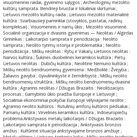
visuomeninei raidai, gyvenimo sąlygos ; Archeologinių mezolito
kultūrų samprata. Bendrieji bruožai ir lokaliniai skirtumai ;
Lietuvos mezolito kultūrų raida ; Lietuvos mezolito materialinė
kultūra : Svarbiausieji paminklai (stovyklos, pastatai, radinių
kompleksai) ; Visuomeninis ir namų ūkis ; Mezolito visuomenė.
Socialinė organizacija ir dvasinis gyvenimas — Neolitas / Algirdas
Girininkas : Laikotarpio samprata ir periodizacija : Neolito
samprata ; Neolito tyrimų istorija ir problematika ; Neolito
periodizacija ; Miškų neolitas : Rytų ir Vakarų Lietuvos neolitas :
Narvos kultūra ; Šukinės-duobelinės keramikos kultūra ; Pietų
Lietuvos neolitas : Dubičių kultūra ; Neolitinė Nemuno kultūra ;
Miškų neolito bendruomenių gyvensena : Medžioklė ; Žvejyba ;
Žaliavos gavyba ; Gyvulininkystė ir žemdirbystė ; Miškų neolito
bendruomenių struktūra ; Miškų neolito bendruomenių dvasinė
kultūra ; Agrarinis neolitas / Džiugas Brazaitis : Neolitizacijos
procesas ; Gamybinio ūkio pradžia Europoje ir Lietuvoje ;
Socialiniai-ekonominiai pokyčiai Europoje vėlyvajame neolite ;
Agrarinio neolito kultūros : Rutulinių amforų kultūros pėdsakai ;
Pamarių kultūra ; Virvelinės keramikos kultūra ; Indoeuropiečių
problema.Ankstyvasis metalų laikotarpis / Džiugas Brazaitis :
Laikotarpio samprata ir periodizacija ; Ankstyvasis bronzos
amžius : Kultūrinė situacija ankstyvajame bronzos amžiuje ;
Metalų plitimo į Lietuvos teritoriją keliai ; Miškų neolito tradicijas