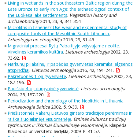
Living in wetlands in the southeastern Baltic region during the
Late Bronze to early Iron Age: the archaeological context of
the Luokesa lake settlements
.
Vegetation history and
archaeobotany
2014, 23, 4, 341-354.
Microliths in fisheries? Use-wear and experimental study of
composite tools of the Mesolithic South Lithuania.
.
Arheoloģija un etnogrāfija
2016, 29, 31-45.
Migraciniai procesai Rytų Pabaltijyje vėlyvajame neolite.
Virvelinės keramikos kultūra
.
Lietuvos archeologija
2002, 23,
73-92.
Narkūnų piliakalnių ir papėdės gyvenvietės keramika: elgsenos
atspindžiai
.
Lietuvos archeologija
2016, 42, 191-241.
Pakretuonės 1-oji gyvenvietė
.
Lietuvos archeologija
2002, 23,
187-196.
Papiškių 4-oji durpyninė gyvenvietė
.
Lietuvos archeologija
2004, 25, 187-220.
Periodization and chronology of the Neolithic in Lithuania
.
Archaeologia Baltica
2002, 5, 9-39.
Priešistorinės Vakarų Lietuvos gintaro tradicijos perėmimas ir
raiška šiuolaikinėje visuomenėje
.
Etninės kultūros tradicijų
tęstinumas ir iššūkiai šiuolaikinėje visuomenėje.
Klaipėda:
Klaipėdos universiteto leidykla, 2009. P. 41-57.