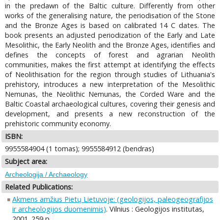
in the predawn of the Baltic culture. Differently from other
works of the generalising nature, the periodisation of the Stone
and the Bronze Ages is based on calibrated 14 C dates. The
book presents an adjusted periodization of the Early and Late
Mesolithic, the Early Neolith and the Bronze Ages, identifies and
defines the concepts of forest and agrarian Neolith
communities, makes the first attempt at identifying the effects
of Neolithisation for the region through studies of Lithuania's
prehistory, introduces a new interpretation of the Mesolithic
Nemunas, the Neolithic Nemunas, the Corded Ware and the
Baltic Coastal archaeological cultures, covering their genesis and
development, and presents a new reconstruction of the
prehistoric community economy.
ISBN:
9955584904 (1 tomas); 9955584912 (bendras)
Subject area:
Archeologija / Archaeology
Related Publications:
Akmens amžius Pietų Lietuvoje: (geologijos, paleogeografijos
ir archeologijos duomenimis)
. Vilnius : Geologijos institutas,
2001. 259 p.