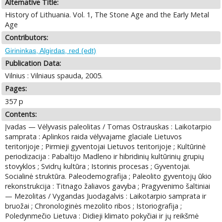
Alternative Title:
History of Lithuania. Vol. 1, The Stone Age and the Early Metal
Age
Contributors:
Girininkas, Algirdas, red (edt)
Publication Data:
Vilnius : Vilniaus spauda, 2005.
Pages:
357 p
Contents:
Įvadas — Vėlyvasis paleolitas / Tomas Ostrauskas : Laikotarpio
samprata : Aplinkos raida vėlyvajame glaciale Lietuvos
teritorijoje ; Pirmieji gyventojai Lietuvos teritorijoje ; Kultūrinė
periodizacija : Pabaltijo Madleno ir hibridinių kultūrinių grupių
stovyklos ; Svidrų kultūra ; Istorinis procesas ; Gyventojai.
Socialinė struktūra. Paleodemografija ; Paleolito gyventojų ūkio
rekonstrukcija : Titnago žaliavos gavyba ; Pragyvenimo šaltiniai
— Mezolitas / Vygandas Juodagalvis : Laikotarpio samprata ir
bruožai ; Chronologinės mezolito ribos ; Istoriografija ;
Poledynmečio Lietuva : Didieji klimato pokyčiai ir jų reikšmė