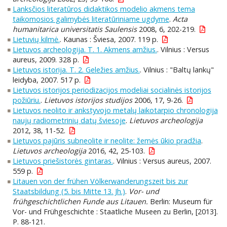
Lanksčios literatūros didaktikos modelio akmens tema
taikomosios galimybės literatūriniame ugdyme
.
Acta
humanitarica universitatis Saulensis
2008, 6, 202-219.
Lietuvių kilmė.
. Kaunas : Šviesa, 2007. 119 p.
Lietuvos archeologija. T. 1. Akmens amžius.
. Vilnius : Versus
aureus, 2009. 328 p.
Lietuvos istorija. T. 2. Geležies amžius.
. Vilnius : "Baltų lankų"
leidyba, 2007. 517 p.
Lietuvos istorijos periodizacijos modeliai socialinės istorijos
požiūriu.
.
Lietuvos istorijos studijos
2006, 17, 9-26.
Lietuvos neolito ir ankstyvojo metalų laikotarpio chronologija
naujų radiometrinių datų šviesoje
.
Lietuvos archeologija
2012, 38, 11-52.
Lietuvos pajūris subneolite ir neolite: žemės ūkio pradžia
.
Lietuvos archeologija
2016, 42, 25-103.
Lietuvos priešistorės gintaras.
. Vilnius : Versus aureus, 2007.
559 p.
Litauen von der frühen Völkerwanderungszeit bis zur
Staatsbildung (5. bis Mitte 13. Jh.)
.
Vor- und
frühgeschichtlichen Funde aus Litauen.
Berlin: Museum für
Vor- und Frühgeschichte : Staatliche Museen zu Berlin, [2013].
P. 88-121.