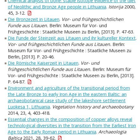
Chemical analysis of bone: stable isotope evidence of the diet
of Neolithic and Bronze Age people in Lithuania
.
Istorija
2000,
45, 3-12.
Die Bronzezeit in Litauen
.
Vor- und frühgeschichtlichen
Funde aus Litauen.
Berlin: Museum für Vor- und
Frühgeschichte : Staatliche Museen zu Berlin, [2013]. P. 47-63.
Die Funde der Steinzeit aus Litauen und ihr kultureller Kontext
.
Vor- und frühgeschichtlichen Funde aus Litauen.
Berlin:
Museum für Vor- und Frühgeschichte : Staatliche Museen zu
Berlin, [2013]. P. 20-46.
Die Römische Kaiserzeit in Litauen
.
Vor- und
frühgeschichtlichen Funde aus Litauen.
Berlin: Museum für
Vor- und Frühgeschichte : Staatliche Museen zu Berlin, [2013].
P. 64-87.
Environment and agriculture of the transitional period from
the Late Bronze to early Iron Age in the eastern Baltic: an
archaeobotanical case study of the lakeshore settlement
Luokesa 1, Lithuania
.
Vegetation history and archaeobotany
2014, 23, 4, 403-418.
Essential changes in the composition of copper alloys reveal
technological diversities in the transition from the Earliest Iron
Age to the Early Roman period in Lithuania
.
Archaeologia
Baltica
2021, 28, 39-62.