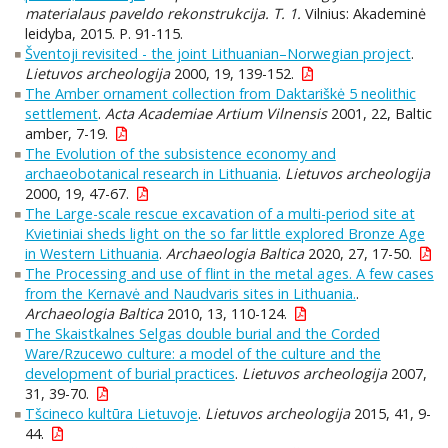
materialaus paveldo rekonstrukcija. T. 1.
Vilnius: Akademinė
leidyba, 2015. P. 91-115.
Šventoji revisited - the joint Lithuanian–Norwegian project
.
Lietuvos archeologija
2000, 19, 139-152.
The Amber ornament collection from Daktariškė 5 neolithic
settlement
.
Acta Academiae Artium Vilnensis
2001, 22, Baltic
amber, 7-19.
The Evolution of the subsistence economy and
archaeobotanical research in Lithuania
.
Lietuvos archeologija
2000, 19, 47-67.
The Large-scale rescue excavation of a multi-period site at
Kvietiniai sheds light on the so far little explored Bronze Age
in Western Lithuania
.
Archaeologia Baltica
2020, 27, 17-50.
The Processing and use of flint in the metal ages. A few cases
from the Kernavė and Naudvaris sites in Lithuania.
.
Archaeologia Baltica
2010, 13, 110-124.
The Skaistkalnes Selgas double burial and the Corded
Ware/Rzucewo culture: a model of the culture and the
development of burial practices
.
Lietuvos archeologija
2007,
31, 39-70.
Tšcineco kultūra Lietuvoje
.
Lietuvos archeologija
2015, 41, 9-
44.