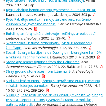
Rytų Lietuva neolito ir bronzos amžiaus sandūroje
. Vilnius,
2002. 137, [61] lap.
Rytų Pabaltijo bendruomenių gyvensena XI-II tūkst. pr. Kr.
.
Kaunas : Lietuvos veterinarijos akademija, 2004. 303 p.
Rytų Pabaltijo neolito – senojo žalvario amžiaus ūkinio ir
visuomeninio gyvenimo modelis
.
Lietuvos istorijos metraštis
2000, 1999, 5-25.
Rutulinių amforų kultūra Lietuvoje - reiškinys ar epizodas?
.
Lietuvos archeologija
2002, 23, 29-40.
Skaitmeninis Lietuvos archeologinių vietų ir radimviečių
žemėlapis
.
Lietuvos archeologija
2012, 38, 339-356.
Socialinės organizacijos raida Dubingių mikroregione I a. – XVI
a. viduryje: teorinis modelis
.
Lituanistica
2013, 4, 252-283.
Stone age amber figurines from the Baltic area
.
Acta
Academiae Artium Vilnensis
2001, 22, Baltic amber, 77-85.
Stray ground stone axes from Užnemunė
.
Archaeologia
Baltica
2002, 5, 41-50.
Sūduvos krašto etninių žemių susigrąžinimo 600-ųjų metinių
sukaktis. Istorijos pamokos
.
Terra Jatwezenorum
2022, 14, 1,
16-63, 275-276, 289-290.
Šulinių ir juose rastų liepos žievės kibirėlių rekonstrukcija pagal
IV-VIII a. Lieporių 1-osios gyvenvietės radinius: mokslas,
patirtis, edukacija.
.
Eksperimentinė archeologija: Lietuvos