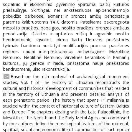
socialinio ir ekonominio gyvenimo ypatumai baltų kultūros
priešaušryje. Skirtingai, nei ankstesniuose apibendrinamojo
pobūdžio darbuose, akmens ir bronzos amžių periodizacija
paremta kalibruotomis 14 C datomis. Pateikiama pakoreguota
mezolito pradžios, pabaigos, neolito pradžios, bronzos amžiaus
periodizacija, išskirtos ir aptartos miškų ir agrarinio neolito
bendruomenių sąvokos, pirmą kartą Lietuvos priešistorės
tyrimais bandoma nustatyti neolitizacijos proceso pasekmes
regione, naujai interpretuojamos archeologinės Mezolitinė
Nemuno, Neolitinė Nemuno, Virvelinės keramikos ir Pamarių
kultūros, jų genezė ir raida, pristatoma nauja priešistorės
bendruomenių ūkio rekonstrukcija.
Based on the rich material of archaeological monument
EN
studies, Vol. 1 of The History of Lithuania reconstructs the
cultural and historical development of communities that resided
in the territory of Lithuania and presents detailed analysis of
each prehistoric period. The history that spans 11 millennia is
studied within the context of historical culture of Eastern Baltics
and Europe. The chapters dealing with the Late Palaeolithic, the
Mesolithic, the Neolith and the Early Metal Ages and composed
by four authors define the most typical features of the material,
spiritual, social and economic life of communities of each epoch