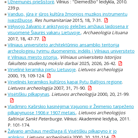
Užnemunės priešistorė
. Vilnius : "Diemedžio" leidykla, 2010.
239 p.
Vanduo, jūra ir jūros kultūra žmonijos muzikos instrumentų
įvaizdžiuose
.
Res humanitariae
2015, 18, 7-31.
Vėlyvojo žalvario ir ankstyvojo geležies amžiaus laidosena ir
visuomenė Šiaurės vakarų Lietuvoje.
.
Archaeologia Lituana
2017, 18, 47-77.
Vilniaus universiteto architektūrinio ansamblio teritorija
archeologinių tyrimų duomenimis: indėlis į Vilniaus universiteto
ir Vilniaus miesto istoriją.
.
Vilniaus universiteto Istorijos
fakulteto studentų mokslo darbai
2025, 2026, 26-42.
Virvelinė keramika pietų Lietuvoje
.
Lietuvos archeologija
2000, 19, 109-124.
Virvelinės keramikos kultūros kapai Rytų Baltijos regione
.
Lietuvos archeologija
2007, 31, 71-90.
Visėtiškių pilkapynas
.
Lietuvos archeologija
2000, 20, 21-99.
Vladimiro Kaširskio kasinėjimai Vajuonio ir Žeimenio tarpežerio
pilkapynuose 1906 ir 1907 metais.
.
Lietuvos archeologijos
šaltiniai Sankt Peterburge.
Vilnius: Akademinė leidyba, 2011.
P. 101-174.
Žalvario amžiaus medžiaga iš Visėtiškių pilkapyno ir jo
aplinkos
.
Lietuvos archeologija
2000, 20, 101-114.