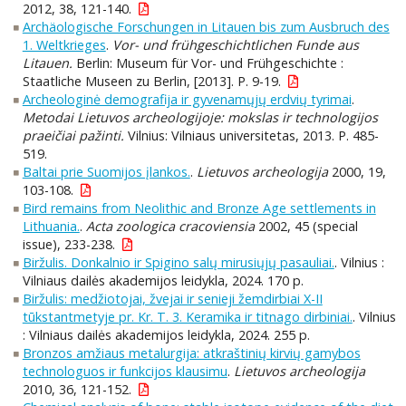
2012, 38, 121-140.
Archäologische Forschungen in Litauen bis zum Ausbruch des
1. Weltkrieges
.
Vor- und frühgeschichtlichen Funde aus
Litauen.
Berlin: Museum für Vor- und Frühgeschichte :
Staatliche Museen zu Berlin, [2013]. P. 9-19.
Archeologinė demografija ir gyvenamųjų erdvių tyrimai
.
Metodai Lietuvos archeologijoje: mokslas ir technologijos
praeičiai pažinti.
Vilnius: Vilniaus universitetas, 2013. P. 485-
519.
Baltai prie Suomijos įlankos.
.
Lietuvos archeologija
2000, 19,
103-108.
Bird remains from Neolithic and Bronze Age settlements in
Lithuania.
.
Acta zoologica cracoviensia
2002, 45 (special
issue), 233-238.
Biržulis. Donkalnio ir Spigino salų mirusiųjų pasauliai.
. Vilnius :
Vilniaus dailės akademijos leidykla, 2024. 170 p.
Biržulis: medžiotojai, žvejai ir senieji žemdirbiai X-II
tūkstantmetyje pr. Kr. T. 3. Keramika ir titnago dirbiniai.
. Vilnius
: Vilniaus dailės akademijos leidykla, 2024. 255 p.
Bronzos amžiaus metalurgija: atkraštinių kirvių gamybos
technologuos ir funkcijos klausimu
.
Lietuvos archeologija
2010, 36, 121-152.