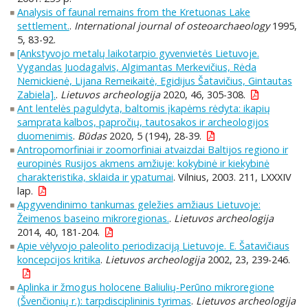
Analysis of faunal remains from the Kretuonas Lake
settlement.
.
International journal of osteoarchaeology
1995,
5, 83-92.
[Ankstyvojo metalų laikotarpio gyvenvietės Lietuvoje.
Vygandas Juodagalvis, Algimantas Merkevičius, Rėda
Nemickienė, Lijana Remeikaitė, Egidijus Šatavičius, Gintautas
Zabiela].
.
Lietuvos archeologija
2020, 46, 305-308.
Ant lentelės paguldyta, baltomis įkapėms rėdyta: ikapių
samprata kalbos, papročių, tautosakos ir archeologijos
duomenimis
.
Būdas
2020, 5 (194), 28-39.
Antropomorfiniai ir zoomorfiniai atvaizdai Baltijos regiono ir
europinės Rusijos akmens amžiuje: kokybinė ir kiekybinė
charakteristika, sklaida ir ypatumai
. Vilnius, 2003. 211, LXXXIV
lap.
Apgyvendinimo tankumas geležies amžiaus Lietuvoje:
Žeimenos baseino mikroregionas.
.
Lietuvos archeologija
2014, 40, 181-204.
Apie vėlyvojo paleolito periodizaciją Lietuvoje. E. Šatavičiaus
koncepcijos kritika
.
Lietuvos archeologija
2002, 23, 239-246.
Aplinka ir žmogus holocene Baliulių-Perūno mikroregione
(Švenčionių r.): tarpdisciplininis tyrimas
.
Lietuvos archeologija