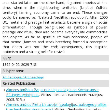
area started later; on the other hand, it gained impetus at the
time, when in the neighbouring territories (Unetice Culture
territory) farming economy came to an end. These changes
could be named as "belated Neolithic revolution". After 2000
ВС, metal and prestige flint artefacts became a sign of social
differentiation. Though being used as symbols of power,
prestige and ritual, they also became everyday life commodities
and objects. As far as spiritual life was concerned, people of
that period (farmers and stock breeders) formed a conception
that death was not the end; consequently, this inspired
optimism and a strong belief in revival.
ISSN:
1392-0456; 2029-7181
Subject area:
Archeologija / Archaeology
Related Publications:
Akmens amžiaus žvejai prie Pajūrio lagūnos: Šventosios ir
Būtingės tyrinėjimai.
. Vilnius : Lietuvos nacionalinis muziejus,
2005. 525 p.
Akmens amžius Pietų Lietuvoje: (geologijos, paleogeografijos
ir archeologijos duomenimis)
. Vilnius : Geologijos institutas,