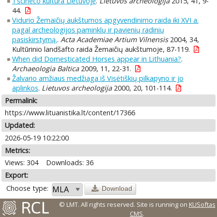
Tšcineco kultūra Lietuvoje
.
Lietuvos archeologija
2015, 41, 9-
44.
Vidurio Žemaičių aukštumos apgyvendinimo raida iki XVI a.
pagal archeologijos paminklų ir pavienių radinių
pasiskirstymą.
.
Acta Academiae Artium Vilnensis
2004, 34,
Kultūrinio landšafto raida Žemaičių aukštumoje, 87-119.
When did Domesticated Horses appear in Lithuania?
.
Archaeologia Baltica
2009, 11, 22-31.
Žalvario amžiaus medžiaga iš Visėtiškių pilkapyno ir jo
aplinkos
.
Lietuvos archeologija
2000, 20, 101-114.
Permalink:
https://www.lituanistika.lt/content/17366
Updated:
2026-05-19 10:22:00
Metrics:
Views: 304
Downloads: 36
Export:
Choose type:
Download
© LMT. All rights reserved.
Site is running on
KUSoftas
CMS
.