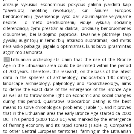
amžiuje vykusius ekonominius pokyčius galima įvardinti kaip
"pavėluotą neolitinę revoliuciją", kuri Šiaurės Europos
bendruomenių gyvensenoje vyko dar viduriniajame-vėlyvajame
neolite. To meto bendruomenių viduje vykusią socialinę
diferenciaciją žymi prestižiniai daiktai, priklausę bendruomenės
diduomenei, bei laidojimo papročiai. Dvasinėje plotmėje tarp
gyvulių augintojų ir žemdirbių atsirado supratimas, kad mirtis
nėra visko pabaiga, įsigalėjo optimizmas, kuris buvo įprasmintas
atgimimo samprata.
Lithuanian archeologists claim that the rise of the Bronze
EN
Age in the Lithuanian area could be delimited within the period
of 700 years. Therefore, this research, on the basis of the latest
data in the spheres of archaeology, radiocarbon 14C dating,
landscape archaeology, palynology and zooarchaeology, aims
to define the exact date of the emergence of the Bronze Age
as well as to throw some light on economic and social changes
during this period. Qualitative radiocarbon dating is the best
means to solve chronological problems (Table 1), and it proves
that in the Lithuanian area the early Bronze Age started ca 2000
ВС. This period (2000-1650 ВС) was marked by the emergence
of farming economy and its rapid spread (Table 2). Compared
to other Central European territories, farming in the Lithuanian