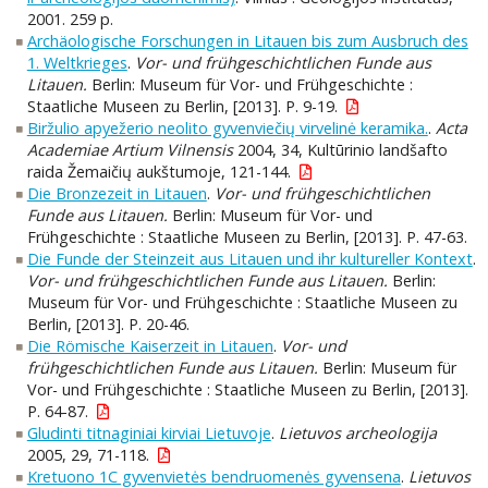
2001. 259 p.
Archäologische Forschungen in Litauen bis zum Ausbruch des
1. Weltkrieges
.
Vor- und frühgeschichtlichen Funde aus
Litauen.
Berlin: Museum für Vor- und Frühgeschichte :
Staatliche Museen zu Berlin, [2013]. P. 9-19.
Biržulio apyežerio neolito gyvenviečių virvelinė keramika.
.
Acta
Academiae Artium Vilnensis
2004, 34, Kultūrinio landšafto
raida Žemaičių aukštumoje, 121-144.
Die Bronzezeit in Litauen
.
Vor- und frühgeschichtlichen
Funde aus Litauen.
Berlin: Museum für Vor- und
Frühgeschichte : Staatliche Museen zu Berlin, [2013]. P. 47-63.
Die Funde der Steinzeit aus Litauen und ihr kultureller Kontext
.
Vor- und frühgeschichtlichen Funde aus Litauen.
Berlin:
Museum für Vor- und Frühgeschichte : Staatliche Museen zu
Berlin, [2013]. P. 20-46.
Die Römische Kaiserzeit in Litauen
.
Vor- und
frühgeschichtlichen Funde aus Litauen.
Berlin: Museum für
Vor- und Frühgeschichte : Staatliche Museen zu Berlin, [2013].
P. 64-87.
Gludinti titnaginiai kirviai Lietuvoje
.
Lietuvos archeologija
2005, 29, 71-118.
Kretuono 1C gyvenvietės bendruomenės gyvensena
.
Lietuvos