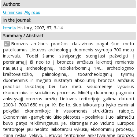
Authors:
Girininkas, Algirdas
In the Journal:
History, 2007, 67, 3-14
Istorija
Summary / Abstract:
Bronzos amžiaus pradžios datavimas pagal šiuo metu
LT
pateikiamus Lietuvos archeologų duomenis svyruoja 700 metų
intervalu. Todėl šiame straipsnyje stengtasi pažvelgti į
pereinamąjį iš neolito į bronzos amžiaus laikmetį remiantis
naujausių archeologinių, radiokarboninių 14C, archeologinio
kraštovaizdžio, palinologinių, zooarcheologinių tyrimų
duomenimis ir mėginti nustatyti absoliutinį bronzos amžiaus
pradžios laikotarpį bei tuo metu visuomenėje vykusius
ekonominius ir socialinius procesus. Minėtų duomenų pagrindu
ankstyvąjį bronzos amžių Lietuvos teritorijoje galima datuoti
2000-1 700/1650 m. pr. Kr. Be to, šiuo laikotarpiu įvyko esminiai
pokyčiai ekonomikoje ir visuomenės struktūros raidoje.
Ekonominiai -gamybinio ūkio plėtotės - poslinkiai šiuo laikmečiu
buvo patys reikšmingiausi. Jie, skirtingai nuo Vidurio Europos
teritorijoje jau neolito laikotarpiu vykusių ekonominių procesų,
gana ryškiai vėlavo. Lietuvos teritorijoje ankstyvajame bronzos