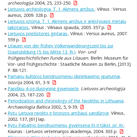
archeologija
2004, 25, 233-250.
Lietuvos archeologija. T. 1. Akmens amžius.
. Vilnius : Versus
aureus, 2009. 328 p.
Lietuvos istorija. T. 1. Akmens amžius ir ankstyvasis metalų
laikotarpis.
. Vilnius : Vilniaus spauda, 2005. 357 p.
Lietuvos priešistorės gintaras.
. Vilnius : Versus aureus, 2007.
559 p.
Litauen von der frühen Völkerwanderungszeit bis zur
Staatsbildung (5. bis Mitte 13. Jh.)
.
Vor- und
frühgeschichtlichen Funde aus Litauen.
Berlin: Museum für
Vor- und Frühgeschichte : Staatliche Museen zu Berlin, [2013].
P. 88-121.
Pamarių kultūros bendruomenių ūkininkavimo ypatumai
.
Istorija
2004, 61, 3-9.
Papiškių 4-oji durpyninė gyvenvietė
.
Lietuvos archeologija
2004, 25, 187-220.
Periodization and chronology of the Neolithic in Lithuania
.
Archaeologia Baltica
2002, 5, 9-39.
Rytų Lietuva neolito ir bronzos amžiaus sandūroje
. Vilnius,
2002. 137, [61] lap.
Rytų Pabaltijo bendruomenių gyvensena XI-II tūkst. pr. Kr.
.
Kaunas : Lietuvos veterinarijos akademija, 2004. 303 p.