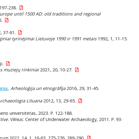
197-238.
urope until 1500 AD: old traditions and regional
5.
, 37-61.
iniai tyrinėjimai Lietuvoje 1990 ir 1991 metais
1992, 1, 11-15.
p.
s muziejų rinkiniai
2021, 20, 10-27.
ania.
.
Arheoloģija un etnogrāfija
2016, 29, 31-45.
rchaeologia Lituana
2012, 13, 29-65.
erio universitetas, 2023. P. 122-188.
tive.
Vilnius: Center of Underwater Archaeology, 2011. P. 93-
orum
2022, 14, 1, 16-63, 275-276, 289-290.