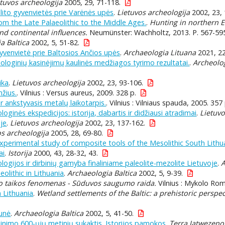
etuvos archeologija
2005, 29, 71-118.
eolito gyvenvietės prie Varėnės upės
.
Lietuvos archeologija
2002, 23, 
from the Late Palaeolithic to the Middle Ages.
.
Hunting in northern E
d continental influences.
Neumünster: Wachholtz, 2013. P. 567-59
a Baltica
2002, 5, 51-82.
yvenvietė prie Baltosios Ančios upės
.
Archaeologia Lituana
2021, 22
loginių kasinėjimų kaulinės medžiagos tyrimo rezultatai.
.
Archeolog
ika
.
Lietuvos archeologija
2002, 23, 93-106.
mžius.
. Vilnius : Versus aureus, 2009. 328 p.
ir ankstyvasis metalų laikotarpis.
. Vilnius : Vilniaus spauda, 2005. 357 
oginės ekspedicijos: istorija, dabartis ir didžiausi atradimai
.
Lietuvo
oje
.
Lietuvos archeologija
2002, 23, 137-162.
os archeologija
2005, 28, 69-80.
experimental study of composite tools of the Mesolithic South Lithu
ai
.
Istorija
2000, 43, 28-32, 43.
ogijos ir dirbinių gamyba finaliniame paleolite-mezolite Lietuvoje
.
A
olithic in Lithuania
.
Archaeologia Baltica
2002, 5, 9-39.
 taikos fenomenas - Sūduvos saugumo raida.
Vilnius : Mykolo Rom
n Lithuania
.
Wetland settlements of the Baltic: a prehistoric perspec
unė
.
Archaeologia Baltica
2002, 5, 41-50.
inimo 600-ųjų metinių sukaktis. Istorijos pamokos
.
Terra Jatwezen