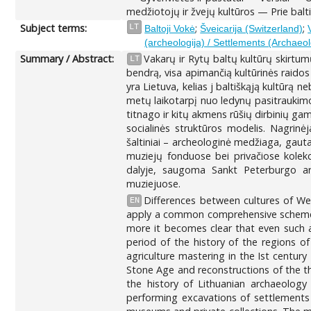
medžiotojų ir žvejų kultūros — Prie balt
Subject terms:
;
;
LT
Baltoji Vokė
Šveicarija (Switzerland)
(archeologija) / Settlements (Archaeol
Summary / Abstract:
Vakarų ir Rytų baltų kultūrų skirtum
LT
bendrą, visa apimančią kultūrinės raidos 
yra Lietuva, kelias j baltiškąją kultūrą 
metų laikotarpį nuo ledynų pasitraukimo 
titnago ir kitų akmens rūšių dirbinių ga
socialinės struktūros modelis. Nagrinė
šaltiniai – archeologinė medžiaga, gau
muziejų fonduose bei privačiose kolekc
dalyje, saugoma Sankt Peterburgo arche
muziejuose.
Differences between cultures of West
EN
apply a common comprehensive scheme o
more it becomes clear that even such a 
period of the history of the regions o
agriculture mastering in the Ist century 
Stone Age and reconstructions of the th
the history of Lithuanian archaeolog
performing excavations of settlements