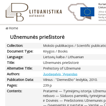
Home
Užnemunės priešistorė
Collection:
Mokslo publikacijos / Scientific publicati
Document Type:
Knygos / Books
Language:
Lietuvių kalba / Lithuanian
Title:
Užnemunės priešistorė
Alternative Title:
Prehistory of Užnemunė
Authors:
Juodagalvis, Vygandas
Publication Data:
Vilnius : "Diemedžio" leidykla, 2010.
Pages:
239 p
Contents:
Pratarmė — Tyrinėjimų istorija. Užnemun
nebuvo — Sūduvos paminklų tyrinėjimai 
ir Dovinės — Priešistorinis Užnemunės 
— Gyvenvietės ir pastatai — Verslai — Ū