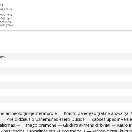
ons
ė archeologinėje literatūroje — Krašto paleogeografinė apžvalga. Ar
— Prie didžiausio Užnemunės ežero Dusios — Zapsės upės ir Veisie
palikimas — Titnago pramonė — Gludinti akmens dirbiniai — Kaulo i
kinės veiklos ir socialinės struktūros modelis — Archeologinių kult