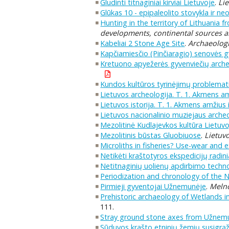
Gludinti titnaginiai kirviai Lietuvoje
.
Li
Glūkas 10 - epipaleolito stovykla ir n
Hunting in the territory of Lithuania 
developments, continental sources an
Kabeliai 2 Stone Age Site
.
Archaeologi
Kapčiamiesčio (Pinčiaragio) senovės g
Kretuono apyežerės gyvenviečių archeo
Kundos kultūros tyrinėjimų problemat
Lietuvos archeologija. T. 1. Akmens a
Lietuvos istorija. T. 1. Akmens amžius 
Lietuvos nacionalinio muziejaus archeol
Mezolitinė Kudlajevkos kultūra Lietuv
Mezolitinis būstas Gluobiuose
.
Lietuv
Microliths in fisheries? Use-wear and 
Netikėti kraštotyros ekspedicijų radini
Netitnaginių uolienų apdirbimo technol
Periodization and chronology of the Ne
Pirmieji gyventojai Užnemunėje
.
Melno
Prehistoric archaeology of Wetlands i
111.
Stray ground stone axes from Užnem
Sūduvos krašto etninių žemių susigrąž