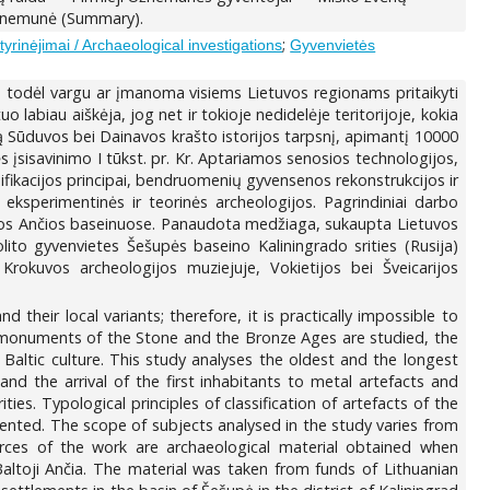
f Užnemunė (Summary).
;
tyrinėjimai / Archaeological investigations
Gyvenvietės
se, todėl vargu ar įmanoma visiems Lietuvos regionams pritaikyti
labiau aiškėja, jog net ir tokioje nedidelėje teritorijoje, kokia
usią Sūduvos bei Dainavos krašto istorijos tarpsnį, apimantį 10000
 įsisavinimo I tūkst. pr. Kr. Aptariamos senosios technologijos,
ifikacijos principai, bendruomenių gyvensenos rekonstrukcijos ir
eksperimentinės ir teorinės archeologijos. Pagrindiniai darbo
osios Ančios baseinuose. Panaudota medžiaga, sukaupta Lietuvos
ito gyvenvietes Šešupės baseino Kaliningrado srities (Rusija)
Krokuvos archeologijos muziejuje, Vokietijos bei Šveicarijos
their local variants; therefore, it is practically impossible to
 monuments of the Stone and the Bronze Ages are studied, the
 Baltic culture. This study analyses the oldest and the longest
d the arrival of the first inhabitants to metal artefacts and
ies. Typological principles of classification of artefacts of the
ented. The scope of subjects analysed in the study varies from
urces of the work are archaeological material obtained when
ltoji Ančia. The material was taken from funds of Lithuanian