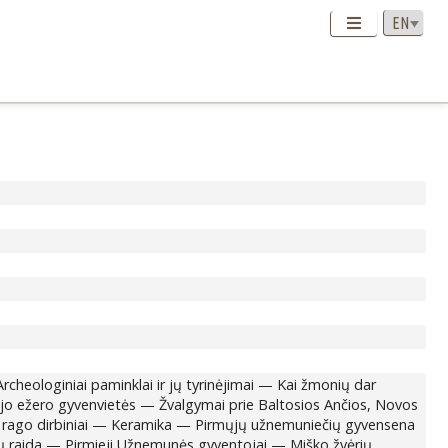
cheologiniai paminklai ir jų tyrinėjimai — Kai žmonių dar
jo ežero gyvenvietės — Žvalgymai prie Baltosios Ančios, Novos
r rago dirbiniai — Keramika — Pirmųjų užnemuniečių gyvensena
ūrų raida — Pirmieji Užnemunės gyventojai — Miško žvėrių