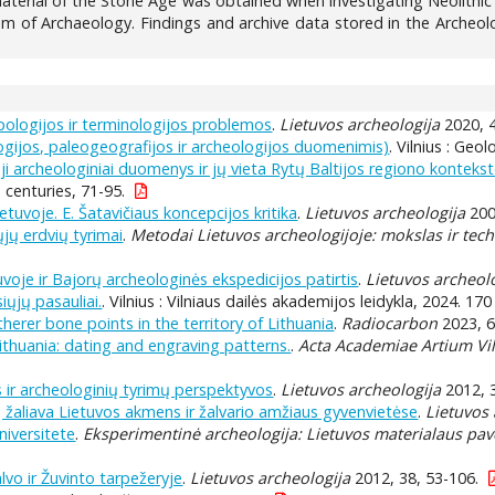
terial of the Stone Age was obtained when investigating Neolithic se
um of Archaeology. Findings and archive data stored in the Arch
Tipologijos ir terminologijos problemos
.
Lietuvos archeologija
2020, 4
gijos, paleogeografijos ir archeologijos duomenimis)
. Vilnius : Geo
i archeologiniai duomenys ir jų vieta Rytų Baltijos regiono konteks
 centuries, 71-95.
etuvoje. E. Šatavičiaus koncepcijos kritika
.
Lietuvos archeologija
200
jų erdvių tyrimai
.
Metodai Lietuvos archeologijoje: mokslas ir techn
voje ir Bajorų archeologinės ekspedicijos patirtis
.
Lietuvos archeol
siųjų pasauliai.
. Vilnius : Vilniaus dailės akademijos leidykla, 2024. 170
herer bone points in the territory of Lithuania
.
Radiocarbon
2023, 6
ithuania: dating and engraving patterns.
.
Acta Academiae Artium Vi
s ir archeologinių tyrimų perspektyvos
.
Lietuvos archeologija
2012, 3
ų žaliava Lietuvos akmens ir žalvario amžiaus gyvenvietėse
.
Lietuvos 
niversitete
.
Eksperimentinė archeologija: Lietuvos materialaus pave
lvo ir Žuvinto tarpežeryje
.
Lietuvos archeologija
2012, 38, 53-106.