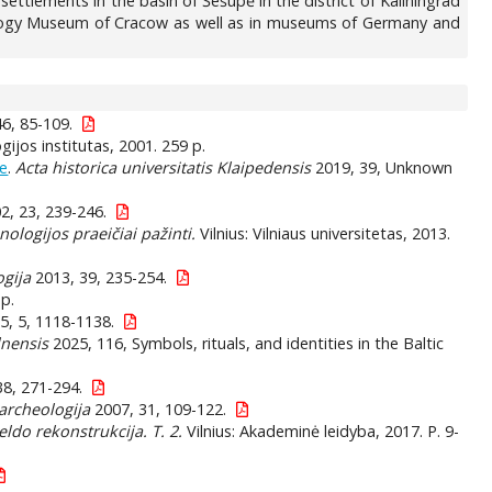
ttlements in the basin of Šešupė in the district of Kaliningrad
eology Museum of Cracow as well as in museums of Germany and
6, 85-109.
logijos institutas, 2001. 259 p.
te
.
Acta historica universitatis Klaipedensis
2019, 39, Unknown
2, 23, 239-246.
ologijos praeičiai pažinti.
Vilnius: Vilniaus universitetas, 2013.
ogija
2013, 39, 235-254.
 p.
5, 5, 1118-1138.
lnensis
2025, 116, Symbols, rituals, and identities in the Baltic
8, 271-294.
archeologija
2007, 31, 109-122.
ldo rekonstrukcija. T. 2.
Vilnius: Akademinė leidyba, 2017. P. 9-