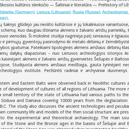
iškosios kultūros slenksčio — Šaltiniai ir literatūra — Prehistory o
;
;
;
Vokietija (Germany)
Lietuva (Lithuania)
Rusija (Russia)
Archeologiniai 
ogy).
ų šaknys glūdėjo jau neolito kultūrose ir jų lokaliniuose variantuo
schemą. Kuo daugiau ištiriama akmens ir žalvario amžių paminklų, tuo 
nebuvo vienodas. Ši mokslinė studija nagrinėja patį seniausią ir ilgia
ir pirmųjų gyventojų pasirodymo iki metalo dirbinių ir žemdirbystės
mybos ypatumai. Pateikiami tipologinės akmens amžiaus dirbinių klas
jamų dalykų diapazonas – nuo Lietuvos archeologijos istorijos iki 
ta kasinėjant akmens ir žalvario amžių gyvenvietes Šešupės ir Balt
ijose. Studijuota akmens amžiaus medžiaga, gauta tyrinėjant neol
ologijos institute. Peržiūrėti radiniai ir archyviniai duomenys 
ern and Eastern Balts were observed back in Neolithic cultures and 
f development of cultures of all regions of Lithuania. The more
small territory of the state of Lithuania had various paths to the
f Sūduva and Dainava covering 10000 years from the deglaciation an
B.C. The study also discusses the ancient technologies and peculiarit
en community life and models of the then social structure are pres
y to the experimental and theoretical archaeology. The main so
 of the Stone and the Bronze ages in the basins of Šešupė and Ba