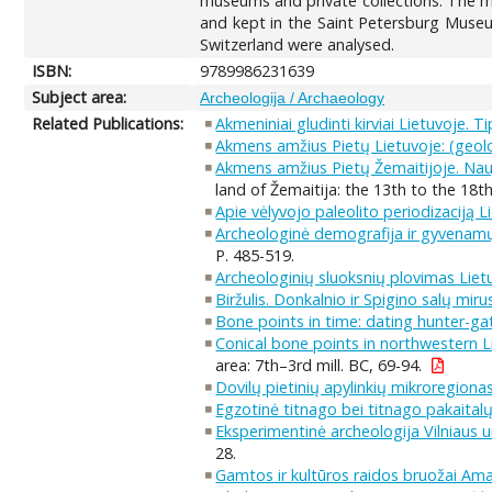
museums and private collections. The ma
and kept in the Saint Petersburg Muse
Switzerland were analysed.
ISBN:
9789986231639
Subject area:
Archeologija / Archaeology
Related Publications:
Akmeniniai gludinti kirviai Lietuvoje. 
Akmens amžius Pietų Lietuvoje: (geolo
Akmens amžius Pietų Žemaitijoje. Nauj
land of Žemaitija: the 13th to the 18th
Apie vėlyvojo paleolito periodizaciją Li
Archeologinė demografija ir gyvenamų
P. 485-519.
Archeologinių sluoksnių plovimas Lietu
Biržulis. Donkalnio ir Spigino salų miru
Bone points in time: dating hunter-gat
Conical bone points in northwestern L
area: 7th–3rd mill. BC, 69-94.
Dovilų pietinių apylinkių mikroregiona
Egzotinė titnago bei titnago pakaital
Eksperimentinė archeologija Vilniaus u
28.
Gamtos ir kultūros raidos bruožai Ama