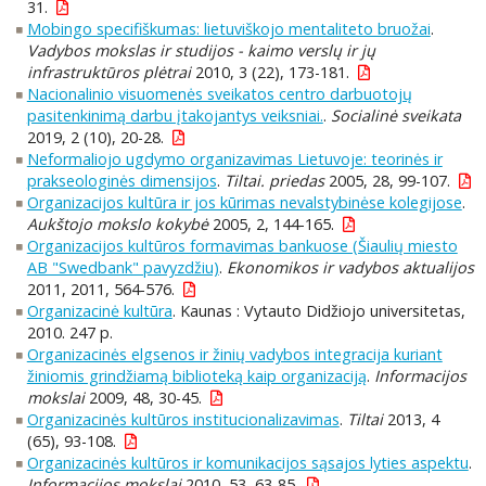
31.
Mobingo specifiškumas: lietuviškojo mentaliteto bruožai
.
Vadybos mokslas ir studijos - kaimo verslų ir jų
infrastruktūros plėtrai
2010, 3 (22), 173-181.
Nacionalinio visuomenės sveikatos centro darbuotojų
pasitenkinimą darbu įtakojantys veiksniai.
.
Socialinė sveikata
2019, 2 (10), 20-28.
Neformaliojo ugdymo organizavimas Lietuvoje: teorinės ir
prakseologinės dimensijos
.
Tiltai. priedas
2005, 28, 99-107.
Organizacijos kultūra ir jos kūrimas nevalstybinėse kolegijose
.
Aukštojo mokslo kokybė
2005, 2, 144-165.
Organizacijos kultūros formavimas bankuose (Šiaulių miesto
AB "Swedbank" pavyzdžiu)
.
Ekonomikos ir vadybos aktualijos
2011, 2011, 564-576.
Organizacinė kultūra
. Kaunas : Vytauto Didžiojo universitetas,
2010. 247 p.
Organizacinės elgsenos ir žinių vadybos integracija kuriant
žiniomis grindžiamą biblioteką kaip organizaciją
.
Informacijos
mokslai
2009, 48, 30-45.
Organizacinės kultūros institucionalizavimas
.
Tiltai
2013, 4
(65), 93-108.
Organizacinės kultūros ir komunikacijos sąsajos lyties aspektu
.
Informacijos mokslai
2010, 53, 63-85.