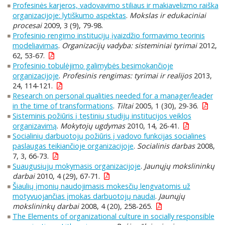
Profesinės karjeros, vadovavimo stiliaus ir makiavelizmo raiška
organizacijoje: lytiškumo aspektas
.
Mokslas ir edukaciniai
procesai
2009, 3 (9), 79-98.
Profesinio rengimo institucijų įvaizdžio formavimo teorinis
modeliavimas
.
Organizacijų vadyba: sisteminiai tyrimai
2012,
62, 53-67.
Profesinio tobulėjimo galimybės besimokančioje
organizacijoje
.
Profesinis rengimas: tyrimai ir realijos
2013,
24, 114-121.
Research on personal qualities needed for a manager/leader
in the time of transformations
.
Tiltai
2005, 1 (30), 29-36.
Sisteminis požiūris į tęstinių studijų institucijos veiklos
organizavimą
.
Mokytojų ugdymas
2010, 14, 26-41.
Socialinių darbuotojų požiūris į vadovo funkcijas socialines
paslaugas teikiančioje organizacijoje
.
Socialinis darbas
2008,
7, 3, 66-73.
Suaugusiųjų mokymasis organizacijoje
.
Jaunųjų mokslininkų
darbai
2010, 4 (29), 67-71.
Šiaulių įmonių naudojimasis mokesčių lengvatomis už
motyvuojančias įmokas darbuotojų naudai
.
Jaunųjų
mokslininkų darbai
2008, 4 (20), 258-265.
The Elements of organizational culture in socially responsible