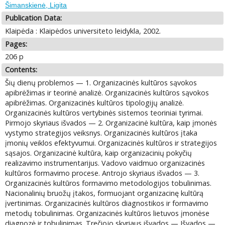
Šimanskienė, Ligita
Publication Data:
Klaipėda : Klaipėdos universiteto leidykla, 2002.
Pages:
206 p
Contents:
Šių dienų problemos — 1. Organizacinės kultūros sąvokos
apibrėžimas ir teorinė analizė. Organizacinės kultūros sąvokos
apibrėžimas. Organizacinės kultūros tipologijų analizė.
Organizacinės kultūros vertybinės sistemos teoriniai tyrimai.
Pirmojo skyriaus išvados — 2. Organizacinė kultūra, kaip įmonės
vystymo strategijos veiksnys. Organizacinės kultūros įtaka
įmonių veiklos efektyvumui. Organizacinės kultūros ir strategijos
sąsajos. Organizacinė kultūra, kaip organizacinių pokyčių
realizavimo instrumentarijus. Vadovo vaidmuo organizacinės
kultūros formavimo procese. Antrojo skyriaus išvados — 3.
Organizacinės kultūros formavimo metodologijos tobulinimas.
Nacionalinių bruožų įtakos, formuojant organizacinę kultūrą
įvertinimas. Organizacinės kultūros diagnostikos ir formavimo
metodų tobulinimas. Organizacinės kultūros lietuvos įmonėse
diagnozė ir tobulinimas. Trečiojo skyriaus išvados — Išvados —