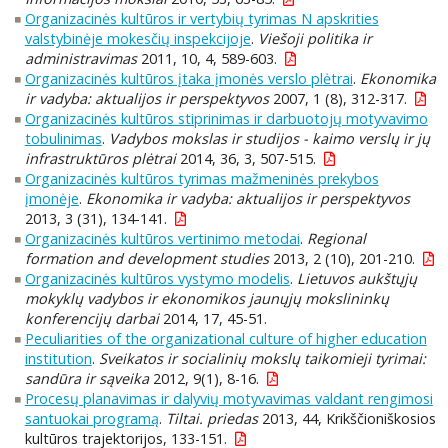
Organizacinės kultūros ir vertybių tyrimas N apskrities
valstybinėje mokesčių inspekcijoje
.
Viešoji politika ir
administravimas
2011, 10, 4, 589-603.
Organizacinės kultūros įtaka įmonės verslo plėtrai
.
Ekonomika
ir vadyba: aktualijos ir perspektyvos
2007, 1 (8), 312-317.
Organizacinės kultūros stiprinimas ir darbuotojų motyvavimo
tobulinimas
.
Vadybos mokslas ir studijos - kaimo verslų ir jų
infrastruktūros plėtrai
2014, 36, 3, 507-515.
Organizacinės kultūros tyrimas mažmeninės prekybos
įmonėje
.
Ekonomika ir vadyba: aktualijos ir perspektyvos
2013, 3 (31), 134-141.
Organizacinės kultūros vertinimo metodai
.
Regional
formation and development studies
2013, 2 (10), 201-210.
Organizacinės kultūros vystymo modelis
.
Lietuvos aukštųjų
mokyklų vadybos ir ekonomikos jaunųjų mokslininkų
konferencijų darbai
2014, 17, 45-51.
Peculiarities of the organizational culture of higher education
institution
.
Sveikatos ir socialinių mokslų taikomieji tyrimai:
sandūra ir sąveika
2012, 9(1), 8-16.
Procesų planavimas ir dalyvių motyvavimas valdant rengimosi
santuokai programą
.
Tiltai. priedas
2013, 44, Krikščioniškosios
kultūros trajektorijos, 133-151.