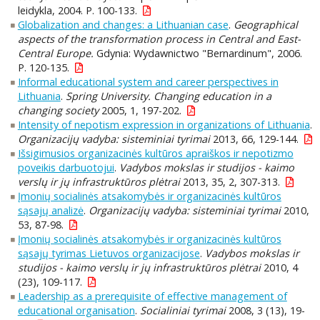
leidykla, 2004. P. 100-133.
Globalization and changes: a Lithuanian case
.
Geographical
aspects of the transformation process in Central and East-
Central Europe.
Gdynia: Wydawnictwo "Bernardinum", 2006.
P. 120-135.
Informal educational system and career perspectives in
Lithuania
.
Spring University. Changing education in a
changing society
2005, 1, 197-202.
Intensity of nepotism expression in organizations of Lithuania
.
Organizacijų vadyba: sisteminiai tyrimai
2013, 66, 129-144.
Išsigimusios organizacinės kultūros apraiškos ir nepotizmo
poveikis darbuotojui
.
Vadybos mokslas ir studijos - kaimo
verslų ir jų infrastruktūros plėtrai
2013, 35, 2, 307-313.
Įmonių socialinės atsakomybės ir organizacinės kultūros
sąsajų analizė
.
Organizacijų vadyba: sisteminiai tyrimai
2010,
53, 87-98.
Įmonių socialinės atsakomybės ir organizacinės kultūros
sąsajų tyrimas Lietuvos organizacijose
.
Vadybos mokslas ir
studijos - kaimo verslų ir jų infrastruktūros plėtrai
2010, 4
(23), 109-117.
Leadership as a prerequisite of effective management of
educational organisation
.
Socialiniai tyrimai
2008, 3 (13), 19-