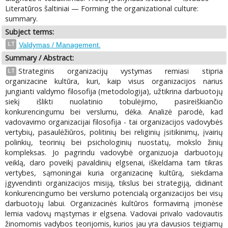
Literatūros šaltiniai — Forming the organizational culture:
summary.
Subject terms:
LT
Valdymas / Management.
Summary / Abstract:
Strateginis organizacijų vystymas remiasi stipria
LT
organizacine kultūra, kuri, kaip visus organizacijos narius
jungianti valdymo filosofija (metodologija), užtikrina darbuotojų
siekį išlikti nuolatinio tobulėjimo, pasireiškiančio
konkurencingumu bei verslumu, dėka. Analizė parodė, kad
vadovavimo organizacijai filosofija - tai organizacijos vadovybės
vertybių, pasaulėžiūros, politinių bei religinių įsitikinimų, įvairių
polinkių, teorinių bei psichologinių nuostatų, mokslo žinių
kompleksas. Jo pagrindu vadovybė organizuoja darbuotojų
veiklą, daro poveikį pavaldinių elgsenai, iškeldama tam tikras
vertybes, sąmoningai kuria organizacinę kultūrą, siekdama
įgyvendinti organizacijos misiją, tikslus bei strategiją, didinant
konkurencingumo bei verslumo potencialą organizacijos bei visų
darbuotojų labui. Organizacinės kultūros formavimą įmonėse
lemia vadovų mąstymas ir elgsena. Vadovai privalo vadovautis
žinomomis vadybos teorijomis, kurios jau yra davusios teigiamų