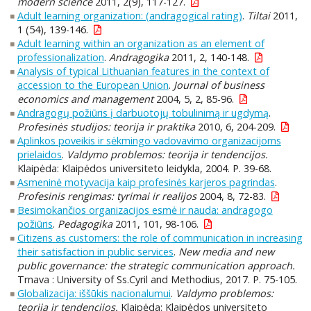
modern science
2011, 2(9), 117-127.
Adult learning organization: (andragogical rating)
.
Tiltai
2011,
1 (54), 139-146.
Adult learning within an organization as an element of
professionalization
.
Andragogika
2011, 2, 140-148.
Analysis of typical Lithuanian features in the context of
accession to the European Union
.
Journal of business
economics and management
2004, 5, 2, 85-96.
Andragogų požiūris į darbuotojų tobulinimą ir ugdymą
.
Profesinės studijos: teorija ir praktika
2010, 6, 204-209.
Aplinkos poveikis ir sėkmingo vadovavimo organizacijoms
prielaidos
.
Valdymo problemos: teorija ir tendencijos.
Klaipėda: Klaipėdos universiteto leidykla, 2004. P. 39-68.
Asmeninė motyvacija kaip profesinės karjeros pagrindas
.
Profesinis rengimas: tyrimai ir realijos
2004, 8, 72-83.
Besimokančios organizacijos esmė ir nauda: andragogo
požiūris
.
Pedagogika
2011, 101, 98-106.
Citizens as customers: the role of communication in increasing
their satisfaction in public services
.
New media and new
public governance: the strategic communication approach.
Trnava : University of Ss.Cyril and Methodius, 2017. P. 75-105.
Globalizacija: iššūkis nacionalumui
.
Valdymo problemos:
teorija ir tendencijos.
Klaipėda: Klaipėdos universiteto