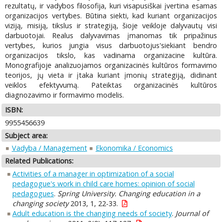
rezultatų, ir vadybos filosofija, kuri visapusiškai įvertina esamas
organizacijos vertybes. Būtina siekti, kad kuriant organizacijos
viziją, misiją, tikslus ir strategiją, šioje veikloje dalyvautų visi
darbuotojai. Realus dalyvavimas įmanomas tik pripažinus
vertybes, kurios jungia visus darbuotojus'siekiant bendro
organizacijos tikslo, kas vadinama organizacine kultūra.
Monografijoje analizuojamos organizacinės kultūros formavimo
teorijos, jų vieta ir įtaka kuriant įmonių strategiją, didinant
veiklos efektyvumą. Pateiktas organizacinės kultūros
diagnozavimo ir formavimo modelis.
ISBN:
9955456639
Subject area:
Vadyba / Management
Ekonomika / Economics
Related Publications:
Activities of a manager in optimization of a social
pedagogue's work in child care homes: opinion of social
pedagogues
.
Spring University. Changing education in a
changing society
2013, 1, 22-33.
Adult education is the changing needs of society
.
Journal of