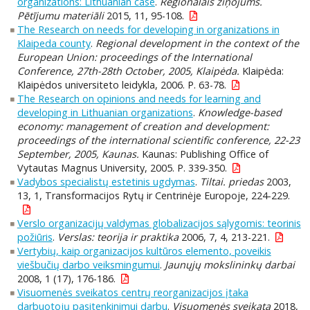
organizations: Lithuanian case
.
Reģionālais ziņojums.
Pētījumu materiāli
2015, 11, 95-108.
The Research on needs for developing in organizations in
Klaipeda county
.
Regional development in the context of the
European Union: proceedings of the International
Conference, 27th-28th October, 2005, Klaipėda.
Klaipėda:
Klaipėdos universiteto leidykla, 2006. P. 63-78.
The Research on opinions and needs for learning and
developing in Lithuanian organizations
.
Knowledge-based
economy: management of creation and development:
proceedings of the international scientific conference, 22-23
September, 2005, Kaunas.
Kaunas: Publishing Office of
Vytautas Magnus University, 2005. P. 339-350.
Vadybos specialistų estetinis ugdymas
.
Tiltai. priedas
2003,
13, 1, Transformacijos Rytų ir Centrinėje Europoje, 224-229.
Verslo organizacijų valdymas globalizacijos sąlygomis: teorinis
požiūris
.
Verslas: teorija ir praktika
2006, 7, 4, 213-221.
Vertybių, kaip organizacijos kultūros elemento, poveikis
viešbučių darbo veiksmingumui
.
Jaunųjų mokslininkų darbai
2008, 1 (17), 176-186.
Visuomenės sveikatos centrų reorganizacijos įtaka
darbuotojų pasitenkinimui darbu
.
Visuomenės sveikata
2018,