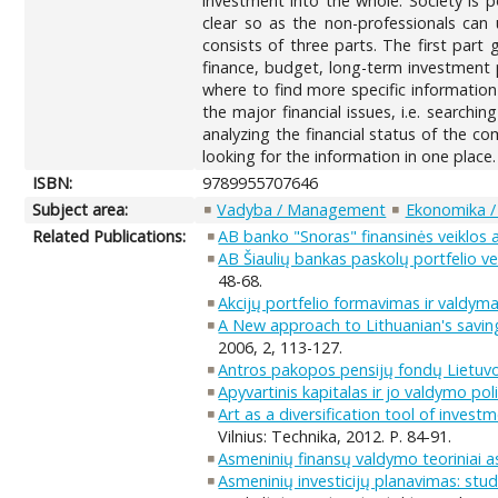
investment into the whole. Society is 
clear so as the non-professionals can
consists of three parts. The first part
finance, budget, long-term investment p
where to find more specific informatio
the major financial issues, i.e. search
analyzing the financial status of the c
looking for the information in one place.
ISBN:
9789955707646
Subject area:
Vadyba / Management
Ekonomika /
Related Publications:
AB banko "Snoras" finansinės veiklos 
AB Šiaulių bankas paskolų portfelio ve
48-68.
Akcijų portfelio formavimas ir valdym
A New approach to Lithuanian's savin
2006, 2, 113-127.
Antros pakopos pensijų fondų Lietuvoj
Apyvartinis kapitalas ir jo valdymo pol
Art as a diversification tool of invest
Vilnius: Technika, 2012. P. 84-91.
Asmeninių finansų valdymo teoriniai a
Asmeninių investicijų planavimas: stu