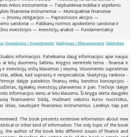
ės rinkos instrumentai — Tarpbankiniai indėliai ir atpirkimo
bės finansiniai instrumentai — Municipaliniai finansiniai
ai — Įmonių obligacijos — Paprastosios akcijos —
rinkimo sandoriai — Palūkanų normos apsikeitimo sandoriai ir
idžios investicijos — Investicijų analizė — Fundamentalioji
.
;
;
;
es
Investicijos / Investments
Valdymas / Management
Valstybės
ktualios informacijos. Pateikiama daug informacijos apie naujus
 ar kitų duomenų šaltiniu. Knygos vienintelė tema - finansai ir
sų ir investicijų sričių klausimus į visumą. Visuomenės supratimas
i, aiškiai, kad suprastų ir nespecialistai. Skaitytojų rankose -
irmoje dalyje pateiktos finansų rinkų bendros koncepcijos -
žetas, ilgalaikių investicijų planavimas ir pan. Trečioje dalyje
nės informacijos vienu ar kitu klausimu. Ši knyga skirta daugelio
usią finansavimo būdą, mažinant valiutos kurso nuostolius,
as lėšas, naudojant finansinius instrumentus. Leidinys taip pat
s renewed. The book presents extensive information about new
istical or other kind of information. The only topic of the book
 the author of the book links different issues of finance and