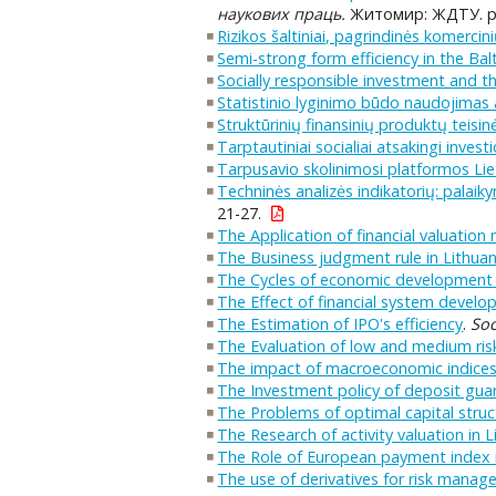
наукових праць.
Житомир: ЖДТУ. p.
Rizikos šaltiniai, pagrindinės komercin
Semi-strong form efficiency in the Ba
Socially responsible investment and th
Statistinio lyginimo būdo naudojimas 
Struktūrinių finansinių produktų teisinė
Tarptautiniai socialiai atsakingi investi
Tarpusavio skolinimosi platformos Liet
Techninės analizės indikatorių: palaiky
21-27.
The Application of financial valuatio
The Business judgment rule in Lithuan
The Cycles of economic development a
The Effect of financial system devel
The Estimation of IPO's efficiency
.
Soc
The Evaluation of low and medium risk
The impact of macroeconomic indices u
The Investment policy of deposit guar
The Problems of optimal capital struc
The Research of activity valuation in 
The Role of European payment index 
The use of derivatives for risk manage