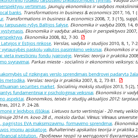
roekonominių rodiklių tarpusavio priklausomybės tyrimas
.
Vadyba
2014
perspektyvų vertinimas
.
Jaunųjų ekonomikos ir vadybos mokslinink
local banks
.
Transformations in business & economics
2017, 16, 1 (
ur
.
Transformations in business & economics
2008, 7, 3 (15), suppl
nų tarpusavio ryšys Baltijos šalyse
.
Ekonomika ir vadyba
2009, 14, 6
r vystymasis
.
Ekonomika ir vadyba: aktualijos ir perspektyvos
2007, 
perspektyva
.
Ekonomika
2008, 82, 7-30.
Latvijos ir Estijos rinkose
.
Verslas, vadyba ir studijos
2010, 8, 1, 7-2
r vyriausybės paskolų valiutos pasirinkimo veiksniai
.
Ekonomikos ir v
: vieta investicinių fondų įvairovėje
.
Verslas: teorija ir praktika
2008,
vumo svyravimai
.
Parkas mieste - socialinis ir ekonominis veiksnys: 
sakomybės už rizikingais verslo sprendimais bendrovei padarytą žalą
zės metodika
.
Verslas: teorija ir praktika
2007, 8, 2, 73-81.
ithuanian securities market
.
Socialinių mokslų studijos
2013, 5 (2), 
antys fundamentiniai ir psichologiniai veiksniai
.
Ekonomikos ir vadyb
ymo aspektai
.
Ekonomikos, teisės ir studijų aktualijos 2012: tarpta
ras, 2012. P. 24-28.
monė ir leidybos iššūkiai
.
Lietuvos turto vertintojai - 20 metų veik
lniuje 2014 m. kovo 28 d., mokslo darbai.
Vilnius: Vilniaus universit
os, pagrįstos EVA maksimizavimu, formavimo sprendimai
.
Ekonomika i
etuvos įmonių apskaitoje
.
Buhalterinės apskaitos teorija ir praktika
2
inancial istitution.
.
Проблеми теорії та методології бухгалтерськ