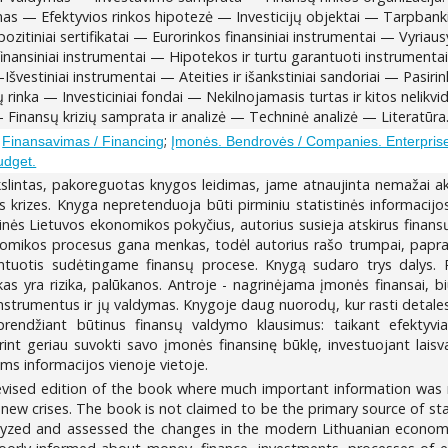
as — Efektyvios rinkos hipotezė — Investicijų objektai — Tarpbankin
zitiniai sertifikatai — Eurorinkos finansiniai instrumentai — Vyriausy
inansiniai instrumentai — Hipotekos ir turtu garantuoti instrument
Išvestiniai instrumentai — Ateities ir išankstiniai sandoriai — Pasi
ų rinka — Investiciniai fondai — Nekilnojamasis turtas ir kitos nelikv
 Finansų krizių samprata ir analizė — Techninė analizė — Literatūra
;
;
Finansavimas / Financing
Įmonės. Bendrovės / Companies. Enterpris
udget.
ikslintas, pakoreguotas knygos leidimas, jame atnaujinta nemažai a
 krizes. Knyga nepretenduoja būti pirminiu statistinės informacijos
aikinės Lietuvos ekonomikos pokyčius, autorius susieja atskirus finan
onomikos procesus gana menkas, todėl autorius rašo trumpai, paprasta
ntuotis sudėtingame finansų procese. Knygą sudaro trys dalys. P
 yra rizika, palūkanos. Antroje - nagrinėjama įmonės finansai, biud
 instrumentus ir jų valdymas. Knygoje daug nuorodų, kur rasti detales
rendžiant būtinus finansų valdymo klausimus: taikant efektyvia
orint geriau suvokti savo įmonės finansinę būklę, investuojant laisv
ems informacijos vienoje vietoje.
revised edition of the book where much important information wa
 new crises. The book is not claimed to be the primary source of stat
lyzed and assessed the changes in the modern Lithuanian economy,