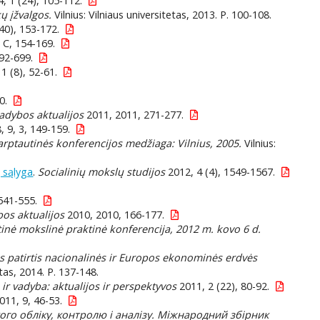
, 1 (24), 105-112.
ų įžvalgos.
Vilnius: Vilniaus universitetas, 2013. P. 100-108.
40), 153-172.
. C, 154-169.
92-699.
1 (8), 52-61.
0.
adybos aktualijos
2011, 2011, 271-277.
 9, 3, 149-159.
tarptautinės konferencijos medžiaga: Vilnius, 2005.
Vilnius:
 sąlyga
.
Socialinių mokslų studijos
2012, 4 (4), 1549-1567.
541-555.
os aktualijos
2010, 2010, 166-177.
utinė mokslinė praktinė konferencija, 2012 m. kovo 6 d.
los patirtis nacionalinės ir Europos ekonominės erdvės
etas, 2014. P. 137-148.
r vadyba: aktualijos ir perspektyvos
2011, 2 (22), 80-92.
011, 9, 46-53.
ого обліку, контролю і аналізу. Міжнародний збірник