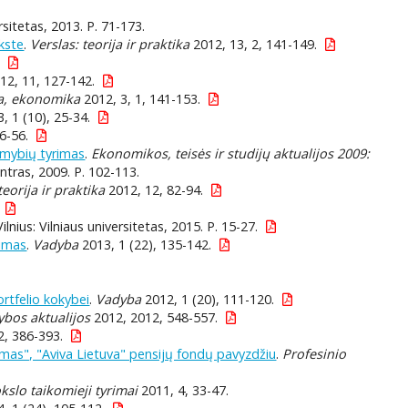
sitetas, 2013. P. 71-173.
ekste
.
Verslas: teorija ir praktika
2012, 13, 2, 141-149.
.
12, 11, 127-142.
ija, ekonomika
2012, 3, 1, 141-153.
, 1 (10), 25-34.
6-56.
imybių tyrimas
.
Ekonomikos, teisės ir studijų aktualijos 2009:
tras, 2009. P. 102-113.
eorija ir praktika
2012, 12, 82-94.
ilnius: Vilniaus universitetas, 2015. P. 15-27.
kimas
.
Vadyba
2013, 1 (22), 135-142.
rtfelio kokybei
.
Vadyba
2012, 1 (20), 111-120.
bos aktualijos
2012, 2012, 548-557.
, 386-393.
ymas", "Aviva Lietuva" pensijų fondų pavyzdžiu
.
Profesinio
kslo taikomieji tyrimai
2011, 4, 33-47.