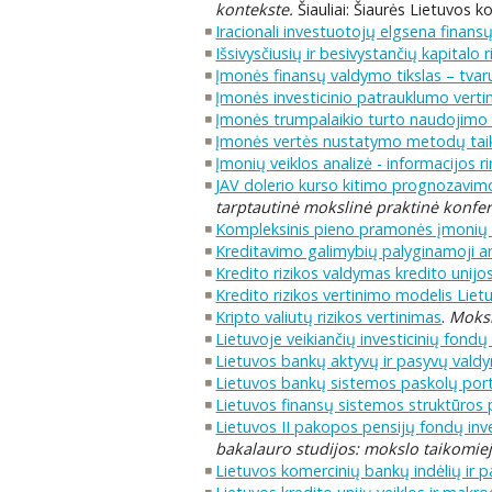
kontekste.
Šiauliai: Šiaurės Lietuvos ko
Iracionali investuotojų elgsena finans
Išsivysčiusių ir besivystančių kapitalo
Įmonės finansų valdymo tikslas – tva
Įmonės investicinio patrauklumo vertin
Įmonės trumpalaikio turto naudojimo 
Įmonės vertės nustatymo metodų taik
Įmonių veiklos analizė - informacijos r
JAV dolerio kurso kitimo prognozavimo
tarptautinė mokslinė praktinė konfere
Kompleksinis pieno pramonės įmonių 
Kreditavimo galimybių palyginamoji an
Kredito rizikos valdymas kredito unijo
Kredito rizikos vertinimo modelis Lietuv
Kripto valiutų rizikos vertinimas
.
Moksl
Lietuvoje veikiančių investicinių fondų 
Lietuvos bankų aktyvų ir pasyvų vald
Lietuvos bankų sistemos paskolų por
Lietuvos finansų sistemos struktūros 
Lietuvos II pakopos pensijų fondų inve
bakalauro studijos: mokslo taikomiej
Lietuvos komercinių bankų indėlių ir 