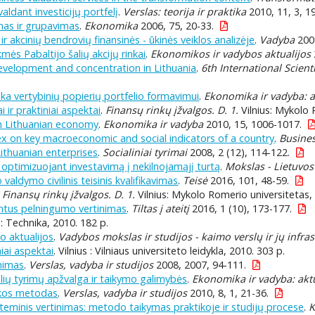
aldant investicijų portfelį
.
Verslas: teorija ir praktika
2010, 11, 3, 1
imas ir grupavimas
.
Ekonomika
2006, 75, 20-33.
ir akcinių bendrovių finansinės - ūkinės veiklos analizėje
.
Vadyba
2009
mės Pabaltijo šalių akcijų rinkai
.
Ekonomikos ir vadybos aktualijos
development and concentration in Lithuania
.
6th International Scien
aka vertybinių popierių portfelio formavimui
.
Ekonomika ir vadyba: a
 ir praktiniai aspektai
.
Finansų rinkų įžvalgos. D. 1.
Vilnius: Mykolo 
 on Lithuanian economy
.
Ekonomika ir vadyba
2010, 15, 1006-1017.
 on key macroeconomic and social indicators of a country
.
Busine
Lithuanian enterprises
.
Socialiniai tyrimai
2008, 2 (12), 114-122.
optimizuojant investavimą į nekilnojamąjį turtą
.
Mokslas - Lietuvos 
valdymo civilinis teisinis kvalifikavimas
.
Teisė
2016, 101, 48-59.
.
Finansų rinkų įžvalgos. D. 1.
Vilnius: Mykolo Romerio universitetas,
mentus pelningumo vertinimas
.
Tiltas į ateitį
2016, 1 (10), 173-177.
s : Technika, 2010. 182 p.
o aktualijos
.
Vadybos mokslas ir studijos - kaimo verslų ir jų infras
niai aspektai
. Vilnius : Vilniaus universiteto leidykla, 2010. 303 p.
inimas
.
Verslas, vadyba ir studijos
2008, 2007, 94-111.
lių tyrimų apžvalga ir taikymo galimybės
.
Ekonomika ir vadyba: aktu
ankos metodas
.
Verslas, vadyba ir studijos
2010, 8, 1, 21-36.
teminis vertinimas: metodo taikymas praktikoje ir studijų procese
.
K