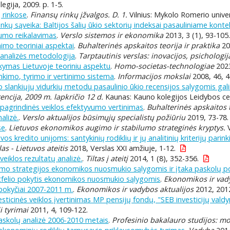
legija, 2009. p. 1-5.
ų rinkose
.
Finansų rinkų įžvalgos. D. 1.
Vilnius: Mykolo Romerio univer
 rinkų sąveika: Baltijos šalių ūkio sektorių indeksai pasauliniame kont
rumo reikalavimas
.
Verslo sistemos ir ekonomika
2013, 3 (1), 93-105
imo teoriniai aspektai
.
Buhalterinės apskaitos teorija ir praktika
20
analizės metodologija
.
Tarptautinis verslas: inovacijos, psicholog
ymas Lietuvoje teoriniu aspektu
.
Homo-societas-technologiae
2023
inkimo, tyrimo ir vertinimo sistema
.
Informacijos mokslai
2008, 46, 4
 slankiųjų vidurkių metodu pasaulinio ūkio recensijos sąlygomis gal
ncija, 2009 m. lapkričio 12 d.
Kaunas: Kauno kolegijos Leidybos cen
pagrindinės veiklos efektyvumo vertinimas
.
Buhalterinės apskaitos t
alizė.
.
Verslo aktualijos būsimųjų specialistų požiūriu
2019, 73-78.
se
.
Lietuvos ekonomikos augimo ir stabilumo strateginės kryptys.
V
os kredito unijoms: santykinių rodiklių ir jų analitinių kriterijų parin
as - Lietuvos ateitis
2018, Verslas XXI amžiuje, 1-12.
veiklos rezultatų analizė.
.
Tiltas į ateitį
2014, 1 (8), 352-356.
ymo strategijos ekonomikos nuosmukio sąlygomis ir įtaka paskolų po
tfelio pokytis ekonomikos nuosmukio sąlygomis
.
Ekonomikos ir vady
pokyčiai 2007-2011 m.
.
Ekonomikos ir vadybos aktualijos
2012, 2012
sticinės veiklos įvertinimas MP pensijų fondų, "SEB investicijų vald
i tyrimai
2011, 4, 109-122.
paskolų analizė 2006-2010 metais
.
Profesinio bakalauro studijos: mo