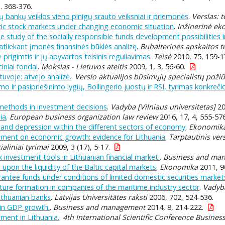
 368-376.
ių bankų veiklos vieno pinigų srauto veiksniai ir priemonės
.
Verslas: t
ltic stock markets under changing economic situation
.
Inžinerinė e
e study of the socially responsible funds development possibilities i
atliekant įmonės finansinės būklės analizę
.
Buhalterinės apskaitos te
 prigimtis ir jų apyvartos teisinis reguliavimas
.
Teisė
2010, 75, 159-1
ciniai fondai
.
Mokslas - Lietuvos ateitis
2009, 1, 3, 56-60.
uvoje: atvejo analizė.
.
Verslo aktualijos būsimųjų specialistų požiū
mo ir pasipriešinimo lygių, Bollingerio juostų ir RSI, tyrimas konkreči
n methods in investment decisions
.
Vadyba [Vilniaus universitetas]
20
ia
.
European business organization law review
2016, 17, 4, 555-576
nd depression within the different sectors of economy
.
Ekonomika 
opment on economic growth: evidence for Lithuania
.
Tarptautinis ver
ialiniai tyrimai
2009, 3 (17), 5-17.
 investment tools in Lithuanian financial market.
.
Business and ma
pon the liquidity of the Baltic capital markets
.
Ekonomika
2011, 90
antee funds under conditions of limited domestic securities market
ture formation in companies of the maritime industry sector
.
Vadyb
Lithuanian banks
.
Latvijas Universitātes raksti
2006, 702, 524-536.
in GDP growth.
.
Business and management
2014, 8, 214-222.
ment in Lithuania.
.
4th International Scientific Conference Busine