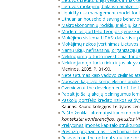
Lietuvos kredito unijų veiklos ir mak
Lietuvos mokėjimų balanso analizė ir 
Liquidity risk management model for 
Lithuanian household savings behavio
Makroekonominių rodiklių ir akcijų kai
Modernios portfelio teorijos genezė i
Mokėjimo sistema LITAS: dabartis ir 
Mokėjimų rizikos įvertinimas Lietuvos, 
Namų ūkių, nefinansinių organizacijų i
Nekilnojamojo turto investiciniai fondai
Nekilnojamojo turto rinka ir jos akty
Meninos, 2005. P. 81-90.
Neteisėtumas kaip vadovo civilinės at
Nuosavo kapitalo kompleksinės anali
Overview of the development of the L
Pabaltijo šalių akcijų pelningumus lemi
Paskolų portfelio kredito rizikos vald
Kaunas: Kauno kolegijos Leidybos cent
Pašto ženklai: alternatyvi kaupimo prie
kontekste: konferencijos, vykusios Vi
Prekybinės įmonės kapitalo struktūr
Prestižo pripažinimas ir vertinimas li
Research on the optimal structure for f