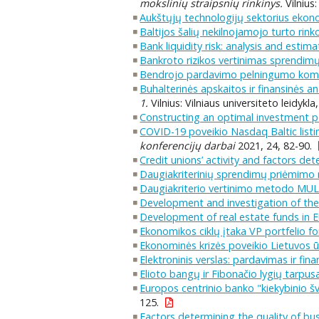
mokslinių straipsnių rinkinys.
Vilnius:
Aukštųjų technologijų sektorius ekonom
Baltijos šalių nekilnojamojo turto rinko
Bank liquidity risk: analysis and estim
Bankroto rizikos vertinimas sprendi
Bendrojo pardavimo pelningumo komp
Buhalterinės apskaitos ir finansinės a
1.
Vilnius: Vilniaus universiteto leidykla
Constructing an optimal investment po
COVID-19 poveikio Nasdaq Baltic list
konferencijų darbai
2021, 24, 82-90.
Credit unions’ activity and factors de
Daugiakriterinių sprendimų priėmimo 
Daugiakriterio vertinimo metodo MULT
Development and investigation of the
Development of real estate funds in 
Ekonomikos ciklų įtaka VP portfelio f
Ekonominės krizės poveikio Lietuvos 
Elektroninis verslas: pardavimas ir fin
Elioto bangų ir Fibonačio lygių tarpus
Europos centrinio banko "kiekybinio š
125.
Factors determining the quality of bus