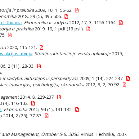
eorija ir praktika
2009, 10, 1, 55-62.
konomika
2018, 29 (5), 495-506.
n Lithuania
.
Ekonomika ir vadyba
2012, 17, 3, 1156-1164.
orija ir praktika
2019, 19, 1 pdf (13 psl.).
75.
riu
2020, 115-121.
os akcijos atveju
.
Studijos kintančioje verslo aplinkoje
2015,
06, 2 (11), 28-33.
.
ir vadyba: aktualijos ir perspektyvos
2009, 1 (14), 224-237.
slas: inovacijos, psichologija, ekonomika
2012, 3, 2, 70-92.
nagement
2014, 8, 229-237.
 (4), 116-132.
s
.
Ekonomika
2015, 94 (1), 131-142.
a
2014, 2 (25), 77-87.
ss and Management, October 5-6, 2006.
Vilnius: Technika, 2007.