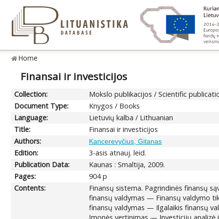
Home
Finansai ir investicijos
Collection:
Mokslo publikacijos / Scientific publicati
Document Type:
Knygos / Books
Language:
Lietuvių kalba / Lithuanian
Title:
Finansai ir investicijos
Authors:
Kancerevyčius, Gitanas
Edition:
3-asis atnauj. leid.
Publication Data:
Kaunas : Smaltija, 2009.
Pages:
904 p
Contents:
Finansų sistema. Pagrindinės finansų są
finansų valdymas — Finansų valdymo tiks
finansų valdymas — Ilgalaikis finansų val
Įmonės vertinimas — Investicijų analizė 