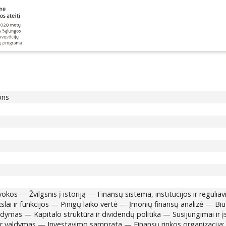
ons
vokos — Žvilgsnis į istoriją — Finansų sistema, institucijos ir reg
lai ir funkcijos — Pinigų laiko vertė — Įmonių finansų analizė — B
dymas — Kapitalo struktūra ir dividendų politika — Susijungimai ir įs
ir valdymas — Investavimo samprata — Finansų rinkos organizacija: p