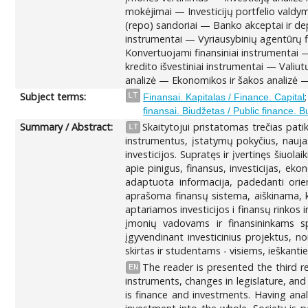
mokėjimai — Investicijų portfelio valdym
(repo) sandoriai — Banko akceptai ir depo
instrumentai — Vyriausybinių agentūrų f
Konvertuojami finansiniai instrumentai —
kredito išvestiniai instrumentai — Valiut
analizė — Ekonomikos ir šakos analizė —
Subject terms:
LT
Finansai. Kapitalas / Finance. Capital
finansai. Biudžetas / Public finance. B
Summary / Abstract:
Skaitytojui pristatomas trečias pat
LT
instrumentus, įstatymų pokyčius, naujas
investicijos. Supratęs ir įvertinęs šiuol
apie pinigus, finansus, investicijas, ek
adaptuota informacija, padedanti orie
aprašoma finansų sistema, aiškinama, kas
aptariamos investicijos i finansų rinkos
įmonių vadovams ir finansininkams sp
įgyvendinant investicinius projektus, n
skirtas ir studentams - visiems, ieškanti
The reader is presented the third 
EN
instruments, changes in legislature, and
is finance and investments. Having ana