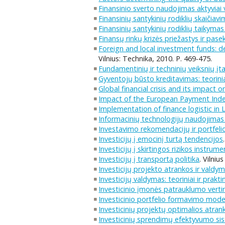
Finansinio sverto naudojimas aktyviai v
Finansinių santykinių rodiklių skaičiav
Finansinių santykinių rodiklių taikymas 
Finansų rinkų krizės priežastys ir pasek
Foreign and local investment funds: 
Vilnius: Technika, 2010. P. 469-475.
Fundamentinių ir techninių veiksnių įt
Gyventojų būsto kreditavimas: teoriniai
Global financial crisis and its impact
Impact of the European Payment Index
Implementation of finance logistic in 
Informacinių technologijų naudojimas 
Investavimo rekomendacijų ir portfelio 
Investicijų į emocinį turtą tendencijos
Investicijų į skirtingos rizikos instru
Investicijų į transportą politika
. Vilniu
Investicijų projekto atrankos ir valdym
Investicijų valdymas: teoriniai ir prakti
Investicinio įmonės patrauklumo vert
Investicinio portfelio formavimo mode
Investicinių projektų optimalios atr
Investicinių sprendimų efektyvumo sis