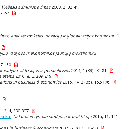
.
Viešasis administravimas
2009, 2, 32-41.
1-167.
itas, analizė: mokslas inovacijų ir globalizacijos kontekste. D.
yklų vadybos ir ekonomikos jaunųjų mokslininkų
17-130.
r vadyba: aktualijos ir perspektyvos
2014, 1 (33), 72-81.
 ateitis
2016, 8, 2, 209-219.
ations in business & economics
2015, 14, 2 (35), 152-176.
.
 12, 4, 390-397.
rinkai
.
Taikomieji tyrimai studijose ir praktikoje
2015, 11, 121-
ions in business & economics
2007, 6, 2(12), 38-50.