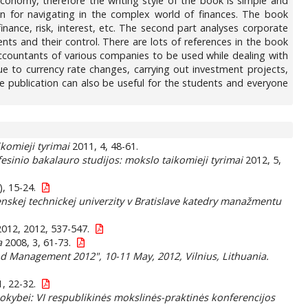
conomy, therefore the writing style of the book is simple and
on for navigating in the complex world of finances. The book
inance, risk, interest, etc. The second part analyses corporate
nts and their control. There are lots of references in the book
accountants of various companies to be used while dealing with
due to currency rate changes, carrying out investment projects,
he publication can also be useful for the students and everyone
komieji tyrimai
2011, 4, 48-61.
esinio bakalauro studijos: mokslo taikomieji tyrimai
2012, 5,
), 15-24.
enskej technickej univerzity v Bratislave katedry manažmentu
012, 2012, 537-547.
a
2008, 3, 61-73.
nd Management 2012", 10-11 May, 2012, Vilnius, Lithuania.
1, 22-32.
kokybei: VI respublikinės mokslinės-praktinės konferencijos