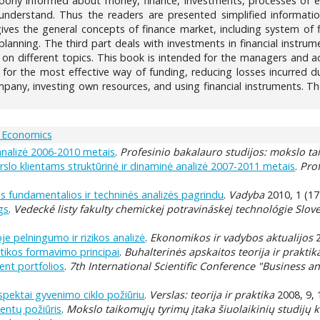
poorly informed about money, finance, investments, processes of e
 understand. Thus the readers are presented simplified informati
 gives the general concepts of finance market, including system of f
lanning. The third part deals with investments in financial instrume
n on different topics. This book is intended for the managers and 
ing for the most effective way of funding, reducing losses incurred 
ompany, investing own resources, and using financial instruments. T
 Economics
analizė 2006-2010 metais
.
Profesinio bakalauro studijos: mokslo tai
rslo klientams struktūrinė ir dinaminė analizė 2007-2011 metais
.
Prof
as fundamentalios ir techninės analizės pagrindu
.
Vadyba
2010, 1 (17
gs
.
Vedecké listy fakulty chemickej potravináskej technológie Slov
e pelningumo ir rizikos analizė
.
Ekonomikos ir vadybos aktualijos
2
itikos formavimo principai
.
Buhalterinės apskaitos teorija ir praktik
ment portfolios
.
7th International Scientific Conference "Business a
spektai gyvenimo ciklo požiūriu
.
Verslas: teorija ir praktika
2008, 9, 
dentų požiūris
.
Mokslo taikomųjų tyrimų įtaka šiuolaikinių studijų 