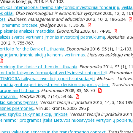
 Vilniaus kolegija, 2013. P. 97-102.
ikos internacionalizavimo sąlygomis: investiciniai fondai ir jų veikla
s ciklai
.
Ūkio technologinis ir ekonominis vystymas
2006, 12, 2, 16
ates
.
Business, management and education
2012, 10, 2, 186-204.
mų priėmimo procese
.
Įžvalgos
2019, 1, 30-39.
leksinės analizės metodika
.
Ekonomika
2008, 81, 74-90.
nalizės svarba vertinant įmonės investicinį patrauklumą
.
Apskaita, aud
, 2012. P. 755-767.
rtfolio for the Bank of Lithuania
.
Ekonomika
2016, 95 (1), 112-133.
inguojamų įmonių akcijų kainoms vertinimas
.
Lietuvos aukštųjų mok
termining the choice of them in Lithuania
.
Ekonomika
2014, 93 (1), 1
metodo taikymas formuojant vertės investicinį portfelį
.
Ekonomika i
IMOORA taikymas investicijų portfeliui sudaryti
.
Mokslas - Lietuvos
 multiagent expert investment decision support system
.
Transform
Europe and Lithuania
.
Ekonomika
2008, 83, 58-70.
ormavimui
.
Vadyba
2009, 2 (14), 59-66.
ūkio šakoms tyrimas
.
Verslas: teorija ir praktika
2013, 14, 3, 188-199
ansinės priemonės.
. Vilnius : Kronta, 2006. 295 p.
avio sąryšio taikymas akcijų rinkose
.
Verslas: teorija ir praktika
2011,
velninimo" programos įtaka Lietuvos nuosavybės vertybinių popierių 
iness valuation services in the transformation context
.
Transformat