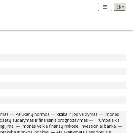
uliavimas — Palūkanų normos — Rizika ir jos valdymas — Įmonės
iudžetų sudarymas ir finansinis prognozavimas — Trumpalaikis
igijimai — Įmonės veikla finansų rinkose. Investiciniai bankai —
rekyba ir rinkos indeksai — Atsiskaitymai už sandorius ir