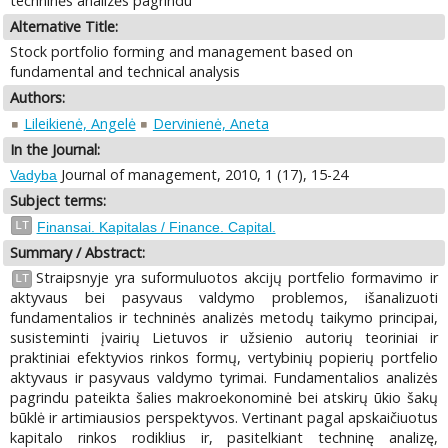
techninės analizės pagrindu
Alternative Title:
Stock portfolio forming and management based on
fundamental and technical analysis
Authors:
Lileikienė, Angelė
Dervinienė, Aneta
In the Journal:
Journal of management, 2010, 1 (17), 15-24
Vadyba
Subject terms:
LT
Finansai. Kapitalas / Finance. Capital.
Summary / Abstract:
Straipsnyje yra suformuluotos akcijų portfelio formavimo ir
LT
aktyvaus bei pasyvaus valdymo problemos, išanalizuoti
fundamentalios ir techninės analizės metodų taikymo principai,
susisteminti įvairių Lietuvos ir užsienio autorių teoriniai ir
praktiniai efektyvios rinkos formų, vertybinių popierių portfelio
aktyvaus ir pasyvaus valdymo tyrimai. Fundamentalios analizės
pagrindu pateikta šalies makroekonominė bei atskirų ūkio šakų
būklė ir artimiausios perspektyvos. Vertinant pagal apskaičiuotus
kapitalo rinkos rodiklius ir, pasitelkiant techninę analizę,