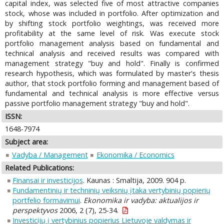
capital index, was selected five of most attractive companies
stock, whose was included in portfolio. After optimization and
by shifting stock portfolio weightings, was received more
profitability at the same level of risk. Was execute stock
portfolio management analysis based on fundamental and
technical analysis and received results was compared with
management strategy "buy and hold". Finally is confirmed
research hypothesis, which was formulated by master's thesis
author, that stock portfolio forming and management based of
fundamental and technical analysis is more effective versus
passive portfolio management strategy "buy and hold".
ISSN:
1648-7974
Subject area:
Vadyba / Management
Ekonomika / Economics
Related Publications:
Finansai ir investicijos
. Kaunas : Smaltija, 2009. 904 p.
Fundamentinių ir techninių veiksnių įtaka vertybinių popierių
portfelio formavimui
.
Ekonomika ir vadyba: aktualijos ir
perspektyvos
2006, 2 (7), 25-34.
Investicijų į vertybinius popierius Lietuvoje valdymas ir