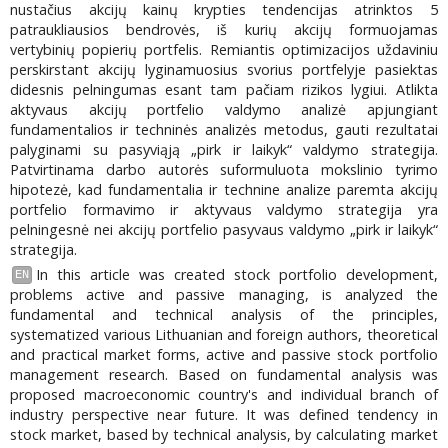
nustačius akcijų kainų krypties tendencijas atrinktos 5
patraukliausios bendrovės, iš kurių akcijų formuojamas
vertybinių popierių portfelis. Remiantis optimizacijos uždaviniu
perskirstant akcijų lyginamuosius svorius portfelyje pasiektas
didesnis pelningumas esant tam pačiam rizikos lygiui. Atlikta
aktyvaus akcijų portfelio valdymo analizė apjungiant
fundamentalios ir techninės analizės metodus, gauti rezultatai
palyginami su pasyviąją „pirk ir laikyk“ valdymo strategija.
Patvirtinama darbo autorės suformuluota mokslinio tyrimo
hipotezė, kad fundamentalia ir technine analize paremta akcijų
portfelio formavimo ir aktyvaus valdymo strategija yra
pelningesnė nei akcijų portfelio pasyvaus valdymo „pirk ir laikyk“
strategija.
In this article was created stock portfolio development,
EN
problems active and passive managing, is analyzed the
fundamental and technical analysis of the principles,
systematized various Lithuanian and foreign authors, theoretical
and practical market forms, active and passive stock portfolio
management research. Based on fundamental analysis was
proposed macroeconomic country's and individual branch of
industry perspective near future. It was defined tendency in
stock market, based by technical analysis, by calculating market