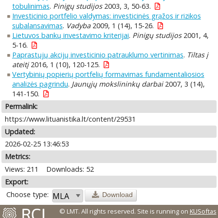
tobulinimas
.
Pinigų studijos
2003, 3, 50-63.
Investicinio portfelio valdymas: investicinės grąžos ir rizikos
subalansavimas
.
Vadyba
2009, 1 (14), 15-26.
Lietuvos bankų investavimo kriterijai
.
Pinigų studijos
2001, 4,
5-16.
Paprastųjų akcijų investicinio patrauklumo vertinimas
.
Tiltas į
ateitį
2016, 1 (10), 120-125.
Vertybinių popierių portfelių formavimas fundamentaliosios
analizės pagrindu
.
Jaunųjų mokslininkų darbai
2007, 3 (14),
141-150.
Permalink:
https://www.lituanistika.lt/content/29531
Updated:
2026-02-25 13:46:53
Metrics:
Views: 211
Downloads: 52
Export:
Choose type:
Download
© LMT. All rights reserved.
Site is running on
KUSoftas