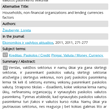
valiutos pasirinkimo veiksniai
Alternative Title:
Households, non-financial organizations and lending currencies
factors
Authors:
Žiauberytė, Loreta
In the Journal:
, 2011, 2011, 271-277
Ekonomikos ir vadybos aktualijos
Subject terms:
;
LT
Kreditas. Paskolos / Credit
Pinigai. Valiuta / Money. Currency.
Summary / Abstract:
Verslas, valdžios sektorius ir namų ūkiai yra gana skirtingi
LT
sektoriai, ir pasirenkant paskolos valiutą skirtingi sektoriai
atsižvelgia į skirtingus veiksnius, nors patį paskolos pasirinkimą
lemia tik keli iš sektorių esminių veiksnių pasirenkant paskolos
valiutą. Straipsnio tikslas – išsiaiškinti, kokie veiksniai lemia namų
ūkių, nefinansinių organizacijų ir vyriausybės paskolos valiutos
pasirinkimą. Tyrimas atskleidė, kad vyriausybės paskolos valiutos
pasirinkimui turi įtakos ir valiutos kurso rizika. Namų ūkiai yra
jautriausias sektorius, nes reaguoja į bet kokias galimas lito ar