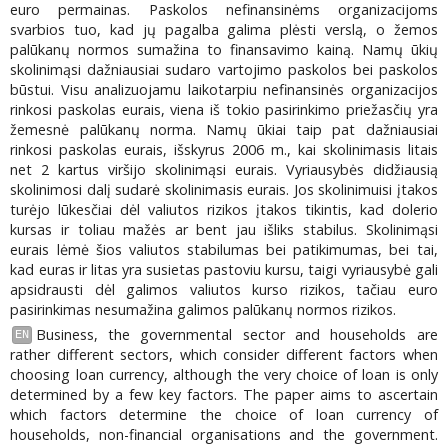
euro permainas. Paskolos nefinansinėms organizacijoms
svarbios tuo, kad jų pagalba galima plėsti verslą, o žemos
palūkanų normos sumažina to finansavimo kainą. Namų ūkių
skolinimąsi dažniausiai sudaro vartojimo paskolos bei paskolos
būstui. Visu analizuojamu laikotarpiu nefinansinės organizacijos
rinkosi paskolas eurais, viena iš tokio pasirinkimo priežasčių yra
žemesnė palūkanų norma. Namų ūkiai taip pat dažniausiai
rinkosi paskolas eurais, išskyrus 2006 m., kai skolinimasis litais
net 2 kartus viršijo skolinimąsi eurais. Vyriausybės didžiausią
skolinimosi dalį sudarė skolinimasis eurais. Jos skolinimuisi įtakos
turėjo lūkesčiai dėl valiutos rizikos įtakos tikintis, kad dolerio
kursas ir toliau mažės ar bent jau išliks stabilus. Skolinimąsi
eurais lėmė šios valiutos stabilumas bei patikimumas, bei tai,
kad euras ir litas yra susietas pastoviu kursu, taigi vyriausybė gali
apsidrausti dėl galimos valiutos kurso rizikos, tačiau euro
pasirinkimas nesumažina galimos palūkanų normos rizikos.
Business, the governmental sector and households are
EN
rather different sectors, which consider different factors when
choosing loan currency, although the very choice of loan is only
determined by a few key factors. The paper aims to ascertain
which factors determine the choice of loan currency of
households, non-financial organisations and the government.