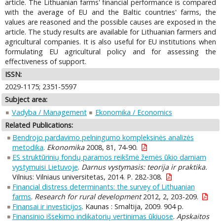
article. The Lithuanian farms' financial performance is compared
with the average of EU and the Baltic countries' farms, the
values are reasoned and the possible causes are exposed in the
article. The study results are available for Lithuanian farmers and
agricultural companies. It is also useful for EU institutions when
formulating EU agricultural policy and for assessing the
effectiveness of support.
ISSN:
2029-1175; 2351-5597
Subject area:
Vadyba / Management
Ekonomika / Economics
Related Publications:
Bendrojo pardavimo pelningumo kompleksinės analizės
metodika
.
Ekonomika
2008, 81, 74-90.
ES struktūrinių fondų paramos reikšmė žemės ūkio darniam
vystymuisi Lietuvoje
.
Darnus vystymasis: teorija ir praktika.
Vilnius: Vilniaus universitetas, 2014. P. 282-308.
Financial distress determinants: the survey of Lithuanian
farms
.
Research for rural development
2012, 2, 203-209.
Finansai ir investicijos
. Kaunas : Smaltija, 2009. 904 p.
Finansinio išsekimo indikatorių vertinimas ūkiuose
.
Apskaitos