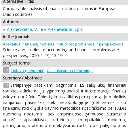
Alternative Title:
Comparable analysis of financial ratios of farms in European
Union countries
Authors:
Aleknevičienė, Vilija
Aleknevičiūtė, Eglė
In the Journal:
Apskaitos ir finansų mokslas ir studijos: problemos ir perspektyvos
Science and studies of accounting and finance: problems and
perspectives, 2010, 1 (7), 13-19
Subject terms:
;
LT
Lietuva (Lithuania)
Ūkininkavimas / Farming.
Summary / Abstract:
Straipsnyje pateikiami pagrindiniai ES šalių ūkių finansiniai
LT
rodikliai, atliekama jų lyginamoji analizė ir interpretacija finansų
valdymo požiūriu. Toks tyrimas atliktas pirmą kartą. Jo mokslinis
naujumas pasireiškia tiek metodologijoje (dėl žemės ūkio
finansinių rodiklių skaičiavimo metodikos specifiškumo bei FADN
duomenų ribotumo), tiek empiriniuose tyrimuose. Straipsnio
autorės apskaičiavo keturiolika trumpalaikio mokumo,
pelningumo, stabilumo ir efektyvumo rodiklių bei palygino juos