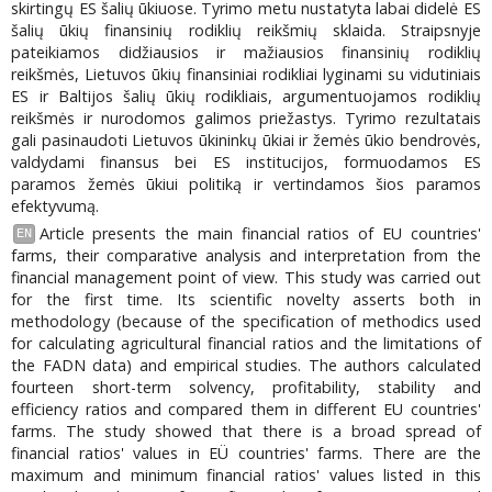
skirtingų ES šalių ūkiuose. Tyrimo metu nustatyta labai didelė ES
šalių ūkių finansinių rodiklių reikšmių sklaida. Straipsnyje
pateikiamos didžiausios ir mažiausios finansinių rodiklių
reikšmės, Lietuvos ūkių finansiniai rodikliai lyginami su vidutiniais
ES ir Baltijos šalių ūkių rodikliais, argumentuojamos rodiklių
reikšmės ir nurodomos galimos priežastys. Tyrimo rezultatais
gali pasinaudoti Lietuvos ūkininkų ūkiai ir žemės ūkio bendrovės,
valdydami finansus bei ES institucijos, formuodamos ES
paramos žemės ūkiui politiką ir vertindamos šios paramos
efektyvumą.
Article presents the main financial ratios of EU countries'
EN
farms, their comparative analysis and interpretation from the
financial management point of view. This study was carried out
for the first time. Its scientific novelty asserts both in
methodology (because of the specification of methodics used
for calculating agricultural financial ratios and the limitations of
the FADN data) and empirical studies. The authors calculated
fourteen short-term solvency, profitability, stability and
efficiency ratios and compared them in different EU countries'
farms. The study showed that there is a broad spread of
financial ratios' values in EÜ countries' farms. There are the
maximum and minimum financial ratios' values listed in this