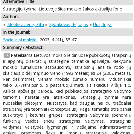
Alternative Title:
Strategijų tyrimai Lietuvoje šios mokslo šakos aktualijų fone
Authors:
Monkevičienė, Zita
Rybakovas, Egidijus
Uus, Inga
In the Journal:
, 2003, 4 (41), 35-47
Socialiniai mokslai
Summary / Abstract:
Pateikiama Lietuvos mokslo leidiniuose publikuotų straipsnių
LT
ir apgintų disertacijų strategine tematika apžvalga. Kiekybinė
mokslo žurnaluose atspausdintų straipsnių analizė rodo jų
skaičiaus didėjimą: nuo vieno (1993 metais) iki 24 (2002 metais).
Per dešimtmetį vienam mokslo žurnalo numeriui vidutiniškai
teko 0,77straipsnio, o pastaruoju metu šis skaičius viršija 1,0.
Atlikta apžvalga parodė, kad publikacijos strateginio valdymo
temomis neretai yra atsitiktinės. Strategijų tyrimai nėra
nuosekliai plėtojami. Nustatyta, kad daugiau nei du trečdaliai
straipsnių yra teoriniai (konceptualūs). Pagal tematiką straipsniai
suskirstyti į keturias grupes: strateginis valdymas (bendrai),
funkcinių veiklos sričių strateginis valdymas, strateginis
valdymas valstybės lygmenyje ir viešajame administravime;
atskirų pramonės šakų ir įmonių strateginis valdymas.