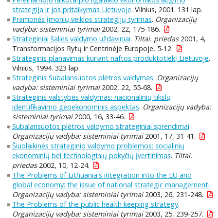
strategija ir jos pritaikymas Lietuvoje
. Vilnius, 2001. 131 lap.
Pramonės įmonių veiklos strategijų tyrimas
.
Organizacijų
vadyba: sisteminiai tyrimai
2002, 22, 175-186.
Strateginiai šalies valdymo uždaviniai
.
Tiltai. priedas
2001, 4,
Transformacijos Rytų ir Centrinėje Europoje, 5-12.
Strateginis planavimas kuriant naftos produktotiekį Lietuvoje
.
Vilnius, 1994. 323 lap.
Strateginis Subalansuotos plėtros valdymas
.
Organizacijų
vadyba: sisteminiai tyrimai
2002, 22, 55-68.
Strateginis valstybės valdymas: nacionalinių tikslų
identifikavimo geoekonominis aspektas
.
Organizacijų vadyba:
sisteminiai tyrimai
2000, 16, 33-46.
Subalansuotos plėtros valdymo strateginiai sprendimai
.
Organizacijų vadyba: sisteminiai tyrimai
2001, 17, 31-41.
Šiuolaikinės strateginio valdymo problemos: socialinių
ekonominių bei technologinių pokyčių įvertinimas
.
Tiltai.
priedas
2002, 10, 12-24.
The Problems of Lithuania's integration into the EU and
global economy: the issue of national strategic management
.
Organizacijų vadyba: sisteminiai tyrimai
2003, 26, 231-248.
The Problems of the public health keeping strategy
.
Organizacijų vadyba: sisteminiai tyrimai
2003, 25, 239-257.