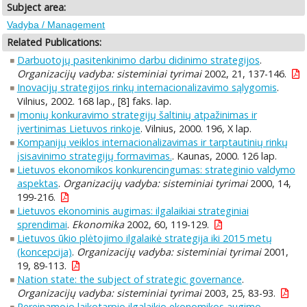
Subject area:
Vadyba / Management
Related Publications:
Darbuotojų pasitenkinimo darbu didinimo strategijos
.
Organizacijų vadyba: sisteminiai tyrimai
2002, 21, 137-146.
Inovacijų strategijos rinkų internacionalizavimo sąlygomis
.
Vilnius, 2002. 168 lap., [8] faks. lap.
Įmonių konkuravimo strategijų šaltinių atpažinimas ir
įvertinimas Lietuvos rinkoje
. Vilnius, 2000. 196, X lap.
Kompanijų veiklos internacionalizavimas ir tarptautinių rinkų
įsisavinimo strategijų formavimas.
. Kaunas, 2000. 126 lap.
Lietuvos ekonomikos konkurencingumas: strateginio valdymo
aspektas
.
Organizacijų vadyba: sisteminiai tyrimai
2000, 14,
199-216.
Lietuvos ekonominis augimas: ilgalaikiai strateginiai
sprendimai
.
Ekonomika
2002, 60, 119-129.
Lietuvos ūkio plėtojimo ilgalaikė strategija iki 2015 metų
(koncepcija)
.
Organizacijų vadyba: sisteminiai tyrimai
2001,
19, 89-113.
Nation state: the subject of strategic governance
.
Organizacijų vadyba: sisteminiai tyrimai
2003, 25, 83-93.
Pereinamojo laikotarpio ilgalaikio ekonomikos augimo