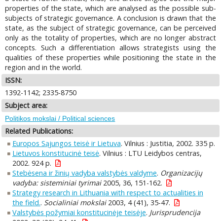
properties of the state, which are analysed as the possible sub-
subjects of strategic governance. A conclusion is drawn that the
state, as the subject of strategic governance, can be perceived
only as the totality of properties, which are no longer abstract
concepts. Such a differentiation allows strategists using the
qualities of these properties while positioning the state in the
region and in the world.
ISSN:
1392-1142; 2335-8750
Subject area:
Politikos mokslai / Political sciences
Related Publications:
Europos Sąjungos teisė ir Lietuva
. Vilnius : Justitia, 2002. 335 p.
Lietuvos konstitucinė teisė
. Vilnius : LTU Leidybos centras,
2002. 924 p.
Stebėsena ir žinių vadyba valstybės valdyme
.
Organizacijų
vadyba: sisteminiai tyrimai
2005, 36, 151-162.
Strategy research in Lithuania with respect to actualities in
the field.
.
Socialiniai mokslai
2003, 4 (41), 35-47.
Valstybės požymiai konstitucinėje teisėje
.
Jurisprudencija