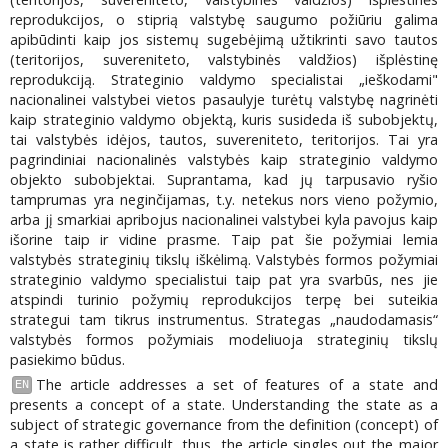
reprodukcijos, o stiprią valstybę saugumo požiūriu galima
apibūdinti kaip jos sistemų sugebėjimą užtikrinti savo tautos
(teritorijos, suvereniteto, valstybinės valdžios) išplėstinę
reprodukciją. Strateginio valdymo specialistai „ieškodami"
nacionalinei valstybei vietos pasaulyje turėtų valstybę nagrinėti
kaip strateginio valdymo objektą, kuris susideda iš subobjektų,
tai valstybės idėjos, tautos, suvereniteto, teritorijos. Tai yra
pagrindiniai nacionalinės valstybės kaip strateginio valdymo
objekto subobjektai. Suprantama, kad jų tarpusavio ryšio
tamprumas yra neginčijamas, t.y. netekus nors vieno požymio,
arba jį smarkiai apribojus nacionalinei valstybei kyla pavojus kaip
išorine taip ir vidine prasme. Taip pat šie požymiai lemia
valstybės strateginių tikslų iškėlimą. Valstybės formos požymiai
strateginio valdymo specialistui taip pat yra svarbūs, nes jie
atspindi turinio požymių reprodukcijos terpę bei suteikia
strategui tam tikrus instrumentus. Strategas „naudodamasis“
valstybės formos požymiais modeliuoja strateginių tikslų
pasiekimo būdus.
The article addresses a set of features of a state and
EN
presents a concept of a state. Understanding the state as a
subject of strategic governance from the definition (concept) of
a state is rather difficult, thus, the article singles out the major