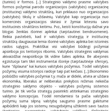
(turinio) ir formos. [...] Strateginio valdymo prasme valstybes
formos požymiai parodo organizacijos (valstybės) organizacinę
(institucinę) valdymo struktūrą, kuri priklauso nuo organizacijos
(valstybės) tikslų ir uždavinių. Valstybė kaip organizacija nuo
komercinės organizacijos skiriasi ir žymiai lėtesniu savo
institucinės struktūros keitimu. Pvz., keisti konstituciją dažnai yra
blogas ženklas išorinei aplinkai (tarptautinei bendruomenei).
Reikia pastebėti, kad ir valstybės strategiją ir institucinę
struktūrą daugiausiai lemia išorinė valstybės aplinka bei istorinės
raidos sąlygos. Praktiškai visi valstybei būdingi požymiai
apsiriboja jos teritorijos ribomis. Valstybės strateginis valdymas
akivaizdžiai neapsiriboja tik vidine šalies aplinka. Be abejonės
egzistuoja tam tikri instrumentai išorėje (tarptautinėje sferoje),
kurie "išplauna" kai kuriuos valstybės požymius. Todėl valstybės
požymių visuma istorijos raidoje taip pat keičiasi. [...].Ekonominio
pobūdžio valstybės požymiai t.y. maža ar didelė, atvira ar uždara
ekonomika, liberalus ar neliberalus prekybos režimas nekeičia
strateginio saldymo objekto - valstybės požymių sistemos
turinio. Jie tik verčia strategą pasirinkti atitinkamas strateginio
valdymo koncepcijas. Todėl remdamiesi ta pačia valstybės
požymių suma silpną valstybę saugumo prasme galėtume
apibūdinti kaip jos sistemų nesugebėjimą užtikrinti savo tautos
(teritorijos, suvereniteto, valstybinės valdžios) išplėstinės