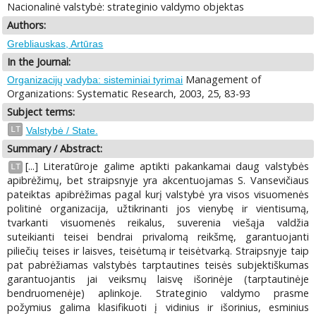
Nacionalinė valstybė: strateginio valdymo objektas
Authors:
Grebliauskas, Artūras
In the Journal:
Management of
Organizacijų vadyba: sisteminiai tyrimai
Organizations: Systematic Research, 2003, 25, 83-93
Subject terms:
LT
Valstybė / State.
Summary / Abstract:
[...] Literatūroje galime aptikti pakankamai daug valstybės
LT
apibrėžimų, bet straipsnyje yra akcentuojamas S. Vansevičiaus
pateiktas apibrėžimas pagal kurį valstybė yra visos visuomenės
politinė organizacija, užtikrinanti jos vienybę ir vientisumą,
tvarkanti visuomenės reikalus, suverenia viešąja valdžia
suteikianti teisei bendrai privalomą reikšmę, garantuojanti
piliečių teises ir laisves, teisėtumą ir teisėtvarką. Straipsnyje taip
pat pabrėžiamas valstybės tarptautines teisės subjektiškumas
garantuojantis jai veiksmų laisvę išorinėje (tarptautinėje
bendruomenėje) aplinkoje. Strateginio valdymo prasme
požymius galima klasifikuoti į vidinius ir išorinius, esminius