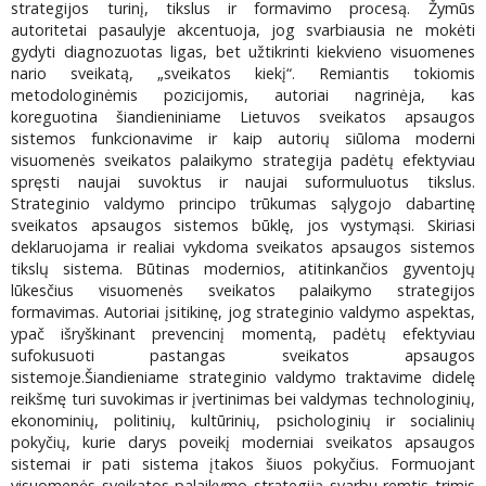
strategijos turinį, tikslus ir formavimo procesą. Žymūs
autoritetai pasaulyje akcentuoja, jog svarbiausia ne mokėti
gydyti diagnozuotas ligas, bet užtikrinti kiekvieno visuomenes
nario sveikatą, „sveikatos kiekį“. Remiantis tokiomis
metodologinėmis pozicijomis, autoriai nagrinėja, kas
koreguotina šiandieniniame Lietuvos sveikatos apsaugos
sistemos funkcionavime ir kaip autorių siūloma moderni
visuomenės sveikatos palaikymo strategija padėtų efektyviau
spręsti naujai suvoktus ir naujai suformuluotus tikslus.
Strateginio valdymo principo trūkumas sąlygojo dabartinę
sveikatos apsaugos sistemos būklę, jos vystymąsi. Skiriasi
deklaruojama ir realiai vykdoma sveikatos apsaugos sistemos
tikslų sistema. Būtinas modernios, atitinkančios gyventojų
lūkesčius visuomenės sveikatos palaikymo strategijos
formavimas. Autoriai įsitikinę, jog strateginio valdymo aspektas,
ypač išryškinant prevencinį momentą, padėtų efektyviau
sufokusuoti pastangas sveikatos apsaugos
sistemoje.Šiandieniame strateginio valdymo traktavime didelę
reikšmę turi suvokimas ir įvertinimas bei valdymas technologinių,
ekonominių, politinių, kultūrinių, psichologinių ir socialinių
pokyčių, kurie darys poveikį moderniai sveikatos apsaugos
sistemai ir pati sistema įtakos šiuos pokyčius. Formuojant
visuomenės sveikatos palaikymo strategiją svarbu remtis trimis