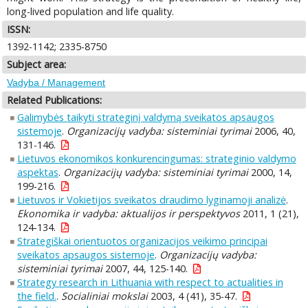
long-lived population and life quality.
ISSN:
1392-1142; 2335-8750
Subject area:
Vadyba / Management
Related Publications:
Galimybės taikyti strateginį valdymą sveikatos apsaugos
sistemoje
.
Organizacijų vadyba: sisteminiai tyrimai
2006, 40,
131-146.
Lietuvos ekonomikos konkurencingumas: strateginio valdymo
aspektas
.
Organizacijų vadyba: sisteminiai tyrimai
2000, 14,
199-216.
Lietuvos ir Vokietijos sveikatos draudimo lyginamoji analizė
.
Ekonomika ir vadyba: aktualijos ir perspektyvos
2011, 1 (21),
124-134.
Strategiškai orientuotos organizacijos veikimo principai
sveikatos apsaugos sistemoje
.
Organizacijų vadyba:
sisteminiai tyrimai
2007, 44, 125-140.
Strategy research in Lithuania with respect to actualities in
the field.
.
Socialiniai mokslai
2003, 4 (41), 35-47.