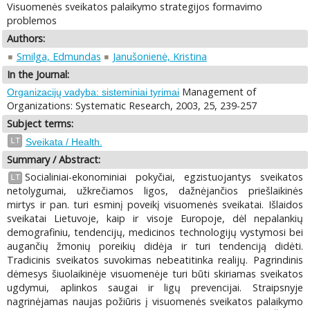
Visuomenės sveikatos palaikymo strategijos formavimo
problemos
Authors:
Smilga, Edmundas
Janušonienė, Kristina
In the Journal:
Management of
Organizacijų vadyba: sisteminiai tyrimai
Organizations: Systematic Research, 2003, 25, 239-257
Subject terms:
LT
Sveikata / Health.
Summary / Abstract:
Socialiniai-ekonominiai pokyčiai, egzistuojantys sveikatos
LT
netolygumai, užkrečiamos ligos, dažnėjančios priešlaikinės
mirtys ir pan. turi esminį poveikį visuomenės sveikatai. Išlaidos
sveikatai Lietuvoje, kaip ir visoje Europoje, dėl nepalankių
demografiniu, tendencijų, medicinos technologijų vystymosi bei
augančių žmonių poreikių didėja ir turi tendenciją didėti.
Tradicinis sveikatos suvokimas nebeatitinka realijų. Pagrindinis
dėmesys šiuolaikinėje visuomenėje turi būti skiriamas sveikatos
ugdymui, aplinkos saugai ir ligų prevencijai. Straipsnyje
nagrinėjamas naujas požiūris į visuomenės sveikatos palaikymo