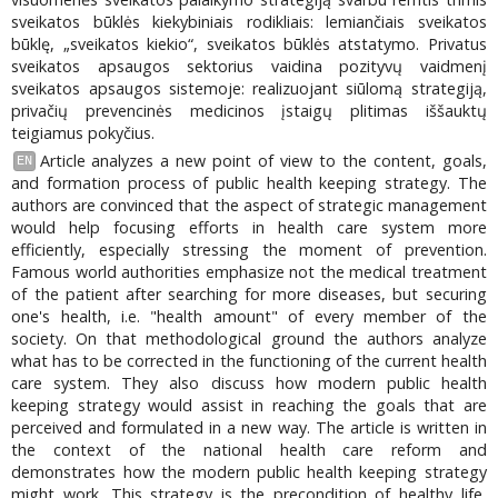
sveikatos būklės kiekybiniais rodikliais: lemiančiais sveikatos
būklę, „sveikatos kiekio“, sveikatos būklės atstatymo. Privatus
sveikatos apsaugos sektorius vaidina pozityvų vaidmenį
sveikatos apsaugos sistemoje: realizuojant siūlomą strategiją,
privačių prevencinės medicinos įstaigų plitimas iššauktų
teigiamus pokyčius.
Article analyzes a new point of view to the content, goals,
EN
and formation process of public health keeping strategy. The
authors are convinced that the aspect of strategic management
would help focusing efforts in health care system more
efficiently, especially stressing the moment of prevention.
Famous world authorities emphasize not the medical treatment
of the patient after searching for more diseases, but securing
one's health, i.e. "health amount" of every member of the
society. On that methodological ground the authors analyze
what has to be corrected in the functioning of the current health
care system. They also discuss how modern public health
keeping strategy would assist in reaching the goals that are
perceived and formulated in a new way. The article is written in
the context of the national health care reform and
demonstrates how the modern public health keeping strategy
might work. This strategy is the precondition of healthy life,