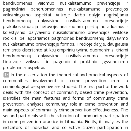
bendruomenės vaidmuo nusikalstamumo prevencijoje ir
pagrindiniai bendruomeninės nusikalstamumo prevencijos
veiksmingumo aspektai. Antroje darbo dalyje nagrinėjama
bendruomenių dalyvavimo nusikalstamumo prevencijoje
praktikos situacija Lietuvoje: analizuojami piliečių individualaus ir
kolektyvinio dalyvavimo nusikalstamumo prevencijos veiklose
rodikliai bei aptariamos pagrindinės bendruomenių dalyvavimo
nusikalstamumo prevencijoje formos. Trečioje dalyje, daugiausia
remiantis disertanto atliktų empirinių tyrimų duomenimis, tiriami
bendruomenių dalyvavimo nusikalstamumo prevencijoje
Lietuvoje veiksniai ir pagrindiniai praktinio įgyvendinimo
probleminiai aspektai.
In the dissertation the theoretical and practical aspects of
EN
communities involvement in crime prevention from a
criminological perspective are studied. The first part of the work
deals with the concept of community-based crime prevention,
identifies the main features and forms of community crime
prevention, analyses community role in crime prevention and
main aspects of community crime prevention effectiveness. The
second part deals with the situation of community participation
in crime prevention practice in Lithuania. Firstly, it analyses the
indicators of individual and collective citizen participation in