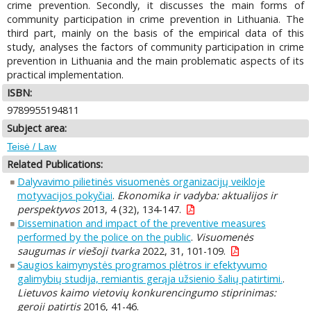
crime prevention. Secondly, it discusses the main forms of
community participation in crime prevention in Lithuania. The
third part, mainly on the basis of the empirical data of this
study, analyses the factors of community participation in crime
prevention in Lithuania and the main problematic aspects of its
practical implementation.
ISBN:
9789955194811
Subject area:
Teisė / Law
Related Publications:
Dalyvavimo pilietinės visuomenės organizacijų veikloje
motyvacijos pokyčiai
.
Ekonomika ir vadyba: aktualijos ir
perspektyvos
2013, 4 (32), 134-147.
Dissemination and impact of the preventive measures
performed by the police on the public
.
Visuomenės
saugumas ir viešoji tvarka
2022, 31, 101-109.
Saugios kaimynystės programos plėtros ir efektyvumo
galimybių studija, remiantis gerąja užsienio šalių patirtimi.
.
Lietuvos kaimo vietovių konkurencingumo stiprinimas:
geroji patirtis
2016, 41-46.