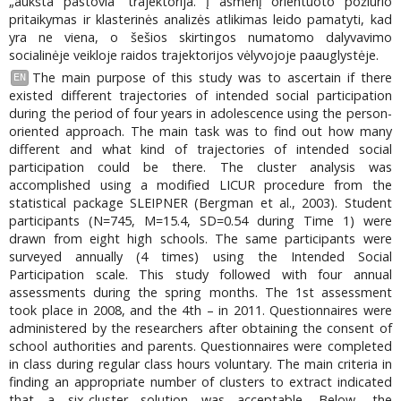
„aukšta pastovia“ trajektorija. Į asmenį orientuoto požiūrio
pritaikymas ir klasterinės analizės atlikimas leido pamatyti, kad
yra ne viena, o šešios skirtingos numatomo dalyvavimo
socialinėje veikloje raidos trajektorijos vėlyvojoje paauglystėje.
The main purpose of this study was to ascertain if there
EN
existed different trajectories of intended social participation
during the period of four years in adolescence using the person-
oriented approach. The main task was to find out how many
different and what kind of trajectories of intended social
participation could be there. The cluster analysis was
accomplished using a modified LICUR procedure from the
statistical package SLEIPNER (Bergman et al., 2003). Student
participants (N=745, M=15.4, SD=0.54 during Time 1) were
drawn from eight high schools. The same participants were
surveyed annually (4 times) using the Intended Social
Participation scale. This study followed with four annual
assessments during the spring months. The 1st assessment
took place in 2008, and the 4th – in 2011. Questionnaires were
administered by the researchers after obtaining the consent of
school authorities and parents. Questionnaires were completed
in class during regular class hours voluntary. The main criteria in
finding an appropriate number of clusters to extract indicated
that a six-cluster solution was acceptable. Below, the