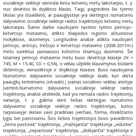
socialinėje veikloje vienodai kinta ketverių metų laikotarpiu, t. y.
nuo devintos iki dvyliktos klasės. Taigi, pagrindinis šio tyrimo
tikslas yra išsiaiškinti, ar paauglystėje yra skirtingos numatomo
dalyvavimo socialinėje veikloje raidos trajektorijos ketverių metų
laikotarpiu. Šiame darbe naudojami tęstinio tyrimo pirmojo–
ketvirtojo matavimo, atlikto Klaipėdos regiono aštuoniose
mokyklose, duomenys. Longitudinė analizė atlikta naudojant
pirmojo, antrojo, trečiojo ir ketvirtojo matavimo (2008-2011m.)
metu surinktus jauniausios kohortos tiriamųjų duomenis. Šie
tiriamieji pirmojo matavimo metu buvo devintoje klasėje (N =
745, M = 15,40, SD = 0,54), o vėliau užpildė klausimynus būdami
dešimtoje, vienuoliktoje ir dvyliktoje klasėse. Buvo naudojama
Numatomo dalyvavimo socialinėje veikloje skalė, kuri skirta
paauglių ketinimams įsitraukti į įvairias socialines veiklas ateityje
įvertinti.Numatomo dalyvavimo socialinėje veikloje raidos
trajektorijų analizė atskleidė, kad yra nemaža raidos trajektorijų
variacija, t. y. galima skirti šešias skirtingas numatomo
dalyvavimo socialinėje veikloje raidos trajektorijas, kurios
tarpusavyje skiriasi savo pradiniais įverčiais, forma, išreikštumo
lygiu bei pastovumu. Šios šešios trajektorijos buvo pavadintos
„žema pastovia“ trajektorija, „mažėjančia“ trajektorija „vidutine“
trajektorija, „nepastovia“ trajektorija, „didėjančia“ trajektorija ir