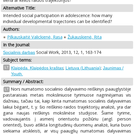
viena ar kelios raidos trajektorijos?
Alternative Title:
Intended social participation in adolescence: how many
individual developmental trajectories can be identified?
Authors:
Pilkauskaitė Valickienė, Rasa
Žukauskienė, Rita
In the Journal:
Social Work, 2013, 12, 1, 163-174
Socialinis darbas
Subject terms:
;
;
LT
Klaipėda. Klaipėdos kraštas
Lietuva (Lithuania)
Jaunimas /
Youth.
Summary / Abstract:
Nors numatomo socialinio dalyvavimo reiškinys paauglystėje
LT
pastaraisiais metais moksliniuose tyrimuose nagrinėjamas vis
dažniau, tačiau tai, kaip kinta numatomas socialinis dalyvavimas
laikui bėgant, t. y. šio reiškinio raidos trajektorijų analizė, yra dar
gana naujas reiškinys mokslinėse studijose. Šiame tyrime,
vadovaujantis į asmenį orientuotu požiūriu (angl. person
oriented), buvo atlikta longitudinių duomenų analizė, kuria buvo
siekiama atskleisti, ar visų paauglių numatomas dalyvavimas