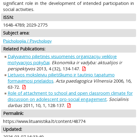
significant role in the development of intended participation in
social activities.
ISSN:
1648-4789; 2029-2775
Subject area:
Psichologija / Psychology
Related Publications:
Dalyvavimo pilietinės visuomenės organizacijų veikloje
motyvacijos pokyčiai
.
Ekonomika ir vadyba: aktualijos ir
perspektyvos
2013, 4 (32), 134-147.
Lietuvos moksleivių pilietiškumo ir tautinio tapatumo
formavimosi prielaidos
.
Acta paedagogica Vilnensia
2006, 16,
63-72.
Role of attachment to school and open classroom climate for
discussion on adolescent pro-social engagement
.
Socialinis
darbas
2011, 10, 1, 128-137.
Permalink:
https://www.lituanistika.lt/content/48774
Updated:
2026-03-07 16:33:49