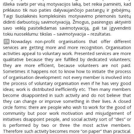
išlieka svarbi per visą motyvacijos laiką, bet reikia paminėti, kad
priklauso tik nuo paties dalyvaujančiojo pastangų ir gebėjimų.
Taigi šiuolaikinės kompleksinės motyvavimo priemonės turėtų
didinti darbuotojų savimotyvaciją. Žmogus, pasirengęs aktyvinti
savo veiklą pasitelkdamas savimotyvaciją, gali tai įgyvendinti
tokiu nuoseklumu: tikslas – savimotyvacija – rezultatas.
Nowadays non-profit organisations that offer different
EN
services are getting more and more recognition. Organisation
activities appeal to voluntary work. Presented services are more
qualitative because they are fulfilled by dedicated volunteers;
they are more efficient, because volunteers are not paid.
Sometimes it happens not to know how to initiate the process
of organisation development: not every member is involved into
the process of voluntary organisation even if he has very good
ideas; work is distributed inefficiently etc. Then many members
become disappointed in such activity and do not believe that
they can change or improve something in their lives. A closed
circle forms: there are people who wish to work for the good of
community but poor work motivation and misjudgement of
initiatives disappoint people, and social activity sort of “dies” or
is performed by two or three the most active members.
Therefore such activity becomes more “on paper” than practical.