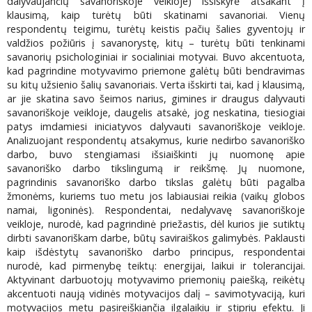
dalyvaujančių savanoriškoje veikloje) išsiskyrė atsakant į
klausimą, kaip turėtų būti skatinami savanoriai. Vienų
respondentų teigimu, turėtų keistis pačių šalies gyventojų ir
valdžios požiūris į savanorystę, kitų – turėtų būti tenkinami
savanorių psichologiniai ir socialiniai motyvai. Buvo akcentuota,
kad pagrindine motyvavimo priemone galėtų būti bendravimas
su kitų užsienio šalių savanoriais. Verta išskirti tai, kad į klausimą,
ar jie skatina savo šeimos narius, gimines ir draugus dalyvauti
savanoriškoje veikloje, daugelis atsakė, jog neskatina, tiesiogiai
patys imdamiesi iniciatyvos dalyvauti savanoriškoje veikloje.
Analizuojant respondentų atsakymus, kurie nedirbo savanoriško
darbo, buvo stengiamasi išsiaiškinti jų nuomonę apie
savanoriško darbo tikslingumą ir reikšmę. Jų nuomone,
pagrindinis savanoriško darbo tikslas galėtų būti pagalba
žmonėms, kuriems tuo metu jos labiausiai reikia (vaikų globos
namai, ligoninės). Respondentai, nedalyvavę savanoriškoje
veikloje, nurodė, kad pagrindinė priežastis, dėl kurios jie sutiktų
dirbti savanoriškam darbe, būtų saviraiškos galimybės. Paklausti
kaip išdėstytų savanoriško darbo principus, respondentai
nurodė, kad pirmenybę teiktų: energijai, laikui ir tolerancijai.
Aktyvinant darbuotojų motyvavimo priemonių paiešką, reikėtų
akcentuoti naują vidinės motyvacijos dalį – savimotyvaciją, kuri
motyvacijos metu pasireiškiančia ilgalaikiu ir stipriu efektu. Ji