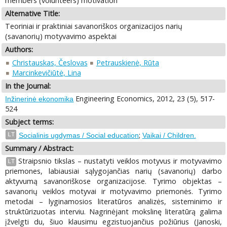
members (volunteers) motivation
Alternative Title:
Teoriniai ir praktiniai savanoriškos organizacijos narių
(savanorių) motyvavimo aspektai
Authors:
Christauskas, Česlovas
Petrauskienė, Rūta
Marcinkevičiūtė, Lina
In the Journal:
Engineering Economics, 2012, 23 (5), 517-
Inžinerinė ekonomika
524
Subject terms:
;
LT
Socialinis ugdymas / Social education
Vaikai / Children.
Summary / Abstract:
Straipsnio tikslas – nustatyti veiklos motyvus ir motyvavimo
LT
priemones, labiausiai sąlygojančias narių (savanorių) darbo
aktyvumą savanoriškose organizacijose. Tyrimo objektas –
savanorių veiklos motyvai ir motyvavimo priemonės. Tyrimo
metodai – lyginamosios literatūros analizės, sisteminimo ir
struktūrizuotas interviu. Nagrinėjant mokslinę literatūrą galima
įžvelgti du, šiuo klausimu egzistuojančius požiūrius (Janoski,