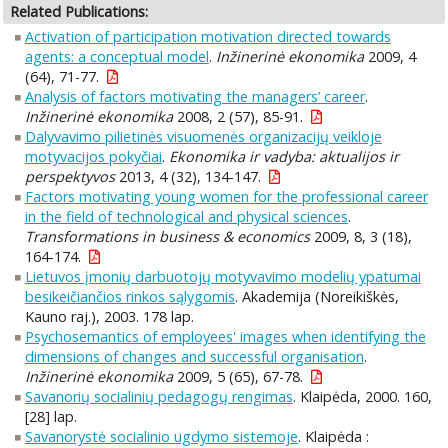
Related Publications:
Activation of participation motivation directed towards
agents: a conceptual model
.
Inžinerinė ekonomika
2009, 4
(64), 71-77.
Analysis of factors motivating the managers’ career
.
Inžinerinė ekonomika
2008, 2 (57), 85-91.
Dalyvavimo pilietinės visuomenės organizacijų veikloje
motyvacijos pokyčiai
.
Ekonomika ir vadyba: aktualijos ir
perspektyvos
2013, 4 (32), 134-147.
Factors motivating young women for the professional career
in the field of technological and physical sciences
.
Transformations in business & economics
2009, 8, 3 (18),
164-174.
Lietuvos įmonių darbuotojų motyvavimo modelių ypatumai
besikeičiančios rinkos sąlygomis
. Akademija (Noreikiškės,
Kauno raj.), 2003. 178 lap.
Psychosemantics of employees' images when identifying the
dimensions of changes and successful organisation
.
Inžinerinė ekonomika
2009, 5 (65), 67-78.
Savanorių socialinių pedagogų rengimas
. Klaipėda, 2000. 160,
[28] lap.
Savanorystė socialinio ugdymo sistemoje
. Klaipėda :