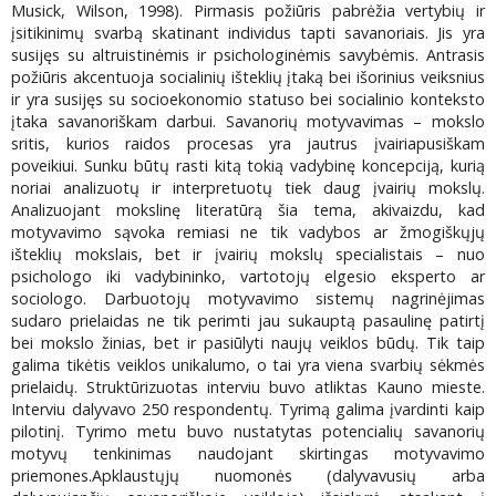
Musick, Wilson, 1998). Pirmasis požiūris pabrėžia vertybių ir
įsitikinimų svarbą skatinant individus tapti savanoriais. Jis yra
susijęs su altruistinėmis ir psichologinėmis savybėmis. Antrasis
požiūris akcentuoja socialinių išteklių įtaką bei išorinius veiksnius
ir yra susijęs su socioekonomio statuso bei socialinio konteksto
įtaka savanoriškam darbui. Savanorių motyvavimas – mokslo
sritis, kurios raidos procesas yra jautrus įvairiapusiškam
poveikiui. Sunku būtų rasti kitą tokią vadybinę koncepciją, kurią
noriai analizuotų ir interpretuotų tiek daug įvairių mokslų.
Analizuojant mokslinę literatūrą šia tema, akivaizdu, kad
motyvavimo sąvoka remiasi ne tik vadybos ar žmogiškųjų
išteklių mokslais, bet ir įvairių mokslų specialistais – nuo
psichologo iki vadybininko, vartotojų elgesio eksperto ar
sociologo. Darbuotojų motyvavimo sistemų nagrinėjimas
sudaro prielaidas ne tik perimti jau sukauptą pasaulinę patirtį
bei mokslo žinias, bet ir pasiūlyti naujų veiklos būdų. Tik taip
galima tikėtis veiklos unikalumo, o tai yra viena svarbių sėkmės
prielaidų. Struktūrizuotas interviu buvo atliktas Kauno mieste.
Interviu dalyvavo 250 respondentų. Tyrimą galima įvardinti kaip
pilotinį. Tyrimo metu buvo nustatytas potencialių savanorių
motyvų tenkinimas naudojant skirtingas motyvavimo
priemones.Apklaustųjų nuomonės (dalyvavusių arba