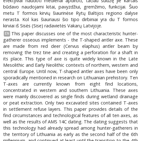
efektyviai naudoti medienai apdirbti, tačiau sulūžę jie kartais
būdavo naudojami kitai, pavyzdžiui, gremžimo, funkcijai. Šiuo
metu T formos kirvių šiaurinėse Rytų Baltijos regiono dalyse
nerasta. Kol kas šiauriausi šio tipo dirbiniai yra du T formos
kirviai iš Sisės (Sise) radavietės Vakarų Latvijoje.
This paper discusses one of the most characteristic hunter-
EN
gatherer osseous implements - the T-shaped antler axe. These
are made from red deer (Cervus elaphus) antler beam by
removing the trez tine and creating a perforation for a shaft in
its place. This type of axe is quite widely known in the Late
Mesolithic and Early Neolithic contexts of northern, western and
central Europe. Until now, T-shaped antler axes have been only
sporadically mentioned in research on Lithuanian prehistory. Ten
T-axes are currently known from eight find locations,
concentrated in western and southern Lithuania. These axes
were mainly discovered as single finds during wetland drainage
or peat extraction. Only two excavated sites contained T-axes
in settlement refuse layers. This paper provides details of the
find circumstances and technological features of all ten axes, as
well as the results of AMS 14C dating. The dating suggests that
this technology had already spread among hunter-gatherers in
the territory of Lithuania as early as the second half of the 6th
millennium, and continued at least until the transition to the 4th