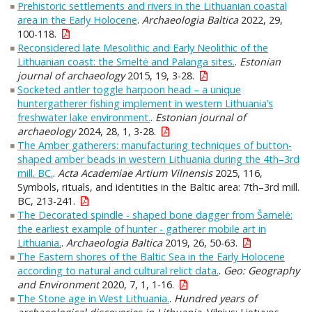
Prehistoric settlements and rivers in the Lithuanian coastal
area in the Early Holocene
.
Archaeologia Baltica
2022, 29,
100-118.
Reconsidered late Mesolithic and Early Neolithic of the
Lithuanian coast: the Smeltė and Palanga sites.
.
Estonian
journal of archaeology
2015, 19, 3-28.
Socketed antler toggle harpoon head – a unique
huntergatherer fishing implement in western Lithuania’s
freshwater lake environment.
.
Estonian journal of
archaeology
2024, 28, 1, 3-28.
The Amber gatherers: manufacturing techniques of button-
shaped amber beads in western Lithuania during the 4th–3rd
mill. BC.
.
Acta Academiae Artium Vilnensis
2025, 116,
Symbols, rituals, and identities in the Baltic area: 7th–3rd mill.
BC, 213-241.
The Decorated spindle - shaped bone dagger from Šarnelė:
the earliest example of hunter - gatherer mobile art in
Lithuania.
.
Archaeologia Baltica
2019, 26, 50-63.
The Eastern shores of the Baltic Sea in the Early Holocene
according to natural and cultural relict data.
.
Geo: Geography
and Environment
2020, 7, 1, 1-16.
The Stone age in West Lithuania.
.
Hundred years of