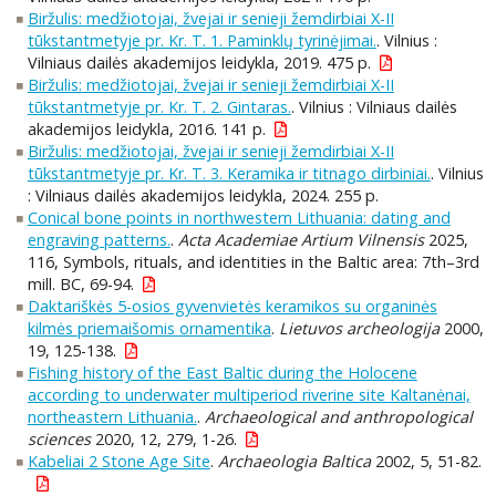
Biržulis: medžiotojai, žvejai ir senieji žemdirbiai X-II
tūkstantmetyje pr. Kr. T. 1. Paminklų tyrinėjimai.
. Vilnius :
Vilniaus dailės akademijos leidykla, 2019. 475 p.
Biržulis: medžiotojai, žvejai ir senieji žemdirbiai X-II
tūkstantmetyje pr. Kr. T. 2. Gintaras.
. Vilnius : Vilniaus dailės
akademijos leidykla, 2016. 141 p.
Biržulis: medžiotojai, žvejai ir senieji žemdirbiai X-II
tūkstantmetyje pr. Kr. T. 3. Keramika ir titnago dirbiniai.
. Vilnius
: Vilniaus dailės akademijos leidykla, 2024. 255 p.
Conical bone points in northwestern Lithuania: dating and
engraving patterns.
.
Acta Academiae Artium Vilnensis
2025,
116, Symbols, rituals, and identities in the Baltic area: 7th–3rd
mill. BC, 69-94.
Daktariškės 5-osios gyvenvietės keramikos su organinės
kilmės priemaišomis ornamentika
.
Lietuvos archeologija
2000,
19, 125-138.
Fishing history of the East Baltic during the Holocene
according to underwater multiperiod riverine site Kaltanėnai,
northeastern Lithuania.
.
Archaeological and anthropological
sciences
2020, 12, 279, 1-26.
Kabeliai 2 Stone Age Site
.
Archaeologia Baltica
2002, 5, 51-82.