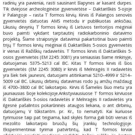
radinių yra pavieniai, rasti sausinant šlapynes ar kasant durpes.
Tik dviejose archeologinėse gyvenvietėse – Daktariškės 5-ojoje
ir Palangoje – rasta T formos kirvių. Kirvis iš Palangos senovės
gyvenvietės datuotas AMS metodu ir publikuotas anksčiau.
Likusių devynių T formos kirvių iš Lietuvos teritorijos mėginiai
buvo paimti vykdant tarptautinį radiokarboninio datavimo
projektą. Šiame straipsnyje datavimui pakartotinai buvo paimti
trijų T formos kirvių mėginiai iš Daktariškės 5-osios gyvenvietės
ir vienas iš Ražiškių radavietės. T formos kirvis iš Daktariškės 5-
osios gyvenvietės (EM 2245: 3081) yra seniausias šiame rinkinyje,
datuojamas 5375–5213 cal BC. Kitas T formos kirvis iš šios
gyvenvietės (EM 2245: 3080) ir kirvis iš Melnragės II radavietės
yra šiek tiek jaunesni, datuojami atitinkamai 5210–4999 ir 5214–
5009 cal BC. Likusių dirbinių datavimas rodo jų amžių maždaug
iš 4700–3800 cal BC laikotarpio. Kirvis iš Šarnelės šiuo metu yra
jauniausias šioje kolekcijoje.Ankstyviausiuose T formos kirviuose
iš Daktariškės 5-osios radavietės ir Melnragės II radavietės yra
ilgesnė pašalintos pokarūninės ataugos liekana, o ant dirbinių,
datuojamų V tūkstantm. pr. Kr., to nematyti. Kai kuriuose
tyrimuose taip pat teigiama, kad skylės forma gali būti vienas iš
mezolito laikotarpio bruožų šių įrankių technologijoje.
Eksperimentiniai tyrimai patvirtintų, kad T formos kirviai