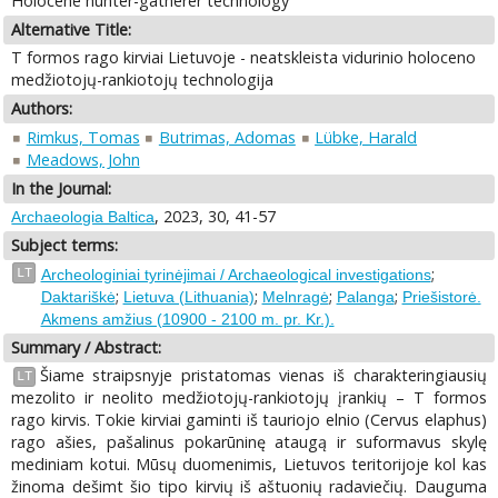
Holocene hunter-gatherer technology
Alternative Title:
T formos rago kirviai Lietuvoje - neatskleista vidurinio holoceno
medžiotojų-rankiotojų technologija
Authors:
Rimkus, Tomas
Butrimas, Adomas
Lübke, Harald
Meadows, John
In the Journal:
, 2023, 30, 41-57
Archaeologia Baltica
Subject terms:
;
LT
Archeologiniai tyrinėjimai / Archaeological investigations
;
;
;
;
Daktariškė
Lietuva (Lithuania)
Melnragė
Palanga
Priešistorė.
Akmens amžius (10900 - 2100 m. pr. Kr.).
Summary / Abstract:
Šiame straipsnyje pristatomas vienas iš charakteringiausių
LT
mezolito ir neolito medžiotojų-rankiotojų įrankių – T formos
rago kirvis. Tokie kirviai gaminti iš tauriojo elnio (Cervus elaphus)
rago ašies, pašalinus pokarūninę ataugą ir suformavus skylę
mediniam kotui. Mūsų duomenimis, Lietuvos teritorijoje kol kas
žinoma dešimt šio tipo kirvių iš aštuonių radaviečių. Dauguma