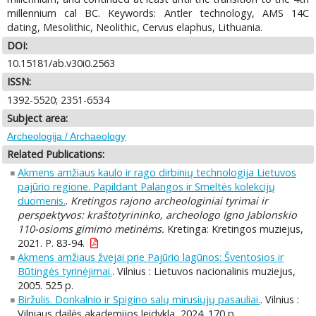
millennium cal BC. Keywords: Antler technology, AMS 14C
dating, Mesolithic, Neolithic, Cervus elaphus, Lithuania.
DOI:
10.15181/ab.v30i0.2563
ISSN:
1392-5520; 2351-6534
Subject area:
Archeologija / Archaeology
Related Publications:
Akmens amžiaus kaulo ir rago dirbinių technologija Lietuvos
pajūrio regione. Papildant Palangos ir Smeltės kolekcijų
duomenis.
.
Kretingos rajono archeologiniai tyrimai ir
perspektyvos: kraštotyrininko, archeologo Igno Jablonskio
110-osioms gimimo metinėms.
Kretinga: Kretingos muziejus,
2021. P. 83-94.
Akmens amžiaus žvejai prie Pajūrio lagūnos: Šventosios ir
Būtingės tyrinėjimai.
. Vilnius : Lietuvos nacionalinis muziejus,
2005. 525 p.
Biržulis. Donkalnio ir Spigino salų mirusiųjų pasauliai.
. Vilnius :
Vilniaus dailės akademijos leidykla, 2024. 170 p.