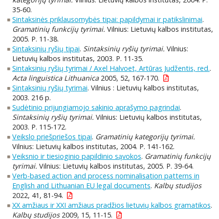
35-60.
Sintaksinės priklausomybės tipai: papildymai ir patikslinimai
.
Gramatinių funkcijų tyrimai.
Vilnius: Lietuvių kalbos institutas,
2005. P. 11-38.
Sintaksinių ryšių tipai
.
Sintaksinių ryšių tyrimai.
Vilnius:
Lietuvių kalbos institutas, 2003. P. 11-35.
Sintaksinių ryšių tyrimai / Axel Halvoet, Artūras Judžentis, red.
.
Acta linguistica Lithuanica
2005, 52, 167-170.
Sintaksinių ryšių tyrimai
. Vilnius : Lietuvių kalbos institutas,
2003. 216 p.
Sudėtinio prijungiamojo sakinio aprašymo pagrindai
.
Sintaksinių ryšių tyrimai.
Vilnius: Lietuvių kalbos institutas,
2003. P. 115-172.
Veikslo priešpriešos tipai
.
Gramatinių kategorijų tyrimai.
Vilnius: Lietuvių kalbos institutas, 2004. P. 141-162.
Veiksnio ir tiesioginio papildinio sąvokos
.
Gramatinių funkcijų
tyrimai.
Vilnius: Lietuvių kalbos institutas, 2005. P. 39-64.
Verb-based action and process nominalisation patterns in
English and Lithuanian EU legal documents
.
Kalbų studijos
2022, 41, 81-94.
XX amžiaus ir XXI amžiaus pradžios lietuvių kalbos gramatikos
.
Kalbų studijos
2009, 15, 11-15.