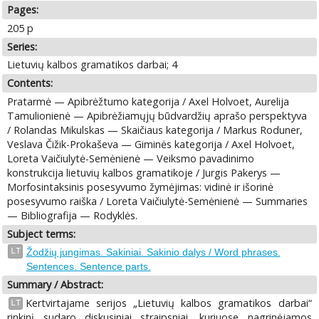
Pages:
205 p
Series:
Lietuvių kalbos gramatikos darbai; 4
Contents:
Pratarmė — Apibrėžtumo kategorija / Axel Holvoet, Aurelija
Tamulionienė — Apibrėžiamųjų būdvardžių aprašo perspektyva
/ Rolandas Mikulskas — Skaičiaus kategorija / Markus Roduner,
Veslava Čižik-Prokaševa — Giminės kategorija / Axel Holvoet,
Loreta Vaičiulytė-Semėnienė — Veiksmo pavadinimo
konstrukcija lietuvių kalbos gramatikoje / Jurgis Pakerys —
Morfosintaksinis posesyvumo žymėjimas: vidinė ir išorinė
posesyvumo raiška / Loreta Vaičiulytė-Semėnienė — Summaries
— Bibliografija — Rodyklės.
Subject terms:
LT
Žodžių jungimas. Sakiniai. Sakinio dalys / Word phrases.
Sentences. Sentence parts.
Summary / Abstract:
Kertvirtajame serijos „Lietuvių kalbos gramatikos darbai“
LT
rinkinį sudaro diskusiniai straipsniai, kuriuose nagrinėjamos