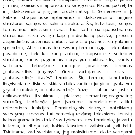
giminės, skaičiaus ir apibrėžtumo kategorijos. Plačiau pažvelgta
ir į daiktavardinio junginio problematiką. L. Semėnienės ir J.
Pakerio straipsniuose aptariamos ir daiktavardinio junginio
struktūros sąsajos su sakinio struktūra. Šis, ketvirtasis, serijos
tomas nuo ankstesnių skiriasi tuo, kad į čia spausdinamus
straipsnius reikia žvelgti kaip į individualių paieškų procesą
atspindinčius autorinius darbus, kurie taip pat neteikia galutinių
sprendimų. Atkreiptinas dėmesys ir į terminologiją. Tiek rinkinio
pavadinime, tiek kai kurių autorių straipsniuose sudėtinei
struktūrai, kurios pagrindinis narys yra daiktavardis, ivardyti
vartojamas lietuviškoje tradicijoje įprastesnis terminas
„daiktavardinis junginys“. Greta vartojamas ir kitas –
„daiktavardinės frazės“ terminas. Šių terminų konotacijos
lingvistiniame diskurse skiriasi; daiktavardinio junginio sąvoka yra
grynai sintaksinė, o daiktavardinės frazės – labiau susijusi su
daiktavardžio įtraukimu į platesnę semantinę-pragmatinę
struktūrą, leidžiančią jam įvairiuose kontekstuose atlikti
referentines funkcijas. Terminologinis rinkinyje pateikiamų
svarstymų aspektas turi nemenką reikšmę tolesniems lietuvių
kalbos gramatinės struktūros tyrimams, nes terminologija kartu
ir lemia, ir riboja tai, kokius klasuimus kalbininkai gali kelti.
Tvirtinama, kad svarbiausia, jog moksliniame tekste vartojami