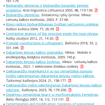
161-179.
Būdvardžio derinimas ir būdvardžio bevardės giminės
problema
.
Acta linguistica Lithuanica
2003, 48, 119-136.
Būdvardžių derinimas
.
Sintaksinių ryšių tyrimai.
Vilnius:
Lietuvių kalbos institutas, 2003. P. 37-66.
Būvio raiškos būdvardiškaisiais žodžiais vartosenos polinkiai
.
Kalbos kultūra
2004, 77, 26-39.
Contrastive analysis of the structure inside the noun phrase
.
Kalbų studijos
2012, 21, 14-20.
[Copular constructions in Lithuanian].
.
Baltistica
2018, 53, 2,
331-349.
Dabartinės lietuvių kalbos gramatika.
. Vilnius : Mokslo ir
enciklopedijų leidybos institutas, 2005. 745 p.
Dabartinės lietuvių kalbos žodynas.
. Vilnius : Lietuvių kalbos
institutas., 2021. 1 elektroninis išteklius (online).
Daiktavardžio neapykanta ir su juo semantiškai susijusių
žodžių valentingumas dabartinėje lietuvių (rašto) kalboje.
.
Taikomoji kalbotyra
2024, 21, 158-177.
Daiktavardžio pyktis valentingumas Dabartinės lietuvių kalbos
tekstyne.
.
Kalbotyra,
2025, 78, 179-200.
Depiktyvų semantiniai tipai ir jų morfosintaksinis žymėjimas
.
Baltu filoloģija
2007, 16, 1/2, 113-131.
Determination and modification: topology of prenominal