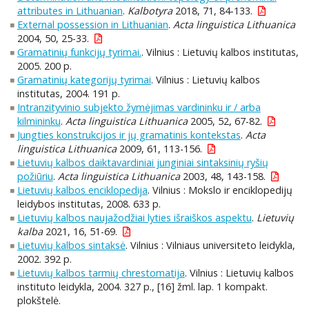
attributes in Lithuanian
.
Kalbotyra
2018, 71, 84-133.
External possession in Lithuanian
.
Acta linguistica Lithuanica
2004, 50, 25-33.
Gramatinių funkcijų tyrimai.
. Vilnius : Lietuvių kalbos institutas,
2005. 200 p.
Gramatinių kategorijų tyrimai
. Vilnius : Lietuvių kalbos
institutas, 2004. 191 p.
Intranzityvinio subjekto žymėjimas vardininku ir / arba
kilmininku
.
Acta linguistica Lithuanica
2005, 52, 67-82.
Jungties konstrukcijos ir jų gramatinis kontekstas
.
Acta
linguistica Lithuanica
2009, 61, 113-156.
Lietuvių kalbos daiktavardiniai junginiai sintaksinių ryšių
požiūriu
.
Acta linguistica Lithuanica
2003, 48, 143-158.
Lietuvių kalbos enciklopedija
. Vilnius : Mokslo ir enciklopedijų
leidybos institutas, 2008. 633 p.
Lietuvių kalbos naujažodžiai lyties išraiškos aspektu
.
Lietuvių
kalba
2021, 16, 51-69.
Lietuvių kalbos sintaksė
. Vilnius : Vilniaus universiteto leidykla,
2002. 392 p.
Lietuvių kalbos tarmių chrestomatija
. Vilnius : Lietuvių kalbos
instituto leidykla, 2004. 327 p., [16] žml. lap. 1 kompakt.
plokštelė.