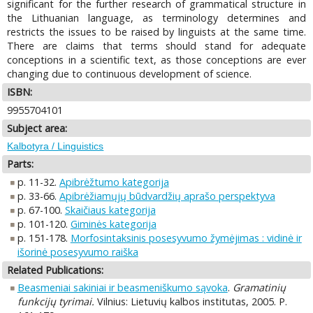
significant for the further research of grammatical structure in
the Lithuanian language, as terminology determines and
restricts the issues to be raised by linguists at the same time.
There are claims that terms should stand for adequate
conceptions in a scientific text, as those conceptions are ever
changing due to continuous development of science.
ISBN:
9955704101
Subject area:
Kalbotyra / Linguistics
Parts:
p. 11-32.
Apibrėžtumo kategorija
p. 33-66.
Apibrėžiamųjų būdvardžių aprašo perspektyva
p. 67-100.
Skaičiaus kategorija
p. 101-120.
Giminės kategorija
p. 151-178.
Morfosintaksinis posesyvumo žymėjimas : vidinė ir
išorinė posesyvumo raiška
Related Publications:
Beasmeniai sakiniai ir beasmeniškumo sąvoka
.
Gramatinių
funkcijų tyrimai.
Vilnius: Lietuvių kalbos institutas, 2005. P.