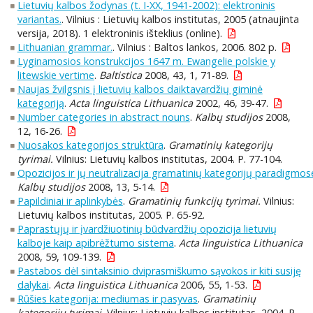
Lietuvių kalbos žodynas (t. I-XX, 1941-2002): elektroninis
variantas.
. Vilnius : Lietuvių kalbos institutas, 2005 (atnaujinta
versija, 2018). 1 elektroninis išteklius (online).
Lithuanian grammar.
. Vilnius : Baltos lankos, 2006. 802 p.
Lyginamosios konstrukcijos 1647 m. Ewangelie polskie y
litewskie vertime
.
Baltistica
2008, 43, 1, 71-89.
Naujas žvilgsnis į lietuvių kalbos daiktavardžių giminė
kategoriją
.
Acta linguistica Lithuanica
2002, 46, 39-47.
Number categories in abstract nouns
.
Kalbų studijos
2008,
12, 16-26.
Nuosakos kategorijos struktūra
.
Gramatinių kategorijų
tyrimai.
Vilnius: Lietuvių kalbos institutas, 2004. P. 77-104.
Opozicijos ir jų neutralizacija gramatinių kategorijų paradigmos
Kalbų studijos
2008, 13, 5-14.
Papildiniai ir aplinkybės
.
Gramatinių funkcijų tyrimai.
Vilnius:
Lietuvių kalbos institutas, 2005. P. 65-92.
Paprastųjų ir įvardžiuotinių būdvardžių opozicija lietuvių
kalboje kaip apibrėžtumo sistema
.
Acta linguistica Lithuanica
2008, 59, 109-139.
Pastabos dėl sintaksinio dviprasmiškumo sąvokos ir kiti susiję
dalykai
.
Acta linguistica Lithuanica
2006, 55, 1-53.
Rūšies kategorija: mediumas ir pasyvas
.
Gramatinių
kategorijų tyrimai.
Vilnius: Lietuvių kalbos institutas, 2004. P.