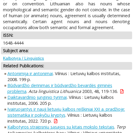
or on convention. Lithuanian also has nouns whose
morphological and semantic gender do not coincide. In the case
of human (or animate) nouns, agreement is usually determined
semantically. Certain agent nouns and nouns denoting
occupations allow both semantic and formal agreement.
ISSN:
1648-4444
Subject area:
Kalbotyra / Linguistics
Related Publications:
Antonimija ir antonimai
. Vilnius : Lietuvių kalbos institutas,
2008. 199 p.
Būdvardžio derinimas ir būdvardžio bevardės giminės
problema
.
Acta linguistica Lithuanica
2003, 48, 119-136.
Daiktavardinio junginio tyrimai
. Vilnius : Lietuvių kalbos
institutas, 2006. 205 p.
Įvairuojantys ir nauji lietuvių kalbos reiškiniai XXI a. pradžioje:
sistematika ir pokyčių kryptys
. Vilnius : Lietuvių kalbos
institutas, 2022. 720 p.
Kalbotyros straipsnių sąsajos su kitais mokslo tekstais
.
Terp
taikamosios kalbotėros barų.
Vilnius : Vilniaus universiteto