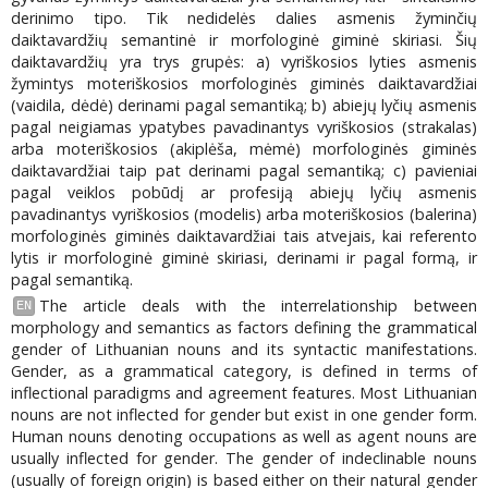
derinimo tipo. Tik nedidelės dalies asmenis žyminčių
daiktavardžių semantinė ir morfologinė giminė skiriasi. Šių
daiktavardžių yra trys grupės: a) vyriškosios lyties asmenis
žymintys moteriškosios morfologinės giminės daiktavardžiai
(vaidila, dėdė) derinami pagal semantiką; b) abiejų lyčių asmenis
pagal neigiamas ypatybes pavadinantys vyriškosios (strakalas)
arba moteriškosios (akiplėša, mėmė) morfologinės giminės
daiktavardžiai taip pat derinami pagal semantiką; c) pavieniai
pagal veiklos pobūdį ar profesiją abiejų lyčių asmenis
pavadinantys vyriškosios (modelis) arba moteriškosios (balerina)
morfologinės giminės daiktavardžiai tais atvejais, kai referento
lytis ir morfologinė giminė skiriasi, derinami ir pagal formą, ir
pagal semantiką.
The article deals with the interrelationship between
EN
morphology and semantics as factors defining the grammatical
gender of Lithuanian nouns and its syntactic manifestations.
Gender, as a grammatical category, is defined in terms of
inflectional paradigms and agreement features. Most Lithuanian
nouns are not inflected for gender but exist in one gender form.
Human nouns denoting occupations as well as agent nouns are
usually inflected for gender. The gender of indeclinable nouns
(usually of foreign origin) is based either on their natural gender