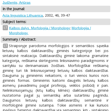
Judžentis, Artūras
In the Journal:
, 2002, 46, 39-47
Acta linguistica Lithuanica
Subject terms:
;
LT
Kalbos dalys. Morfologija / Morphology
Morfologija /
Morphology.
Summary / Abstract:
Straipsnyje parodoma morfologijos ir semantikos sąveika
LT
lietuvių kalbos daiktavardžių giminės kategorijoje bei jos
sintaksinė realizacija. Daiktavardžių giminė laikoma gramatine
kategorija, reiškiama skirtingomis linksniavimo paradigmomis ir
santykiu su derinamaisiais žodžiais. Morfologiškai reiškiamą
giminę turi tik linksniuojamieji lietuvių kalbos daiktavardžiai.
Dauguma jų giminėmis nekaitomi, o turi vienos kurios nors
giminės formas. Giminėmis kaitomi daugelis lietuvių kalbos
asmenų pavadinimų pagal profesiją, veiklos pobūdį ir pan.
Nelinksniuojamųjų (kitų kalbų kilmės) daiktavardžių giminė
nustatoma pagal jų semantiką arba sutartiniu pagrindu.
Daugumos lietuvių kalbos daiktavardžių semantinė ir
morfologinė giminė sutampa. Tokie asmenis ir kai kuriuos
gyvūnus žymintys daiktavardžiai yra semantinio, kiti - sintaksinio