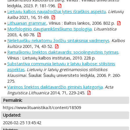
leidykla, 2023. P. 181-196.
Lietuvių kalbos naujažodžiai lyties išraiškos aspektu
.
Lietuvių
kalba
2021, 16, 51-69.
Lithuanian grammar.
. Vilnius : Baltos lankos, 2006. 802 p.
Morfologinio daugiareikšmiškumo tipologija
.
Lituanistica
2003, 4, 60-78.
Nelietuviškų nekaitomų žodžių sintaksiniai vaidmenys
.
Kalbos
kultūra
2001, 74, 43-52.
Ramaškonių šnektos daiktavardis: sociolingvistinis tyrimas
.
Vilnius : Lietuvių kalbos institutas, 2010. 228 p.
Substantiva communia lietuvių ir latvių kalbose: stilistinis
aspektas
.
Lietuvių ir latvių gretinamosios stilistikos
klausimai.
Šiauliai: Šiaulių universiteto leidykla, 2006. P. 260-
275.
Varėnos šnektos daiktavardžio giminės kategorija
.
Acta
linguistica Lithuanica
2014, 71, 229-245.
Permalink:
https://www.lituanistika.lt/content/18509
Updated:
2026-02-25 13:45:42