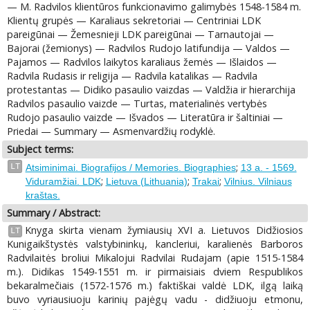
— M. Radvilos klientūros funkcionavimo galimybės 1548-1584 m.
Klientų grupės — Karaliaus sekretoriai — Centriniai LDK
pareigūnai — Žemesnieji LDK pareigūnai — Tarnautojai —
Bajorai (žemionys) — Radvilos Rudojo latifundija — Valdos —
Pajamos — Radvilos laikytos karaliaus žemės — Išlaidos —
Radvila Rudasis ir religija — Radvila katalikas — Radvila
protestantas — Didiko pasaulio vaizdas — Valdžia ir hierarchija
Radvilos pasaulio vaizde — Turtas, materialinės vertybės
Rudojo pasaulio vaizde — Išvados — Literatūra ir šaltiniai —
Priedai — Summary — Asmenvardžių rodyklė.
Subject terms:
;
LT
Atsiminimai. Biografijos / Memories. Biographies
13 a. - 1569.
;
;
;
Viduramžiai. LDK
Lietuva (Lithuania)
Trakai
Vilnius. Vilniaus
kraštas.
Summary / Abstract:
Knyga skirta vienam žymiausių XVI a. Lietuvos Didžiosios
LT
Kunigaikštystės valstybininkų, kancleriui, karalienės Barboros
Radvilaitės broliui Mikalojui Radvilai Rudajam (apie 1515-1584
m.). Didikas 1549-1551 m. ir pirmaisiais dviem Respublikos
bekaralmečiais (1572-1576 m.) faktiškai valdė LDK, ilgą laiką
buvo vyriausiuoju karinių pajėgų vadu - didžiuoju etmonu,