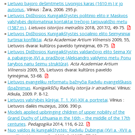
Lietuvio bajoro dešimtmetis Livonijos karas (1610 m.) ir jo
autorius.
. Vilnius : Žara, 2006. 295 p.
Lietuvos Didžiosios Kunigaikštystės politinio elito ir Maskvos
valstybės diplomatiniai kontaktai trečiojo tarpuvaldžio metu
(1587 m.)
.
Lietuvos istorijos metraštis
2018, 2017/2, 49-75.
Lietuvos Didžiosios Kunigaikštystės socialinio elito šeimyniniai
turtiniai konfliktai
.
Acta Academiae Artium Vilnensis
2009, 55,
Lietuvos dvarai: kultūros paveldo tyrinėjimai, 69-75.
Lietuvos Didžiosios Kunigaikštystės valdančiojo elito šeima XV
a. pabaigoje-XVI a. pradžioje (Aleksandro valdymo metų Ponų
tarybos narių šeimų struktūra)
.
Acta Academiae Artium
Vilnensis
2009, 55, Lietuvos dvarai: kultūros paveldo
tyrinėjimai, 53-68.
Lietuvos evangelikų reformatų bažnyčia Radvilų evangeliškasis
išpažinimas
.
Kunigaikščių Radvilų istorija ir atradimai.
Vilnius:
Atkula, 2009. P. 8-12.
Lietuvos valstybės kūrėjai. T. 1. XVI-XIX a. portretai
. Vilnius :
Lietuvos dailės muziejus, 2006. 390 p.
Models applied upbringing children of upper nobility of the
Grand Duchy of Lithuania in the 16th – the middle of the 17th
centuries
.
Pedagogika
2014, 116, 6-22.
Nuo valdos iki kunigaikštystės: Radvilų Dubingiai (XVI a. -XVII a.