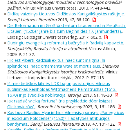
Lietuvos archeologijoje: mokslas ir technologijos praeičiai
pažinti.
Vilnius: Vilniaus universitetas, 2013. P. 418-442.
Didikų vaizdinys Lietuvos Didžiosios Kunigaikštystės raštijoje.
.
Senoji Lietuvos literatūra
2019, 47, 56-100.
Die Reformation im Großfürstentum Litauen und in Preußisch-
Litauen: (1520er Jahre bis zum Beginn des 17. Jahrhunderts).
.
Leipzig : Leipziger Universitätsverlag, 2017. 662 p.
Dubingių evangelikų reformatų bažnyčia ir Radvilų kapavietė
.
Kunigaikščių Radvilų istorija ir atradimai.
Vilnius: Atkula,
2009. P. 21-32.
Hic est Alberti Radziuili exitus: haec sunt insignia, hi
splendores, haec ornamenta vitae et mortis eius
.
Lietuvos
Didžiosios Kunigaikštystės istorijos kraštovaizdis.
Vilnius:
Lietuvos istorijos instituto leidykla, 2012. P. 87-113.
Iš miestietiškos kilmės LDK bajorijos istorijos: Vilniaus
suolininkas Reinholdas Wittmacheris-Palmstruchas (1612-
1670) ir jo švediška nobilitacija
.
Istorija
2013, 91, 18-30.
Jak rządzić wielką fortuną? (na przykładzie dóbr książąt
Olelkowiczów).
.
Rocznik Lituanistyczny
2023, 9, 161-186.
Kas buvo Basilius Hyacinthius Vilnensis, parašęs „Panegyricus
in excidium Polocense“ (1580)? Tapatybės atribucijos
bandymas.
.
Senoji Lietuvos literatūra
2019, 47, 101-122.
Katalikų Bažnyčia ir Reformacija Žemaitijoje XVI a.: esminiai