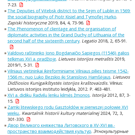
7-23.
The Deputies of Vitebsk district to the Sejm of Lublin in 1569:
the social biography of Piotr Kisiel and Tymofiej Hurko
.
Zapiski historyczne
2019, 84, 4, 73-96.
The Phenomenon of clientage and the organisation of
diplomatic activities in the Grand Duchy of Lithuania of the
second half of the sixteenth century
.
Legatio
2018, 2, 65-91.
Valdovo raštininko Jono Bogdanaičio Sapiegos (†1546) galios
telkimas XVI a. pradžioje
.
Lietuvos istorijos metraštis
2019,
2019/1, 5-31.
Vilniaus vietininkai ikireforminiame Vilniaus pilies teisme 1542-
1566 m.: nuo Luko Bezskio iki Stanislovo Hamšėjaus
.
Lietuvos
Didžiosios Kunigaikštystės istorijos kraštovaizdis.
Vilnius:
Lietuvos istorijos instituto leidykla, 2012. P. 463-481.
XVI a. didikų Radvilų lenkų kilmės žmonos
.
Istorija
2012, 87, 3-
15.
Zamki litewskiego rodu Gasztołdów w pierwszej połowie XVI
wieku.
.
Kwartalnik historii kultury materialnej
2024, 72, 3,
301-330.
Двор Великого княжества Литовского в XV-XVI вв.-
пространство взаимодействия культур
.
Этнокультурные