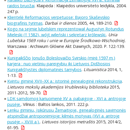
raidos bruožai
. Klaipėda : Klaipėdos universiteto leidykla, 2004.
247 p.
Klientelė Reformacijos verpetuose: Bajoro Skaševskio
biografinis tyrimas
.
Darbai ir dienos
2005, 44, 189-210.
Kogo na sejmie lubelskim reprezentował Augustyn Rotundus
Mieleski († 1582), wójt wileński i sekretarz królewski.
.
Unia
Lubelska 1569 roku i unie w Europie Środkowo-Wschodniej.
Warszawa : Archiwum Główne Akt Dawnych, 2020. P. 122-139.
Kunigaikščio Jonušo Boleslovaičio Svirskio (mirė 1597 m.)
karjera : nuo vietinių pareigybių iki Lietuvos Didžiosios
Kunigaikštystės diplomatinės tarnybos
.
Lituanistica
2014, 1,
1-13.
Kvintų giminė XVII–XX a.: istorinė genealoginė rekonstrukcija
.
Lietuvos mokslų akademijos Vrublevskių biblioteka
2015,
2011-2012, 59-70.
LDK samdomoji kariuomenė XV a. pabaigoje - XVI a. antrojoje
pusėje.
. Vilnius : Baltos lankos, 2011. 222 p.
Lenkų giminių, įsikūrusių Žemaitijoje, genealoginės savimonės
atspindžiai antroponimijoje: kilmės motyvas (XVI a. antroje
pusėje – XVIII a.).
.
Lietuvos istorijos metraštis
2015, 2014/2,
61-95.