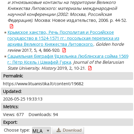
и этноязыковые контакты на территории Великого
Княжества Литовского: материалы международной
научной конференции (2002: Москва, Российская
Федерация).
Москва: Новое издательство, 2006. p. 44-52.
Крымское ханство, Речь Посполитая и Российское
государство в 1524-1571 гг.: посольская переписка из
архива Великого Княжества Литовского.
.
Golden horde
review
2017, 5, 4, 866-920.
Сацыяльная біяграфія ўдзельніка Люблінскага сойма 1569
г.: Пётр Кісель і Цімафей Гурка
.
Journal of the Belarusian
State University. History
2019, 2, 10-21.
Permalink:
https://www.lituanistika.lt/content/19682
Updated:
2026-05-25 19:33:13
Metrics:
Views: 677
Downloads: 94
Export:
Choose type:
Download