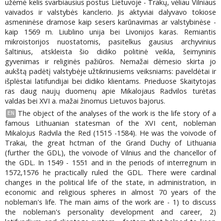
užėmė kelis svarbiausius postus Lietuvoje - Trakų, vėliau Vilniaus
vaivados ir valstybės kanclerio. Jis aktyviai dalyvavo tokiose
asmeninėse dramose kaip sesers karūnavimas ar valstybinėse -
kaip 1569 m. Liublino unija bei Livonijos karas. Remiantis
mikroistorijos nuostatomis, pasitelkus gausius archyvinius
šaltinius, atskleista šio didiko politinė veikla, šeimyninis
gyvenimas ir religinės pažiūros. Nemažai dėmesio skirta jo
aukštą padėtį valstybėje užtikrinusiems veiksniams: paveldėtai ir
išplėstai latifundijai bei didiko klientams. Prieduose Skaitytojas
ras daug naujų duomenų apie Mikalojaus Radvilos turėtas
valdas bei XVI a. mažai žinomus Lietuvos bajorus.
The object of the analyses of the work is the life story of a
EN
famous Lithuanian statesman of the XVI cent, nobleman
Mikalojus Radvila the Red (1515 -1584). He was the voivode of
Trakai, the great hctman of the Grand Duchy of Lithuania
(further the GDL), the voivode of Vilnius and the chancellor of
the GDL. In 1549 - 1551 and in the periods of interregnum in
1572,1576 he practically ruled the GDL. There were cardinal
changes in the political life of the state, in administration, in
economic and religious spheres in almost 70 years of the
nobleman's life. The main aims of the work are - 1) to discuss
the nobleman's personality development and career, 2)