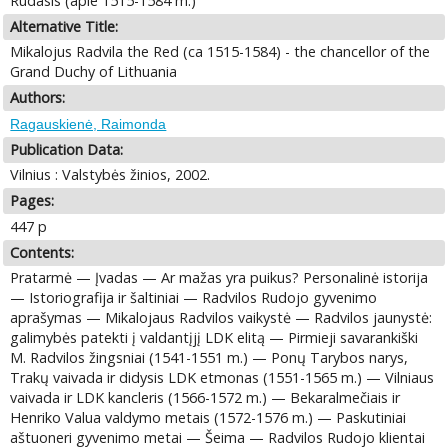
Rudasis (apie 1515-1584 m.)
Alternative Title:
Mikalojus Radvila the Red (ca 1515-1584) - the chancellor of the
Grand Duchy of Lithuania
Authors:
Ragauskienė, Raimonda
Publication Data:
Vilnius : Valstybės žinios, 2002.
Pages:
447 p
Contents:
Pratarmė — Įvadas — Ar mažas yra puikus? Personalinė istorija
— Istoriografija ir šaltiniai — Radvilos Rudojo gyvenimo
aprašymas — Mikalojaus Radvilos vaikystė — Radvilos jaunystė:
galimybės patekti į valdantįjį LDK elitą — Pirmieji savarankiški
M. Radvilos žingsniai (1541-1551 m.) — Ponų Tarybos narys,
Trakų vaivada ir didysis LDK etmonas (1551-1565 m.) — Vilniaus
vaivada ir LDK kancleris (1566-1572 m.) — Bekaralmečiais ir
Henriko Valua valdymo metais (1572-1576 m.) — Paskutiniai
aštuoneri gyvenimo metai — Šeima — Radvilos Rudojo klientai