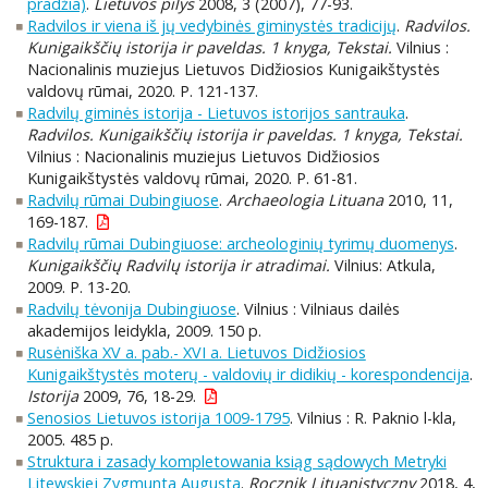
pradžia)
.
Lietuvos pilys
2008, 3 (2007), 77-93.
Radvilos ir viena iš jų vedybinės giminystės tradicijų
.
Radvilos.
Kunigaikščių istorija ir paveldas. 1 knyga, Tekstai.
Vilnius :
Nacionalinis muziejus Lietuvos Didžiosios Kunigaikštystės
valdovų rūmai, 2020. P. 121-137.
Radvilų giminės istorija - Lietuvos istorijos santrauka
.
Radvilos. Kunigaikščių istorija ir paveldas. 1 knyga, Tekstai.
Vilnius : Nacionalinis muziejus Lietuvos Didžiosios
Kunigaikštystės valdovų rūmai, 2020. P. 61-81.
Radvilų rūmai Dubingiuose
.
Archaeologia Lituana
2010, 11,
169-187.
Radvilų rūmai Dubingiuose: archeologinių tyrimų duomenys
.
Kunigaikščių Radvilų istorija ir atradimai.
Vilnius: Atkula,
2009. P. 13-20.
Radvilų tėvonija Dubingiuose
. Vilnius : Vilniaus dailės
akademijos leidykla, 2009. 150 p.
Rusėniška XV a. pab.- XVI a. Lietuvos Didžiosios
Kunigaikštystės moterų - valdovių ir didikių - korespondencija
.
Istorija
2009, 76, 18-29.
Senosios Lietuvos istorija 1009-1795
. Vilnius : R. Paknio l-kla,
2005. 485 p.
Struktura i zasady kompletowania ksiąg sądowych Metryki
Litewskiej Zygmunta Augusta
.
Rocznik Lituanistyczny
2018, 4,