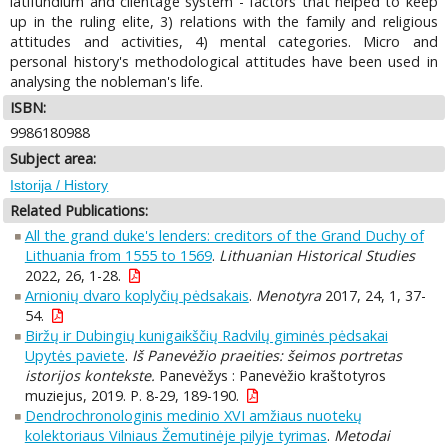
latifundium and clientage system - factors that helped to keep
up in the ruling elite, 3) relations with the family and religious
attitudes and activities, 4) mental categories. Micro and
personal history's methodological attitudes have been used in
analysing the nobleman's life.
ISBN:
9986180988
Subject area:
Istorija / History
Related Publications:
All the grand duke's lenders: creditors of the Grand Duchy of
Lithuania from 1555 to 1569
.
Lithuanian Historical Studies
2022, 26, 1-28.
Arnionių dvaro koplyčių pėdsakais
.
Menotyra
2017, 24, 1, 37-
54.
Biržų ir Dubingių kunigaikščių Radvilų giminės pėdsakai
Upytės paviete
.
Iš Panevėžio praeities: šeimos portretas
istorijos kontekste.
Panevėžys : Panevėžio kraštotyros
muziejus, 2019. P. 8-29, 189-190.
Dendrochronologinis medinio XVI amžiaus nuotekų
kolektoriaus Vilniaus Žemutinėje pilyje tyrimas
.
Metodai