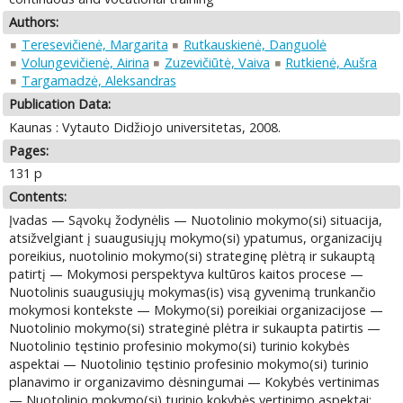
Authors:
Teresevičienė, Margarita
Rutkauskienė, Danguolė
Volungevičienė, Airina
Zuzevičiūtė, Vaiva
Rutkienė, Aušra
Targamadzė, Aleksandras
Publication Data:
Kaunas : Vytauto Didžiojo universitetas, 2008.
Pages:
131 p
Contents:
Įvadas — Sąvokų žodynėlis — Nuotolinio mokymo(si) situacija,
atsižvelgiant į suaugusiųjų mokymo(si) ypatumus, organizacijų
poreikius, nuotolinio mokymo(si) strateginę plėtrą ir sukauptą
patirtį — Mokymosi perspektyva kultūros kaitos procese —
Nuotolinis suaugusiųjų mokymas(is) visą gyvenimą trunkančio
mokymosi kontekste — Mokymo(si) poreikiai organizacijose —
Nuotolinio mokymo(si) strateginė plėtra ir sukaupta patirtis —
Nuotolinio tęstinio profesinio mokymo(si) turinio kokybės
aspektai — Nuotolinio tęstinio profesinio mokymo(si) turinio
planavimo ir organizavimo dėsningumai — Kokybės vertinimas
— Nuotolinio mokymo(si) turinio kokybės vertinimo aspektai: