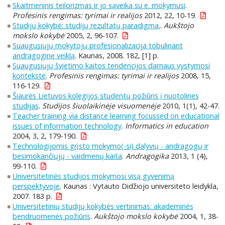
Skaitmeninis teilorizmas ir jo sąveika su e. mokymusi
.
Profesinis rengimas: tyrimai ir realijos
2012, 22, 10-19.
Studijų kokybė: studijų rezultatų paradigma.
.
Aukštojo
mokslo kokybė
2005, 2, 96-107.
Suaugusiųjų mokytojų profesionalizacija tobulinant
andragoginę veiklą
. Kaunas, 2008. 182, [1] p.
Suaugusiųjų švietimo kaitos tendencijos darnaus vystymosi
kontekste
.
Profesinis rengimas: tyrimai ir realijos
2008, 15,
116-129.
Šiaurės Lietuvos kolegijos studentų požiūris į nuotolines
studijas
.
Studijos šiuolaikinėje visuomenėje
2010, 1(1), 42-47.
Teacher training via distance learning focussed on educational
issues of information technology
.
Informatics in education
2004, 3, 2, 179-190.
Technologijomis grįsto mokymo(-si) dalyvių - andragogų ir
besimokančiųjų - vaidmenų kaita
.
Andragogika
2013, 1 (4),
99-110.
Universitetinės studijos mokymosi visą gyvenimą
perspektyvoje
. Kaunas : Vytauto Didžiojo universiteto leidykla,
2007. 183 p.
Universitetinių studijų kokybės vertinimas: akademinės
bendruomenės požiūris
.
Aukštojo mokslo kokybė
2004, 1, 38-