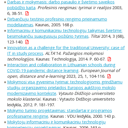
Darbas ir mokymasis: darbo pasaulio ir švietimo sąveikos
pobūdžio kaita
.
Profesinis rengimas: tyrimai ir realijos
2003,
6, 38-51.
Dirbančiųjų tęstinio profesinio rengimo prieinamumo
modeliavimas
. Kaunas, 2005. 168 p.
Informacinių ir komunikacinių technologijų taikymas švietime:
besimokančių suaugusiųjų požiūrio tyrimas
.
Tiltai
2014, 3 (68),
123-140.
Innovation as a challenge for the traditional University: case of
IT in study process
.
ALTA'14. Pažangios mokymosi
technologijos.
Kaunas: Technologija, 2014. P. 60-67.
Interaction and collaboration in Lithuanian schools during
COVID-19 pandemic distance learning
.
European Journal of
open, distance and e-learning
2023, 25, 1, 104-116.
Mokymosi visą gyvenimą tyrimai: technologijomis grindžiamų
studijų organizavimo prielaidos Europos aukštojo mokslo
modernizavimo kontekste
.
Vytauto Didžiojo universiteto
mokslo klasteriai.
Kaunas : Vytauto Didžiojo universiteto
leidykla, 2012. P. 181-197.
Mokymo turinio projektavimas: standartai ir programos
profesiniame rengime
. Kaunas : VDU leidykla, 2000. 143 p.
Mokytojų informacinių ir komunikacinių technologijų
kompetencijų projektavimas
. Kaunas, 2006. 163 p.