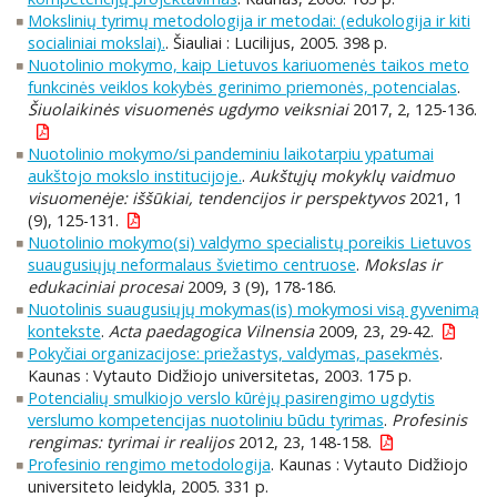
Mokslinių tyrimų metodologija ir metodai: (edukologija ir kiti
socialiniai mokslai).
. Šiauliai : Lucilijus, 2005. 398 p.
Nuotolinio mokymo, kaip Lietuvos kariuomenės taikos meto
funkcinės veiklos kokybės gerinimo priemonės, potencialas
.
Šiuolaikinės visuomenės ugdymo veiksniai
2017, 2, 125-136.
Nuotolinio mokymo/si pandeminiu laikotarpiu ypatumai
aukštojo mokslo institucijoje.
.
Aukštųjų mokyklų vaidmuo
visuomenėje: iššūkiai, tendencijos ir perspektyvos
2021, 1
(9), 125-131.
Nuotolinio mokymo(si) valdymo specialistų poreikis Lietuvos
suaugusiųjų neformalaus švietimo centruose
.
Mokslas ir
edukaciniai procesai
2009, 3 (9), 178-186.
Nuotolinis suaugusiųjų mokymas(is) mokymosi visą gyvenimą
kontekste
.
Acta paedagogica Vilnensia
2009, 23, 29-42.
Pokyčiai organizacijose: priežastys, valdymas, pasekmės
.
Kaunas : Vytauto Didžiojo universitetas, 2003. 175 p.
Potencialių smulkiojo verslo kūrėjų pasirengimo ugdytis
verslumo kompetencijas nuotoliniu būdu tyrimas
.
Profesinis
rengimas: tyrimai ir realijos
2012, 23, 148-158.
Profesinio rengimo metodologija
. Kaunas : Vytauto Didžiojo
universiteto leidykla, 2005. 331 p.