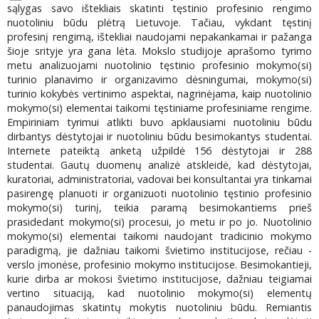
sąlygas savo ištekliais skatinti tęstinio profesinio rengimo
nuotoliniu būdu plėtrą Lietuvoje. Tačiau, vykdant tęstinį
profesinį rengimą, ištekliai naudojami nepakankamai ir pažanga
šioje srityje yra gana lėta. Mokslo studijoje aprašomo tyrimo
metu analizuojami nuotolinio tęstinio profesinio mokymo(si)
turinio planavimo ir organizavimo dėsningumai, mokymo(si)
turinio kokybės vertinimo aspektai, nagrinėjama, kaip nuotolinio
mokymo(si) elementai taikomi tęstiniame profesiniame rengime.
Empiriniam tyrimui atlikti buvo apklausiami nuotoliniu būdu
dirbantys dėstytojai ir nuotoliniu būdu besimokantys studentai.
Internete pateiktą anketą užpildė 156 dėstytojai ir 288
studentai. Gautų duomenų analizė atskleidė, kad dėstytojai,
kuratoriai, administratoriai, vadovai bei konsultantai yra tinkamai
pasirengę planuoti ir organizuoti nuotolinio tęstinio profesinio
mokymo(si) turinį, teikia paramą besimokantiems prieš
prasidedant mokymo(si) procesui, jo metu ir po jo. Nuotolinio
mokymo(si) elementai taikomi naudojant tradicinio mokymo
paradigmą, jie dažniau taikomi švietimo institucijose, rečiau -
verslo įmonėse, profesinio mokymo institucijose. Besimokantieji,
kurie dirba ar mokosi švietimo institucijose, dažniau teigiamai
vertino situaciją, kad nuotolinio mokymo(si) elementų
panaudojimas skatintų mokytis nuotoliniu būdu. Remiantis