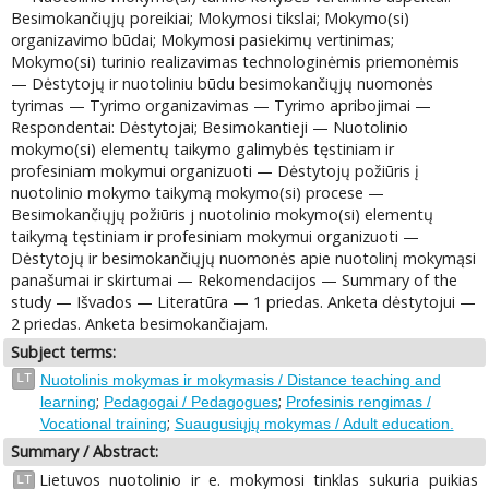
Besimokančiųjų poreikiai; Mokymosi tikslai; Mokymo(si)
organizavimo būdai; Mokymosi pasiekimų vertinimas;
Mokymo(si) turinio realizavimas technologinėmis priemonėmis
— Dėstytojų ir nuotoliniu būdu besimokančiųjų nuomonės
tyrimas — Tyrimo organizavimas — Tyrimo apribojimai —
Respondentai: Dėstytojai; Besimokantieji — Nuotolinio
mokymo(si) elementų taikymo galimybės tęstiniam ir
profesiniam mokymui organizuoti — Dėstytojų požiūris į
nuotolinio mokymo taikymą mokymo(si) procese —
Besimokančiųjų požiūris j nuotolinio mokymo(si) elementų
taikymą tęstiniam ir profesiniam mokymui organizuoti —
Dėstytojų ir besimokančiųjų nuomonės apie nuotolinį mokymąsi
panašumai ir skirtumai — Rekomendacijos — Summary of the
study — Išvados — Literatūra — 1 priedas. Anketa dėstytojui —
2 priedas. Anketa besimokančiajam.
Subject terms:
LT
Nuotolinis mokymas ir mokymasis / Distance teaching and
;
;
learning
Pedagogai / Pedagogues
Profesinis rengimas /
;
Vocational training
Suaugusiųjų mokymas / Adult education.
Summary / Abstract:
Lietuvos nuotolinio ir e. mokymosi tinklas sukuria puikias
LT