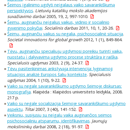
Šeimos įgalinimo ugdyti neįgalaus vaiko savarankiškumą
perspektyvos
.
Lietuvių katalikų mokslo akademijos
suvažiavimo darbai
2005, 19, 2, 997-1010.
Šeimų, auginančių neįgalius vaikus, vidinio ir socialinio
gyvenimo pokyčiai
.
Socialinis darbas
2011, 10, 1, 20-26.
Šeimų, auginančių vaikus su negalia, psichosocialinė situacija
.
Societal innovations for global growth
2012, 1 (1), 849-864.
Tėvų, auginančių specialiųjų ugdymosi poreikių turintį vaiką,
nuostatų į dalyvavimą ugdymo procese struktūra ir raiška
.
Specialusis ugdymas
2003, 2 (9), 24-37.
Tėvų pasitenkinimas ankstyvąja intervencija: lyginamoji
situacijos analizė Europos šalių kontekste
.
Specialusis
ugdymas
2004, 1 (10), 9-22.
Vaiko su negale savarankiškumo ugdymo šeimoje diskursas:
monografija
. Klaipėda : Klaipėdos universiteto leidykla, 2008.
217 p.
Vaiko su negale socializacija šeimoje savarankiškumo ugdymo
aspektu
.
Tiltai
2007, 3 (40), 141-152.
Veiksnių, susijusių su neįgalų vaiką auginančios seimos
psichosocialiniu atsparumu, identifikavimas
.
Jaunųjų
mokslininkų darbai
2008, 2 (18), 91-97.