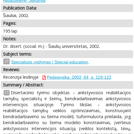
Ališauskienė, Stefanija
Publication Data:
Šiauliai, 2002.
Pages:
195 lap
Notes:
Dr. disert. (social. m.) - Šiaulių universitetas, 2002.
Subject terms:
LT
Specialusis ugdymas / Special education.
Reviews:
Recenzija leidinyje
Pedagogika. 2002, 64, p. 119-122
Summary / Abstract:
Disertacinio tyrimo objektas – ankstyvosios reabilitacijos
LT
tarnybų specialistų ir šeimų, bendradarbiavimas ankstyvosios
intervencijos situacijoje. Tyrimo tikslas – ankstyvosios
reabilitacijos tarnybų veiklos optimizavimas, konstruojant
bendradarbiavimo su šeima modelį. Suformuluota prielaida, jog
bendradarbiavimo su šeima modelio konstravimas, įvertinus
ankstyvosios intervencijos situaciją (veiklos kontekstą, tėvų,