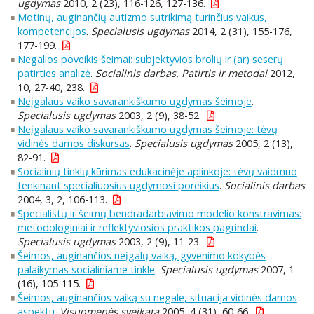
ugdymas
2010, 2 (23), 116-126, 127-136.
Motinų, auginančių autizmo sutrikimą turinčius vaikus,
kompetencijos
.
Specialusis ugdymas
2014, 2 (31), 155-176,
177-199.
Negalios poveikis šeimai: subjektyvios brolių ir (ar) seserų
patirties analizė
.
Socialinis darbas. Patirtis ir metodai
2012,
10, 27-40, 238.
Neįgalaus vaiko savarankiškumo ugdymas šeimoje
.
Specialusis ugdymas
2003, 2 (9), 38-52.
Neįgalaus vaiko savarankiškumo ugdymas šeimoje: tėvų
vidinės darnos diskursas
.
Specialusis ugdymas
2005, 2 (13),
82-91.
Socialinių tinklų kūrimas edukacinėje aplinkoje: tėvų vaidmuo
tenkinant specialiuosius ugdymosi poreikius
.
Socialinis darbas
2004, 3, 2, 106-113.
Specialistų ir šeimų bendradarbiavimo modelio konstravimas:
metodologiniai ir reflektyviosios praktikos pagrindai
.
Specialusis ugdymas
2003, 2 (9), 11-23.
Šeimos, auginančios neįgalų vaiką, gyvenimo kokybės
palaikymas socialiniame tinkle
.
Specialusis ugdymas
2007, 1
(16), 105-115.
Šeimos, auginančios vaiką su negale, situacija vidinės darnos
aspektu
.
Visuomenės sveikata
2005, 4 (31), 60-66.