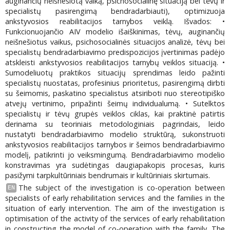
auginančių neišnešiotą vaiką, psichosocialinę situaciją bei tėvų ir
specialistų pasirengimą bendradarbiauti), optimizuoja
ankstyvosios reabilitacijos tarnybos veiklą. Išvados: •
Funkcionuojančio AIV modelio išaiškinimas, tėvų, auginančių
neišnešiotus vaikus, psichosocialinės situacijos analizė, tėvų bei
specialistų bendradarbiavimo predispozicijos įvertinimas padėjo
atskleisti ankstyvosios reabilitacijos tarnybų veiklos situaciją. •
Sumodeliuotų praktikos situacijų sprendimas leido pažinti
specialistų nuostatas, profesinius prioritetus, pasirengimą dirbti
su šeimomis, paskatino specialistus atsiriboti nuo stereotipiško
atvejų vertinimo, pripažinti šeimų individualumą. • Sutelktos
specialistų ir tėvų grupės veiklos ciklas, kai praktinė patirtis
derinama su teoriniais metodologiniais pagrindais, leido
nustatyti bendradarbiavimo modelio struktūrą, sukonstruoti
ankstyvosios reabilitacijos tarnybos ir šeimos bendradarbiavimo
modelį, patikrinti jo veiksmingumą. Bendradarbiavimo modelio
konstravimas yra sudėtingas daugiapakopis procesas, kuris
pasižymi tarpkultūriniais bendrumais ir kultūriniais skirtumais.
The subject of the investigation is co-operation between
EN
specialists of early rehabilitation services and the families in the
situation of early intervention. The aim of the investigation is
optimisation of the activity of the services of early rehabilitation
in constructing the model of co-operation with the family. The