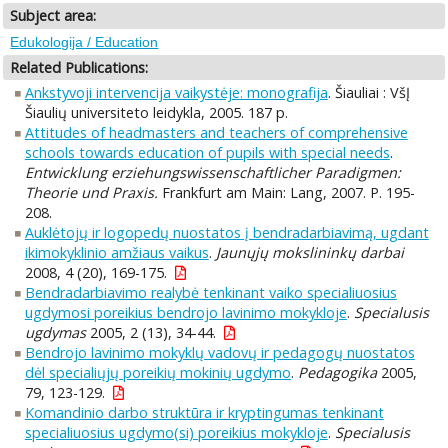
Subject area:
Edukologija / Education
Related Publications:
Ankstyvoji intervencija vaikystėje: monografija
. Šiauliai : VšĮ
Šiaulių universiteto leidykla, 2005. 187 p.
Attitudes of headmasters and teachers of comprehensive
schools towards education of pupils with special needs
.
Entwicklung erziehungswissenschaftlicher Paradigmen:
Theorie und Praxis.
Frankfurt am Main: Lang, 2007. P. 195-
208.
Auklėtojų ir logopedų nuostatos į bendradarbiavimą, ugdant
ikimokyklinio amžiaus vaikus
.
Jaunųjų mokslininkų darbai
2008, 4 (20), 169-175.
Bendradarbiavimo realybė tenkinant vaiko specialiuosius
ugdymosi poreikius bendrojo lavinimo mokykloje
.
Specialusis
ugdymas
2005, 2 (13), 34-44.
Bendrojo lavinimo mokyklų vadovų ir pedagogų nuostatos
dėl specialiųjų poreikių mokinių ugdymo
.
Pedagogika
2005,
79, 123-129.
Komandinio darbo struktūra ir kryptingumas tenkinant
specialiuosius ugdymo(si) poreikius mokykloje
.
Specialusis