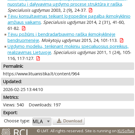
nuostatų į dalyvavimą ugdymo procese struktūra ir raiška
.
Specialusis ugdymas
2003, 2 (9), 24-37.
Tėvų konsultavimas teikiant logopedinę pagalbą ikimokyklinio
amžiaus vaikams
.
Specialusis ugdymas
2014, 2 (31), 41-60,
61-82.
Tėvų požiūris į bendradarbiavimo raišką ikimokyklinėje
bendruomenėje
.
Mokytojų ugdymas
2015, 24, 101-113.
Ugdymo modelių, tenkinant mokinių specialiuosius poreikius,
realizavimas Lietuvoje
.
Specialusis ugdymas
2011, 1 (24), 105-
116, 117-127.
Permalink:
https://www.lituanistika.lt/content/964
Updated:
2026-02-25 13:44:10
Metrics:
Views: 540
Downloads: 197
Export:
Choose type:
Download
© LMT. All rights reserved.
Site is running on
KUSoftas