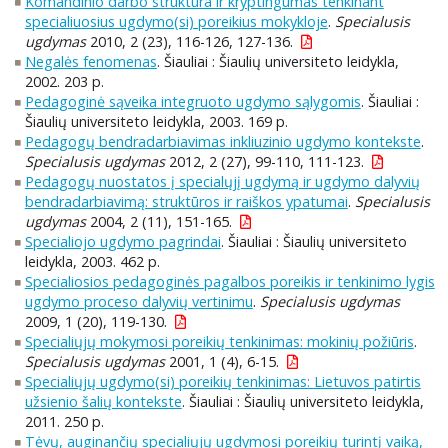
Komandinio darbo struktūra ir kryptingumas tenkinant
specialiuosius ugdymo(si) poreikius mokykloje
.
Specialusis
ugdymas
2010, 2 (23), 116-126, 127-136.
Negalės fenomenas
. Šiauliai : Šiaulių universiteto leidykla,
2002. 203 p.
Pedagoginė sąveika integruoto ugdymo sąlygomis
. Šiauliai :
Šiaulių universiteto leidykla, 2003. 169 p.
Pedagogų bendradarbiavimas inkliuzinio ugdymo kontekste
.
Specialusis ugdymas
2012, 2 (27), 99-110, 111-123.
Pedagogų nuostatos į specialųjį ugdymą ir ugdymo dalyvių
bendradarbiavimą: struktūros ir raiškos ypatumai
.
Specialusis
ugdymas
2004, 2 (11), 151-165.
Specialiojo ugdymo pagrindai
. Šiauliai : Šiaulių universiteto
leidykla, 2003. 462 p.
Specialiosios pedagoginės pagalbos poreikis ir tenkinimo lygis
ugdymo proceso dalyvių vertinimu
.
Specialusis ugdymas
2009, 1 (20), 119-130.
Specialiųjų mokymosi poreikių tenkinimas: mokinių požiūris
.
Specialusis ugdymas
2001, 1 (4), 6-15.
Specialiųjų ugdymo(si) poreikių tenkinimas: Lietuvos patirtis
užsienio šalių kontekste
. Šiauliai : Šiaulių universiteto leidykla,
2011. 250 p.
Tėvų, auginančių specialiųjų ugdymosi poreikių turintį vaiką,