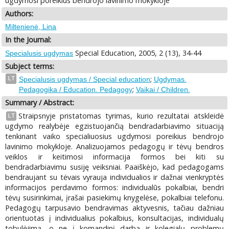
ugdymosi poreikius bendrojo lavinimo mokykloje
Authors:
Miltenienė, Lina
In the Journal:
Special Education, 2005, 2 (13), 34-44
Specialusis ugdymas
Subject terms:
;
LT
Specialusis ugdymas / Special education
Ugdymas.
;
Pedagogika / Education. Pedagogy
Vaikai / Children.
Summary / Abstract:
Straipsnyje pristatomas tyrimas, kurio rezultatai atskleidė
LT
ugdymo realybėje egzistuojančią bendradarbiavimo situaciją
tenkinant vaiko specialiuosius ugdymosi poreikius bendrojo
lavinimo mokykloje. Analizuojamos pedagogų ir tėvų bendros
veiklos ir keitimosi informacija formos bei kiti su
bendradarbiavimu susiję veiksniai. Paaiškėjo, kad pedagogams
bendraujant su tėvais vyrauja individualios ir dažnai vienkryptės
informacijos perdavimo formos: individualūs pokalbiai, bendri
tėvų susirinkimai, įrašai pasiekimų knygelėse, pokalbiai telefonu.
Pedagogų tarpusavio bendravimas aktyvesnis, tačiau dažniau
orientuotas į individualius pokalbius, konsultacijas, individualų
tobulėjimą, o ne į komandinį darbą ir kolegialų problemų