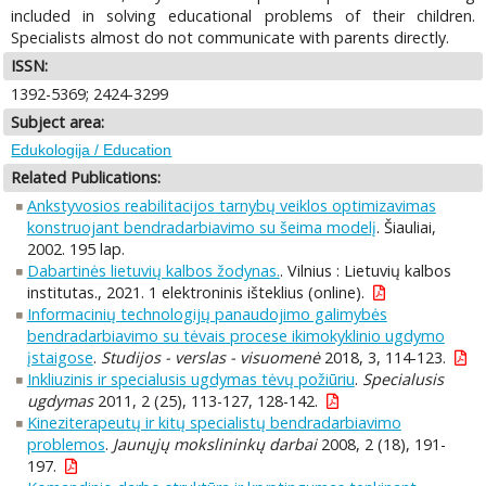
included in solving educational problems of their children.
Specialists almost do not communicate with parents directly.
ISSN:
1392-5369; 2424-3299
Subject area:
Edukologija / Education
Related Publications:
Ankstyvosios reabilitacijos tarnybų veiklos optimizavimas
konstruojant bendradarbiavimo su šeima modelį
. Šiauliai,
2002. 195 lap.
Dabartinės lietuvių kalbos žodynas.
. Vilnius : Lietuvių kalbos
institutas., 2021. 1 elektroninis išteklius (online).
Informacinių technologijų panaudojimo galimybės
bendradarbiavimo su tėvais procese ikimokyklinio ugdymo
įstaigose
.
Studijos - verslas - visuomenė
2018, 3, 114-123.
Inkliuzinis ir specialusis ugdymas tėvų požiūriu
.
Specialusis
ugdymas
2011, 2 (25), 113-127, 128-142.
Kineziterapeutų ir kitų specialistų bendradarbiavimo
problemos
.
Jaunųjų mokslininkų darbai
2008, 2 (18), 191-
197.