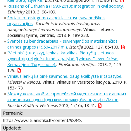
identitetų sąveika.
.
Etniškumo studijos
2011, 1/2, 80-110.
Russians of Lithuania (1990-2010): integration in civil society
.
Ethnicity
2010, 3, 98-109.
Socialinio teisingumo aspektai ir rusų savanoriškos
organizacijos
.
Socialinis ir istorinis teisingumas
daugiaetninėje Lietuvos visuomenėje.
Vilnius: Lietuvos
socialinių tyrimų centras, 2018. P. 189-233.
Šventės su bendradarbiais – suvienijančios ir atskiriančios
etnines grupes (1950–2017 m.)
.
Istorija
2022, 127, 85-103.
"Vietinis" (tutejszy), lenkas, katalikas: Pietryčių Lietuvos
gyventojų religinė-etninė tapatybė (tyrimas Dieveniškėse,
Kernavėje ir Turgeliuose).
.
Etniškumo studijos
2013, 2, 149-
179.
Vilniaus lenkų kalbinė savimonė, daugiakalbystė ir tapatybė
.
Miestai ir kalbos.
Vilnius: Vilniaus universiteto leidykla, 2010. P.
153-173.
Между локальной и европейской идентичностью: анализ
этнических групп (русские, поляки, белорусы) в Литве
.
Sociālo Zinātņu Vēstnesis
2013, 1 (16), 18-41.
Permalink:
https://www.lituanistika.lt/content/98948
Updated: