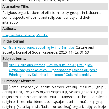
ir religinio identiteto aspektai ir jų sąsajos
Alternative Title:
Religious organizations of ethnic minority groups in Lithuania:
some aspects of ethnic and religious identity and their
interaction
Authors:
Frėjutė-Rakauskienė, Monika
In the Journal:
Culture and
Kultūra ir visuomenė: socialinių tyrimų žurnalas
Society: Journal of Social Research, 2020, 11 (2), 31-53
Subject terms:
;
;
LT
Vilnius. Vilniaus kraštas
Lietuva (Lithuania)
Draugijos.
;
Organizacijos / Societies. Organisations
Etninės grupės /
;
Ethnic groups
Kultūrinis identitetas / Cultural identitity.
Summary / Abstract:
Šiame straipsnyje analizuojamos etninių mažumų grupių
LT
(lenkų ir rusų) religinės organizacijos ir jų veiklos įtaka šių grupių
religiniam ir etniniam identitetui. Straipsnio tikslas – atskleisti
religinio ir etninio identiteto sąsajas etninių mažumų grupių
religinių (katalikų ir stačiatikių ortodoksų) organizacijų veikloje.