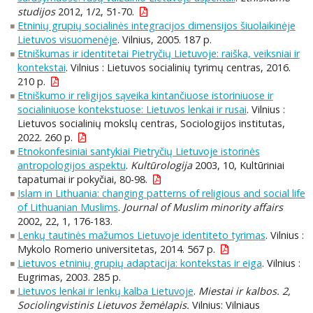
studijos
2012, 1/2, 51-70.
Etninių grupių socialinės integracijos dimensijos šiuolaikinėje
Lietuvos visuomenėje
. Vilnius, 2005. 187 p.
Etniškumas ir identitetai Pietryčių Lietuvoje: raiška, veiksniai ir
kontekstai
. Vilnius : Lietuvos socialinių tyrimų centras, 2016.
210 p.
Etniškumo ir religijos sąveika kintančiuose istoriniuose ir
socialiniuose kontekstuose: Lietuvos lenkai ir rusai
. Vilnius :
Lietuvos socialinių mokslų centras, Sociologijos institutas,
2022. 260 p.
Etnokonfesiniai santykiai Pietryčių Lietuvoje istorinės
antropologijos aspektu
.
Kultūrologija
2003, 10, Kultūriniai
tapatumai ir pokyčiai, 80-98.
Islam in Lithuania: changing patterns of religious and social life
of Lithuanian Muslims
.
Journal of Muslim minority affairs
2002, 22, 1, 176-183.
Lenkų tautinės mažumos Lietuvoje identiteto tyrimas
. Vilnius :
Mykolo Romerio universitetas, 2014. 567 p.
Lietuvos etninių grupių adaptacija: kontekstas ir eiga
. Vilnius :
Eugrimas, 2003. 285 p.
Lietuvos lenkai ir lenkų kalba Lietuvoje
.
Miestai ir kalbos. 2,
Sociolingvistinis Lietuvos žemėlapis.
Vilnius: Vilniaus