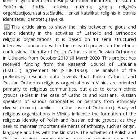
kurie religinio identiteto nesieja su etniniu identitetu, rusiškumu.
Reikšminiai žodžiai: etninių mažumų grupių religinės
organizacijos,rusai stačiatikiai, lenkai katalikai, religinis ir etninis
identitetai, identitetų sąveika.
This article aims to show the links between religious and
EN
ethnic identity in the activities of Catholic and Orthodox
religious organizations. It is based on 14 semi structured
interviews conducted within the research project on the ethno-
confessional identity of Polish Catholics and Russian Orthodox
in Lithuania from October 2019 till March 2020. This project has
received funding from the Research Council of Lithuania
(LMTLT), agreement No [S-LIP-19-60]. The analysis of the
preliminary research data reveals that Polish Catholic and
Russian Orthodox religious organizations in Vilnius are oriented
primarily to religious communities, but also to certain ethnic
groups (Poles in the case of Catholics and Russians, Russian
speakers of various nationalities or persons from ethnically
diverse (mixed) families - in the case of Orthodox). Analysed
religious organizations in Vilnius influence the formation of the
religious identity of Polish and Russian ethnic groups, as they
seek to maintain important elements of ethnicity, such as origin,
language and ties with the kin-state. The activities of Polish and
Russian religious organizations focus on religious education,