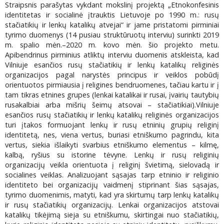
Straipsnis parašytas vykdant mokslinį projektą „Etnokonfesinis
identitetas ir socialinė įtrauktis Lietuvoje po 1990 m.: rusų
stačiatikių ir lenkų katalikų atvejai“ ir jame pristatomi pirminiai
tyrimo duomenys (14 pusiau struktūruotų interviu) surinkti 2019
m. spalio mėn.–2020 m. kovo mėn. šio projekto metu.
Apibendrinus pirminius atliktų interviu duomenis atskleista, kad
Vilniuje esančios rusų stačiatikių ir lenkų katalikų religinės
organizacijos pagal narystės principus ir veiklos pobūdį
orientuotos pirmiausia į religines bendruomenes, tačiau kartu ir į
tam tikras etnines grupes (lenkai katalikai ir rusai, įvairių tautybių
rusakalbiai arba mišrių šeimų atsovai – stačiatikiai).Vilniuje
esančios rusų stačiatikių ir lenkų katalikų religinės organizacijos
turi įtakos formuojant lenkų ir rusų etninių grupių religinį
identitetą, nes, viena vertus, buriasi etniškumo pagrindu, kita
vertus, siekia išlaikyti svarbius etniškumo elementus – kilmę,
kalbą, ryšius su istorine tėvyne. Lenkų ir rusų religinių
organizacijų veikla orientuota į religinį švietimą, sielovadą ir
socialines veiklas. Analizuojant sąsajas tarp etninio ir religinio
identiteto bei organizacijų vaidmenį stiprinant šias sąsajas,
tyrimo duomenimis, matyti, kad yra skirtumų tarp lenkų katalikų
ir rusų stačiatikių organizacijų. Lenkai organizacijos atstovai
katalikų tikėjimą sieja su etniškumu, skirtingai nuo stačiatikių,