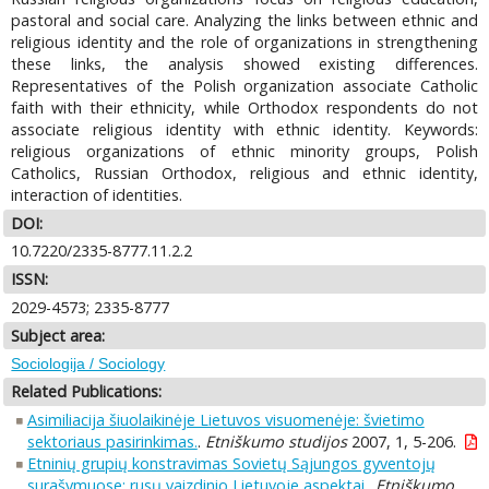
pastoral and social care. Analyzing the links between ethnic and
religious identity and the role of organizations in strengthening
these links, the analysis showed existing differences.
Representatives of the Polish organization associate Catholic
faith with their ethnicity, while Orthodox respondents do not
associate religious identity with ethnic identity. Keywords:
religious organizations of ethnic minority groups, Polish
Catholics, Russian Orthodox, religious and ethnic identity,
interaction of identities.
DOI:
10.7220/2335-8777.11.2.2
ISSN:
2029-4573; 2335-8777
Subject area:
Sociologija / Sociology
Related Publications:
Asimiliacija šiuolaikinėje Lietuvos visuomenėje: švietimo
sektoriaus pasirinkimas.
.
Etniškumo studijos
2007, 1, 5-206.
Etninių grupių konstravimas Sovietų Sąjungos gyventojų
surašymuose: rusų vaizdinio Lietuvoje aspektai.
.
Etniškumo