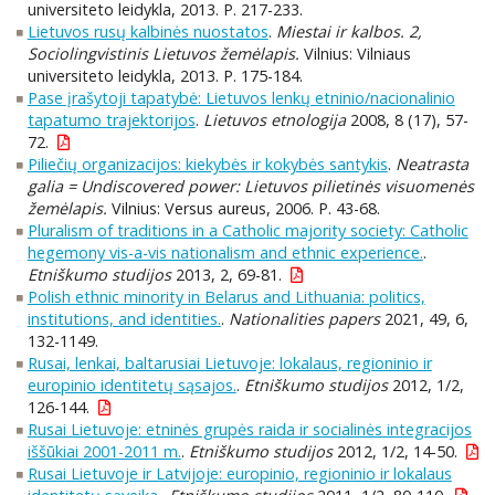
universiteto leidykla, 2013. P. 217-233.
Lietuvos rusų kalbinės nuostatos
.
Miestai ir kalbos. 2,
Sociolingvistinis Lietuvos žemėlapis.
Vilnius: Vilniaus
universiteto leidykla, 2013. P. 175-184.
Pase įrašytoji tapatybė: Lietuvos lenkų etninio/nacionalinio
tapatumo trajektorijos
.
Lietuvos etnologija
2008, 8 (17), 57-
72.
Piliečių organizacijos: kiekybės ir kokybės santykis
.
Neatrasta
galia = Undiscovered power: Lietuvos pilietinės visuomenės
žemėlapis.
Vilnius: Versus aureus, 2006. P. 43-68.
Pluralism of traditions in a Catholic majority society: Catholic
hegemony vis-a-vis nationalism and ethnic experience.
.
Etniškumo studijos
2013, 2, 69-81.
Polish ethnic minority in Belarus and Lithuania: politics,
institutions, and identities.
.
Nationalities papers
2021, 49, 6,
132-1149.
Rusai, lenkai, baltarusiai Lietuvoje: lokalaus, regioninio ir
europinio identitetų sąsajos.
.
Etniškumo studijos
2012, 1/2,
126-144.
Rusai Lietuvoje: etninės grupės raida ir socialinės integracijos
iššūkiai 2001-2011 m.
.
Etniškumo studijos
2012, 1/2, 14-50.
Rusai Lietuvoje ir Latvijoje: europinio, regioninio ir lokalaus