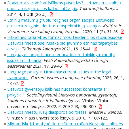
Dovanota vertybė ar įsiūlytas paveldas? Lietuvos rusakalbių
nuostatos gimtosios kalbos atžvilgiu
.
Taikomoji kalbotyra
2014, 4, 1 pdf (26 p.).
Etninių mažumų grupių religinės organizacijos Lietuvoje:
etninio ir religinio identiteto aspektai ir jų sąsajos
.
Kultūra ir
visuomenė: socialinių tyrimų žurnalas
2020, 11 (2), 31-53.
Hibridinės tapatybės formavimosi tendencijos didžiuosiuose
Lietuvos miestuose: rusakalbio jaunimo etninės tapatybės
atvejis
.
Taikomoji kalbotyra
2021, 16, 25-41.
Language competence in education: re-thinking minority
issues in Lithuania
.
Eesti Rakenduslingvistika Ühingu
aastaraamat
2021, 17, 29-45.
Language policy in Lithuania: current issues in the legal
framework.
.
Current issues in language planning
2025, 26, 1,
43-62.
Lietuvos gyventojų kalbinės nuostatos: konstanta ar
pokyčiai?
.
Sociolingvistinė Lietuvos panorama: gyventojų
kalbinės nuostatos ir kalbinis elgesys.
Vilnius : Vilniaus
universiteto leidykla, 2022. P. 209-243, 296-300.
Lietuvos miestų rusų diasporos portretas
.
Miestai ir kalbos.
Vilnius: Vilniaus universiteto leidykla, 2010. P. 107-122.
Migrantiškoji tapatybė: lietuviškumo raiška išeivijoje, kalbinės