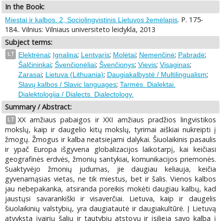
In the Book:
. P. 175-
Miestai ir kalbos. 2, Sociolingvistinis Lietuvos žemėlapis
184.. Vilnius: Vilniaus universiteto leidykla, 2013
Subject terms:
;
;
;
;
;
;
LT
Elektrėnai
Ignalina
Lentvaris
Molėtai
Nemenčinė
Pabradė
;
;
;
;
;
Šalčininkai
Švenčionėliai
Švenčionys
Vievis
Visaginas
;
;
;
Zarasai
Lietuva (Lithuania)
Daugiakalbystė / Multilingualism
;
Slavų kalbos / Slavic languages
Tarmės. Dialektai.
Dialektologija / Dialects. Dialectology.
Summary / Abstract:
XX amžiaus pabaigos ir XXI amžiaus pradžios lingvistikos
LT
mokslų, kaip ir daugelio kitų mokslų, tyrimai aiškiai nukreipti į
žmogų. Žmogus ir kalba neatsiejami dalykai. Šiuolaikinis pasaulis
ir ypač Europa išgyvena globalizacijos laikotarpį, kai keičiasi
geografinės erdvės, žmonių santykiai, komunikacijos priemonės.
Suaktyvėjo žmonių judumas, jie daugiau keliauja, keičia
gyvenamąsias vietas, ne tik miestus, bet ir šalis. Vienos kalbos
jau nebepakanka, atsiranda poreikis mokėti daugiau kalbų, kad
jaustųsi savarankiški ir visaverčiai. Lietuva, kaip ir daugelis
šiuolaikinių valstybių, yra daugiatautė ir daugiakultūrė. Į Lietuvą
atvyksta įvairių šalių ir tautybių atstovų ir įsilieja savo kalba į