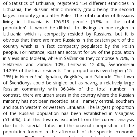
of Statistics of Lithuania) registered 154 different ethnicities in
Lithuania, the Russian ethnic minority group being the second
largest minority group after Poles. The total number of Russians
living in Lithuania is 176,913 people (5.8% of the total
population). It would be difficult to distinguish one region in
Lithuania which is compactly resided by Russians, but it is
obvious that there are more Russians in the eastern part of the
country which is in fact compactly populated by the Polish
people. For instance, Russians account for 5% of the population
in Vievis and Molėtai, while in Šalčininkai they comprise 9.76%, in
Elektrėnai and Zarasai 10%, Lentvaris 12.50%, Švenčionėliai
14.29% of the local residents. The proportion is even higher (15–
25%) in Nemenčinė, Ignalina, Grigiškės, and Pabradė. The town
of Švenčionys could be singled out as having a relatively large
Russian community with 36.84% of the total number. In
contrast, there are urban areas in the country where the Russian
minority has not been recorded at all, namely central, southern
and south-western or western Lithuania. The largest proportion
of the Russian population has been established in Visaginas
(51.56%), but this town is excluded from the current analysis
due to its special status and the unusual composition of the
population formed in the aftermath of the specific economic