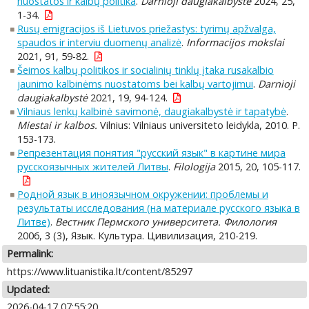
nuostatos ir kalbų politika
.
Darnioji daugiakalbystė
2024, 25,
1-34.
Rusų emigracijos iš Lietuvos priežastys: tyrimų apžvalga,
spaudos ir interviu duomenų analizė
.
Informacijos mokslai
2021, 91, 59-82.
Šeimos kalbų politikos ir socialinių tinklų įtaka rusakalbio
jaunimo kalbinėms nuostatoms bei kalbų vartojimui
.
Darnioji
daugiakalbystė
2021, 19, 94-124.
Vilniaus lenkų kalbinė savimonė, daugiakalbystė ir tapatybė
.
Miestai ir kalbos.
Vilnius: Vilniaus universiteto leidykla, 2010. P.
153-173.
Репрезентация понятия "русский язык" в картине мира
русскоязычных жителей Литвы
.
Filologija
2015, 20, 105-117.
Родной язык в иноязычном окружении: проблемы и
результаты исследования (на материале русского языка в
Литве)
.
Вестник Пермского университета. Филология
2006, 3 (3), Язык. Культура. Цивилизация, 210-219.
Permalink:
https://www.lituanistika.lt/content/85297
Updated:
2026-04-17 07:55:20