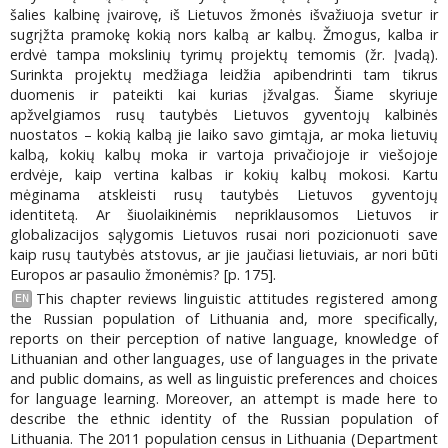
šalies kalbinę įvairovę, iš Lietuvos žmonės išvažiuoja svetur ir
sugrįžta pramokę kokią nors kalbą ar kalbų. Žmogus, kalba ir
erdvė tampa mokslinių tyrimų projektų temomis (žr. Įvadą).
Surinkta projektų medžiaga leidžia apibendrinti tam tikrus
duomenis ir pateikti kai kurias įžvalgas. Šiame skyriuje
apžvelgiamos rusų tautybės Lietuvos gyventojų kalbinės
nuostatos – kokią kalbą jie laiko savo gimtąja, ar moka lietuvių
kalbą, kokių kalbų moka ir vartoja privačiojoje ir viešojoje
erdvėje, kaip vertina kalbas ir kokių kalbų mokosi. Kartu
mėginama atskleisti rusų tautybės Lietuvos gyventojų
identitetą. Ar šiuolaikinėmis nepriklausomos Lietuvos ir
globalizacijos sąlygomis Lietuvos rusai nori pozicionuoti save
kaip rusų tautybės atstovus, ar jie jaučiasi lietuviais, ar nori būti
Europos ar pasaulio žmonėmis? [p. 175].
This chapter reviews linguistic attitudes registered among
EN
the Russian population of Lithuania and, more specifically,
reports on their perception of native language, knowledge of
Lithuanian and other languages, use of languages in the private
and public domains, as well as linguistic preferences and choices
for language learning. Moreover, an attempt is made here to
describe the ethnic identity of the Russian population of
Lithuania. The 2011 population census in Lithuania (Department