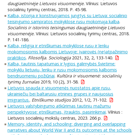
daugiaetninėje Lietuvos visuomenėje.
Vilnius: Lietuvos
socialinių tyrimų centras, 2018. P. 45-98.
Kalba, istorija ir konstruojamos jungtys su Lietuva: socialinio
teisingumo sampratos mokyklose rusų mokomąja kalba
.
Socialinis ir istorinis teisingumas daugiaetninėje Lietuvos
visuomenėje.
Vilnius: Lietuvos socialinių tyrimų centras, 2018.
P. 141-186.
Kalba, religija ir etniškumas mokyklose rusų ir lenkų
mokomosiomis kalbomis Lietuvoje: įvairovės (ne)atpažinimo
praktikos
.
Filosofija. Sociologija
2021, 32, 2, 133-140.
Kalba, tautinis tapatumas ir lygios galimybės švietime:
mokyklų lietuvių, lenkų ir rusų mokomosiomis kalbomis
bendruomenių požiūriai
.
Kultūra ir visuomenė: socialinių
tyrimų žurnalas
2019, 10 (2), 31-58.
Lietuvos spauda ir visuomenės nuostatos apie rusų,
ukrainiečių bei baltarusių etnines grupes ir naujuosius
imigrantus.
.
Etniškumo studijos
2012, 1/2, 71-102.
Lietuvos valstybingumo atkūrimas tautinių mažumų
perspektyvose: etniškumas, įtrauktis, pasirinkimai
. Vilnius :
Lietuvos socialinių mokslų centras, 2023. 266 p.
Memory, identity, and schooling: diverging and overlapping
narratives about World War II and its outcomes at the schools