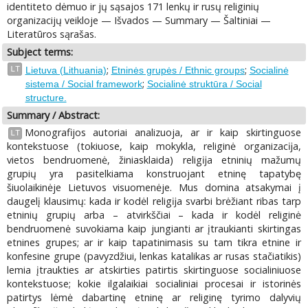
identiteto dėmuo ir jų sąsajos 171 lenkų ir rusų religinių
organizacijų veikloje — Išvados — Summary — Šaltiniai —
Literatūros sąrašas.
Subject terms:
;
;
LT
Lietuva (Lithuania)
Etninės grupės / Ethnic groups
Socialinė
;
sistema / Social framework
Socialinė struktūra / Social
structure.
Summary / Abstract:
Monografijos autoriai analizuoja, ar ir kaip skirtinguose
LT
kontekstuose (tokiuose, kaip mokykla, religinė organizacĳa,
vietos bendruomenė, žiniasklaida) religĳa etninių mažumų
grupių yra pasitelkiama konstruojant etninę tapatybę
šiuolaikinėje Lietuvos visuomenėje. Mus domina atsakymai į
daugelį klausimų: kada ir kodėl religĳa svarbi brėžiant ribas tarp
etninių grupių arba – atvirkščiai – kada ir kodėl religinė
bendruomenė suvokiama kaip jungianti ar įtraukianti skirtingas
etnines grupes; ar ir kaip tapatinimasis su tam tikra etnine ir
konfesine grupe (pavyzdžiui, lenkas katalikas ar rusas stačiatikis)
lemia įtraukties ar atskirties patirtis skirtinguose socialiniuose
kontekstuose; kokie ilgalaikiai socialiniai procesai ir istorinės
patirtys lėmė dabartinę etninę ar religinę tyrimo dalyvių