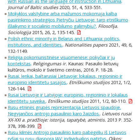
with Russian as the language of instruction in Lithuania
.
Journal of Baltic studies
2020, 51, 4, 533-551.
Mokyklos valstybine arba mažumos mokomąja kalba
pasirinkimo strategijos Pietryčių Lietuvoje: tarp etniškumo
išlaikymo ir socialinio mobilumo galimybių?
.
Filosofija.
Sociologija
2015, 26, 2, 135-145.
Polish ethnic minority in Belarus and Lithuania: politics,
institutions, and identities.
.
Nationalities papers
2021, 49, 6,
132-1149.
Religija pokomunistinėse visuomenėse: pokyčiai ir jų
kontekstas
.
Religingumas ir.
Kaunas: Pasaulio lietuvių
kultūros, mokslo ir švietimo centras, 2016. P. 18-28.
Rusai, lenkai, baltarusiai Lietuvoje: lokalaus, regioninio ir
europinio identitetų sąsajos.
.
Etniškumo studijos
2012, 1/2,
126-144.
Rusai Lietuvoje ir Latvijoje: europinio, regioninio ir lokalaus
identitetų sąveika.
.
Etniškumo studijos
2011, 1/2, 80-110.
Rusų etninės grupės reprezentacija Lietuvos spaudoje.
Negyjančios antrojo pasaulinio karo žaizdos.
.
Lietuvos rusai
XX-XXI a. pradžioje: istorija, tapatybė, atmintis.
2013 P. 352-
378, 398-399.
Rusų kilmės Antrojo pasaulinio karo pabėgėlių iš Lietuvos
ryšiai su rusų diaspora JAV: individualios patirtys
.
Oikos: