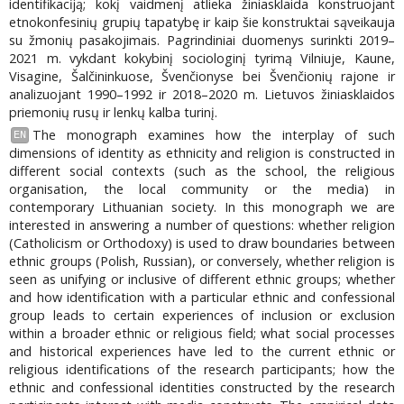
identifikacĳą; kokį vaidmenį atlieka žiniasklaida konstruojant
etnokonfesinių grupių tapatybę ir kaip šie konstruktai sąveikauja
su žmonių pasakojimais. Pagrindiniai duomenys surinkti 2019–
2021 m. vykdant kokybinį sociologinį tyrimą Vilniuje, Kaune,
Visagine, Šalčininkuose, Švenčionyse bei Švenčionių rajone ir
analizuojant 1990–1992 ir 2018–2020 m. Lietuvos žiniasklaidos
priemonių rusų ir lenkų kalba turinį.
The monograph examines how the interplay of such
EN
dimensions of identity as ethnicity and religion is constructed in
different social contexts (such as the school, the religious
organisation, the local community or the media) in
contemporary Lithuanian society. In this monograph we are
interested in answering a number of questions: whether religion
(Catholicism or Orthodoxy) is used to draw boundaries between
ethnic groups (Polish, Russian), or conversely, whether religion is
seen as unifying or inclusive of different ethnic groups; whether
and how identification with a particular ethnic and confessional
group leads to certain experiences of inclusion or exclusion
within a broader ethnic or religious field; what social processes
and historical experiences have led to the current ethnic or
religious identifications of the research participants; how the
ethnic and confessional identities constructed by the research