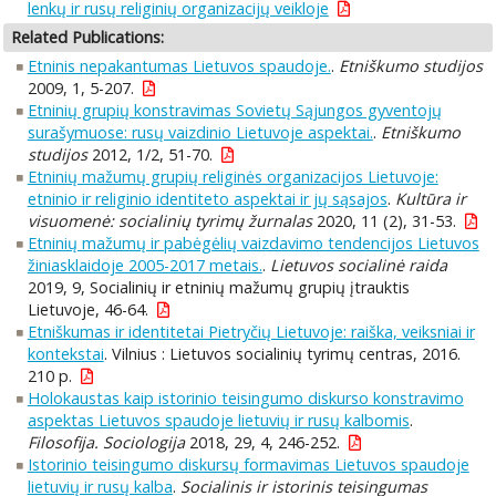
lenkų ir rusų religinių organizacijų veikloje
Related Publications:
Etninis nepakantumas Lietuvos spaudoje.
.
Etniškumo studijos
2009, 1, 5-207.
Etninių grupių konstravimas Sovietų Sąjungos gyventojų
surašymuose: rusų vaizdinio Lietuvoje aspektai.
.
Etniškumo
studijos
2012, 1/2, 51-70.
Etninių mažumų grupių religinės organizacijos Lietuvoje:
etninio ir religinio identiteto aspektai ir jų sąsajos
.
Kultūra ir
visuomenė: socialinių tyrimų žurnalas
2020, 11 (2), 31-53.
Etninių mažumų ir pabėgėlių vaizdavimo tendencijos Lietuvos
žiniasklaidoje 2005-2017 metais.
.
Lietuvos socialinė raida
2019, 9, Socialinių ir etninių mažumų grupių įtrauktis
Lietuvoje, 46-64.
Etniškumas ir identitetai Pietryčių Lietuvoje: raiška, veiksniai ir
kontekstai
. Vilnius : Lietuvos socialinių tyrimų centras, 2016.
210 p.
Holokaustas kaip istorinio teisingumo diskurso konstravimo
aspektas Lietuvos spaudoje lietuvių ir rusų kalbomis
.
Filosofija. Sociologija
2018, 29, 4, 246-252.
Istorinio teisingumo diskursų formavimas Lietuvos spaudoje
lietuvių ir rusų kalba
.
Socialinis ir istorinis teisingumas