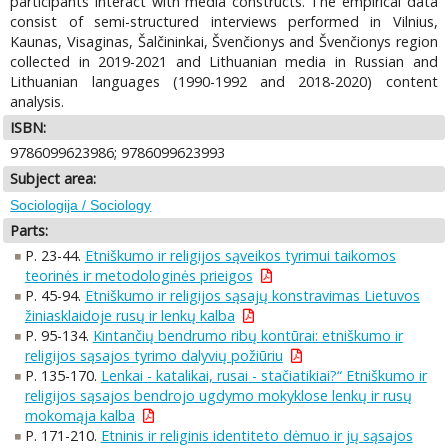
participants interact with media constructs. The empirical data
consist of semi-structured interviews performed in Vilnius,
Kaunas, Visaginas, Šalčininkai, Švenčionys and Švenčionys region
collected in 2019-2021 and Lithuanian media in Russian and
Lithuanian languages (1990-1992 and 2018-2020) content
analysis.
ISBN:
9786099623986; 9786099623993
Subject area:
Sociologija / Sociology
Parts:
P. 23-44.
Etniškumo ir religijos sąveikos tyrimui taikomos
teorinės ir metodologinės prieigos
P. 45-94.
Etniškumo ir religijos sąsajų konstravimas Lietuvos
žiniasklaidoje rusų ir lenkų kalba
P. 95-134.
Kintančių bendrumo ribų kontūrai: etniškumo ir
religijos sąsajos tyrimo dalyvių požiūriu
P. 135-170.
Lenkai - katalikai, rusai - stačiatikiai?“ Etniškumo ir
religijos sąsajos bendrojo ugdymo mokyklose lenkų ir rusų
mokomąja kalba
P. 171-210.
Etninis ir religinis identiteto dėmuo ir jų sąsajos