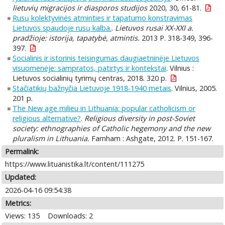
lietuvių migracijos ir diasporos studijos
2020, 30, 61-81.
Rusų kolektyvinės atminties ir tapatumo konstravimas
Lietuvos spaudoje rusų kalba.
.
Lietuvos rusai XX-XXI a.
pradžioje: istorija, tapatybė, atmintis.
2013 P. 318-349, 396-
397.
Socialinis ir istorinis teisingumas daugiaetninėje Lietuvos
visuomenėje: sampratos, patirtys ir kontekstai
. Vilnius :
Lietuvos socialinių tyrimų centras, 2018. 320 p.
Stačiatikių bažnyčia Lietuvoje 1918-1940 metais
. Vilnius, 2005.
201 p.
The New age milieu in Lithuania: popular catholicism or
religious alternative?
.
Religious diversity in post-Soviet
society: ethnographies of Catholic hegemony and the new
pluralism in Lithuania.
Farnham : Ashgate, 2012. P. 151-167.
Permalink:
https://www.lituanistika.lt/content/111275
Updated:
2026-04-16 09:54:38
Metrics:
Views: 135
Downloads: 2