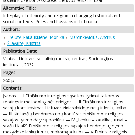
socialiniuose kontekstuose: Lietuvos lenkai ir rusai
Alternative Title:
Interplay of ethnicity and religion in changing historical and
social contexts: Poles and Russians in Lithuania
Authors:
Frejūtė-Rakauskienė, Monika
Marcinkevičius, Andrius
Šliavaitė, Kristina
Publication Data:
Vilnius : Lietuvos socialinių mokslų centras, Sociologijos
institutas, 2022.
Pages:
260 p
Contents:
Įvadas — I Etniškumo ir religijos sąveikos tyrimui taikomos
teorinės ir metodologinės prieigos — II Etniškumo ir religijos
sąsajų konstravimas Lietuvos žiniasklaidoje rusų ir lenkų kalba
— III Kintančių bendrumo ribų kontūrai: etniškumo ir religijos
sąsajos tyrimo dalyvių požiūriu — IV „Lenkai – katalikai, rusai –
stačiatikiai?“ Etniškumo ir religijos sąsajos bendrojo ugdymo
mokyklose lenkų ir rusų mokomąja kalba — V Etninis ir religinis