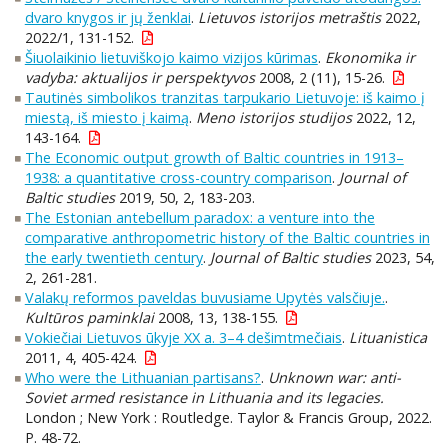
dvaro knygos ir jų ženklai
.
Lietuvos istorijos metraštis
2022,
2022/1, 131-152.
Šiuolaikinio lietuviškojo kaimo vizijos kūrimas
.
Ekonomika ir
vadyba: aktualijos ir perspektyvos
2008, 2 (11), 15-26.
Tautinės simbolikos tranzitas tarpukario Lietuvoje: iš kaimo į
miestą, iš miesto į kaimą
.
Meno istorijos studijos
2022, 12,
143-164.
The Economic output growth of Baltic countries in 1913–
1938: a quantitative cross-country comparison
.
Journal of
Baltic studies
2019, 50, 2, 183-203.
The Estonian antebellum paradox: a venture into the
comparative anthropometric history of the Baltic countries in
the early twentieth century
.
Journal of Baltic studies
2023, 54,
2, 261-281.
Valakų reformos paveldas buvusiame Upytės valsčiuje.
.
Kultūros paminklai
2008, 13, 138-155.
Vokiečiai Lietuvos ūkyje XX a. 3–4 dešimtmečiais
.
Lituanistica
2011, 4, 405-424.
Who were the Lithuanian partisans?
.
Unknown war: anti-
Soviet armed resistance in Lithuania and its legacies.
London ; New York : Routledge. Taylor & Francis Group, 2022.
P. 48-72.