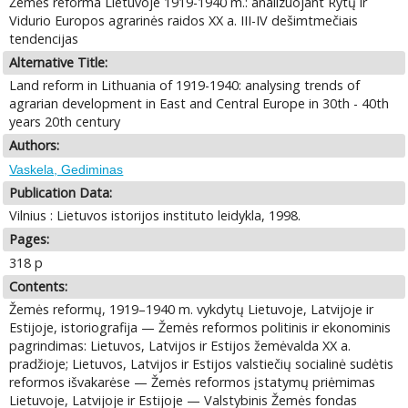
Žemės reforma Lietuvoje 1919-1940 m.: analizuojant Rytų ir
Vidurio Europos agrarinės raidos XX a. III-IV dešimtmečiais
tendencijas
Alternative Title:
Land reform in Lithuania of 1919-1940: analysing trends of
agrarian development in East and Central Europe in 30th - 40th
years 20th century
Authors:
Vaskela, Gediminas
Publication Data:
Vilnius : Lietuvos istorijos instituto leidykla, 1998.
Pages:
318 p
Contents:
Žemės reformų, 1919–1940 m. vykdytų Lietuvoje, Latvijoje ir
Estijoje, istoriografija — Žemės reformos politinis ir ekonominis
pagrindimas: Lietuvos, Latvijos ir Estijos žemėvalda XX a.
pradžioje; Lietuvos, Latvijos ir Estijos valstiečių socialinė sudėtis
reformos išvakarėse — Žemės reformos įstatymų priėmimas
Lietuvoje, Latvijoje ir Estijoje — Valstybinis Žemės fondas