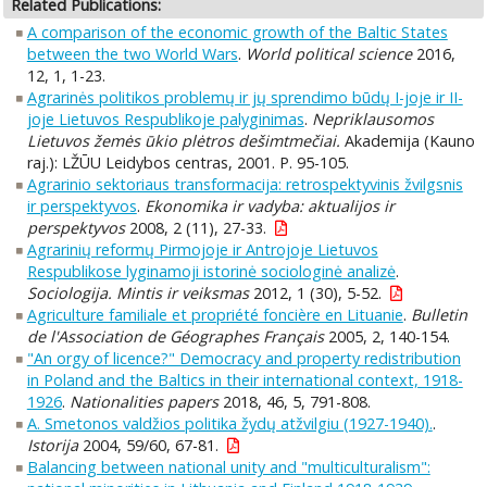
Related Publications:
A comparison of the economic growth of the Baltic States
between the two World Wars
.
World political science
2016,
12, 1, 1-23.
Agrarinės politikos problemų ir jų sprendimo būdų I-joje ir II-
joje Lietuvos Respublikoje palyginimas
.
Nepriklausomos
Lietuvos žemės ūkio plėtros dešimtmečiai.
Akademija (Kauno
raj.): LŽŪU Leidybos centras, 2001. P. 95-105.
Agrarinio sektoriaus transformacija: retrospektyvinis žvilgsnis
ir perspektyvos
.
Ekonomika ir vadyba: aktualijos ir
perspektyvos
2008, 2 (11), 27-33.
Agrarinių reformų Pirmojoje ir Antrojoje Lietuvos
Respublikose lyginamoji istorinė sociologinė analizė
.
Sociologija. Mintis ir veiksmas
2012, 1 (30), 5-52.
Agriculture familiale et propriété foncière en Lituanie
.
Bulletin
de l'Association de Géographes Français
2005, 2, 140-154.
"An orgy of licence?" Democracy and property redistribution
in Poland and the Baltics in their international context, 1918-
1926
.
Nationalities papers
2018, 46, 5, 791-808.
A. Smetonos valdžios politika žydų atžvilgiu (1927-1940).
.
Istorija
2004, 59/60, 67-81.
Balancing between national unity and "multiculturalism":