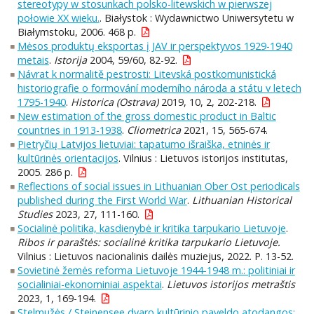
stereotypy w stosunkach polsko-litewskich w pierwszej
połowie XX wieku.
. Białystok : Wydawnictwo Uniwersytetu w
Białymstoku, 2006. 468 p.
Mėsos produktų eksportas į JAV ir perspektyvos 1929-1940
metais
.
Istorija
2004, 59/60, 82-92.
Návrat k normalitě pestrosti: Litevská postkomunistická
historiografie o formování moderního národa a státu v letech
1795-1940
.
Historica (Ostrava)
2019, 10, 2, 202-218.
New estimation of the gross domestic product in Baltic
countries in 1913-1938
.
Cliometrica
2021, 15, 565-674.
Pietryčių Latvijos lietuviai: tapatumo išraiška, etninės ir
kultūrinės orientacijos
. Vilnius : Lietuvos istorijos institutas,
2005. 286 p.
Reflections of social issues in Lithuanian Ober Ost periodicals
published during the First World War
.
Lithuanian Historical
Studies
2023, 27, 111-160.
Socialinė politika, kasdienybė ir kritika tarpukario Lietuvoje
.
Ribos ir paraštės: socialinė kritika tarpukario Lietuvoje.
Vilnius : Lietuvos nacionalinis dailės muziejus, 2022. P. 13-52.
Sovietinė žemės reforma Lietuvoje 1944-1948 m.: politiniai ir
socialiniai-ekonominiai aspektai
.
Lietuvos istorijos metraštis
2023, 1, 169-194.
Stelmužės / Steinensee dvaro kultūrinio paveldo atodangos: