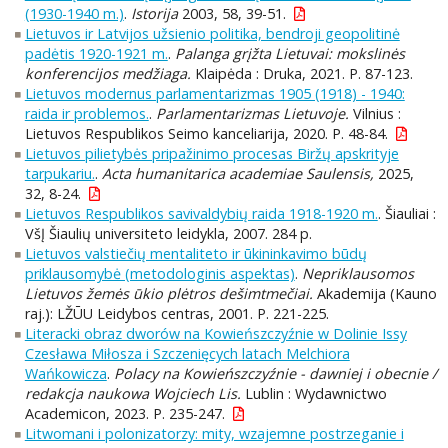
(1930-1940 m.)
.
Istorija
2003, 58, 39-51.
Lietuvos ir Latvijos užsienio politika, bendroji geopolitinė
padėtis 1920-1921 m.
.
Palanga grįžta Lietuvai: mokslinės
konferencijos medžiaga.
Klaipėda : Druka, 2021. P. 87-123.
Lietuvos modernus parlamentarizmas 1905 (1918) - 1940:
raida ir problemos.
.
Parlamentarizmas Lietuvoje.
Vilnius :
Lietuvos Respublikos Seimo kanceliarija, 2020. P. 48-84.
Lietuvos pilietybės pripažinimo procesas Biržų apskrityje
tarpukariu.
.
Acta humanitarica academiae Saulensis,
2025,
32, 8-24.
Lietuvos Respublikos savivaldybių raida 1918-1920 m.
. Šiauliai :
VšĮ Šiaulių universiteto leidykla, 2007. 284 p.
Lietuvos valstiečių mentaliteto ir ūkininkavimo būdų
priklausomybė (metodologinis aspektas)
.
Nepriklausomos
Lietuvos žemės ūkio plėtros dešimtmečiai.
Akademija (Kauno
raj.): LŽŪU Leidybos centras, 2001. P. 221-225.
Literacki obraz dworów na Kowieńszczyźnie w Dolinie Issy
Czesława Miłosza i Szczenięcych latach Melchiora
Wańkowicza
.
Polacy na Kowieńszczyźnie - dawniej i obecnie /
redakcja naukowa Wojciech Lis.
Lublin : Wydawnictwo
Academicon, 2023. P. 235-247.
Litwomani i polonizatorzy: mity, wzajemne postrzeganie i