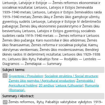
Lietuvoje, Latvijoje ir Estijoje — Žemės reformos ekonominiai ir
socialiniai rezultatai: Lietuvos, Latvijos ir Estijos žemėvalda
1939–1940 metais; Lietuvos, Latvijos ir Estijos žemėvaldos raida
1919–1940 metais; Žemės ūkių ir Žemės ūkio gamyboje užimtų
gyventojų sudėtis Lietuvoje, Latvijoje ir Estijoje IV dešimtmečio
pabaigoje; Žemės ūkių ekonominio pasiskirstymo ir Žemės ūkiu
besivertusių Lietuvos, Latvijos ir Estijos gyventojų socialinės
sudėties raida 1919–1940 metais — Žemės reforma ir Lietuvos
Žemės ūkio pažanga: Karo nuostoliai ir ūkio atkūrimas; Žemės
ūkio finansavimas; Žemės reforma ir socialiniai pokyčiai; Kaimų
skirstymas vienkiemiais; Žemės ūkio modernizavimas; Bendrieji
ūkinės raidos III dešimtmetį rezultatai; Lietuvos ūkis 1929–1938
m.; Lietuvos ūkis Rytų Pabaltijo fone — Rodyklės — Lentelės —
Diagramos — Žemėlapiai — Summary.
Subject terms:
;
;
LT
Gyventojai / Population
Socialinė struktūra / Social structure
;
Žemės ūkio gamyba / Agricultural production
Žemėvalda /
;
;
;
Agricultural holding
20 amžius
Lietuva (Lithuania)
Rumunija
(Romania).
Summary / Abstract:
Žemės reformos, Rytų Pabaltijo valstybėse vykdytos 1919–
LT