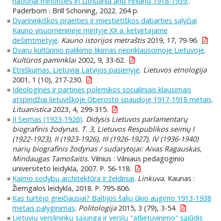
national minorities in Lithuania and Finland 1918-1939.
.
Paderborn : Brill Schoning, 2022. 264 p.
Dvarininkiškos praeities ir miestietiškos dabarties sąlyčiai
Kauno visuomeninėje mintyje XX a. ketvirtajame
dešimtmetyje
.
Kauno istorijos metraštis
2019, 17, 79-96.
Dvarų kultūrinio palikimo likimas nepriklausomoje Lietuvoje
.
Kultūros paminklai
2002, 9, 33-62.
Etniškumas. Lietuviai Latvijos pasienyje
.
Lietuvos etnologija
2001, 1 (10), 217-230.
Ideologinės ir partinės polemikos socialiniais klausimais
atspindžiai lietuviškoje Oberosto spaudoje 1917-1918 metais
.
Lituanistica
2023, 4, 299-315.
II Seimas (1923-1926)
.
Didysis Lietuvos parlamentarų
biografinis žodynas. T. 3, Lietuvos Respublikos seimų I
(1922-1923), II (1923-1926), III (1926-1927), IV (1936-1940)
narių biografinis žodynas / sudarytojai: Aivas Ragauskas,
Mindaugas Tamošaitis.
Vilnius : Vilniaus pedagoginio
universiteto leidykla, 2007. P. 56-118.
Kaimo sodybų architektūra ir želdiniai
.
Linkuva.
Kaunas :
Žiemgalos leidykla, 2018. P. 795-806.
Kas turtėjo greičiausiai? Baltijos šalių ūkio augimo 1913-1938
metais palyginimas
.
Politologija
2015, 3 (79), 3-54.
Lietuvių verslininkų sąjunga ir verslų "atlietuvinimo" sąjūdis