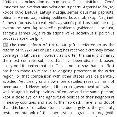
1940 m., istorikus domina nuo seno. Tai neatsitiktina. Žemė
visuomet yra svarbiausias valstiečio rūpestis. Agrarinėse šalyse,
kokios buvo Lietuva, Latvija ir Estija, žemės klausimas paprastai
būna ir vienas pagrindinių politinės kovos objektų. Nagrinėti
žemės reformas, kaip valstybės agrarinės politikos sudėtinę dalį,
svarbu ne vien šią konkrečią problemą gvildenant. Socialinių
santykių žemės ūkyje raida stipriai veikė socialinius ir politinius
procesus apskritai [p. 7].
The Land Reform of 1919–1940 (often referred to as the
EN
reform of 1922–1940 or just 1922) has received extremely broad
coverage in Lithuania. However, as is often the case, it is mainly
the most concrete subjects that have been discussed, based
solely on Lithuanian material. This is not to say that no effort
has been made to relate it to ongoing processes in the wider
region, or that comparison with other states was deliberately
avoided. Yet clearly until now more detailed research has not
been pursued. Nevertheless, Lithuanian government officials as
well as agricultural specialists (often one and the same person)
kept a close eye on the agricultural policies of their neighbours
in nearby countries and also further abroad. There is no doubt
that this lack of detailed studies is due largely to the generally
restricted outlook of the specialists in agrarian history (with