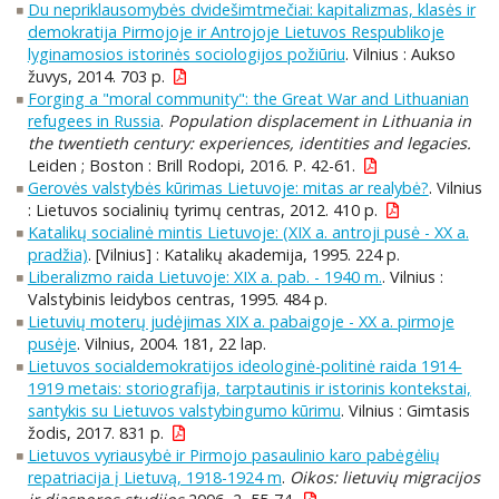
Du nepriklausomybės dvidešimtmečiai: kapitalizmas, klasės ir
demokratija Pirmojoje ir Antrojoje Lietuvos Respublikoje
lyginamosios istorinės sociologijos požiūriu
. Vilnius : Aukso
žuvys, 2014. 703 p.
Forging a "moral community": the Great War and Lithuanian
refugees in Russia
.
Population displacement in Lithuania in
the twentieth century: experiences, identities and legacies.
Leiden ; Boston : Brill Rodopi, 2016. P. 42-61.
Gerovės valstybės kūrimas Lietuvoje: mitas ar realybė?
. Vilnius
: Lietuvos socialinių tyrimų centras, 2012. 410 p.
Katalikų socialinė mintis Lietuvoje: (XIX a. antroji pusė - XX a.
pradžia)
. [Vilnius] : Katalikų akademija, 1995. 224 p.
Liberalizmo raida Lietuvoje: XIX a. pab. - 1940 m.
. Vilnius :
Valstybinis leidybos centras, 1995. 484 p.
Lietuvių moterų judėjimas XIX a. pabaigoje - XX a. pirmoje
pusėje
. Vilnius, 2004. 181, 22 lap.
Lietuvos socialdemokratijos ideologinė-politinė raida 1914-
1919 metais: storiografija, tarptautinis ir istorinis kontekstai,
santykis su Lietuvos valstybingumo kūrimu
. Vilnius : Gimtasis
žodis, 2017. 831 p.
Lietuvos vyriausybė ir Pirmojo pasaulinio karo pabėgėlių
repatriacija į Lietuvą, 1918-1924 m
.
Oikos: lietuvių migracijos