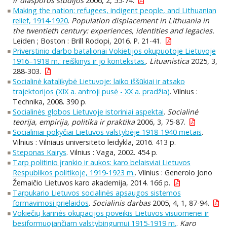
ir diasporos studijos
2006, 2, 55-74.
Making the nation: refugees, indigent people, and Lithuanian
relief, 1914-1920
.
Population displacement in Lithuania in
the twentieth century: experiences, identities and legacies.
Leiden ; Boston : Brill Rodopi, 2016. P. 21-41.
Priverstinio darbo batalionai Vokietijos okupuotoje Lietuvoje
1916–1918 m.: reiškinys ir jo kontekstas.
.
Lituanistica
2025, 3,
288-303.
Socialinė katalikybė Lietuvoje: laiko iššūkiai ir atsako
trajektorijos (XIX a. antroji pusė - XX a. pradžia)
. Vilnius :
Technika, 2008. 390 p.
Socialinės globos Lietuvoje istoriniai aspektai
.
Socialinė
teorija, empirija, politika ir praktika
2006, 3, 75-87.
Socialiniai pokyčiai Lietuvos valstybėje 1918-1940 metais
.
Vilnius : Vilniaus universiteto leidykla, 2016. 413 p.
Steponas Kairys
. Vilnius : Vaga, 2002. 454 p.
Tarp politinio įrankio ir aukos: karo belaisviai Lietuvos
Respublikos politikoje, 1919-1923 m.
. Vilnius : Generolo Jono
Žemaičio Lietuvos karo akademija, 2014. 166 p.
Tarpukario Lietuvos socialinės apsaugos sistemos
formavimosi prielaidos
.
Socialinis darbas
2005, 4, 1, 87-94.
Vokiečių karinės okupacijos poveikis Lietuvos visuomenei ir
besiformuojančiam valstybingumui 1915-1919 m.
.
Karo