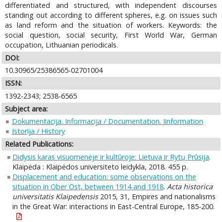
differentiated and structured, with independent discourses
standing out according to different spheres, e.g. on issues such
as land reform and the situation of workers. Keywords: the
social question, social security, First World War, German
occupation, Lithuanian periodicals.
DOI:
10.30965/25386565-02701004
ISSN:
1392-2343; 2538-6565
Subject area:
Dokumentacija. Informacija / Documentation. Iinformation
Istorija / History
Related Publications:
Didysis karas visuomenėje ir kultūroje: Lietuva ir Rytų Prūsija
.
Klaipėda : Klaipėdos universiteto leidykla, 2018. 455 p.
Displacement and education: some observations on the
situation in Ober Ost, between 1914 and 1918
.
Acta historica
universitatis Klaipedensis
2015, 31, Empires and nationalisms
in the Great War: interactions in East-Central Europe, 185-200.