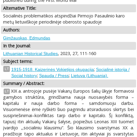
published during the First World War
Alternative Title:
Socialinės problematikos atspindžiai Pirmojo Pasaulinio karo
metų lietuviškoje periodinėje oberosto spaudoje
Authors:
Gimžauskas, Edmundas
In the Journal:
, 2023, 27, 111-160
Lithuanian Historical Studies
Subject terms:
;
LT
1915-1918. Kaizerinės Vokietijos okupacija
Socialinė istorija /
;
;
Social history
Spauda / Press
Lietuva (Lithuania).
Summary / Abstract:
XIX a. antrojoje pusėje Vakarų Europos šalių ūkyje formavosi
LT
gamybos struktūra, grindžiama nauja nuosavybės forma –
kapitalu ir nauja darbo forma – samdomuoju darbu.
Visuomenėse ėmė ryškėti šiuo pagrindu atsiradusios skirtys bei
susipriešinimai–konfliktas tarp darbo ir kapitalo. Šį konfliktą,
tapusį itin aktualų Vakarų šalyse, popiežius Leonas XIII tuomet
įvardijo ,,socialiniu klausimu“. Šio klausimo svarstymas XX a.
pradžioje tapo aktualus ir Lietuvoje, itin aktyviai jis svarstytas