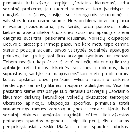
pirmiausia katalikiškoje terpėje. ,,Socialinis klausimas“, arba
socialinė problema, jau tuomet suprastas kaip įvairialypis ir
daugiašakis reiškinys, susijęs su skirtingomis visuomenės ir
valstybės funkcionavimo sritimis. Nors problema buvo itin plačiai
ir įvairiai įsivaizduojama, jos šerdis, arba pastovioji dalis,
kiekvienu atveju išlieka šiuolaikinės socialinės apsaugos sferai
daugmaž sutartinai priskiriami klausimai. Vokiečių okupacijos
Lietuvoje laikotarpis Pirmojo pasaulinio karo metu tapo esmine
startine pozicija siekiant savos valstybės socialinės apsaugos
politikos, bet jis ligi šiol šiuo atžvilgiu tyrinėtas itin menkai.
Tebėra neaišku, kaip (ir ar iš viso) vokiečių okupuotų lietuvių
aplinkoje reflektuotos ikikarinės socialinės problemos, kaip
suprastas jų santykis su ,,naujosiomis“ karo meto problemomis,
kokios apskritai buvo prieškariu vykusio socialinio diskurso
tendencijos (ar netgi likimas) naujomis aplinkybėmis. Visa tai
paskatino šiame straipsnyje kuo detaliau pažvelgti į ,,socialinio
klausimo“ diskursą lietuviškoje vokiečių okupuotos teritorijos
Oberosto aplinkoje. Okupacijos specifika, pirmiausia totali
visuomeninės minties kontrolė ir griežta cenzūra, lėmė, kad
socialinį diskursą ėmėmės nagrinėti būtent lietuviškosios
periodinės spaudos pagrindu – kaip tik per jį šis diskursas
perspektyviausiai atsiskleidžia.Apie tokios spaudos rubrikas,