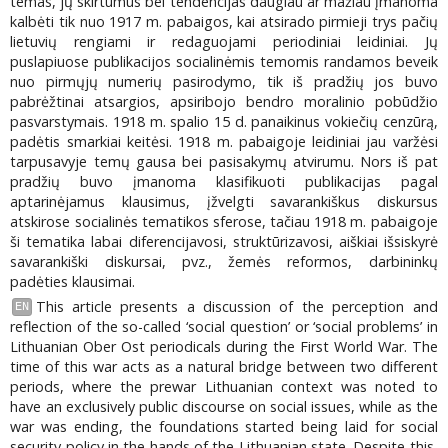
temas, jų skirtumus bei tendencijas daugiau ar mažiau įmanoma
kalbėti tik nuo 1917 m. pabaigos, kai atsirado pirmieji trys pačių
lietuvių rengiami ir redaguojami periodiniai leidiniai. Jų
puslapiuose publikacijos socialinėmis temomis randamos beveik
nuo pirmųjų numerių pasirodymo, tik iš pradžių jos buvo
pabrėžtinai atsargios, apsiribojo bendro moralinio pobūdžio
pasvarstymais. 1918 m. spalio 15 d. panaikinus vokiečių cenzūrą,
padėtis smarkiai keitėsi. 1918 m. pabaigoje leidiniai jau varžėsi
tarpusavyje temų gausa bei pasisakymų atvirumu. Nors iš pat
pradžių buvo įmanoma klasifikuoti publikacijas pagal
aptarinėjamus klausimus, įžvelgti savarankiškus diskursus
atskirose socialinės tematikos sferose, tačiau 1918 m. pabaigoje
ši tematika labai diferencijavosi, struktūrizavosi, aiškiai išsiskyrė
savarankiški diskursai, pvz., žemės reformos, darbininkų
padėties klausimai.
This article presents a discussion of the perception and
EN
reflection of the so-called ‘social question’ or ‘social problems’ in
Lithuanian Ober Ost periodicals during the First World War. The
time of this war acts as a natural bridge between two different
periods, where the prewar Lithuanian context was noted to
have an exclusively public discourse on social issues, while as the
war was ending, the foundations started being laid for social
security policy in the hands of the Lithuanian state. Despite this,